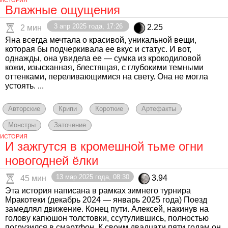
ИСТОРИЯ
Влажные ощущения
3 апр 2025 года, 17:26
2.25
2 мин
Яна всегда мечтала о красивой, уникальной вещи,
которая бы подчеркивала ее вкус и статус. И вот,
однажды, она увидела ее — сумка из крокодиловой
кожи, изысканная, блестящая, с глубокими темными
оттенками, переливающимися на свету. Она не могла
устоять. ...
Авторские
Крипи
Короткие
Артефакты
Монстры
Заточение
ИСТОРИЯ
И зажгутся в кромешной тьме огни
новогодней ёлки
13 мар 2025 года, 08:30
3.94
45 мин
Эта история написана в рамках зимнего турнира
Мракотеки (декабрь 2024 — январь 2025 года) Поезд
замедлял движение. Конец пути. Алексей, накинув на
голову капюшон толстовки, ссутулившись, полностью
погрузился в смартфон. К своим двадцати пяти годам он