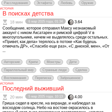
Расследования
Эстафета
Любовь
Оружие
ИСТОРИЯ
В поисках детства
6 мар 2025 года, 01:34
3.64
18 мин
Сообщение, которое отправил Максу незнакомый
аккаунт с ником Аксатарен и римской цифрой V в
многоугольнике, ничем не выделялось среди остальных.
«Привет, как дела» терялось в потоке «Как будешь
отмечать ДР», «Спасибо еще раз», «С днюхой, мен», «От
...
Авторские
Крипи
Монстры
Дети
Параллельный мир
Странные люди
Сделка
Воспоминания
Переписка
Заброшенное
ИСТОРИЯ
Последний выживший
5 мар 2025 года, 10:13
4.00
20 мин
Гриша сидел в кресле, на веранде, и наблюдал за
восходом солнца. Небо на востоке окрасилось в