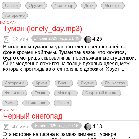
Сказки
Оружие
Фольклор
Дети
Монстры
Авторские
ИСТОРИЯ
Туман (lonely_day.mp3)
17 фев 2025 года, 21:45
4.25
12 мин
В молочном тумане медленно тлеет свет фонарей на
фоне кромешной тьмы. Туман так вязок, что кажется,
будто смотришь сквозь линзы перепачканные сгущёнкой.
Снег медленно ложится на толщи пуховых одеял, меж
которых проглядываются грязные дорожки. Хруст ...
Авторские
Крипи
Брань
Якутия
Язычество
Фольклор
Туман
Монстры
Открытый финал
Зима
Печальное
Север
ИСТОРИЯ
Чёрный снегопад
6 фев 2025 года, 09:16
4.13
47 мин
Эта история написана в рамках зимнего турнира