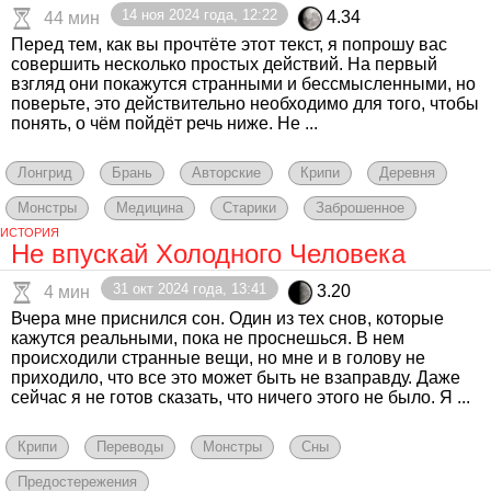
14 ноя 2024 года, 12:22
4.34
44 мин
Перед тем, как вы прочтёте этот текст, я попрошу вас
совершить несколько простых действий. На первый
взгляд они покажутся странными и бессмысленными, но
поверьте, это действительно необходимо для того, чтобы
понять, о чём пойдёт речь ниже. Не ...
Лонгрид
Брань
Авторские
Крипи
Деревня
Монстры
Медицина
Старики
Заброшенное
ИСТОРИЯ
Не впускай Холодного Человека
31 окт 2024 года, 13:41
3.20
4 мин
Вчера мне приснился сон. Один из тех снов, которые
кажутся реальными, пока не проснешься. В нем
происходили странные вещи, но мне и в голову не
приходило, что все это может быть не взаправду. Даже
сейчас я не готов сказать, что ничего этого не было. Я ...
Крипи
Переводы
Монстры
Сны
Предостережения