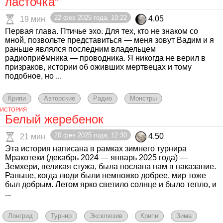
ласточка“
22 фев 2025 года, 10:22
4.05
19 мин
Первая глава. Птичье эхо. Для тех, кто не знаком со
мной, позвольте представиться — меня зовут Вадим и я
раньше являлся последним владельцем
радиоприёмника — проводника. Я никогда не верил в
призраков, истории об оживших мертвецах и тому
подобное, но ...
Крипи
Авторские
Радио
Монстры
ИСТОРИЯ
Белый жеребенок
20 фев 2025 года, 12:30
4.50
21 мин
Эта история написана в рамках зимнего турнира
Мракотеки (декабрь 2024 — январь 2025 года) —
Земхери, великая стужа, была послана нам в наказание.
Раньше, когда люди были немножко добрее, мир тоже
был добрым. Летом ярко светило солнце и было тепло, и
...
Лонгрид
Турнир
Эксклюзив
Крипи
Зима