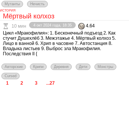
Мутанты
Нечисть
ИСТОРИЯ
Мёртвый колхоз
4 окт 2024 года, 18:35
4.64
10 мин
Цикл «Мракофилия»: 1. Бесконечный подъезд 2. Как
стучит Душехлёб 3. Межэтажье 4. Мёртвый колхоз 5.
Лицо в ванной 6. Хрип в часовне 7. Автостанция 8.
Владыка листьев 9. Выброс зла Мракофилия.
Последствия II {
Авторские
Крипи
Деревня
Дети
Монстры
Cursed
1
2
3
...27