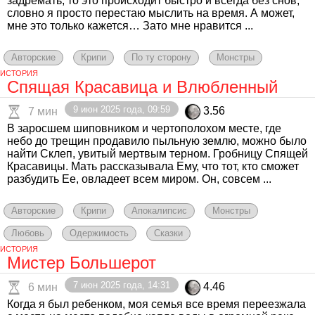
задремать, то это происходит быстро и всегда без снов,
словно я просто перестаю мыслить на время. А может,
мне это только кажется… Зато мне нравится ...
Авторские
Крипи
По ту сторону
Монстры
ИСТОРИЯ
Спящая Красавица и Влюбленный
9 июн 2025 года, 09:59
3.56
7 мин
В заросшем шиповником и чертополохом месте, где
небо до трещин продавило пыльную землю, можно было
найти Склеп, увитый мертвым терном. Гробницу Спящей
Красавицы. Мать рассказывала Ему, что тот, кто сможет
разбудить Ее, овладеет всем миром. Он, совсем ...
Авторские
Крипи
Апокалипсис
Монстры
Любовь
Одержимость
Сказки
ИСТОРИЯ
Мистер Большерот
7 июн 2025 года, 14:31
4.46
6 мин
Когда я был ребенком, моя семья все время переезжала