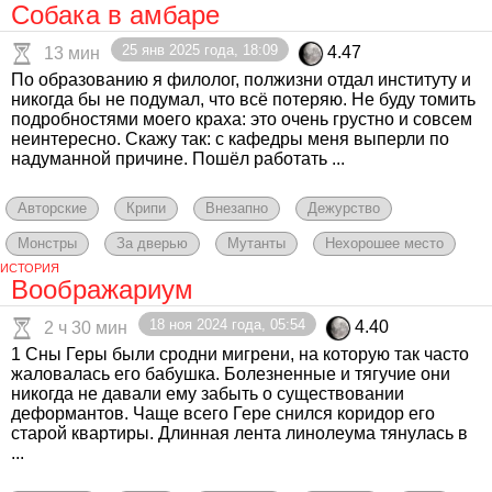
Собака в амбаре
25 янв 2025 года, 18:09
4.47
13 мин
По образованию я филолог, полжизни отдал институту и
никогда бы не подумал, что всё потеряю. Не буду томить
подробностями моего краха: это очень грустно и совсем
неинтересно. Скажу так: с кафедры меня выперли по
надуманной причине. Пошёл работать ...
Авторские
Крипи
Внезапно
Дежурство
Монстры
За дверью
Мутанты
Нехорошее место
ИСТОРИЯ
Воображариум
18 ноя 2024 года, 05:54
4.40
2 ч 30 мин
1 Сны Геры были сродни мигрени, на которую так часто
жаловалась его бабушка. Болезненные и тягучие они
никогда не давали ему забыть о существовании
деформантов. Чаще всего Гере снился коридор его
старой квартиры. Длинная лента линолеума тянулась в
...