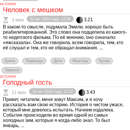
ИСТОРИЯ
Человек с мешком
31 окт 2024 года, 13:36
3.21
3 мин
В каком-то смысле, подумала Эмили, хорошо быть
реабилитированной. Это слово она подцепила из какого-
то недетского фильма. По её мнению, оно означало:
«яжсказала». Она же говорила, всем говорила, тем, кто
её слушал и тем, кто не обращал внимания. ...
Крипи
Переводы
Дети
Монстры
Чулан
Темнота
ИСТОРИЯ
Голодный гость
15 окт 2024 года, 11:12
3.43
11 мин
Привет, читатели, меня зовут Максим, и я хочу
рассказать вам свою историю. История о чистом ужасе,
который мне довелось испытать. Начнем издалека.
События происходили во время одной из самых
холодных зим, которые я когда-либо знал. То был
январь, ...