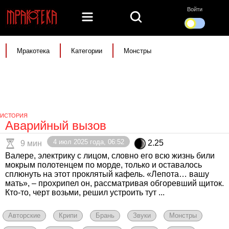
Войти
Мракотека
Категории
Монстры
ИСТОРИЯ
Аварийный вызов
4 июл 2025 года, 06:52
2.25
9 мин
Валере, электрику с лицом, словно его всю жизнь били
мокрым полотенцем по морде, только и оставалось
сплюнуть на этот проклятый кафель. «Лепота… вашу
мать», – прохрипел он, рассматривая обгоревший щиток.
Кто-то, черт возьми, решил устроить тут ...
Авторские
Крипи
Брань
Звуки
Монстры