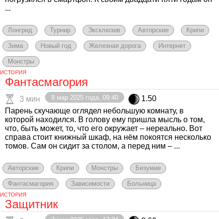
...
Лонгрид
Турнир
Эксклюзив
Авторские
Крипи
Зима
Новый год
Железная дорога
Интернет
Монстры
ИСТОРИЯ
Фантасмагория
8 мар 2025 года, 09:40
1.50
3 мин
Парень скучающе оглядел небольшую комнату, в
которой находился. В голову ему пришла мысль о том,
что, быть может, то, что его окружает – нереально. Вот
справа стоит книжный шкаф, на нём покоятся несколько
томов. Сам он сидит за столом, а перед ним – ...
Авторские
Крипи
Монстры
Безумие
Фантасмагория
Зависимости
Больница
ИСТОРИЯ
Защитник