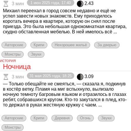
1 июн 2025 года, 17:40
2.43
3 мин
Михаил переехал в город совсем недавно и ещё не
успел завести новых знакомств. Ему приходилось
коротать вечера в квартире, которую он снял после
приезда. Это была небольшая однокомнатная квартира,
скудно обставленная мебелью. В ней имелось всё ...
Авторские
Крипи
Нехорошее жильё
За дверью
Монстры
Звуки
ИСТОРИЯ
Ночница
31 мая 2025 года, 18:25
3.09
3 мин
— Только обещайте не смеяться, — сказала я, подкинув
в костёр ветку. Пламя на миг вспыхнуло, вылизало
ночную темноту багровым языком и отразилось в глазах
ребят, собравшихся кругом. Кто-то закутался в плед, кто-
то держал в руках жестяную кружку с чаем. ...
Авторские
Крипи
Деревня
Огонь
Звуки
Монстры