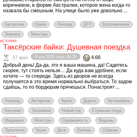
коричневое, в форме Австралии, которое жена когда-то
назвала бы смешным. На улице было уже довольно ...
Авторские
Крипи
Лонгрид
ДТП
Воспоминания
Зеркала
Монстры
ИСТОРИЯ
Таксёрские байки: Душевная поездка
9 апр 2025 года, 09:35
4.66
37 мин
Добрый день! Да-да, это я ваша машина, да! Садитесь
скорее, тут стоять нельзя… Да куда вам удобнее, если
хотите — то спереди. Здесь из дворов не всегда
получается в это время нормально выбраться. То задом
сдаёшь, то по бордюрам прячешься. Понастроят ...
Лонгрид
Авторские
Крипи
Дорога
Автомобили
Безумие
Загробное
Новый год
Странные люди
Медицина
Монстры
Одержимость
Ведьмы
Проклятия
Звуки
Дети
Любовь
Сборник