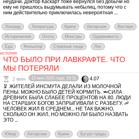
неудачи. Доктор Каскарт тоже вернулся без добычи но
ему не пришлось выдумывать небылиц, потому что с
ним действительно приключилась невероятная ...
Лонгрид
Литература
Крипи
Авторские
Вестерн
Исторические
Охота
Монстры
Одержимость
Еда
Фольклор
Странные люди
Лес
ИСТОРИЯ
ЧТО БЫЛО ПРИ ЛАВКРАФТЕ. ЧТО
МЫ ПОТЕРЯЛИ
12 июн 2025 года, 19:31
4.07
2 мин
🦑 ЖИТЕЛЕЙ ИНСМУТА ДЕЛАЛИ ИЗ МОЛОЧНОЙ
ПЕНЫ. МОЖНО БЫЛО ДЕТЕЙ КОРМИТЬ. 🦈СИЛА
ДРЕВНИХ БЫЛА СЛАБЕЕ ПРОЦЕНТОВ НА 80. ЛЮДИ
НА СТАРШИХ БОГОВ ЗАПРЫГИВАЛИ С РАЗБЕГУ. 🦐
ЧЕЛОВЕК ЖИЛ В СРЕДНЕМ... НЕ ТАК ВАЖНО,
СКОЛЬКО ОН ЖИЛ, НО МОЖНО ЛИ БЫЛО НАЗВАТЬ
ЭТО ...
Юмор
Авторские
Крипи
Бугурт-треды