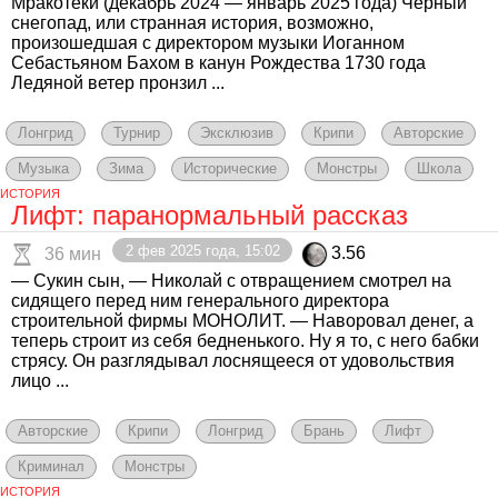
Мракотеки (декабрь 2024 — январь 2025 года) Чёрный
снегопад, или странная история, возможно,
произошедшая с директором музыки Иоганном
Себастьяном Бахом в канун Рождества 1730 года
Ледяной ветер пронзил ...
Лонгрид
Турнир
Эксклюзив
Крипи
Авторские
Музыка
Зима
Исторические
Монстры
Школа
ИСТОРИЯ
Лифт: паранормальный рассказ
2 фев 2025 года, 15:02
3.56
36 мин
— Сукин сын, — Николай с отвращением смотрел на
сидящего перед ним генерального директора
строительной фирмы МОНОЛИТ. — Наворовал денег, а
теперь строит из себя бедненького. Ну я то, с него бабки
стрясу. Он разглядывал лоснящееся от удовольствия
лицо ...
Авторские
Крипи
Лонгрид
Брань
Лифт
Криминал
Монстры
ИСТОРИЯ