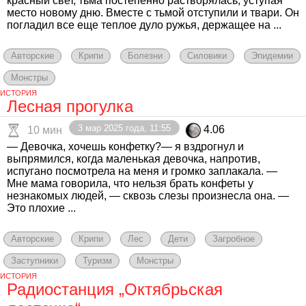
красный свет, тьма постепенно растворялась, уступая
место новому дню. Вместе с тьмой отступили и твари. Он
погладил все еще теплое дуло ружья, держащее на ...
Авторские
Крипи
Болезни
Силовики
Эпидемии
Монстры
ИСТОРИЯ
Лесная прогулка
3 мар 2025 года, 11:55
4.06
10 мин
— Девочка, хочешь конфетку?— я вздрогнул и
выпрямился, когда маленькая девочка, напротив,
испугано посмотрела на меня и громко заплакала. —
Мне мама говорила, что нельзя брать конфеты у
незнакомых людей, — сквозь слезы произнесла она. —
Это плохие ...
Авторские
Крипи
Лес
Дети
Загробное
Заступники
Туризм
Монстры
ИСТОРИЯ
Радиостанция „Октябрьская