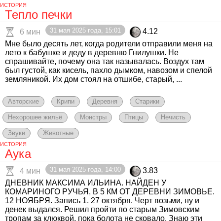
ИСТОРИЯ
Тепло печки
31 мая 2025 года, 15:01
4.12
6 мин
Мне было десять лет, когда родители отправили меня на
лето к бабушке и деду в деревню Гнилушки. Не
спрашивайте, почему она так называлась. Воздух там
был густой, как кисель, пахло дымком, навозом и спелой
земляникой. Их дом стоял на отшибе, старый, ...
Авторские
Крипи
Деревня
Старики
Нехорошее жильё
Монстры
Птицы
Нечисть
Звуки
Животные
ИСТОРИЯ
Аука
31 мая 2025 года, 14:00
3.83
4 мин
ДНЕВНИК МАКСИМА ИЛЬИНА. НАЙДЕН У
КОМАРИНОГО РУЧЬЯ, В 5 КМ ОТ ДЕРЕВНИ ЗИМОВЬЕ.
12 НОЯБРЯ. Запись 1. 27 октября. Черт возьми, ну и
денек выдался. Решил пройти по старым Зимовским
тропам за клюквой, пока болота не сковало. Знаю эти