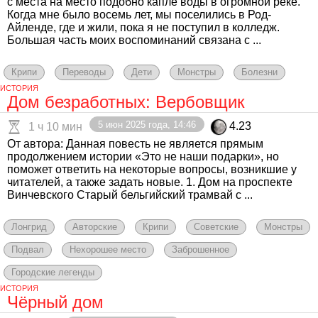
с места на место подобно капле воды в огромной реке.
Когда мне было восемь лет, мы поселились в Род-
Айленде, где и жили, пока я не поступил в колледж.
Большая часть моих воспоминаний связана с ...
Крипи
Переводы
Дети
Монстры
Болезни
ИСТОРИЯ
Дом безработных: Вербовщик
5 июн 2025 года, 14:46
4.23
1 ч 10 мин
От автора: Данная повесть не является прямым
продолжением истории «Это не наши подарки», но
поможет ответить на некоторые вопросы, возникшие у
читателей, а также задать новые. 1. Дом на проспекте
Винчевского Старый бельгийский трамвай с ...
Лонгрид
Авторские
Крипи
Советские
Монстры
Подвал
Нехорошее место
Заброшенное
Городские легенды
ИСТОРИЯ
Чёрный дом