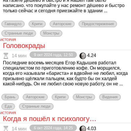
на газете дешево и быстро и я нашел там было
написано. что покупайте у нас ремонт дёшево и быстро
только сейчас и сегодня приезжайте в здании ...
Гавнидло
Крипи
Авторские
Предостережения
Странные люди
Монстры
ИСТОРИЯ
Головокрады
9 окт 2024 года, 12:50
4.24
14 мин
Последние восемь месяцев Егор Кадышев работал
специалистом по приготовлению кофе. Он морщился,
когда его называли «бариста» и вдвойне не любил, когда
призывно щёлкали пальцем, как будто бы он халдей
какой-нибудь. Он не любил свою новую работу, он не ...
Брань
Авторские
Крипи
Монстры
Видения
Еда
Странные люди
ИСТОРИЯ
Когда я пошёл к психологу…
6 окт 2024 года, 14:25
4.03
14 мин