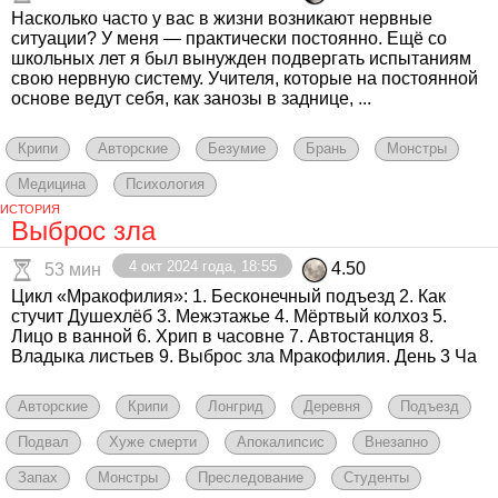
Насколько часто у вас в жизни возникают нервные
ситуации? У меня — практически постоянно. Ещё со
школьных лет я был вынужден подвергать испытаниям
свою нервную систему. Учителя, которые на постоянной
основе ведут себя, как занозы в заднице, ...
Крипи
Авторские
Безумие
Брань
Монстры
Медицина
Психология
ИСТОРИЯ
Выброс зла
4 окт 2024 года, 18:55
4.50
53 мин
Цикл «Мракофилия»: 1. Бесконечный подъезд 2. Как
стучит Душехлёб 3. Межэтажье 4. Мёртвый колхоз 5.
Лицо в ванной 6. Хрип в часовне 7. Автостанция 8.
Владыка листьев 9. Выброс зла Мракофилия. День 3 Ча
Авторские
Крипи
Лонгрид
Деревня
Подъезд
Подвал
Хуже смерти
Апокалипсис
Внезапно
Запах
Монстры
Преследование
Студенты