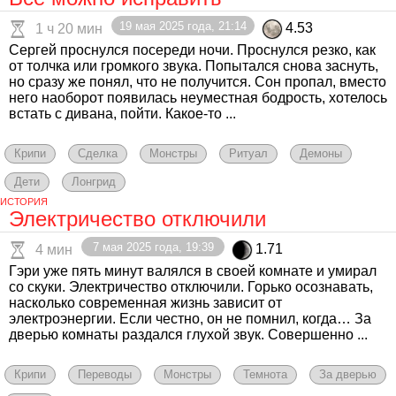
19 мая 2025 года, 21:14
4.53
1 ч 20 мин
Сергей проснулся посереди ночи. Проснулся резко, как
от толчка или громкого звука. Попытался снова заснуть,
но сразу же понял, что не получится. Сон пропал, вместо
него наоборот появилась неуместная бодрость, хотелось
встать с дивана, пойти. Какое-то ...
Крипи
Сделка
Монстры
Ритуал
Демоны
Дети
Лонгрид
ИСТОРИЯ
Электричество отключили
7 мая 2025 года, 19:39
1.71
4 мин
Гэри уже пять минут валялся в своей комнате и умирал
со скуки. Электричество отключили. Горько осознавать,
насколько современная жизнь зависит от
электроэнергии. Если честно, он не помнил, когда… За
дверью комнаты раздался глухой звук. Совершенно ...
Крипи
Переводы
Монстры
Темнота
За дверью