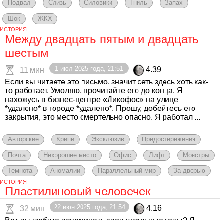
Подвал
Слизь
Силовики
Гниль
Запах
Шок
ЖКХ
ИСТОРИЯ
Между двадцать пятым и двадцать
шестым
1 июл 2025 года, 21:51
4.39
11 мин
Если вы читаете это письмо, значит сеть здесь хоть как-
то работает. Умоляю, прочитайте его до конца. Я
нахожусь в бизнес-центре «Ликофос» на улице
*удалено* в городе *удалено*. Прошу, добейтесь его
закрытия, это место смертельно опасно. Я работал ...
Авторские
Крипи
Эксклюзив
Предостережения
Почта
Нехорошее место
Офис
Лифт
Монстры
Темнота
Аномалии
Параллельный мир
За дверью
ИСТОРИЯ
Пластилиновый человечек
22 июн 2025 года, 21:54
4.16
32 мин