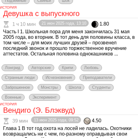
Подземные
Свиньи
Шок
ИСТОРИЯ
Девушка с выпускного
21 июн 2025 года, 13:10
1.80
1 ч 10 мин
Часть I 1. Школьная пора для меня закончилась 31 мая
2005 года, во вторник. В тот день для половины класса, в
том числе – для моих лучших друзей – прозвенел
последний звонок и прошло торжественное вручение
аттестатов. Остальная половина однокашников ...
Лонгрид
Авторские
Крипи
Любовь
Странные люди
Исчезновения
Преподаватели
Заброшенное
Монстры
Школа
Студенты
Военные
Эксперимент
ИСТОРИЯ
Вендиго (Э. Блэквуд)
13 июн 2025 года, 09:52
4.50
39 мин
Глава 1 В тот год охота на лосей не ладилась. Охотники
возвращались ни с чем, по-разному оправдывая свои