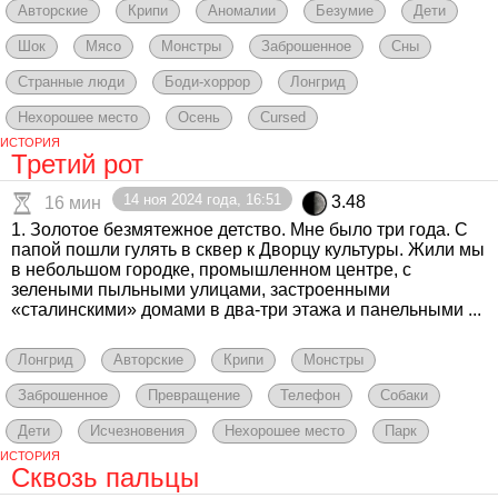
Авторские
Крипи
Аномалии
Безумие
Дети
Шок
Мясо
Монстры
Заброшенное
Сны
Странные люди
Боди-хоррор
Лонгрид
Нехорошее место
Осень
Cursed
ИСТОРИЯ
Третий рот
14 ноя 2024 года, 16:51
3.48
16 мин
1. Золотое безмятежное детство. Мне было три года. С
папой пошли гулять в сквер к Дворцу культуры. Жили мы
в небольшом городке, промышленном центре, с
зелеными пыльными улицами, застроенными
«сталинскими» домами в два-три этажа и панельными ...
Лонгрид
Авторские
Крипи
Монстры
Заброшенное
Превращение
Телефон
Собаки
Дети
Исчезновения
Нехорошее место
Парк
ИСТОРИЯ
Сквозь пальцы