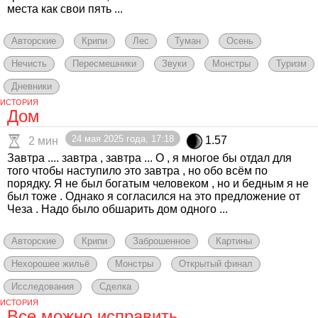
места как свои пять ...
Авторские
Крипи
Лес
Туман
Осень
Нечисть
Пересмешники
Звуки
Монстры
Туризм
Дневники
ИСТОРИЯ
Дом
24 мая 2025 года, 17:18
1.57
2 мин
Завтра .... завтра , завтра ... О , я многое бы отдал для
того чтобы наступило это завтра , но обо всём по
порядку. Я не был богатым человеком , но и бедным я не
был тоже . Однако я согласился на это предложение от
Чеза . Надо было обшарить дом одного ...
Авторские
Крипи
Заброшенное
Картины
Нехорошее жильё
Монстры
Открытый финал
Исследования
Сделка
ИСТОРИЯ
Все можно исправить