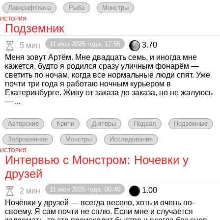
Лавкрафтиана
Рыба
Монстры
ИСТОРИЯ
Подземник
11 июн 2025 года, 17:56
3.70
5 мин
Меня зовут Артём. Мне двадцать семь, и иногда мне
кажется, будто я родился сразу уличным фонарём —
светить по ночам, когда все нормальные люди спят. Уже
почти три года я работаю ночным курьером в
Екатеринбурге. Живу от заказа до заказа, но не жалуюсь
— ...
Авторские
Крипи
Диггеры
Подвал
Подземные
Заброшенное
Монстры
Исследования
ИСТОРИЯ
Интервью с Монстром: Ночевки у
друзей
11 июн 2025 года, 00:40
1.00
2 мин
Ночёвки у друзей — всегда весело, хоть и очень по-
своему. Я сам почти не сплю. Если мне и случается