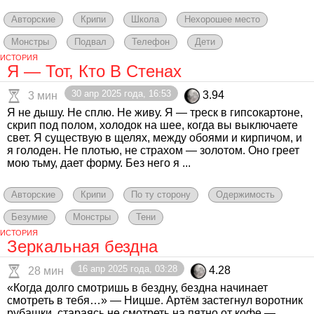
Авторские
Крипи
Школа
Нехорошее место
Монстры
Подвал
Телефон
Дети
ИСТОРИЯ
Я — Тот, Кто В Стенах
30 апр 2025 года, 16:53
3.94
3 мин
Я не дышу. Не сплю. Не живу. Я — треск в гипсокартоне,
скрип под полом, холодок на шее, когда вы выключаете
свет. Я существую в щелях, между обоями и кирпичом, и
я голоден. Не плотью, не страхом — золотом. Оно греет
мою тьму, дает форму. Без него я ...
Авторские
Крипи
По ту сторону
Одержимость
Безумие
Монстры
Тени
ИСТОРИЯ
Зеркальная бездна
16 апр 2025 года, 03:28
4.28
28 мин
«Когда долго смотришь в бездну, бездна начинает
смотреть в тебя…» — Ницше. Артём застегнул воротник
рубашки, стараясь не смотреть на пятно от кофе —