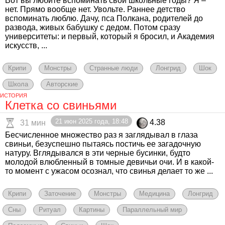
Вот вы любите вспоминать свои школьные годы? Я –
нет. Прямо вообще нет. Увольте. Раннее детство
вспоминать люблю. Дачу, пса Полкана, родителей до
развода, живых бабушку с дедом. Потом сразу
университеты: и первый, который я бросил, и Академия
искусств, ...
Крипи
Монстры
Странные люди
Лонгрид
Шок
Школа
Авторские
ИСТОРИЯ
Клетка со свиньями
21 июн 2025 года, 18:48
4.38
31 мин
Бесчисленное множество раз я заглядывал в глаза
свиньи, безуспешно пытаясь постичь ее загадочную
натуру. Вглядывался в эти черные бусинки, будто
молодой влюбленный в томные девичьи очи. И в какой-
то момент с ужасом осознал, что свинья делает то же ...
Крипи
Заточение
Монстры
Медицина
Лонгрид
Сны
Ритуал
Картины
Параллельный мир