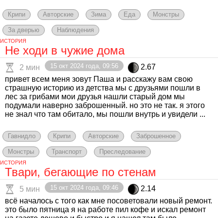
Крипи
Авторские
Зима
Еда
Монстры
За дверью
Наблюдения
ИСТОРИЯ
Не ходи в чужие дома
15 окт 2024 года, 09:56
2.67
2 мин
привет всем меня зовут Паша и расскажу вам свою
страшную историю из детства мы с друзьями пошли в
лес за грибами мои друзья нашли старый дом мы
подумали наверно заброшенный. но это не так. я этого
не знал что там обитало, мы пошли внутрь и увидели ...
Гавнидло
Крипи
Авторские
Заброшенное
Монстры
Транспорт
Преследование
ИСТОРИЯ
Твари, бегающие по стенам
15 окт 2024 года, 09:46
2.14
5 мин
всё началось с того как мне посоветовали новый ремонт.
это было пятница я на работе пил кофе и искал ремонт