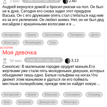
7 мар 2025 года, 17:24
2.60
3 мин
Андрей вернулся домой и бросил рюкзак на пол. Он был
не в духе. Сегодня его снова задел этот придурок
Васька. Он с его дружками опять стал стебаться над ним
из-за его увлечения. Он любил анимэ. Нет, он не был дед
инсайдом с крашенными волосами и в ...
Авторские
Крипи
Заступники
Телефон
Дети
Монстры
Возмездие
Сны
ИСТОРИЯ
Моя девочка
6 мар 2025 года, 09:47
3.13
50 мин
Синопсис: В маленьком городке орудует маньяк.Его
жертвами уже стали пять молоденьких девушек, которых
объединяет лишь одно. Белые гольфики на ногах.Что
движет этим маньяком и удаться ли его поймать
местным полицейским, прежде чем он найдет новую ...
Авторские
Крипи
Маньяки
Силовики
Лонгрид
Шок
Безумие
Дежурство
Монстры