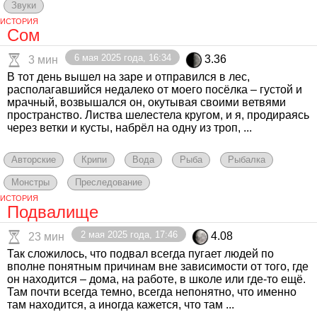
Звуки
ИСТОРИЯ
Сом
6 мая 2025 года, 16:34
3.36
3 мин
В тот день вышел на заре и отправился в лес,
располагавшийся недалеко от моего посёлка – густой и
мрачный, возвышался он, окутывая своими ветвями
пространство. Листва шелестела кругом, и я, продираясь
через ветки и кусты, набрёл на одну из троп, ...
Авторские
Крипи
Вода
Рыба
Рыбалка
Монстры
Преследование
ИСТОРИЯ
Подвалище
2 мая 2025 года, 17:46
4.08
23 мин
Так сложилось, что подвал всегда пугает людей по
вполне понятным причинам вне зависимости от того, где
он находится – дома, на работе, в школе или где-то ещё.
Там почти всегда темно, всегда непонятно, что именно
там находится, а иногда кажется, что там ...