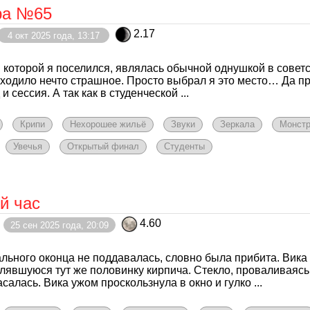
ра №65
2.17
4 окт 2025 года, 13:17
в которой я поселился, являлась обычной однушкой в советск
ходило нечто страшное. Просто выбрал я это место… Да про
 и сессия. А так как в студенческой ...
Крипи
Нехорошее жильё
Звуки
Зеркала
Монст
Увечья
Открытый финал
Студенты
й час
4.60
25 сен 2025 года, 20:09
льного оконца не поддавалась, словно была прибита. Вика 
лявшуюся тут же половинку кирпича. Стекло, проваливаясь 
салась. Вика ужом проскользнула в окно и гулко ...