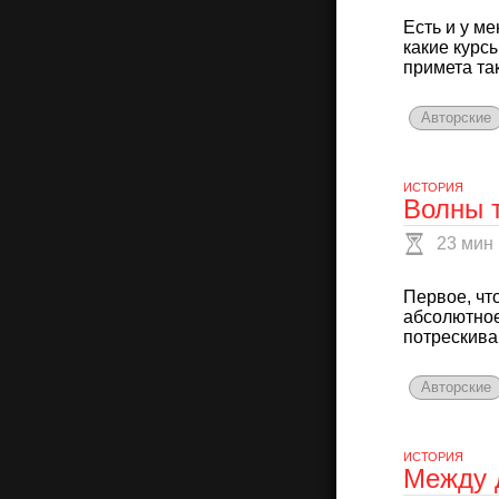
Есть и у ме
какие курсы
примета так
Авторские
ИСТОРИЯ
Волны 
23 мин
Первое, чт
абсолютное
потрескива
Авторские
ИСТОРИЯ
Между 