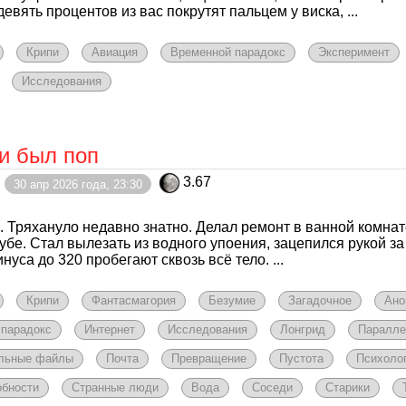
евять процентов из вас покрутят пальцем у виска, ...
Крипи
Авиация
Временной парадокс
Эксперимент
Исследования
и был поп
3.67
30 апр 2026 года, 23:30
. Тряхануло недавно знатно. Делал ремонт в ванной комнат
рубе. Стал вылезать из водного упоения, зацепился рукой за
нуса до 320 пробегают сквозь всё тело. ...
Крипи
Фантасмагория
Безумие
Загадочное
Ано
 парадокс
Интернет
Исследования
Лонгрид
Паралле
льные файлы
Почта
Превращение
Пустота
Психоло
обности
Странные люди
Вода
Соседи
Старики