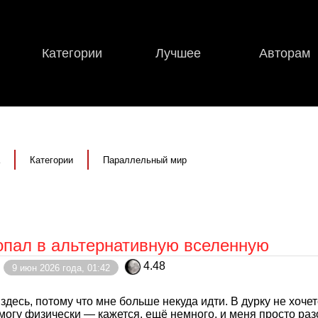
Категории
Лучшее
Авторам
Категории
Параллельный мир
опал в альтернативную вселенную
4.48
9 июн 2026 года, 01:42
здесь, потому что мне больше некуда идти. В дурку не хочет
могу физически — кажется, ещё немного, и меня просто разо