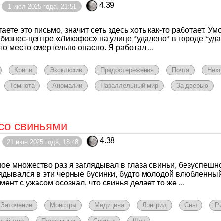
4.39
1 июл 2025 года, 21:51
аете это письмо, значит сеть здесь хоть как-то работает. Ум
 бизнес-центре «Ликофос» на улице *удалено* в городе *уда
то место смертельно опасно. Я работал ...
Крипи
Эксклюзив
Предостережения
Почта
Нех
Темнота
Аномалии
Параллельный мир
За дверью
 со свиньями
4.38
21 июн 2025 года, 18:48
ое множество раз я заглядывал в глаза свиньи, безуспешн
лядывался в эти черные бусинки, будто молодой влюбленный
мент с ужасом осознал, что свинья делает то же ...
Заточение
Монстры
Медицина
Лонгрид
Сны
Р
ный мир
Подземные
Свиньи
Шок