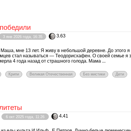
победили
3.63
3 янв 2026 года, 16:35
 Маша, мне 13 лет. Я живу в небольшой деревне. До этого я
мцев стал называться — Теодорисхафен. О своей семье я 
ерла 4 года назад от страшного голода. Мама ...
Крипи
Великая Отечественная
Без мистики
Дети
литеты
4.41
6 окт 2025 года, 11:26
 из еды культа И.Ильф., Е.Петров. Лунно-белые люминесц