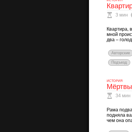
ИСТОРИЯ
Кварти
3 мин
Квартира, 
мной проис
два – голод
Авторские
Подъезд
ИСТОРИЯ
Мёртвы
34 мин
Рама подва
подняла ва
чем она опа