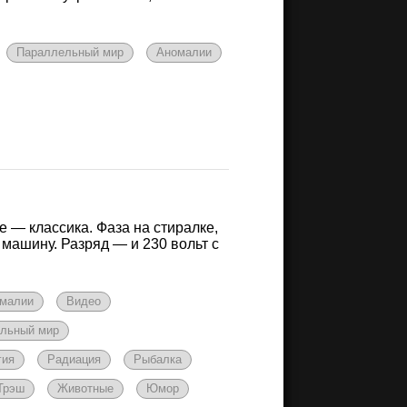
Параллельный мир
Аномалии
е — классика. Фаза на стиралке,
 машину. Разряд — и 230 вольт с
малии
Видео
льный мир
гия
Радиация
Рыбалка
Трэш
Животные
Юмор