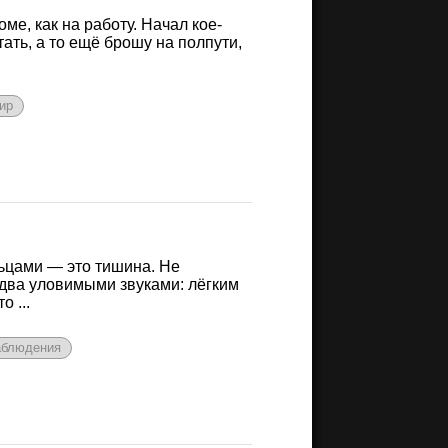
оме, как на работу. Начал кое-
тать, а то ещё брошу на полпути,
ир
льцами — это тишина. Не
едва уловимыми звуками: лёгким
 ...
аблюдения