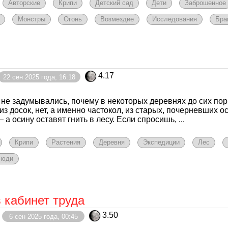
Авторские
Крипи
Детский сад
Дети
Заброшенное
Монстры
Огонь
Возмездие
Исследования
Бра
4.17
22 сен 2025 года, 16:18
 не задумывались, почему в некоторых деревнях до сих пор
из досок, нет, а именно частокол, из старых, почерневших 
— а осину оставят гнить в лесу. Если спросишь, ...
Крипи
Растения
Деревня
Экспедиции
Лес
люди
 кабинет труда
3.50
6 сен 2025 года, 00:45