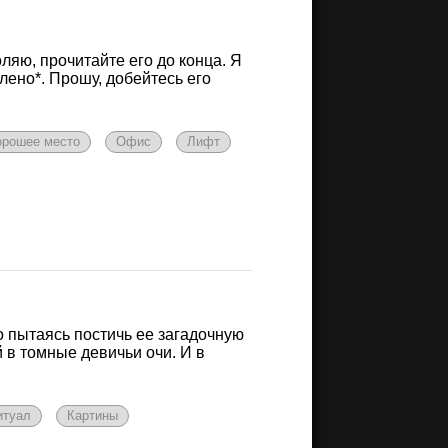
оляю, прочитайте его до конца. Я
лено*. Прошу, добейтесь его
орошее место
Офис
Лифт
о пытаясь постичь ее загадочную
 в томные девичьи очи. И в
итуал
Картины