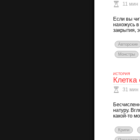
11 мин
Если вы чит
нахожусь в
закрытия, э
Авторские
Монстры
ИСТОРИЯ
Клетка
31 мин
Бесчисленн
натуру. Вг
какой-то мо
Крипи
Параллель