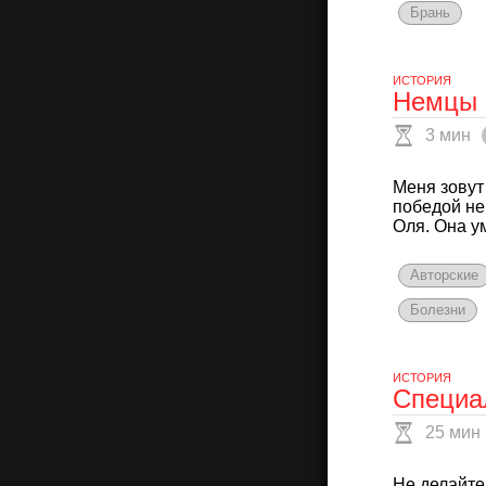
Брань
ИСТОРИЯ
Немцы 
3 мин
Меня зовут
победой не
Оля. Она ум
Авторские
Болезни
ИСТОРИЯ
Специа
25 мин
Не делайте