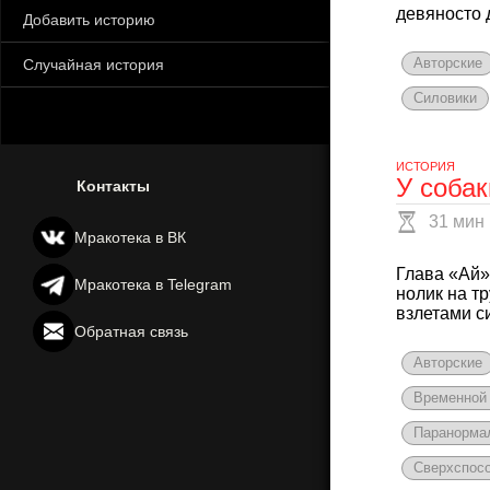
девяносто д
Добавить историю
Авторские
Случайная история
Силовики
ИСТОРИЯ
У собак
Контакты
31 мин
Мракотека в ВК
Глава «Ай»
Мракотека в Telegram
нолик на т
взлетами си
Обратная связь
Авторские
Временной
Паранорма
Сверхспос