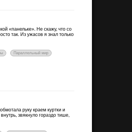
ой «панельке». Не скажу, что со
сто так. Из ужасов я знал только
ры
Параллельный мир
обмотала руку краем куртки и
внутрь, звякнуло гораздо тише,