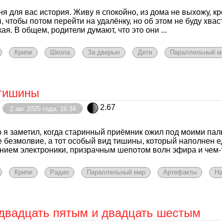
ня для вас история. Живу я спокойно, из дома не выхожу, кр
, чтобы потом перейти на удалёнку, но об этом не буду хвас
ая. В общем, родители думают, что это они ...
Крипи
Школа
За дверью
Дети
Параллельный м
тишины
2.67
2 авг 2025 года, 16:34
о я заметил, когда старинный приёмник ожил под моими па
 безмолвие, а тот особый вид тишины, который наполнен 
нием электроники, призрачным шепотом волн эфира и чем-то
Крипи
Радио
Параллельный мир
Артефакты
Н
двадцать пятым и двадцать шестым