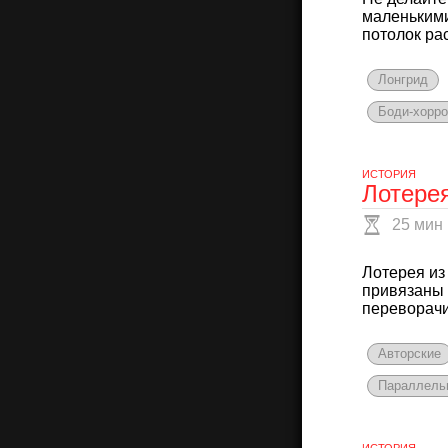
маленькими
потолок рас
Лонгрид
Боди-хорро
ИСТОРИЯ
Лотерея
25 мин
Лотерея из
привязаны 
переворачив
Авторские
Параллель