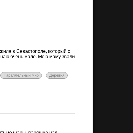
 жила в Севастополе, который с
знаю очень мало. Мою маму звали
Параллельный мир
Деревня
ентные шары, парящие над