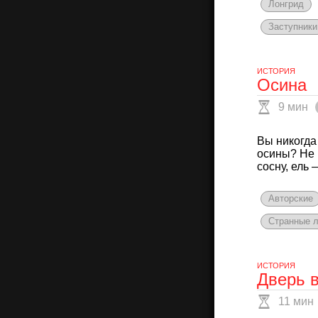
Лонгрид
Заступники
ИСТОРИЯ
Осина
9 мин
Вы никогда
осины? Не 
сосну, ель 
Авторские
Странные 
ИСТОРИЯ
Дверь в
11 мин