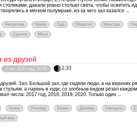
 столиками, давали ровно столько света, чтобы осветить и
творялись в мягком полумраке, из-за чего зал казался ...
Авторские
Крипи
Еда
Общепит
Монстры
Па
р
Сделка
Мясо
 из друзей
2.33
5 окт 2025 года, 20:50
 друзей. Зал. Большой зал, где сидели люди, а на верхних 
к стульям, а парень в худи, со злобным видом резал каждом
ал числа: 2017 год, 2018, 2019, 2020. Только один ...
Крипи
Лонгрид
Брань
Демоны
Гавнидло
С
ный мир