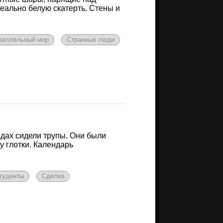
деально белую скатерть. Стены и
раллельный мир
Странные люди
рядах сидели трупы. Они были
у глотки. Календарь
туденты
Сделка