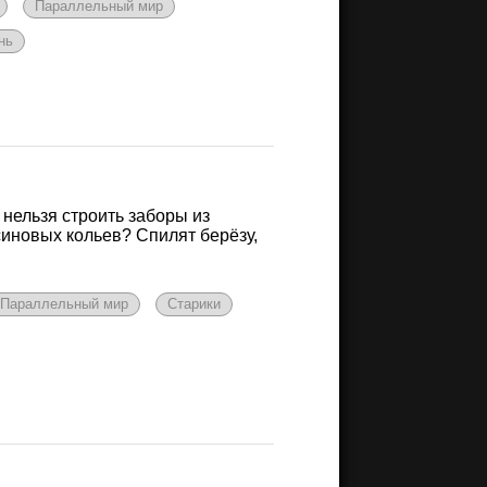
Параллельный мир
нь
 нельзя строить заборы из
осиновых кольев? Спилят берёзу,
Параллельный мир
Старики