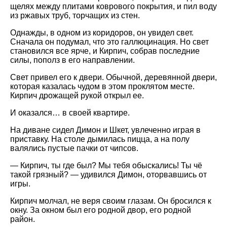
щелях между плитами коврового покрытия, и пил воду
из ржавых труб, торчащих из стен.
Однажды, в одном из коридоров, он увидел свет.
Сначала он подумал, что это галлюцинация. Но свет
становился все ярче, и Кирпич, собрав последние
силы, пополз в его направлении.
Свет привел его к двери. Обычной, деревянной двери,
которая казалась чудом в этом проклятом месте.
Кирпич дрожащей рукой открыл ее.
И оказался… в своей квартире.
На диване сидел Димон и Шкет, увлеченно играя в
приставку. На столе дымилась пицца, а на полу
валялись пустые пачки от чипсов.
— Кирпич, ты где был? Мы тебя обыскались! Ты чё
такой грязный? — удивился Димон, оторвавшись от
игры.
Кирпич молчал, не веря своим глазам. Он бросился к
окну. За окном был его родной двор, его родной
район.