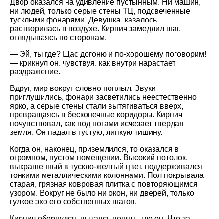
Двор оказался на удивление пустынным. Ни машин,
ни людей, только серые стены ТЦ, подсвеченные
тусклыми фонарями. Девушка, казалось,
растворилась в воздухе. Кирпич замедлил шаг,
оглядываясь по сторонам.
— Эй, ты где? Щас догоню и по-хорошему поговорим!
— крикнул он, чувствуя, как внутри нарастает
раздражение.
Вдруг, мир вокруг словно поплыл. Звуки
приглушились, фонари засветились неестественно
ярко, а серые стены стали вытягиваться вверх,
превращаясь в бесконечные коридоры. Кирпич
почувствовал, как под ногами исчезает твердая
земля. Он падал в густую, липкую тишину.
Когда он, наконец, приземлился, то оказался в
огромном, пустом помещении. Высокий потолок,
выкрашенный в тускло-желтый цвет, поддерживался
тонкими металлическими колоннами. Пол покрывала
старая, грязная ковровая плитка с повторяющимся
узором. Вокруг не было ни окон, ни дверей, только
гулкое эхо его собственных шагов.
Кирпич обернулся, пытаясь понять, где он. Что за