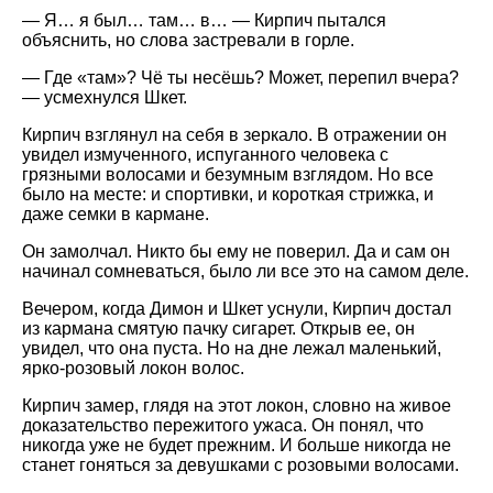
— Я… я был… там… в… — Кирпич пытался
объяснить, но слова застревали в горле.
— Где «там»? Чё ты несёшь? Может, перепил вчера?
— усмехнулся Шкет.
Кирпич взглянул на себя в зеркало. В отражении он
увидел измученного, испуганного человека с
грязными волосами и безумным взглядом. Но все
было на месте: и спортивки, и короткая стрижка, и
даже семки в кармане.
Он замолчал. Никто бы ему не поверил. Да и сам он
начинал сомневаться, было ли все это на самом деле.
Вечером, когда Димон и Шкет уснули, Кирпич достал
из кармана смятую пачку сигарет. Открыв ее, он
увидел, что она пуста. Но на дне лежал маленький,
ярко-розовый локон волос.
Кирпич замер, глядя на этот локон, словно на живое
доказательство пережитого ужаса. Он понял, что
никогда уже не будет прежним. И больше никогда не
станет гоняться за девушками с розовыми волосами.