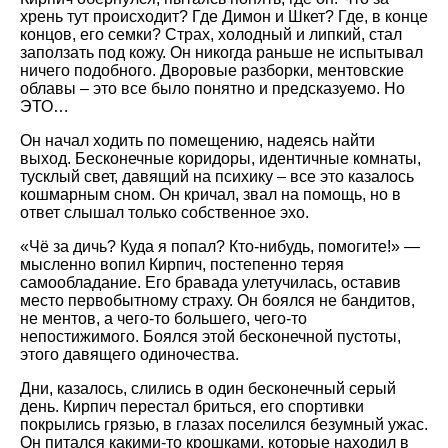
хрень тут происходит? Где Димон и Шкет? Где, в конце
концов, его семки? Страх, холодный и липкий, стал
заползать под кожу. Он никогда раньше не испытывал
ничего подобного. Дворовые разборки, ментовские
облавы – это все было понятно и предсказуемо. Но
ЭТО…
Он начал ходить по помещению, надеясь найти
выход. Бесконечные коридоры, идентичные комнаты,
тусклый свет, давящий на психику – все это казалось
кошмарным сном. Он кричал, звал на помощь, но в
ответ слышал только собственное эхо.
«Чё за дичь? Куда я попал? Кто-нибудь, помогите!» —
мысленно вопил Кирпич, постепенно теряя
самообладание. Его бравада улетучилась, оставив
место первобытному страху. Он боялся не бандитов,
не ментов, а чего-то большего, чего-то
непостижимого. Боялся этой бесконечной пустоты,
этого давящего одиночества.
Дни, казалось, слились в один бесконечный серый
день. Кирпич перестал бриться, его спортивки
покрылись грязью, в глазах поселился безумный ужас.
Он питался какими-то крошками, которые находил в