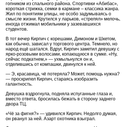
гопником из спального района. Спортивки «Абибас»,
короткая стрижка, семки в кармане – классика жанра.
Жил по понятиям улицы, не особо задумываясь о
смысле жизни. Крутился у ларьков, «стрелял» мелочь,
иногда отжимал мобильники у зазевавшихся
студентов.
В тот вечер Кирпич с корешами, Димоном и Шкетом,
как обычно, зависал у торгового центра. Темнело, но
народ ещё шатался. Вдруг, Кирпич заметил девушку с
ярко-розовыми волосами, копающуюся в сумке. «Ну,
сейчас подкатнем,» — ухмыльнулся он и,
отделившись от компашки, двинулся к ней.
— Э, красавица, чё потеряла? Может, помощь нужна?
— проскрипел Кирпич, стараясь изобразить
галантность.
Девушка вздрогнула, подняла испуганные глаза и,
вместо ответа, бросилась бежать в сторону заднего
двора ТЦ.
«Чё за фигня?» — удивился Кирпич. Недолго думая,
он рванул за ней. Азарт охотника взыграл.