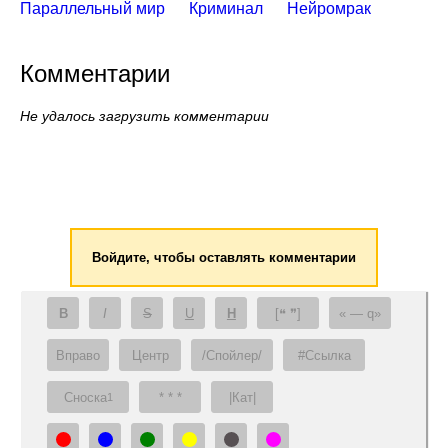
Параллельный мир
Криминал
Нейромрак
Комментарии
Не удалось загрузить комментарии
Войдите, чтобы оставлять комментарии
B
I
S
U
H
[❝ ❞]
— q
Вправо
Центр
/Спойлер/
#Ссылка
Сноска
* * *
|Кат|
1