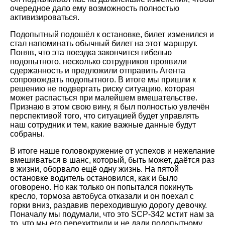
очередное дало ему возможность полностью
активизироваться.
Подопытный подошёл к остановке, билет изменился и
стал напоминать обычный билет на этот маршрут.
Поняв, что эта поездка закончится гибелью
подопытного, несколько сотрудников проявили
сдержанность и предложили отправить Агента
сопровождать подопытного. В итоге мы пришли к
решению не подвергать риску ситуацию, которая
может распасться при малейшем вмешательстве.
Признаю в этом свою вину, я был полностью увлечён
перспективой того, что ситуацией будет управлять
наш сотрудник и тем, какие важные данные будут
собраны.
В итоге наше головокружение от успехов и нежелание
вмешиваться в шанс, который, быть может, даётся раз
в жизни, оборвало ещё одну жизнь. На пятой
остановке водитель остановился, как и было
оговорено. Но как только он попытался покинуть
кресло, тормоза автобуса отказали и он поехал с
горки вниз, раздавив переходившую дорогу девочку.
Поначалу мы подумали, что это SCP-342 мстит нам за
то, что мы его перехитрили и не дали подопытному