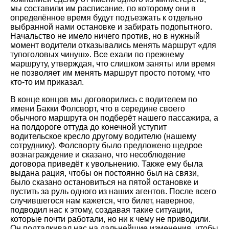
мы составили им расписание, по которому они в
определённое время будут подъезжать к отдельно
выбранной нами остановке и забирать подопытного.
Начальство не имело ничего против, но в нужный
момент водители отказывались менять маршрут «для
тупоголовых чинуш». Все ехали по прежнему
маршруту, утверждая, что слишком заняты или время
не позволяет им менять маршрут просто потому, что
кто-то им приказал.
В конце концов мы договорились с водителем по
имени Бакки Фолсворт, что в середине своего
обычного маршрута он подберёт нашего пассажира, а
на полдороге оттуда до конечной уступит
водительское кресло другому водителю (нашему
сотруднику). Фолсворту было предложено щедрое
вознаграждение и сказано, что несоблюдение
договора приведёт к увольнению. Также ему была
выдана рация, чтобы он постоянно был на связи,
было сказано остановиться на пятой остановке и
пустить за руль одного из наших агентов. После всего
случившегося нам кажется, что билет, наверное,
подводил нас к этому, создавая такие ситуации,
которые почти работали, но ни к чему не приводили.
Он подталкивал нас на дальнейшие изменения, чтобы