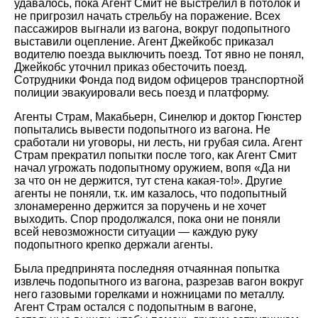
удавалось, пока Агент Смит не выстрелил в потолок и
не пригрозил начать стрельбу на поражение. Всех
пассажиров выгнали из вагона, вокруг подопытного
выставили оцепление. Агент Джейкобс приказал
водителю поезда выключить поезд. Тот явно не понял,
Джейкобс уточнил приказ обесточить поезд.
Сотрудники Фонда под видом офицеров транспортной
полиции эвакуировали весь поезд и платформу.
Агенты Страм, Макабьерн, Синелюр и доктор Гюнстер
попытались вывести подопытного из вагона. Не
сработали ни уговоры, ни лесть, ни грубая сила. Агент
Страм прекратил попытки после того, как Агент Смит
начал угрожать подопытному оружием, вопя «Да ни
за что он не держится, тут стена какая-то!». Другие
агенты не поняли, т.к. им казалось, что подопытный
злонамеренно держится за поручень и не хочет
выходить. Спор продолжался, пока они не поняли
всей невозможности ситуации — каждую руку
подопытного крепко держали агенты.
Была предпринята последняя отчаянная попытка
извлечь подопытного из вагона, разрезав вагон вокруг
него газовыми горелками и ножницами по металлу.
Агент Страм остался с подопытным в вагоне,