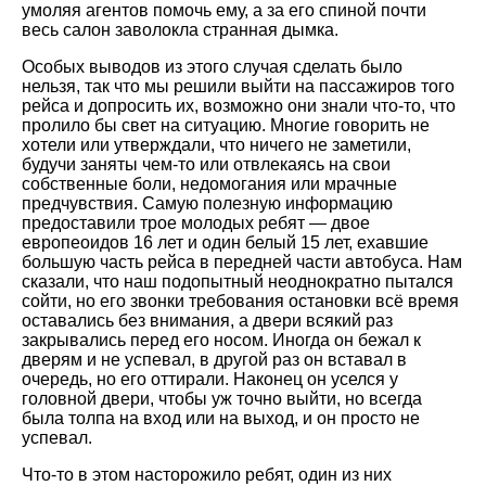
умоляя агентов помочь ему, а за его спиной почти
весь салон заволокла странная дымка.
Особых выводов из этого случая сделать было
нельзя, так что мы решили выйти на пассажиров того
рейса и допросить их, возможно они знали что-то, что
пролило бы свет на ситуацию. Многие говорить не
хотели или утверждали, что ничего не заметили,
будучи заняты чем-то или отвлекаясь на свои
собственные боли, недомогания или мрачные
предчувствия. Самую полезную информацию
предоставили трое молодых ребят — двое
европеоидов 16 лет и один белый 15 лет, ехавшие
большую часть рейса в передней части автобуса. Нам
сказали, что наш подопытный неоднократно пытался
сойти, но его звонки требования остановки всё время
оставались без внимания, а двери всякий раз
закрывались перед его носом. Иногда он бежал к
дверям и не успевал, в другой раз он вставал в
очередь, но его оттирали. Наконец он уселся у
головной двери, чтобы уж точно выйти, но всегда
была толпа на вход или на выход, и он просто не
успевал.
Что-то в этом насторожило ребят, один из них