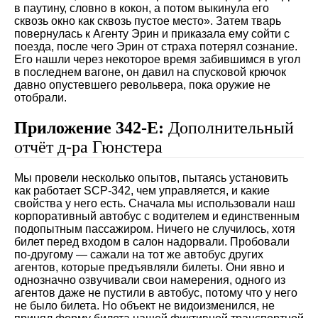
в паутину, словно в кокон, а потом выкинула его
сквозь окно как сквозь пустое место». Затем тварь
повернулась к Агенту Эрин и приказала ему сойти с
поезда, после чего Эрин от страха потерял сознание.
Его нашли через некоторое время забившимся в угол
в последнем вагоне, он давил на спусковой крючок
давно опустевшего револьвера, пока оружие не
отобрали.
Приложение 342-Е:
Дополнительный
отчёт д-ра Гюнстера
Мы провели несколько опытов, пытаясь установить
как работает SCP-342, чем управляется, и какие
свойства у него есть. Сначала мы использовали наш
корпоративный автобус с водителем и единственным
подопытным пассажиром. Ничего не случилось, хотя
билет перед входом в салон надорвали. Пробовали
по-другому — сажали на тот же автобус других
агентов, которые предъявляли билеты. Они явно и
однозначно озвучивали свои намерения, одного из
агентов даже не пустили в автобус, потому что у него
не было билета. Но объект не видоизменился, не