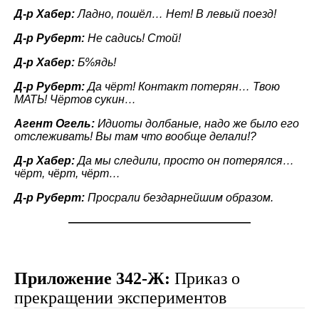
Д-р Хабер:
Ладно, пошёл… Нет! В левый поезд!
Д-р Руберт:
Не садись! Стой!
Д-р Хабер:
Б%ядь!
Д-р Руберт:
Да чёрт! Контакт потерян… Твою
МАТЬ! Чёртов сукин…
Агент Огель:
Идиоты долбаные, надо же было его
отслеживать! Вы там что вообще делали!?
Д-р Хабер:
Да мы следили, просто он потерялся…
чёрт, чёрт, чёрт…
Д-р Руберт:
Просрали бездарнейшим образом.
————————————————
Приложение 342-Ж:
Приказ о
прекращении экспериментов