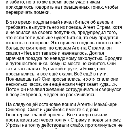
и забито, но в то же время всем участникам
приходилось говорить на повышенных тонах, чтобы
перекричать помехи.
В это время подопытный начал биться об дверь и
требовать выпустить его из поезда. Агент Страм, хотя
и не злился на своего попутчика, предупредил того,
что если тот и дальше будет биться, то ему придётся
вколоть снотворное. Это привело подопытного в ещё
большее смятение; по словам Агента Страма, он
сказал «Нет, вот так всё и начиналось. Долгая
мрачная поездка по неведомому захолустью. Бродяги
и путешественники. Кому на месте не сидится. Они
так и засыпали с бутылкой в руке, и Боже, они
просыпались, и всё ещё ехали. Всё ещё в пути.
Понимаешь ты? Они просыпались, и хотя спали они
несколько часов, они ещё ехали чёрт знает куда…».
Потом он изъявил желание сотрудничать и свернулся
в позу эмбриона, медленно раскачиваясь.
На следующей остановке вошли Агенты Макабьерн,
Синелюр, Смит и Джейкобс вместе с д-ром
Гюнстером, главой проекта. Все пятеро начали
проталкиваться через толпу к Страму и подопытному.
Угрозы на толпу действовали слабо, протолкнуться не