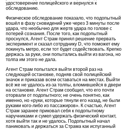
удостоверение полицейского и вернулся к
обследованию.
Физическое обследование показало, что подопытный
вошёл в фазу сновидений уже через 3 минуты после
удара, что необычно для жертв удара по голове с
потерей сознания. После того, как подопытный
проснулся, Агент Страм принял решение прервать
эксперимент и сказал сотруднику D, что поможет ему
покинуть метро, если тот будет содействовать. Крепко
держась за руки, они попытались выйти из вагона, но
толпа им этого не дала.
Агент Страм попытался выйти второй раз на
следующей остановке, подняв свой полицейский
значок и приказав всем оставаться на местах. Выйти
всё же не удалось из-за толпы, вломившейся в двери
на остановке. Агент Страм сообщил, что его почти
оторвали от подопытного; не очень понятно, как
именно, но «руки, которые тянули его назад, не были
руками кого-либо из пассажиров». К счастью, Агент
Страм заранее приковал себя к подопытному
наручниками и сумел удержать физический контакт,
хотя выйти так и не удалось. Подопытный начал
паниковать и держаться за Страма как испуганный