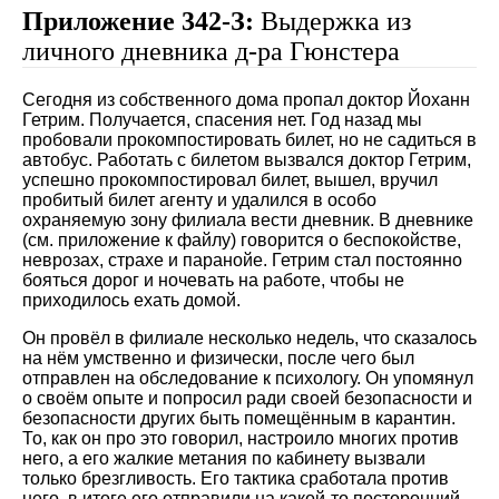
Приложение 342-З:
Выдержка из
личного дневника д-ра Гюнстера
Сегодня из собственного дома пропал доктор Йоханн
Гетрим. Получается, спасения нет. Год назад мы
пробовали прокомпостировать билет, но не садиться в
автобус. Работать с билетом вызвался доктор Гетрим,
успешно прокомпостировал билет, вышел, вручил
пробитый билет агенту и удалился в особо
охраняемую зону филиала вести дневник. В дневнике
(см. приложение к файлу) говорится о беспокойстве,
неврозах, страхе и паранойе. Гетрим стал постоянно
бояться дорог и ночевать на работе, чтобы не
приходилось ехать домой.
Он провёл в филиале несколько недель, что сказалось
на нём умственно и физически, после чего был
отправлен на обследование к психологу. Он упомянул
о своём опыте и попросил ради своей безопасности и
безопасности других быть помещённым в карантин.
То, как он про это говорил, настроило многих против
него, а его жалкие метания по кабинету вызвали
только брезгливость. Его тактика сработала против
него, в итоге его отправили на какой-то посторонний