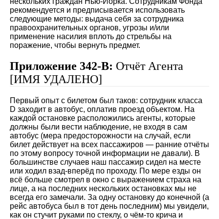
нескольких граждан Нью-Йорка. Сотрудникам Фонда
рекомендуется и предписывается использовать
следующие методы: выдача себя за сотрудника
правоохранительных органов, угрозы и/или
применение насилия вплоть до стрельбы на
поражение, чтобы вернуть предмет.
Приложение 342-В:
Отчёт Агента
[ИМЯ УДАЛЕНО]
Первый опыт с билетом был таков: сотрудник класса
D заходит в автобус, оплатив проезд объектом. На
каждой остановке расположились агенты, которые
должны были вести наблюдение, не входя в сам
автобус (мера предосторожности на случай, если
билет действует на всех пассажиров — ранние отчёты
по этому вопросу точной информации не давали). В
большинстве случаев наш пассажир сидел на месте
или ходил взад-вперёд по проходу. По мере езды он
всё больше смотрел в окно с выражением страха на
лице, а на последних нескольких остановках мы не
всегда его замечали. За одну остановку до конечной (а
рейс автобуса был в тот день последним) мы увидели,
как он стучит руками по стеклу, о чём-то крича и