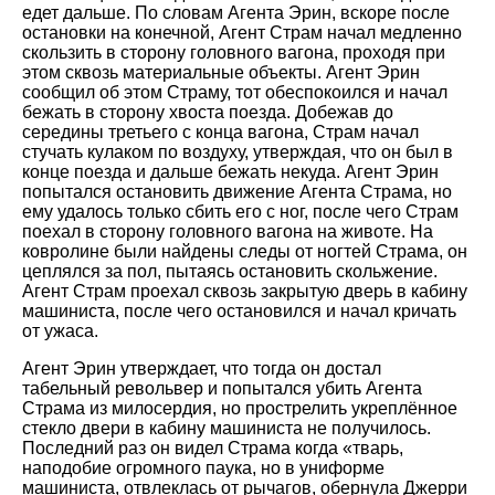
едет дальше. По словам Агента Эрин, вскоре после
остановки на конечной, Агент Страм начал медленно
скользить в сторону головного вагона, проходя при
этом сквозь материальные объекты. Агент Эрин
сообщил об этом Страму, тот обеспокоился и начал
бежать в сторону хвоста поезда. Добежав до
середины третьего с конца вагона, Страм начал
стучать кулаком по воздуху, утверждая, что он был в
конце поезда и дальше бежать некуда. Агент Эрин
попытался остановить движение Агента Страма, но
ему удалось только сбить его с ног, после чего Страм
поехал в сторону головного вагона на животе. На
ковролине были найдены следы от ногтей Страма, он
цеплялся за пол, пытаясь остановить скольжение.
Агент Страм проехал сквозь закрытую дверь в кабину
машиниста, после чего остановился и начал кричать
от ужаса.
Агент Эрин утверждает, что тогда он достал
табельный револьвер и попытался убить Агента
Страма из милосердия, но прострелить укреплённое
стекло двери в кабину машиниста не получилось.
Последний раз он видел Страма когда «тварь,
наподобие огромного паука, но в униформе
машиниста, отвлеклась от рычагов, обернула Джерри