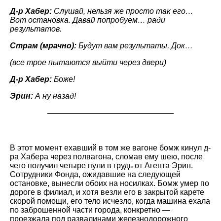
Д-р Хабер:
Слушай, нельзя же просто так его…
Вот остановка. Давай попробуем… ради
результатов.
Страм (мрачно):
Будут вам результаты, Док…
(все трое пытаются выйти через двери)
Д-р Хабер:
Боже!
Эрин:
А ну назад!
————————————————
В этот момент ехавший в том же вагоне бомж кинул д-
ра Хабера через полвагона, сломав ему шею, после
чего получил четыре пули в грудь от Агента Эрин.
Сотрудники Фонда, ожидавшие на следующей
остановке, вынесли обоих на носилках. Бомж умер по
дороге в филиал, и хотя везли его в закрытой карете
скорой помощи, его тело исчезло, когда машина ехала
по заброшенной части города, конкретно —
проезжала под развалинами железнодорожного