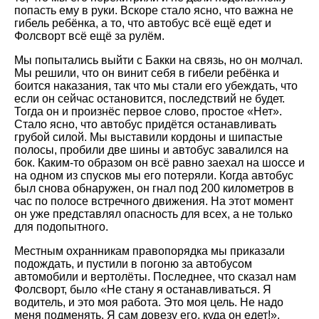
попасть ему в руки. Вскоре стало ясно, что важна не
гибель ребёнка, а то, что автобус всё ещё едет и
Фолсворт всё ещё за рулём.
Мы попытались выйти с Бакки на связь, но он молчал.
Мы решили, что он винит себя в гибели ребёнка и
боится наказания, так что мы стали его убеждать, что
если он сейчас остановится, последствий не будет.
Тогда он и произнёс первое слово, простое «Нет».
Стало ясно, что автобус придётся останавливать
грубой силой. Мы выставили кордоны и шипастые
полосы, пробили две шины и автобус завалился на
бок. Каким-то образом он всё равно заехал на шоссе и
на одном из спусков мы его потеряли. Когда автобус
был снова обнаружен, он гнал под 200 километров в
час по полосе встречного движения. На этот момент
он уже представлял опасность для всех, а не только
для подопытного.
Местным охранникам правопорядка мы приказали
подождать, и пустили в погоню за автобусом
автомобили и вертолёты. Последнее, что сказал нам
Фолсворт, было «Не стану я останавливаться. Я
водитель, и это моя работа. Это моя цель. Не надо
меня подменять. Я сам довезу его, куда он едет!».