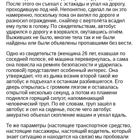
После этого он съехал с эстакады и упал на дорогу,
проходившую под ней. Непонятно, сделал ли он это
намеренно, поскольку пока он вилял по дороге и
разносил ограждение, снайпер с вертолёта всадил
ему пулю в голову. По свидетельствам, автобус
ударился о дорогу и взорвался, окутавшись огнём.
Выживших не было, многие тела так и не были
найдены или были объявлены пропавшими без вести.
Одно из свидетельств (женщина 26 лет, ехавшая по
соседней полосе, её машина перевернулась, а сама
она повисла на ремнях безопасности и ударилась
головой) представляет особенный интерес. Она
утверждает, что из дыма возник второй такой же
автобус и подъехал к останкам разбившегося. Его
дверь открылась с громким лязгом и оставалась
открытой несколько секунд, а потом из пламени
поднялся горящий силуэт, напоминающий
человеческий труп. По её словам, труп зашёл в
автобус и сел на сиденье, после чего автобус
аккуратно объехал скопление машин и уехал вдаль.
Те же параметры (настоящее транспортное средство,
настоящие пассажиры, настоящий водитель, который
знает ситуацию и находится на связи) мы пробовали