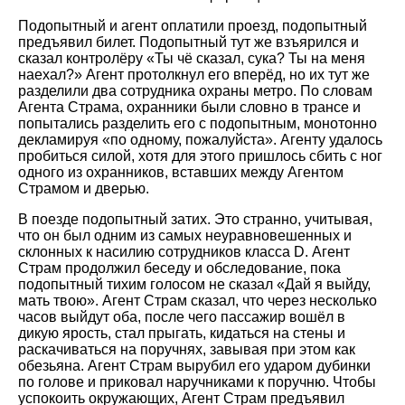
Подопытный и агент оплатили проезд, подопытный
предъявил билет. Подопытный тут же взъярился и
сказал контролёру «Ты чё сказал, сука? Ты на меня
наехал?» Агент протолкнул его вперёд, но их тут же
разделили два сотрудника охраны метро. По словам
Агента Страма, охранники были словно в трансе и
попытались разделить его с подопытным, монотонно
декламируя «по одному, пожалуйста». Агенту удалось
пробиться силой, хотя для этого пришлось сбить с ног
одного из охранников, вставших между Агентом
Страмом и дверью.
В поезде подопытный затих. Это странно, учитывая,
что он был одним из самых неуравновешенных и
склонных к насилию сотрудников класса D. Агент
Страм продолжил беседу и обследование, пока
подопытный тихим голосом не сказал «Дай я выйду,
мать твою». Агент Страм сказал, что через несколько
часов выйдут оба, после чего пассажир вошёл в
дикую ярость, стал прыгать, кидаться на стены и
раскачиваться на поручнях, завывая при этом как
обезьяна. Агент Страм вырубил его ударом дубинки
по голове и приковал наручниками к поручню. Чтобы
успокоить окружающих, Агент Страм предъявил