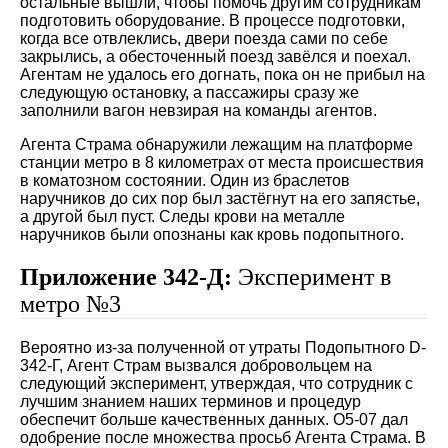
остальные вышли, чтобы помочь другим сотрудникам
подготовить оборудование. В процессе подготовки,
когда все отвлеклись, двери поезда сами по себе
закрылись, а обесточенный поезд завёлся и поехал.
Агентам не удалось его догнать, пока он не прибыл на
следующую остановку, а пассажиры сразу же
заполнили вагон невзирая на команды агентов.
Агента Страма обнаружили лежащим на платформе
станции метро в 8 километрах от места происшествия
в коматозном состоянии. Один из браслетов
наручников до сих пор был застёгнут на его запястье,
а другой был пуст. Следы крови на металле
наручников были опознаны как кровь подопытного.
Приложение 342-Д:
Эксперимент в
метро №3
Вероятно из-за полученной от утраты Подопытного D-
342-Г, Агент Страм вызвался добровольцем на
следующий эксперимент, утверждая, что сотрудник с
лучшим знанием наших терминов и процедур
обеспечит больше качественных данных. О5-07 дал
одобрение после множества просьб Агента Страма. В