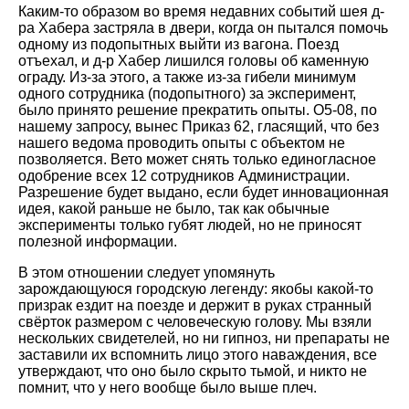
Каким-то образом во время недавних событий шея д-
ра Хабера застряла в двери, когда он пытался помочь
одному из подопытных выйти из вагона. Поезд
отъехал, и д-р Хабер лишился головы об каменную
ограду. Из-за этого, а также из-за гибели минимум
одного сотрудника (подопытного) за эксперимент,
было принято решение прекратить опыты. О5-08, по
нашему запросу, вынес Приказ 62, гласящий, что без
нашего ведома проводить опыты с объектом не
позволяется. Вето может снять только единогласное
одобрение всех 12 сотрудников Администрации.
Разрешение будет выдано, если будет инновационная
идея, какой раньше не было, так как обычные
эксперименты только губят людей, но не приносят
полезной информации.
В этом отношении следует упомянуть
зарождающуюся городскую легенду: якобы какой-то
призрак ездит на поезде и держит в руках странный
свёрток размером с человеческую голову. Мы взяли
нескольких свидетелей, но ни гипноз, ни препараты не
заставили их вспомнить лицо этого наваждения, все
утверждают, что оно было скрыто тьмой, и никто не
помнит, что у него вообще было выше плеч.