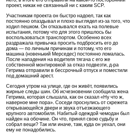
проект, никак не связанный ни с каким SCP.
Участникам проекта он быстро надоел, так как
постоянно опаздывал и плохо выглядел из-за того, что
ходил пешком. Он отказывался ехать на полевые
испытания, потому что для этого пришлось бы
воспользоваться транспортом. Особенно всех
раздражала привычка просить подбросить его до
дома — по личным причинам и потому, что его
машина (новенький Мерседес) постоянно ломалась.
После нападения на водителя тягача с его же
собственной монтировкой за отказ подвезти, д-ра
Гетрима отправили в бессрочный отпуск и поместили
под домашний арест.
Сегодня утром на улице, где он живёт, появились
жирные следы шин. Об исчезновении сообщила жена
Гетрима, которая слышала, как он сказал «Ну что ж,
наверное мне пора». Соседи проснулись от скрежета
открывающейся двери и звука отъезжающего
крупного автомобиля. Набитый одеждой чемодан был
найден на обочине. Он что, принял свою судьбу и
собрал вещи? Так или иначе, там, куда он уехал, они
ему не понадобились.