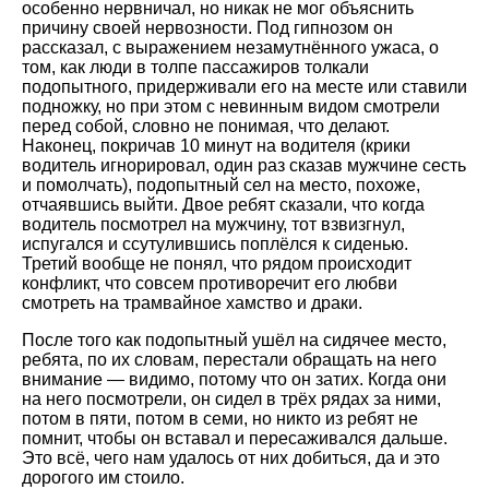
особенно нервничал, но никак не мог объяснить
причину своей нервозности. Под гипнозом он
рассказал, с выражением незамутнённого ужаса, о
том, как люди в толпе пассажиров толкали
подопытного, придерживали его на месте или ставили
подножку, но при этом с невинным видом смотрели
перед собой, словно не понимая, что делают.
Наконец, покричав 10 минут на водителя (крики
водитель игнорировал, один раз сказав мужчине сесть
и помолчать), подопытный сел на место, похоже,
отчаявшись выйти. Двое ребят сказали, что когда
водитель посмотрел на мужчину, тот взвизгнул,
испугался и ссутулившись поплёлся к сиденью.
Третий вообще не понял, что рядом происходит
конфликт, что совсем противоречит его любви
смотреть на трамвайное хамство и драки.
После того как подопытный ушёл на сидячее место,
ребята, по их словам, перестали обращать на него
внимание — видимо, потому что он затих. Когда они
на него посмотрели, он сидел в трёх рядах за ними,
потом в пяти, потом в семи, но никто из ребят не
помнит, чтобы он вставал и пересаживался дальше.
Это всё, чего нам удалось от них добиться, да и это
дорогого им стоило.