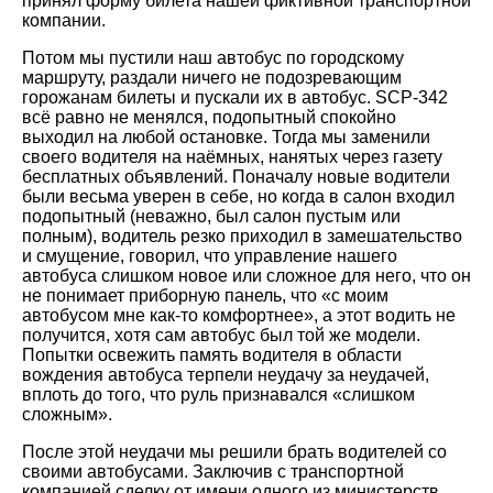
принял форму билета нашей фиктивной транспортной
компании.
Потом мы пустили наш автобус по городскому
маршруту, раздали ничего не подозревающим
горожанам билеты и пускали их в автобус. SCP-342
всё равно не менялся, подопытный спокойно
выходил на любой остановке. Тогда мы заменили
своего водителя на наёмных, нанятых через газету
бесплатных объявлений. Поначалу новые водители
были весьма уверен в себе, но когда в салон входил
подопытный (неважно, был салон пустым или
полным), водитель резко приходил в замешательство
и смущение, говорил, что управление нашего
автобуса слишком новое или сложное для него, что он
не понимает приборную панель, что «с моим
автобусом мне как-то комфортнее», а этот водить не
получится, хотя сам автобус был той же модели.
Попытки освежить память водителя в области
вождения автобуса терпели неудачу за неудачей,
вплоть до того, что руль признавался «слишком
сложным».
После этой неудачи мы решили брать водителей со
своими автобусами. Заключив с транспортной
компанией сделку от имени одного из министерств,