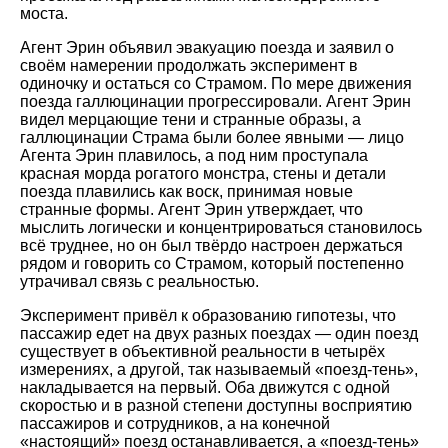
моста.
Агент Эрин объявил эвакуацию поезда и заявил о
своём намерении продолжать эксперимент в
одиночку и остаться со Страмом. По мере движения
поезда галлюцинации прогрессировали. Агент Эрин
видел мерцающие тени и странные образы, а
галлюцинации Страма были более явными — лицо
Агента Эрин плавилось, а под ним проступала
красная морда рогатого монстра, стены и детали
поезда плавились как воск, принимая новые
странные формы. Агент Эрин утверждает, что
мыслить логически и концентрироваться становилось
всё труднее, но он был твёрдо настроен держаться
рядом и говорить со Страмом, который постепенно
утрачивал связь с реальностью.
Эксперимент привёл к образованию гипотезы, что
пассажир едет на двух разных поездах — один поезд
существует в объективной реальности в четырёх
измерениях, а другой, так называемый «поезд-тень»,
накладывается на первый. Оба движутся с одной
скоростью и в разной степени доступны восприятию
пассажиров и сотрудников, а на конечной
«настоящий» поезд останавливается, а «поезд-тень»