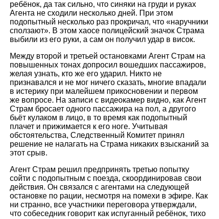
ребёнок, да так сильно, что синяки на груди и руках
Агента не сходили несколько дней. При этом
подопытный несколько раз прокричал, что «наручники
сползают». В этом хаосе полицейский значок Страма
выбили из его руки, а сам он получил удар в висок.
Между второй и третьей остановками Агент Страм на
повышенных тонах допросил вошедших пассажиров,
желая узнать, кто же его ударил. Никто не
признавался и не мог ничего сказать, многие впадали
в истерику при малейшем прикосновении и первом
же вопросе. На записи с видеокамер видно, как Агент
Страм бросает одного пассажира на пол, а другого
бьёт кулаком в лицо, в то время как подопытный
плачет и прижимается к его ноге. Учитывая
обстоятельства, Следственный Комитет принял
решение не налагать на Страма никаких взысканий за
этот срыв.
Агент Страм решил предпринять третью попытку
сойти с подопытным с поезда, скоординировав свои
действия. Он связался с агентами на следующей
остановке по рации, несмотря на помехи в эфире. Как
ни странно, все участники переговора утверждали,
что собеседник говорит как испуганный ребёнок, тихо