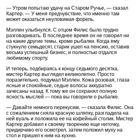
— Утром попытаю удачу на Старом Ручье, — сказал
Картер. — У меня предчувствие, что именно там
может оказаться неуловимая форель.
Мэллен улыбнулся. С отцом Филис было трудно
разговаривать. В последнее время он не говорил ни
на какие другие темы, кроме рыбалки. Когда ему
стукнуло семьдесят, старик ушел на пенсию, оставив
весьма успешный бизнес, и полностью отдался
любимому спорту.
И теперь, подбираясь к концу седьмого десятка,
мистер Картер выглядел великолепно. Просто
поразительно, подумал Мэллен. Кожа розовая, глаза
ясные и спокойные, седые волосы аккуратно
зачесаны назад. К тому же он сохранял полную
ясность мыслей — пока вы говорили о рыбалке.
— Давайте немного перекусим, — сказала Филис. Она
с сожалением сняла красную шляпку, разгладила на
ней вуаль и положила ее на кофейный столик. Мистер
Картер добавил к своему творению еще ниточку,
придирчиво его осмотрел, затем положил муху на
стол и пришел к ним на кухню.