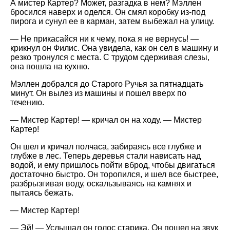
А мистер Картер? Может, разгадка в нем? Мэллен
бросился наверх и оделся. Он смял коробку из-под
пирога и сунул ее в карман, затем выбежал на улицу.
— Не прикасайся ни к чему, пока я не вернусь! —
крикнул он Филис. Она увидела, как он сел в машину и
резко тронулся с места. С трудом сдерживая слезы,
она пошла на кухню.
Мэллен добрался до Старого Ручья за пятнадцать
минут. Он вылез из машины и пошел вверх по
течению.
— Мистер Картер! — кричал он на ходу. — Мистер
Картер!
Он шел и кричал полчаса, забираясь все глубже и
глубже в лес. Теперь деревья стали нависать над
водой, и ему пришлось пойти вброд, чтобы двигаться
достаточно быстро. Он торопился, и шел все быстрее,
разбрызгивая воду, оскальзываясь на камнях и
пытаясь бежать.
— Мистер Картер!
— Эй! — Услышал он голос старика. Он пошел на звук