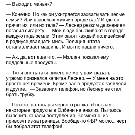
— Выходит, маньяк?
— Конечно. Но как он ухитряется захватывать целые
семьи? Или взрослых мужчин вроде вас? И где он
прячет их, или их тела? — Леснер резким движением
погасил сигарету. — Мои люди обыскивают в городе
каждую пядь земли. Этим занят каждый полицейский
в радиусе двадцати миль. Полиция штата
останавливает машины. И мы не нашли ничего.
— Ах, да, вот еще что. — Мэллен показал ему
поддельные продукты.
— Тут я опять-таки ничего не могу вам сказать, —
угрюмо признался капитан Леснер. — У меня на это
просто нет времени. Кроме вас о продуктах заявляли
и другие... — Зазвонил телефон, но Леснер не стал
брать трубку.
— Похоже на товары черного рынка. Я послал
некоторые продукты в Олбани на анализ. Пытаюсь
выяснить каналы поступления. Возможно, из
привозят из-за границы. Вообще-то ФБР могло... черт
бы побрал этот телефон!