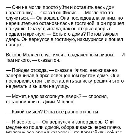
— Они не могли просто уйти и оставить весь дом
нараспашку, — сказал он Филис. — Могло что-то
случиться. — Он вошел. Она последовала за ним, но
нерешительно остановилась в гостиной, а он прошел
на кухню. Она услышала, как он открыл дверь в
подвал и крикнул: — Есть кто дома? Потом закрыл
дверь. Он вернулся в гостиную, нахмурился и пошел
наверх.
Вскоре Мэллен спустился с озадаченным лицом. — И
там никого, — сказал он.
— Пойдем отсюда, — сказала Филис, неожиданно
занервничав в ярко освещенном пустом доме. Они
поспорили, стоит ли оставлять записку, решили этого
не делать и вышли на улицу.
— Может, надо захлопнуть дверь? — спросил,
остановившись, Джим Мэллен.
— Какой смысл? Окна все равно открыты.
— И все же... — Он вернулся и запер дверь. Они
медленно пошли домой, оборачиваясь через плечо.
Мэллену все время казалось, что Кармайклы сейчас