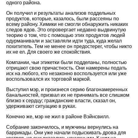
одного района.
Он получил и результаты анализов поддельных
продуктов, которые, казалось, были рассеяны по
всему району. Химики не смогли обнаружить никаких
следов ядов. Это опровергает недавно выдвинутую
теорию о том, что с помощью этих продуктов людей
одурманивали и заставляли идти туда, куда желал
похититель. Тем не менее он предостерег, чтобы никто
их не ел. Для своего же спокойствия.
Компании, чьи этикетки были подделаны, полностью
отрицают свою причастность. Они намерены подать
иск на любого, кто незаконно воспользуется или уже
воспользовался их торговой маркой.
Выступил мэр, и произнеся серию благонамеренных
банальностей, призвал их не принимать все слишком
близко к сердцу; гражданские власти, сказал он,
удерживают ситуацию в руках.
Конечно же, мэр не жил в районе Вэйнсвилл.
Собрание закончилось, и мужчины вернулись на
баррикады. Они уже начали подыскивать дрова для