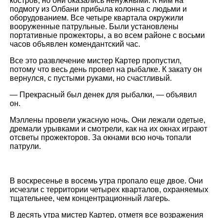
костров, но они оказались ненужными. К ним на
подмогу из Олбани прибыла колонна с людьми и
оборудованием. Все четыре квартала окружили
вооруженные патрульные. Были установлены
портативные прожекторы, а во всем районе с восьми
часов объявлен комендантский час.
Все это развлечение мистер Картер пропустил,
потому что весь день провел на рыбалке. К закату он
вернулся, с пустыми руками, но счастливый.
— Прекрасный был денек для рыбалки, — объявил
он.
Мэллены провели ужасную ночь. Они лежали одетые,
дремали урывками и смотрели, как на их окнах играют
отсветы прожекторов. За окнами всю ночь топали
патрули.
В воскресенье в восемь утра пропало еще двое. Они
исчезли с территории четырех кварталов, охраняемых
тщательнее, чем концентрационный лагерь.
В десять утра мистер Картер, отметя все возражения