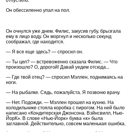
отпустило.
Он обессиленно упал на пол.
Он очнулся уже днем. Филис, закусив губу, брызгала
ему в лицо воду. Он моргнул и несколько секунд
соображал, где находится.
— Я все еще здесь? — спросил он.
— Ты цел? — встревоженно сказала Филис. — Что
произошло? О, дорогой! Давай уедем отсюда...
— Где твой отец? — спросил Мэллен, поднимаясь на
ноги.
— На рыбалке. Сядь, пожалуйста. Я позвоню врачу.
— Нет. Подожди. — Мэллен прошел на кухню. На
холодильнике стояла коробка с пирогом. На ней было
написано «Кондитерская Джонсона. Вэйнсвилл, Нью-
ЙорК». В слове «Нью-Йорк» буква «к» была
заглавной. Действительно, совсем маленькая ошибка.