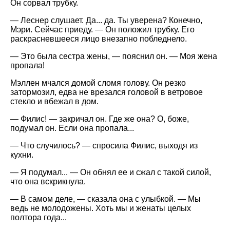
Он сорвал трубку.
— Леснер слушает. Да... да. Ты уверена? Конечно,
Мэри. Сейчас приеду. — Он положил трубку. Его
раскрасневшееся лицо внезапно побледнело.
— Это была сестра жены, — пояснил он. — Моя жена
пропала!
Мэллен мчался домой сломя голову. Он резко
затормозил, едва не врезался головой в ветровое
стекло и вбежал в дом.
— Филис! — закричал он. Где же она? О, боже,
подумал он. Если она пропала...
— Что случилось? — спросила Филис, выходя из
кухни.
— Я подумал... — Он обнял ее и сжал с такой силой,
что она вскрикнула.
— В самом деле, — сказала она с улыбкой. — Мы
ведь не молодожены. Хоть мы и женаты целых
полтора года...