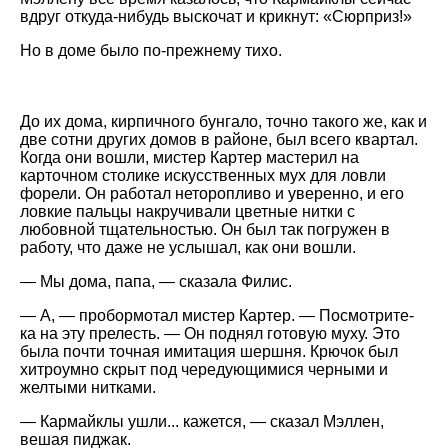
вдруг откуда-нибудь выскочат и крикнут: «Сюрприз!»
Но в доме было по-прежнему тихо.
До их дома, кирпичного бунгало, точно такого же, как и
две сотни других домов в районе, был всего квартал.
Когда они вошли, мистер Картер мастерил на
карточном столике искусственных мух для ловли
форели. Он работал неторопливо и уверенно, и его
ловкие пальцы накручивали цветные нитки с
любовной тщательностью. Он был так погружен в
работу, что даже не услышал, как они вошли.
— Мы дома, папа, — сказала Филис.
— А, — пробормотал мистер Картер. — Посмотрите-
ка на эту прелесть. — Он поднял готовую муху. Это
была почти точная имитация шершня. Крючок был
хитроумно скрыт под чередующимися черными и
желтыми нитками.
— Кармайклы ушли... кажется, — сказал Мэллен,
вешая пиджак.