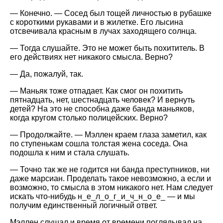
— Конечно. — Сосед был тощей личностью в рубашке
с короткими рукавами и в жилетке. Его лысина
отсвечивала красным в лучах заходящего солнца.
— Тогда слушайте. Это не может быть похититель. В
его действиях нет никакого смысла. Верно?
— Да, пожалуй, так.
— Маньяк тоже отпадает. Как смог он похитить
пятнадцать, нет, шестнадцать человек? И вернуть
детей? На это не способна даже банда маньяков,
когда кругом столько полицейских. Верно?
— Продолжайте. — Мэллен краем глаза заметил, как
по ступенькам сошла толстая жена соседа. Она
подошла к ним и стала слушать.
— Точно так же не годится ни банда преступников, ни
даже марсиан. Проделать такое невозможно, а если и
возможно, то смысла в этом никакого нет. Нам следует
искать что-нибудь н_е_л_о_г_и_ч_н_о_е_ — и мы
получим единственный логичный ответ.
Мэллен слушал и время от времени поглядывал на