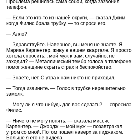
Проблема решилась сама собой, когда зазвонил
телефон.
— Если это кто-то из нашей округи, — сказал Джим,
когда Филис брала трубку, — то спроси его.
— Алло?
— Здравствуйте. Наверное, вы меня не знаете. Я
Мариан Карпентер, живу в вашем квартале. Я просто
хотела спросить... мой муж к вам, случайно, не
заходил? — Металлический тембр голоса в телефоне
помог женщине скрыть страх и беспокойство.
— Знаете, нет. С утра к нам никто не приходил.
— Тогда извините. — Голос в трубке нерешительно
замолк.
— Могу ли я что-нибудь для вас сделать? — спросила
Филис.
— Ничего не могу понять, — сказала миссис
Карпентер. — Джордж — мой муж — позавтракал
утром со мной. Потом пошел наверх за пиджаком.
Больше я его не видела.