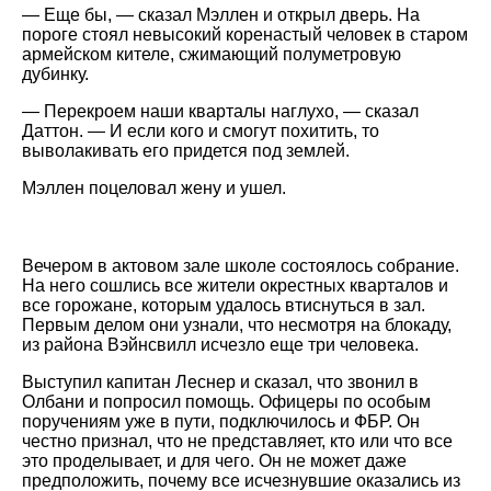
— Еще бы, — сказал Мэллен и открыл дверь. На
пороге стоял невысокий коренастый человек в старом
армейском кителе, сжимающий полуметровую
дубинку.
— Перекроем наши кварталы наглухо, — сказал
Даттон. — И если кого и смогут похитить, то
выволакивать его придется под землей.
Мэллен поцеловал жену и ушел.
Вечером в актовом зале школе состоялось собрание.
На него сошлись все жители окрестных кварталов и
все горожане, которым удалось втиснуться в зал.
Первым делом они узнали, что несмотря на блокаду,
из района Вэйнсвилл исчезло еще три человека.
Выступил капитан Леснер и сказал, что звонил в
Олбани и попросил помощь. Офицеры по особым
поручениям уже в пути, подключилось и ФБР. Он
честно признал, что не представляет, кто или что все
это проделывает, и для чего. Он не может даже
предположить, почему все исчезнувшие оказались из