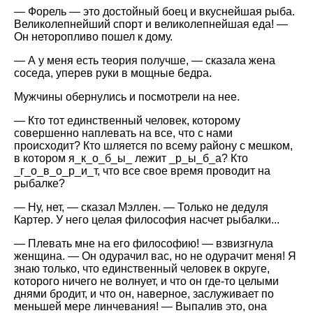
— Форель — это достойный боец и вкуснейшая рыба.
Великолепнейший спорт и великолепнейшая еда! —
Он неторопливо пошел к дому.
— А у меня есть теория получше, — сказала жена
соседа, уперев руки в мощные бедра.
Мужчины обернулись и посмотрели на нее.
— Кто тот единственный человек, которому
совершенно наплевать на все, что с нами
происходит? Кто шляется по всему району с мешком,
в котором я_к_о_б_ы_ лежит _р_ы_б_а? Кто
_г_о_в_о_р_и_т, что все свое время проводит на
рыбалке?
— Ну, нет, — сказал Мэллен. — Только не дедуля
Картер. У него целая философия насчет рыбалки...
— Плевать мне на его философию! — взвизгнула
женщина. — Он одурачил вас, но не одурачит меня! Я
знаю только, что единственный человек в округе,
которого ничего не волнует, и что он где-то целыми
днями бродит, и что он, наверное, заслуживает по
меньшей мере линчевания! — Выпалив это, она