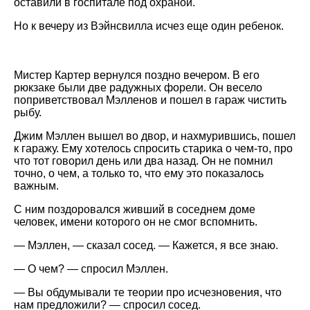
оставили в госпитале под охраной.
Но к вечеру из Вэйнсвилла исчез еще один ребенок.
Мистер Картер вернулся поздно вечером. В его
рюкзаке были две радужных форели. Он весело
поприветствовал Мэлленов и пошел в гараж чистить
рыбу.
Джим Мэллен вышел во двор, и нахмурившись, пошел
к гаражу. Ему хотелось спросить старика о чем-то, про
что тот говорил день или два назад. Он не помнил
точно, о чем, а только то, что ему это показалось
важным.
С ним поздоровался живший в соседнем доме
человек, имени которого он не смог вспомнить.
— Мэллен, — сказал сосед. — Кажется, я все знаю.
— О чем? — спросил Мэллен.
— Вы обдумывали те теории про исчезновения, что
нам предложили? — спросил сосед.