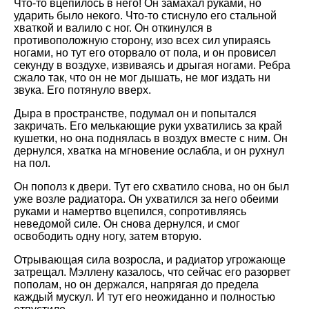
Что-то вцепилось в него! Он замахал руками, но
ударить было некого. Что-то стиснуло его стальной
хваткой и валило с ног. Он откинулся в
противоположную сторону, изо всех сил упираясь
ногами, но тут его оторвало от пола, и он провисел
секунду в воздухе, извиваясь и дрыгая ногами. Ребра
сжало так, что он не мог дышать, не мог издать ни
звука. Его потянуло вверх.
Дыра в пространстве, подумал он и попытался
закричать. Его мелькающие руки ухватились за край
кушетки, но она поднялась в воздух вместе с ним. Он
дернулся, хватка на мгновение ослабла, и он рухнул
на пол.
Он пополз к двери. Тут его схватило снова, но он был
уже возле радиатора. Он ухватился за него обеими
руками и намертво вцепился, сопротивляясь
неведомой силе. Он снова дернулся, и смог
освободить одну ногу, затем вторую.
Отрывающая сила возросла, и радиатор угрожающе
затрещал. Мэллену казалось, что сейчас его разорвет
пополам, но он держался, напрягая до предела
каждый мускул. И тут его неожиданно и полностью