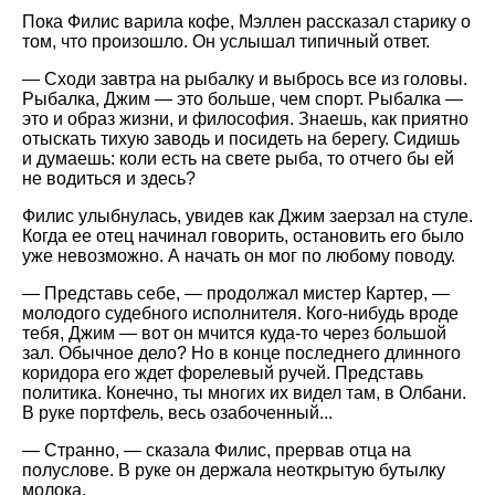
Пока Филис варила кофе, Мэллен рассказал старику о
том, что произошло. Он услышал типичный ответ.
— Сходи завтра на рыбалку и выбрось все из головы.
Рыбалка, Джим — это больше, чем спорт. Рыбалка —
это и образ жизни, и философия. Знаешь, как приятно
отыскать тихую заводь и посидеть на берегу. Сидишь
и думаешь: коли есть на свете рыба, то отчего бы ей
не водиться и здесь?
Филис улыбнулась, увидев как Джим заерзал на стуле.
Когда ее отец начинал говорить, остановить его было
уже невозможно. А начать он мог по любому поводу.
— Представь себе, — продолжал мистер Картер, —
молодого судебного исполнителя. Кого-нибудь вроде
тебя, Джим — вот он мчится куда-то через большой
зал. Обычное дело? Но в конце последнего длинного
коридора его ждет форелевый ручей. Представь
политика. Конечно, ты многих их видел там, в Олбани.
В руке портфель, весь озабоченный...
— Странно, — сказала Филис, прервав отца на
полуслове. В руке он держала неоткрытую бутылку
молока.