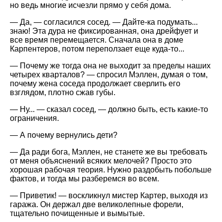
но ведь многие исчезли прямо у себя дома.
— Да, — согласился сосед. — Дайте-ка подумать...
знаю! Эта дура не фиксированная, она дрейфует и
все время перемещается. Сначала она в доме
Карпентеров, потом переползает еще куда-то...
— Почему же тогда она не выходит за пределы наших
четырех кварталов? — спросил Мэллен, думая о том,
почему жена соседа продолжает сверлить его
взглядом, плотно сжав губы.
— Ну... — сказал сосед, — должно быть, есть какие-то
ограничения.
— А почему вернулись дети?
— Да ради бога, Мэллен, не станете же вы требовать
от меня объяснений всяких мелочей? Просто это
хорошая рабочая теория. Нужно раздобыть побольше
фактов, и тогда мы разберемся во всем.
— Приветик! — воскликнул мистер Картер, выходя из
гаража. Он держал две великолепные форели,
тщательно почищенные и вымытые.