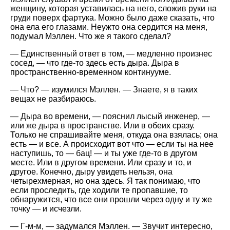
женщину, которая уставилась на него, сложив руки на
груди поверх фартука. Можно было даже сказать, что
она ела его глазами. Неужто она сердится на меня,
подумал Мэллен. Что же я такого сделал?
— Единственный ответ в том, — медленно произнес
сосед, — что где-то здесь есть дыра. Дыра в
пространственно-временном континууме.
— Что? — изумился Мэллен. — Знаете, я в таких
вещах не разбираюсь.
— Дыра во времени, — пояснил лысый инженер, —
или же дыра в пространстве. Или в обеих сразу.
Только не спрашивайте меня, откуда она взялась; она
есть — и все. А происходит вот что — если ты на нее
наступишь, то — бац! — и ты уже где-то в другом
месте. Или в другом времени. Или сразу и то, и
другое. Конечно, дыру увидеть нельзя, она
четырехмерная, но она здесь. Я так понимаю, что
если проследить, где ходили те пропавшие, то
обнаружится, что все они прошли через одну и ту же
точку — и исчезли.
— Г-м-м, — задумался Мэллен. — Звучит интересно,