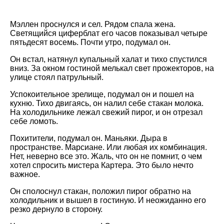
Мэллен проснулся и сел. Рядом спала жена.
Светящийся циферблат его часов показывал четыре
пятьдесят восемь. Почти утро, подумал он.
Он встал, натянул купальный халат и тихо спустился
вниз. За окном гостиной мелькал свет прожекторов, на
улице стоял патрульный.
Успокоительное зрелище, подумал он и пошел на
кухню. Тихо двигаясь, он налил себе стакан молока.
На холодильнике лежал свежий пирог, и он отрезал
себе ломоть.
Похитители, подумал он. Маньяки. Дыра в
пространстве. Марсиане. Или любая их комбинация.
Нет, неверно все это. Жаль, что он не помнит, о чем
хотел спросить мистера Картера. Это было нечто
важное.
Он сполоснул стакан, положил пирог обратно на
холодильник и вышел в гостиную. И неожиданно его
резко дернуло в сторону.