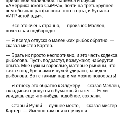
привычной малиновой. Нашелся и брусок
«Амерриканского СыРРа», почти на треть крупнее,
чем обычная расфасовка этого сорта, и бутылка
«ИГРистой вды».
— Все это очень странно, — произнес Мэллен,
почесывая подбородок.
— Я всегда отпускаю маленьких рыбок обратно, —
сказал мистер Картер.
— Брать их просто неспортивно, и это часть кодекса
рыболова. Пусть подрастут, возмужают, наберутся
опыта. Мне нужны взрослые, матерые рыбины, что
таятся под бревнами и пулей удирают, завидев
рыболова. Вот с такими парнями можно повоевать!
— Я отнесу это обратно к Элджеру, — сказал Мэллен,
складывая продукты в бумажный пакет. — Если
увидишь еще что-нибудь подобное, сохрани.
— Старый Ручей — лучшее место, — сказал мистер
Картер. — Именно там они и прячутся.