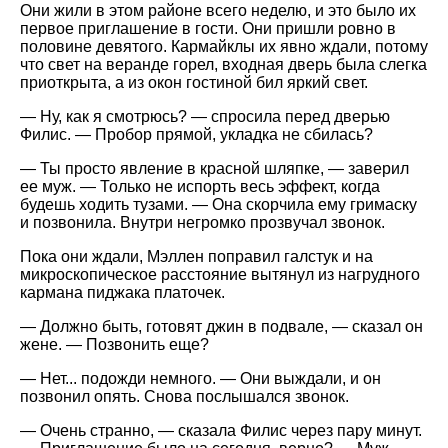
Они жили в этом районе всего неделю, и это было их
первое приглашение в гости. Они пришли ровно в
половине девятого. Кармайклы их явно ждали, потому
что свет на веранде горел, входная дверь была слегка
приоткрыта, а из окон гостиной бил яркий свет.
— Ну, как я смотрюсь? — спросила перед дверью
Филис. — Пробор прямой, укладка не сбилась?
— Ты просто явление в красной шляпке, — заверил
ее муж. — Только не испорть весь эффект, когда
будешь ходить тузами. — Она скорчила ему гримаску
и позвонила. Внутри негромко прозвучал звонок.
Пока они ждали, Мэллен поправил галстук и на
микроскопическое расстояние вытянул из нагрудного
кармана пиджака платочек.
— Должно быть, готовят джин в подвале, — сказал он
жене. — Позвонить еще?
— Нет... подожди немного. — Они выждали, и он
позвонил опять. Снова послышался звонок.
— Очень странно, — сказала Филис через пару минут.