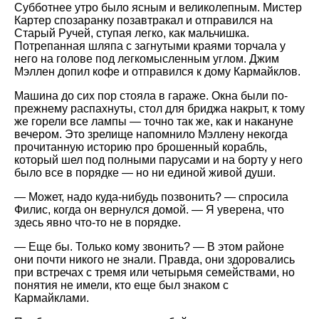
Субботнее утро было ясным и великолепным. Мистер
Картер спозаранку позавтракал и отправился на
Старый Ручей, ступая легко, как мальчишка.
Потрепанная шляпа с загнутыми краями торчала у
него на голове под легкомысленным углом. Джим
Мэллен допил кофе и отправился к дому Кармайклов.
Машина до сих пор стояла в гараже. Окна были по-
прежнему распахнуты, стол для бриджа накрыт, к тому
же горели все лампы — точно так же, как и накануне
вечером. Это зрелище напомнило Мэллену некогда
прочитанную историю про брошенный корабль,
который шел под полными парусами и на борту у него
было все в порядке — но ни единой живой души.
— Может, надо куда-нибудь позвонить? — спросила
Филис, когда он вернулся домой. — Я уверена, что
здесь явно что-то не в порядке.
— Еще бы. Только кому звонить? — В этом районе
они почти никого не знали. Правда, они здоровались
при встречах с тремя или четырьмя семействами, но
понятия не имели, кто еще был знаком с
Кармайклами.