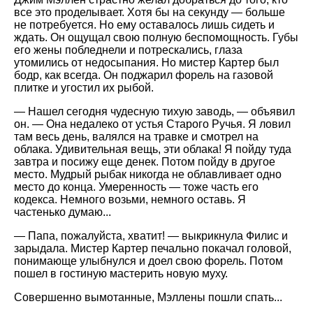
все это проделывает. Хотя бы на секунду — больше
не потребуется. Но ему оставалось лишь сидеть и
ждать. Он ощущал свою полную беспомощность. Губы
его жены побледнели и потрескались, глаза
утомились от недосыпания. Но мистер Картер был
бодр, как всегда. Он поджарил форель на газовой
плитке и угостил их рыбой.
— Нашел сегодня чудесную тихую заводь, — объявил
он. — Она недалеко от устья Старого Ручья. Я ловил
там весь день, валялся на травке и смотрел на
облака. Удивительная вещь, эти облака! Я пойду туда
завтра и посижу еще денек. Потом пойду в другое
место. Мудрый рыбак никогда не облавливает одно
место до конца. Умеренность — тоже часть его
кодекса. Немного возьми, немного оставь. Я
частенько думаю...
— Папа, пожалуйста, хватит! — выкрикнула Филис и
зарыдала. Мистер Картер печально покачал головой,
понимающе улыбнулся и доел свою форель. Потом
пошел в гостиную мастерить новую муху.
Совершенно вымотанные, Мэллены пошли спать...