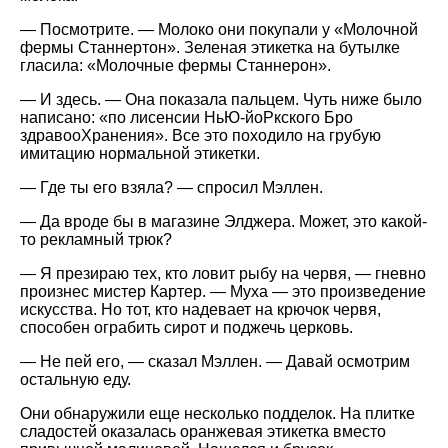
— Посмотрите. — Молоко они покупали у «Молочной
фермы Станнертон». Зеленая этикетка на бутылке
гласила: «Молочные фермы Станнерон».
— И здесь. — Она показала пальцем. Чуть ниже было
написано: «по лисенсии НьЮ-йоРкского Бро
здравооХранения». Все это походило на грубую
имитацию нормальной этикетки.
— Где ты его взяла? — спросил Мэллен.
— Да вроде бы в магазине Элджера. Может, это какой-
то рекламный трюк?
— Я презираю тех, кто ловит рыбу на червя, — гневно
произнес мистер Картер. — Муха — это произведение
искусства. Но тот, кто надевает на крючок червя,
способен ограбить сирот и поджечь церковь.
— Не пей его, — сказал Мэллен. — Давай осмотрим
остальную еду.
Они обнаружили еще несколько подделок. На плитке
сладостей оказалась оранжевая этикетка вместо