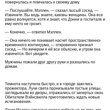
повернулась и помчалась к своему дому.
— Послушайте, Мэллен, — сказал лысый сосед. —
Извините. Вы ведь знаете, каковы женщины. Она все
равно волнуется, хотя и знает, что Дэнни в госпитале и
ему ничто не грозит.
— Конечно, — ответил Мэллен.
— Она ничего не понимает насчет пространственно-
временного континуума, — откровенно признал
сосед. — Но вечером я ей все объясню, и утром она
извинится. Вот увидите.
Мужчины пожали друг другу руки и разошлись по
домам.
Темнота наступила быстро, и в городе зажглись
прожектора. Лучи света пронизывали пустые улицы,
заглядывали во дворы, отражались от запертых окон.
Обитатели Вэйнсвилла приготовились ждать новые
исчезновения.
Джим Мэллен страстно желал добраться до того, кто