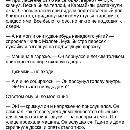
— Приглашение было на сегодня, верно? — Муж
кивнул. Весна была теплой, и Кармайклы распахнули
окна. Сквозь жалюзи они видели подготовленный для
бриджа стол, придвинутые к нему стулья, тарелки со
сладостями. Все было готово, но никто не подходил к
двери.
— А не могли они куда-нибудь ненадолго уйти? —
спросила Филис Мэллен. Муж быстро пересек
лужайку и взглянул на подъездную дорожку.
— Машина в гараже. — Он вернулся и легким толчком
приоткрыл пошире входную дверь.
— Джимми... не входи.
— А я и не собираюсь. — Он просунул голову внутрь.
— Эй! Есть кто-нибудь дома?
Ответом ему было молчание.
— Эй! — крикнул он и напряженно прислушался. Он
слышал, как от соседнего дома доносятся обычные
для вечера пятницы звуки — разговоры и смех. По
улице проехала машина. Он вслушался. Где-то в доме
скрипнула доска, и опять стало тихо.