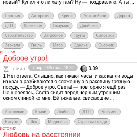
новый? Купил что ли хату там? Ну — поздравляю. А ты ...
Лонгрид
Авторские
Крипи
Автомобили
Дорога
ДТП
Криминал
Безумие
Двойники
Строительство
Загробное
Трупы
Силовики
Зеркала
Гниль
Мясо
Сделка
Сборник
ИСТОРИЯ
Доброе утро!
7 апр 2025 года, 18:32
3.89
7 мин
1 Нет ответа. Слышно, как тикают часы, и как капли воды
из крана разбиваются о сложенную в раковину грязную
посуду. — Доброе утро, Света! — повторяю я ещё раз.
Не шевелясь, Света сидит перед чёрным утренним
окном спиной ко мне. Её тяжелые, свисающие ...
Авторские
Крипи
Любовь
ДТП
Безумие
Ритуал
Шок
Медицина
Странные люди
ИСТОРИЯ
Любовь на расстоянии