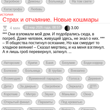
Загробное
Демоны
Больница
На том свете
Катастрофа
Любовь
ИСТОРИЯ
Страх и отчаяние. Новые кошмары
19 мар 2026 года, 08:57
3.00
4 мин
*** Они взломали мой дом. И подобрались сюда, в
погреб. Даже человек, живущий здесь, не знал о них. ***
– Я общества постигнул осязание, Но как смердит то
хладное веяние! – Сказал мертвец, и на меня взглянул.
А я лишь гроб перевернул, заткнул. ...
Авторские
Крипи
Баня
Безумие
Боди-хоррор
Болезни
Больница
В трубах
Внезапно
Возмездие
Временной парадокс
Голоса
Деревня
Дети
За дверью
Загробное
Зеркала
ДТП
Короткие
Метро
Звуки
Маньяки
Окна
Открытый финал
Паразиты
Под кроватью
Подземные
Преподаватели
Роботы
Сборник