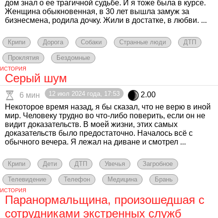
дом знал о ее трагичной судьбе. И я тоже была в курсе.
Женщина обыкновенная, в 30 лет вышла замуж за
бизнесмена, родила дочку. Жили в достатке, в любви. ...
Крипи
Дорога
Собаки
Странные люди
ДТП
Проклятия
Бездомные
ИСТОРИЯ
Серый шум
12 июл 2024 года, 17:53
2.00
6 мин
Некоторое время назад, я бы сказал, что не верю в иной
мир. Человеку трудно во что-либо поверить, если он не
видит доказательств. В моей жизни, этих самых
доказательств было предостаточно. Началось всё с
обычного вечера. Я лежал на диване и смотрел ...
Крипи
Дети
ДТП
Увечья
Загробное
Телевидение
Телефон
Медицина
Брань
ИСТОРИЯ
Паранормальщина, произошедшая с
сотрудниками экстренных служб