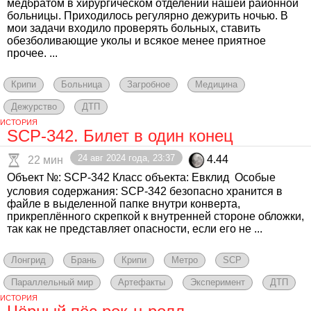
медбратом в хирургическом отделении нашей районной
больницы. Приходилось регулярно дежурить ночью. В
мои задачи входило проверять больных, ставить
обезболивающие уколы и всякое менее приятное
прочее. ...
Крипи
Больница
Загробное
Медицина
Дежурство
ДТП
ИСТОРИЯ
SCP-342. Билет в один конец
24 авг 2024 года, 23:37
4.44
22 мин
Объект №: SCP-342 Класс объекта: Евклид ㅤ Особые
условия содержания: SCP-342 безопасно хранится в
файле в выделенной папке внутри конверта,
прикреплённого скрепкой к внутренней стороне обложки,
так как не представляет опасности, если его не ...
Лонгрид
Брань
Крипи
Метро
SCP
Параллельный мир
Артефакты
Эксперимент
ДТП
ИСТОРИЯ