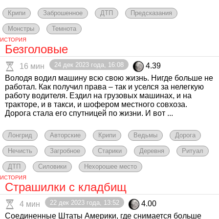
Крипи
Заброшенное
ДТП
Предсказания
Монстры
Темнота
ИСТОРИЯ
Безголовые
24 дек 2023 года, 16:08
4.39
16 мин
Володя водил машину всю свою жизнь. Нигде больше не
работал. Как получил права – так и уселся за нелегкую
работу водителя. Ездил на грузовых машинах, и на
тракторе, и в такси, и шофером местного совхоза.
Дорога стала его спутницей по жизни. И вот ...
Лонгрид
Авторские
Крипи
Ведьмы
Дорога
Нечисть
Загробное
Старики
Деревня
Ритуал
ДТП
Силовики
Нехорошее место
ИСТОРИЯ
Страшилки с кладбищ
22 дек 2023 года, 13:52
4.00
4 мин
Соединенные Штаты Америки, где снимается больше