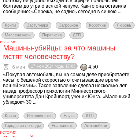
поэтому ей удобно выходить в эфир в полночь. Мы
болтаем до утра о всякой чепухе. Как-то она оставила
сообщение: «Серёжа, не садись сегодня в синюю ...
Крипи
Заступники
Загробное
Короткие
Любовь
Мессенджеры
Переписка
ДТП
ИСТОРИЯ
Машины-убийцы: за что машины
мстят человечеству?
17 июн 2024 года, 17:03
4.50
6 мин
«Покупая автомобиль, вы на самом деле приобретаете
часы, с бешеной скоростью отсчитывающие время
вашей жизни». Такое заявление сделал несколько лет
назад профессор психологии Миннесотского
университета Дан Крейнворт, ученик Юнга. «Маленький
ублюдок» 30 ...
Крипи
Исторические
Наука
ДТП
Городские легенды
Реальность
Автомобили
ИСТОРИЯ