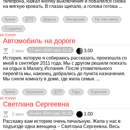
телефона, нажал кнопку выключения и повалился снова
на мягкую кровать. В глазах щипало, а голова готова ...
Крипи
ДТП
Дорога
Авторские
На том свете
Студенты
ИСТОРИЯ
Автомобиль на дороге
17 июл 2024 года, 12:11
3.00
2 мин
История, которую я собираюсь рассказать, произошла со
мной в сентябре 2011 года. Мы с другом решили поехать
на отдых в Малагу, Испания. После утомительного
перелёта мы, наконец, добрались до пункта назначения.
Мы сняли комнату в доме, где жила семья. ...
Крипи
Загробное
ДТП
Горы
Короткие
ИСТОРИЯ
Светлана Сергеевна
16 июл 2024 года, 01:18
1.00
3 мин
Расскажу вам историю очень печальную. Жила у нас в
подъезде одна женщина – Светлана Сергеевна. Весь