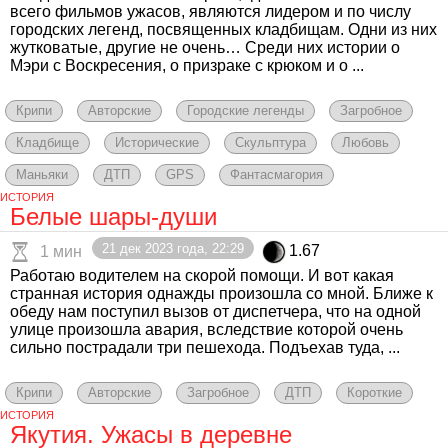
всего фильмов ужасов, являются лидером и по числу
городских легенд, посвященных кладбищам. Одни из них
жутковатые, другие не очень… Среди них истории о
Мэри с Воскресения, о призраке с крюком и о ...
Крипи
Авторские
Городские легенды
Загробное
Кладбище
Исторические
Скульптура
Любовь
Маньяки
ДТП
GPS
Фантасмагория
ИСТОРИЯ
Белые шары-души
21 дек 2023 года, 22:29
1.67
1 мин
Работаю водителем на скорой помощи. И вот какая
странная история однажды произошла со мной. Ближе к
обеду нам поступил вызов от диспетчера, что на одной
улице произошла авария, вследствие которой очень
сильно пострадали три пешехода. Подъехав туда, ...
Крипи
Авторские
Загробное
ДТП
Короткие
ИСТОРИЯ
Якутия. Ужасы в деревне