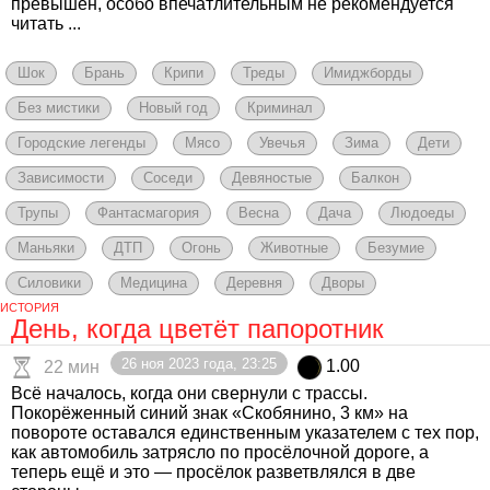
превышен, особо впечатлительным не рекомендуется
читать ...
Шок
Брань
Крипи
Треды
Имиджборды
Без мистики
Новый год
Криминал
Городские легенды
Мясо
Увечья
Зима
Дети
Зависимости
Соседи
Девяностые
Балкон
Трупы
Фантасмагория
Весна
Дача
Людоеды
Маньяки
ДТП
Огонь
Животные
Безумие
Силовики
Медицина
Деревня
Дворы
ИСТОРИЯ
День, когда цветёт папоротник
26 ноя 2023 года, 23:25
1.00
22 мин
Всё началось, когда они свернули с трассы.
Покорёженный синий знак «Скобянино, 3 км» на
повороте оставался единственным указателем с тех пор,
как автомобиль затрясло по просёлочной дороге, а
теперь ещё и это — просёлок разветвлялся в две