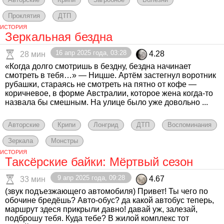
Проклятия
ДТП
ИСТОРИЯ
Зеркальная бездна
16 апр 2025 года, 03:28
4.28
28 мин
«Когда долго смотришь в бездну, бездна начинает
смотреть в тебя…» — Ницше. Артём застегнул воротник
рубашки, стараясь не смотреть на пятно от кофе —
коричневое, в форме Австралии, которое жена когда-то
назвала бы смешным. На улице было уже довольно ...
Авторские
Крипи
Лонгрид
ДТП
Воспоминания
Зеркала
Монстры
ИСТОРИЯ
Таксёрские байки: Мёртвый сезон
9 апр 2025 года, 09:28
4.67
33 мин
(звук подъезжающего автомобиля) Привет! Ты чего по
обочине бредёшь? Авто-обус? да какой автобус теперь,
маршрут здеся прикрыли давно! давай уж, залезай,
подброшу тебя. Куда тебе? В жилой комплекс тот