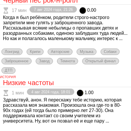
Чёрный пёс рок-н-ролл
7 авг 2024 года, 21:26
0.00
17 мин
Когда я был ребёнком, родители строго-настрого
запретили мне гулять у заброшенного завода.
Рассказывая всякие небылицы о пропавших детях и
разодранных собаками, одиноко заблудших туда людей...
Но как и полагалось маленькому мальчику, интерес к ...
Лонгрид
Крипи
Авторские
Музыка
Собаки
Заброшенное
Завод
Темнота
Открытый финал
ДТП
ИСТОРИЯ
Низкие частоты
4 авг 2024 года, 18:01
1.00
1 мин
Здравствуй, анон. Я перескажу тебе историю, которая
рассказала моя знакомая. Произошла она где-то в 80-
90х годах (ей тогда было примерно лет 27-30). Она
поддерживала контакт со своим учителем из
университета. Ну, вот он позвал её и еще пару ...