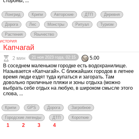
стороны, ...
Лонгрид
Крипи
Авторские
ДТП
Деревня
Дорога
Лес
Монстры
Ритуал
Туризм
Растения
Язычество
ИСТОРИЯ
Капчагай
21 ноя 2023 года, 02:15
5.00
2 мин
В соседнем маленьком городке есть водохранилище.
Называется «Капчагай». С ближайших городов в летнее
время люди ездят туда купаться и загорать. Там
довольно приличные пляжи и зоны отдыха (можно
выбрать себе отдых на любую, в широком смысле этого
слова, ...
Крипи
GPS
Дорога
Загробное
Городские легенды
ДТП
Короткие
1
2
3
4