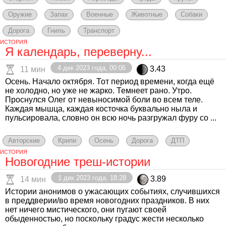
Оружие
Запах
Военные
Животные
Собаки
Дорога
Гниль
Транспорт
ИСТОРИЯ
Я календарь, переверну...
4 дек 2023 года, 00:06
3.43
11 мин
Осень. Начало октября. Тот период времени, когда ещё
не холодно, но уже не жарко. Темнеет рано. Утро.
Проснулся Олег от невыносимой боли во всем теле.
Каждая мышца, каждая косточка буквально ныла и
пульсировала, словно он всю ночь разгружал фуру со ...
Авторские
Крипи
Осень
Дорога
ДТП
ИСТОРИЯ
Новогодние треш-истории
1 дек 2023 года, 18:28
3.89
14 мин
Истории анонимов о ужасающих событиях, случившихся
в преддверии/во время новогодних праздников. В них
нет ничего мистического, они пугают своей
обыденностью, но поскольку градус жести несколько