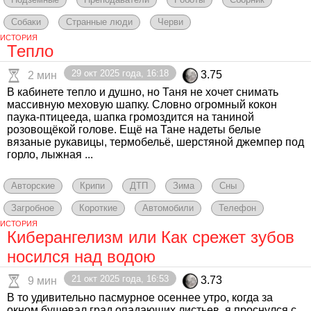
Собаки
Странные люди
Черви
ИСТОРИЯ
Тепло
29 окт 2025 года, 16:18
3.75
2 мин
В кабинете тепло и душно, но Таня не хочет снимать
массивную меховую шапку. Словно огромный кокон
паука-птицееда, шапка громоздится на таниной
розовощёкой голове. Ещё на Тане надеты белые
вязаные рукавицы, термобельё, шерстяной джемпер под
горло, лыжная ...
Авторские
Крипи
ДТП
Зима
Сны
Загробное
Короткие
Автомобили
Телефон
ИСТОРИЯ
Киберангелизм или Как срежет зубов
носился над водою
21 окт 2025 года, 16:53
3.73
9 мин
В то удивительно пасмурное осеннее утро, когда за
окном бушевал град опадающих листьев, я проснулся с