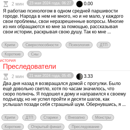
23 мая 2024 года, 06:27
0.00
2 мин
Я работаю психологом в одном средней паршивости
городе. Народа в нем не много, но и не мало, у каждого
свои проблемы, свои неразрешенные вопросы. Многие
из них обращаются ко мне за помощью, рассказывая
свои истории, раскрывая свою душу. Так ко мне ...
Крипи
Сверхспособности
Психология
ДТП
Короткие
Сны
ИСТОРИЯ
Преследователи
21 мая 2024 года, 05:45
3.33
2 мин
Два дня назад я возвращался домой с прогулки. Было
ещё довольно светло, хотя по часам значилось, что
скоро полночь. Я подошел к дому и направился к своему
подъезду, но не успел пройти и десяти шагов, как
услышал позади себя страшный шум. Обернувшись, я ...
Крипи
ДТП
Старики
Внезапно
Монстры
Короткие
Открытый финал
Преследование