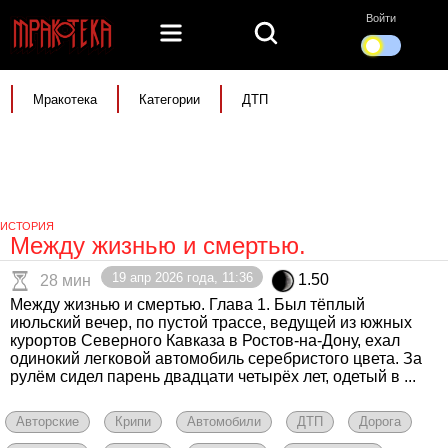
Войти
Мракотека
Категории
ДТП
ИСТОРИЯ
Между жизнью и смертью.
19 апр 2026 года, 11:36
1.50
28 мин
Между жизнью и смертью. Глава 1. Был тёплый
июльский вечер, по пустой трассе, ведущей из южных
курортов Северного Кавказа в Ростов-на-Дону, ехал
одинокий легковой автомобиль серебристого цвета. За
рулём сидел парень двадцати четырёх лет, одетый в ...
Авторские
Крипи
Автомобили
ДТП
Дорога