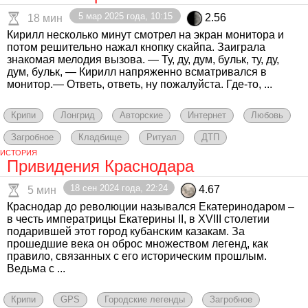
5 мар 2025 года, 10:15
2.56
18 мин
Кирилл несколько минут смотрел на экран монитора и
потом решительно нажал кнопку скайпа. Заиграла
знакомая мелодия вызова. — Ту, ду, дум, бульк, ту, ду,
дум, бульк, — Кирилл напряженно всматривался в
монитор.— Ответь, ответь, ну пожалуйста. Где-то, ...
Крипи
Лонгрид
Авторские
Интернет
Любовь
Загробное
Кладбище
Ритуал
ДТП
ИСТОРИЯ
Привидения Краснодара
18 сен 2024 года, 22:24
4.67
5 мин
Краснодар до революции назывался Екатеринодаром –
в честь императрицы Екатерины II, в XVIII столетии
подарившей этот город кубанским казакам. За
прошедшие века он оброс множеством легенд, как
правило, связанных с его историческим прошлым.
Ведьма с ...
Крипи
GPS
Городские легенды
Загробное