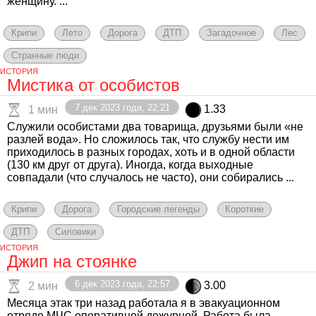
женщину. ...
Крипи
Лето
Дорога
ДТП
Загадочное
Лес
Странные люди
ИСТОРИЯ
Мистика от особистов
7 дек 2023 года, 22:21
1.33
1 мин
Служили особистами два товарища, друзьями были «не
разлей вода». Но сложилось так, что службу нести им
приходилось в разных городах, хоть и в одной области
(130 км друг от друга). Иногда, когда выходные
совпадали (что случалось не часто), они собирались ...
Крипи
Дорога
Городские легенды
Короткие
ДТП
Силовики
ИСТОРИЯ
Джип на стоянке
6 дек 2023 года, 22:57
3.00
2 мин
Месяца этак три назад работала я в эвакуационном
отряде МЧС оперативной дежурной. Работа была