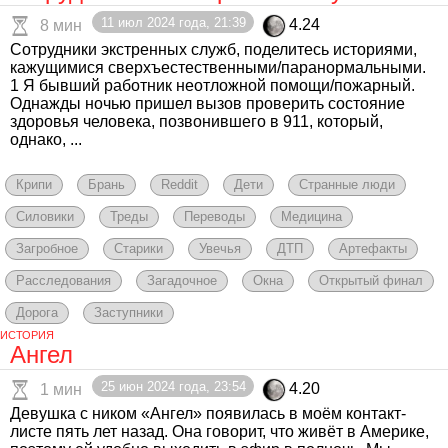
11 июл 2024 года, 21:39
4.24
8 мин
Сотрудники экстренных служб, поделитесь историями,
кажущимися сверхъестественными/паранормальными.
1 Я бывший работник неотложной помощи/пожарный.
Однажды ночью пришел вызов проверить состояние
здоровья человека, позвонившего в 911, который,
однако, ...
Крипи
Брань
Reddit
Дети
Странные люди
Силовики
Треды
Переводы
Медицина
Загробное
Старики
Увечья
ДТП
Артефакты
Расследования
Загадочное
Окна
Открытый финал
Дорога
Заступники
ИСТОРИЯ
Ангел
25 июн 2024 года, 23:54
4.20
1 мин
Девушка с ником «Ангел» появилась в моём контакт-
листе пять лет назад. Она говорит, что живёт в Америке,