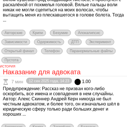
раскалёной от похмелья головой. Вялые пальцы воли
никак не могли сцепиться на моих волосах, чтобы
вытащить меня из плескавшегося в голове болота. Тогда
...
Авторские
Крипи
Безумие
Апокалипсис
Зависимости
Одержимость
ДТП
Эксперимент
Открытый финал
Телефон
Паранормальные файлы
Пустота
ИСТОРИЯ
Наказание для адвоката
12 сен 2025 года, 14:23
1.00
7 мин
Предупреждение: Рассказ не призван кого-либо
оскорбить, все имена и совпадения в нем случайны.
Автор: Алекс Скиннер Андрей Керн никогда не был
честным адвокатом, и более того, он изначально шёл в
юридическую сферу только ради больших денег и
хороших ...
Авторские
Крипи
Загробное
Болезни