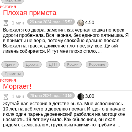
Короткие
ИСТОРИЯ
Плохая примета
26 мая 2024 года, 15:52
4.50
1 мин
Выехал я со двора, заметил, как черная кошка поперек
дороги пробежала. Вся черная, без единого пятнышка. Я
в приметы не верю, потому спокойно дальше поехал.
Выехал на трассу, движение плотное, жуткое. Дикий
ливень собирается. И тут мне плохо стало. ...
Крипи
Дорога
ДТП
Кошки
Короткие
Приметы
ИСТОРИЯ
Моргает!
26 мая 2024 года, 13:58
3.00
1 мин
Жутчайшая история в детстве была. Мне исполнилось
10 лет, на всё лето в деревню поехал. И где-то в начале
июля один парень деревенский разбился на мотоцикле
насмерть. 19 лет ему было. Как объяснили, он ехал
рядом с самосвалом, груженым какими-то трубами ...