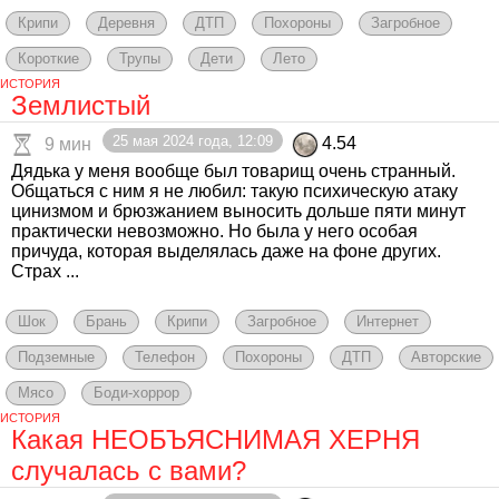
Крипи
Деревня
ДТП
Похороны
Загробное
Короткие
Трупы
Дети
Лето
ИСТОРИЯ
Землистый
25 мая 2024 года, 12:09
4.54
9 мин
Дядька у меня вообще был товарищ очень странный.
Общаться с ним я не любил: такую психическую атаку
цинизмом и брюзжанием выносить дольше пяти минут
практически невозможно. Но была у него особая
причуда, которая выделялась даже на фоне других.
Страх ...
Шок
Брань
Крипи
Загробное
Интернет
Подземные
Телефон
Похороны
ДТП
Авторские
Мясо
Боди-хоррор
ИСТОРИЯ
Какая НЕОБЪЯСНИМАЯ ХЕРНЯ
случалась с вами?