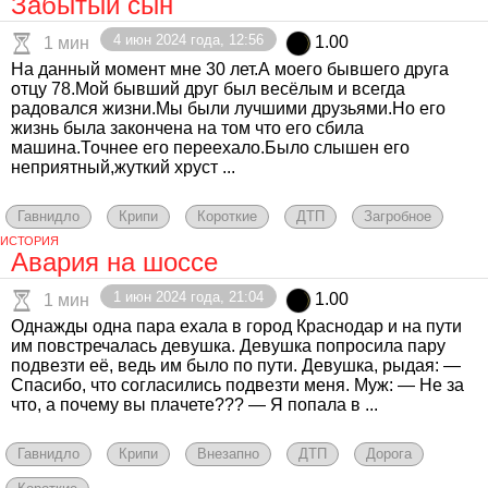
Забытый сын
4 июн 2024 года, 12:56
1.00
1 мин
На данный момент мне 30 лет.А моего бывшего друга
отцу 78.Мой бывший друг был весёлым и всегда
радовался жизни.Мы были лучшими друзьями.Но его
жизнь была закончена на том что его сбила
машина.Точнее его переехало.Было слышен его
неприятный,жуткий хруст ...
Гавнидло
Крипи
Короткие
ДТП
Загробное
ИСТОРИЯ
Авария на шоссе
1 июн 2024 года, 21:04
1.00
1 мин
Однажды одна пара ехала в город Краснодар и на пути
им повстречалась девушка. Девушка попросила пару
подвезти её, ведь им было по пути. Девушка, рыдая: —
Спасибо, что согласились подвезти меня. Муж: — Не за
что, а почему вы плачете??? — Я попала в ...
Гавнидло
Крипи
Внезапно
ДТП
Дорога