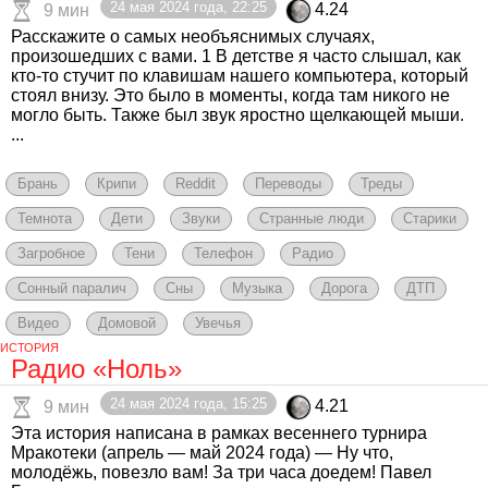
24 мая 2024 года, 22:25
4.24
9 мин
Расскажите о самых необъяснимых случаях,
произошедших с вами. 1 В детстве я часто слышал, как
кто-то стучит по клавишам нашего компьютера, который
стоял внизу. Это было в моменты, когда там никого не
могло быть. Также был звук яростно щелкающей мыши.
...
Брань
Крипи
Reddit
Переводы
Треды
Темнота
Дети
Звуки
Странные люди
Старики
Загробное
Тени
Телефон
Радио
Сонный паралич
Сны
Музыка
Дорога
ДТП
Видео
Домовой
Увечья
ИСТОРИЯ
Радио «Ноль»
24 мая 2024 года, 15:25
4.21
9 мин
Эта история написана в рамках весеннего турнира
Мракотеки (апрель — май 2024 года) — Ну что,
молодёжь, повезло вам! За три часа доедем! Павел