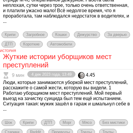
неплохая, сутки через трое, только очень ответственная,
и платили ужасно мало! Всё недолгое время, что я
проработала, там наблюдался недостаток в водителях, и
...
Крипи
Загробное
Кошки
Дежурство
За дверью
ДТП
Короткие
Автомобили
ИСТОРИЯ
Жуткие истории уборщиков мест
преступлений
4 дек 2023 года, 13:49
4.45
9 мин
Люди, которые занимаются уборкой мест преступлений,
расскажите о самой жести, которую вы видели. 1
Работаю уборщиком мест преступлений. Мой первый
выезд на зачистку суицида был тем ещё испытанием.
Ситуация такая: мужик зашёл в гараж и шмальнул себе в
...
Шок
Крипи
ДТП
Морг
Мясо
Без мистики
Старики
Reddit
Переводы
Треды
Трупы