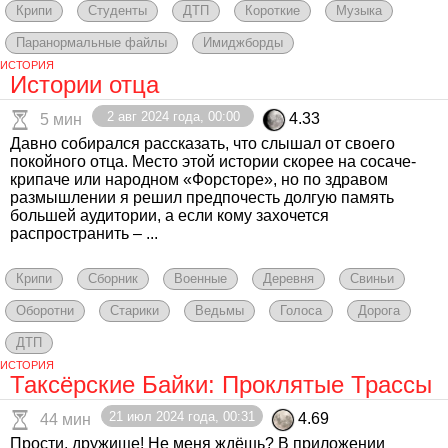
Крипи
Студенты
ДТП
Короткие
Музыка
Паранормальные файлы
Имиджборды
ИСТОРИЯ
Истории отца
2 авг 2024 года, 00:00
4.33
5 мин
Давно собирался рассказать, что слышал от своего
покойного отца. Место этой истории скорее на сосаче-
крипаче или народном «Форсторе», но по здравом
размышлении я решил предпочесть долгую память
большей аудитории, а если кому захочется
распространить – ...
Крипи
Сборник
Военные
Деревня
Свиньи
Оборотни
Старики
Ведьмы
Голоса
Дорога
ДТП
ИСТОРИЯ
Таксёрские Байки: Проклятые Трассы
21 июл 2024 года, 00:31
4.69
44 мин
Прости, дружище! Не меня ждёшь? В приложении