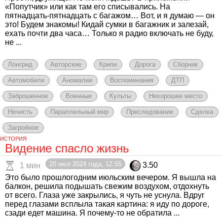
«Попутчик» или как там его списывались. На
пятнадцать-пятнадцать с багажом… Вот, и я думаю — он
это! Будем знакомы! Кидай сумки в багажник и залезай,
ехать почти два часа… Только я радио включать не буду,
не ...
Лонгрид
Авторские
Крипи
Дорога
Сборник
Автомобили
Аномалии
Воспоминания
ДТП
Заброшенное
Военные
Культы
Нехорошее место
Нечисть
Параллельный мир
Преследование
Сделка
Загробное
ИСТОРИЯ
Видение спасло жизнь
20 июл 2024 года, 12:55
3.50
1 мин
Это было прошлогодним июльским вечером. Я вышла на
балкон, решила подышать свежим воздухом, отдохнуть
от всего. Глаза уже закрылись, я чуть не уснула. Вдруг
перед глазами всплыла такая картина: я иду по дороге,
сзади едет машина. Я почему-то не обратила ...