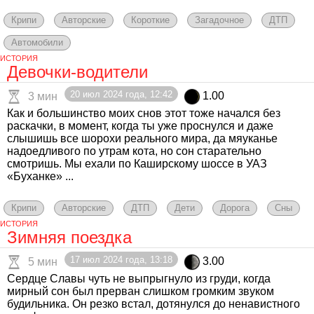
Крипи
Авторские
Короткие
Загадочное
ДТП
Автомобили
ИСТОРИЯ
Девочки-водители
20 июл 2024 года, 12:42
1.00
3 мин
Как и большинство моих снов этот тоже начался без
раскачки, в момент, когда ты уже проснулся и даже
слышишь все шорохи реального мира, да мяуканье
надоедливого по утрам кота, но сон старательно
смотришь. Мы ехали по Каширскому шоссе в УАЗ
«Буханке» ...
Крипи
Авторские
ДТП
Дети
Дорога
Сны
ИСТОРИЯ
Зимняя поездка
17 июл 2024 года, 13:18
3.00
5 мин
Сердце Славы чуть не выпрыгнуло из груди, когда
мирный сон был прерван слишком громким звуком
будильника. Он резко встал, дотянулся до ненавистного