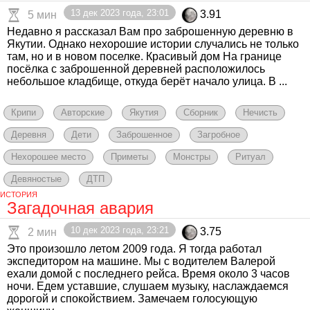
13 дек 2023 года, 23:01
3.91
5 мин
Недавно я рассказал Вам про заброшенную деревню в
Якутии. Однако нехорошие истории случались не только
там, но и в новом поселке. Красивый дом На границе
посёлка с заброшенной деревней расположилось
небольшое кладбище, откуда берёт начало улица. В ...
Крипи
Авторские
Якутия
Сборник
Нечисть
Деревня
Дети
Заброшенное
Загробное
Нехорошее место
Приметы
Монстры
Ритуал
Девяностые
ДТП
ИСТОРИЯ
Загадочная авария
10 дек 2023 года, 23:21
3.75
2 мин
Это произошло летом 2009 года. Я тогда работал
экспедитором на машине. Мы с водителем Валерой
ехали домой с последнего рейса. Время около 3 часов
ночи. Едем уставшие, слушаем музыку, наслаждаемся
дорогой и спокойствием. Замечаем голосующую