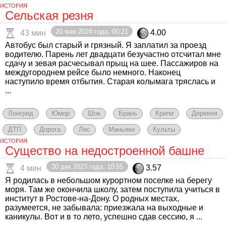
ИСТОРИЯ
Сельская резня
20 мая 2024 года, 00:21
4.00
43 мин
Автобус был старый и грязный. Я заплатил за проезд
водителю. Парень лет двадцати безучастно отсчитал мне
сдачу и зевая расчесывал прыщ на шее. Пассажиров на
междугороднем рейсе было немного. Наконец
наступило время отбытия. Старая колымага тряслась и
...
Лонгрид
Юмор
Шок
Брань
Крипи
Деревня
ДТП
Дорога
Лес
Маньяки
Культы
ИСТОРИЯ
Существо на недостроенной башне
30 дек 2023 года, 10:55
3.57
4 мин
Я родилась в небольшом курортном поселке на берегу
моря. Там же окончила школу, затем поступила учиться в
институт в Ростове-на-Дону. О родных местах,
разумеется, не забывала: приезжала на выходные и
каникулы. Вот и в то лето, успешно сдав сессию, я ...