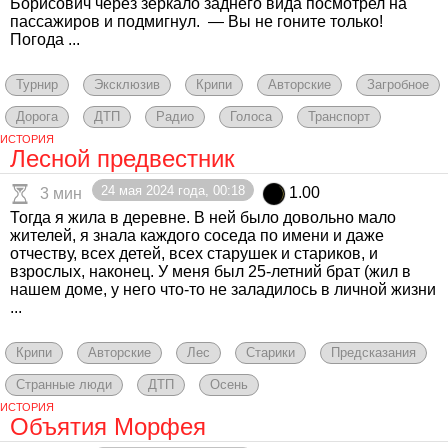
Борисович через зеркало заднего вида посмотрел на
пассажиров и подмигнул. — Вы не гоните только!
Погода ...
Турнир
Эксклюзив
Крипи
Авторские
Загробное
Дорога
ДТП
Радио
Голоса
Транспорт
ИСТОРИЯ
Лесной предвестник
24 мая 2024 года, 00:18
1.00
3 мин
Тогда я жила в деревне. В ней было довольно мало
жителей, я знала каждого соседа по имени и даже
отчеству, всех детей, всех старушек и стариков, и
взрослых, наконец. У меня был 25-летний брат (жил в
нашем доме, у него что-то не заладилось в личной жизни
...
Крипи
Авторские
Лес
Старики
Предсказания
Странные люди
ДТП
Осень
ИСТОРИЯ
Объятия Морфея