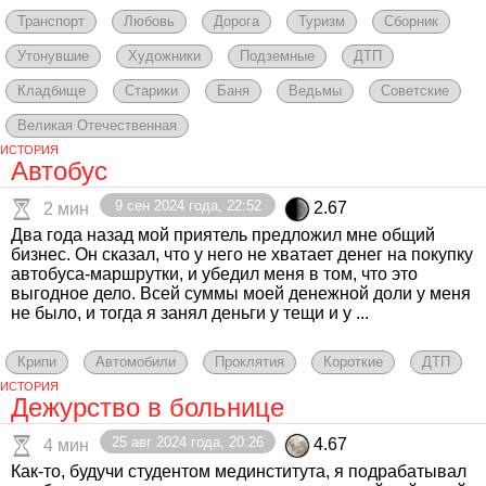
Транспорт
Любовь
Дорога
Туризм
Сборник
Утонувшие
Художники
Подземные
ДТП
Кладбище
Старики
Баня
Ведьмы
Советские
Великая Отечественная
ИСТОРИЯ
Автобус
9 сен 2024 года, 22:52
2.67
2 мин
Два года назад мой приятель предложил мне общий
бизнес. Он сказал, что у него не хватает денег на покупку
автобуса-маршрутки, и убедил меня в том, что это
выгодное дело. Всей суммы моей денежной доли у меня
не было, и тогда я занял деньги у тещи и у ...
Крипи
Автомобили
Проклятия
Короткие
ДТП
ИСТОРИЯ
Дежурство в больнице
25 авг 2024 года, 20:26
4.67
4 мин
Как-то, будучи студентом мединститута, я подрабатывал