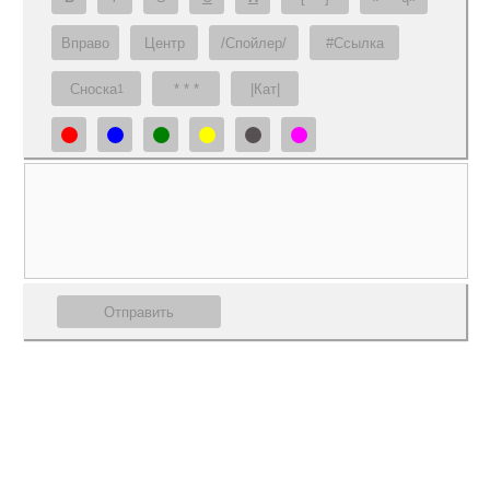
Вправо
Центр
/Спойлер/
#Ссылка
Сноска
* * *
|Кат|
1