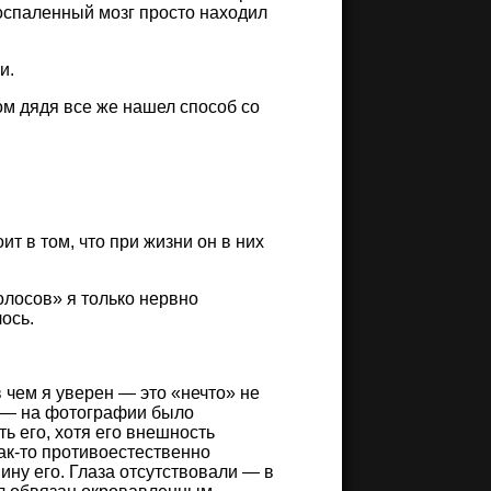
оспаленный мозг просто находил
и.
ом дядя все же нашел способ со
т в том, что при жизни он в них
олосов» я только нервно
лось.
в чем я уверен — это «нечто» не
о — на фотографии было
ть его, хотя его внешность
к-то противоестественно
ину его. Глаза отсутствовали — в