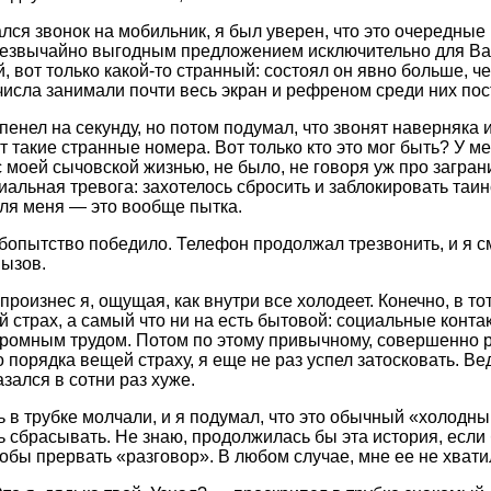
ался звонок на мобильник, я был уверен, что это очередные
резвычайно выгодным предложением исключительно для Ва
, вот только какой-то странный: состоял он явно больше, ч
числа занимали почти весь экран и рефреном среди них пос
енел на секунду, но потом подумал, что звонят наверняка и
 такие странные номера. Вот только кто это мог быть? У ме
с моей сычовской жизнью, не было, не говоря уж про загра
иальная тревога: захотелось сбросить и заблокировать таин
ля меня — это вообще пытка.
бопытство победило. Телефон продолжал трезвонить, и я с
ызов.
роизнес я, ощущая, как внутри все холодеет. Конечно, в то
й страх, а самый что ни на есть бытовой: социальные конта
громным трудом. Потом по этому привычному, совершенно 
 порядка вещей страху, я еще не раз успел затосковать. Ве
зался в сотни раз хуже.
ь в трубке молчали, и я подумал, что это обычный «холодны
 сбрасывать. Не знаю, продолжилась бы эта история, если
тобы прервать «разговор». В любом случае, мне ее не хвати