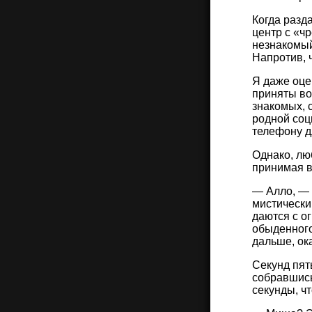
Когда разд
центр с «ч
незнакомый
Напротив, 
Я даже оцеп
приняты вот
знакомых, 
родной соц
телефону д
Однако, лю
принимая в
— Алло, — п
мистически
даются с о
обыденного
дальше, ока
Секунд пят
собравшись
секунды, ч