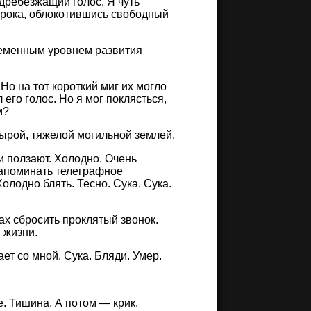
дребезжащий голос. Я чуть
морока, облокотившись свободный
временным уровнем развития
Но на тот короткий миг их могло
 его голос. Но я мог поклясться,
м?
сырой, тяжелой могильной землей.
 и ползают. Холодно. Очень
напоминать телеграфное
олодно блять. Тесно. Сука. Сука.
ах сбросить проклятый звонок.
 жизни.
ает со мной. Сука. Бляди. Умер.
е. Тишина. А потом — крик.