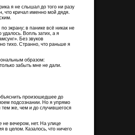
рика я не слышал до того ни разу
н, что кричал именно мой дядя.
ским.
по экрану; в панике всё никак не
 удалось. Вопль затих, а я
амсунг». Без звуков
о тихо. Странно, что раньше я
циональным образом:
только забыть мне не дали.
и объяснить произошедшее до
моем подсознании. Но я упрямо
 тем же, чем и до случившегося
 не вечером, нет. На улице
я в целом. Казалось, что ничего