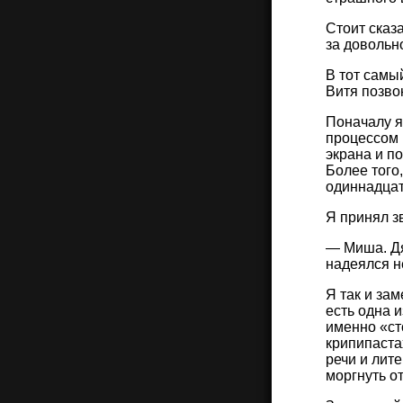
Стоит сказа
за довольн
В тот самы
Витя позво
Поначалу я
процессом 
экрана и п
Более того
одиннадцат
Я принял зв
— Миша. Дя
надеялся н
Я так и за
есть одна 
именно «ст
крипипаста
речи и лит
моргнуть о