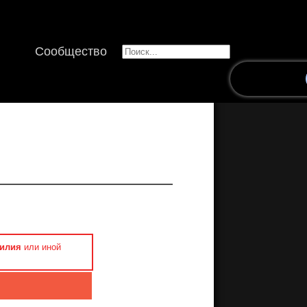
Сообщество
силия
или иной