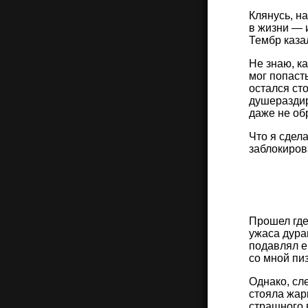
Клянусь, на
в жизни — и
Тембр каза
Не знаю, ка
мог попасть
остался ст
душераздир
даже не об
Что я сдел
заблокиров
Прошел где
ужаса дура
подавлял е
со мной пи
Однако, сл
стояла жарк
страшного 