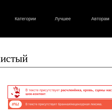
Категории
Лучшее
Авторам
листый
В тексте присутствует
расчленёнка, кровь, сцены на
шок-контент
.
#%!
В тексте присутствует бранная/нецензурная лексика.