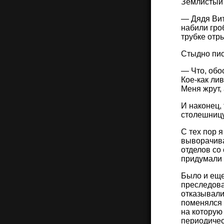
Землистый 
— Дядя Вит
набили гро
трубке отр
Стыдно писа
— Что, обос
Кое-как лив
Меня жрут,
И наконец,
столешницу
С тех пор я
выворачива
отделов со
придумали 
Было и еще 
преследова
отказывали
поменялся 
на которую
периодичес