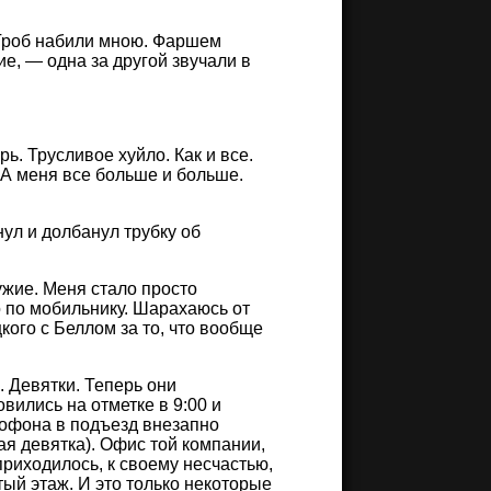
 Гроб набили мною. Фаршем
е, — одна за другой звучали в
ь. Трусливое хуйло. Как и все.
. А меня все больше и больше.
нул и долбанул трубку об
чужие. Меня стало просто
о по мобильнику. Шарахаюсь от
ого с Беллом за то, что вообще
. Девятки. Теперь они
ились на отметке в 9:00 и
омофона в подъезд внезапно
ая девятка). Офис той компании,
приходилось, к своему несчастью,
ый этаж. И это только некоторые