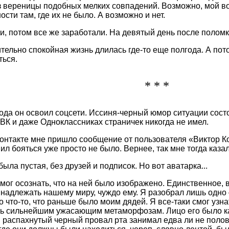
 вереницы подобных мелких совпадений. Возможно, мой в
сти там, где их не было. А возможно и нет.
ти, потом все же заработали. На девятый день после поломк
тельно спокойная жизнь длилась где-то еще полгода. А пот
ться.
* * *
года он освоил соцсети. Иссиня-черный юмор ситуации состои
в ВК и даже Одноклассниках страничек никогда не имел.
контакте мне пришло сообщение от пользователя «Виктор К
ил бояться уже просто не было. Вернее, так мне тогда каза
ыла пустая, без друзей и подписок. Но вот аватарка...
смог осознать, что на ней было изображено. Единственное, 
надлежать нашему миру, чуждо ему. Я разобрал лишь одн
 что-то, что раньше было моим дядей. Я все-таки смог узна
ь сильнейшим ужасающим метаморфозам. Лицо его было ка
и распахнутый черный провал рта занимал едва ли не полов