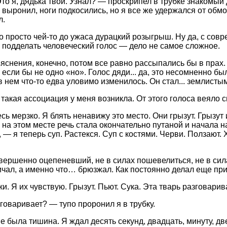
о я, дядька твой. Узнал? — проскрипел в трубке знакомый 
 выронил, ноги подкосились, но я все же удержался от об
л.
то просто чей-то до ужаса дурацкий розыгрыш. Ну да, с со
 подделать человеческий голос — дело не самое сложное.
яснения, конечно, потом все равно рассыпались бы в прах. 
 если бы не одно «но». Голос дяди... да, это несомненно был
в нем что-то едва уловимо изменилось. Он стал... землисты
 такая ассоциация у меня возникла. От этого голоса веяло 
сь мерзко. Я блять ненавижу это место. Они грызут. Грызут
 на этом месте речь стала окончательно путаной и начала 
— я теперь суп. Растекся. Суп с костями. Черви. Ползают. Х
овершенно оцепеневший, не в силах пошевелиться, не в сил
ичал, а именно что… брюзжал. Как постоянно делал еще при
. Я их чувствую. Грызут. Пьют. Сука. Эта тварь разговарив
зговаривает? — тупо проронил я в трубку.
е была тишина. Я ждал десять секунд, двадцать, минуту, дв