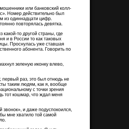
 мошенники или банковский колл-
с». Номер действительно был
ем из одиннадцати цифр.
тоянно повторялась девятка.
з какой-то другой страны, где
ня и в России то как таковых
ницы. Проснулась уже ставшая
ственного абонента. Говорить по
махнул зеленую иконку влево,
т, первый раз, это был отнюдь не
кты таким людям, как я, вообще
рациональному с точки зрения
дь тот кошмар, что ждал меня
й звонок», и даже подуспокоился,
 бы мне хватило той самой
ло.