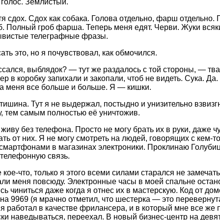
голос. Землистый.
я сдох. Сдох как собака. Голова отдельно, фарш отдельно.
б. Полный гроб фарша. Теперь меня едят. Черви. Жуки всяки
ывистые телеграфные фразы.
ть это, но я почувствовал, как обмочился.
сался, выблядок? — тут же раздалось с той стороны, — твар
ер в коробку запихали и закопали, чтоб не видеть. Сука. Да
 а меня все больше и больше. Я — кишки.
 тишина. Тут я не выдержал, постыдно и унизительно взвизг
, тем самым полностью её уничтожив.
 живу без телефона. Просто не могу брать их в руки, даже 
ть от них. Я не могу смотреть на людей, говорящих с кем-т
 смартфонами в магазинах электроники. Проклинаю Голубицк
телефонную связь.
кое-что, только я этого всеми силами старался не замечать
ли меня повсюду. Электронные часы в моей спальне останов
сь чиниться даже когда я отнес их в мастерскую. Код от д
на 9969 (я мрачно отметил, что шестерка — это перевернут
 я работал в качестве фрилансера, и в который мне все же 
ки наведываться, переехал. В новый бизнес-центр на девят