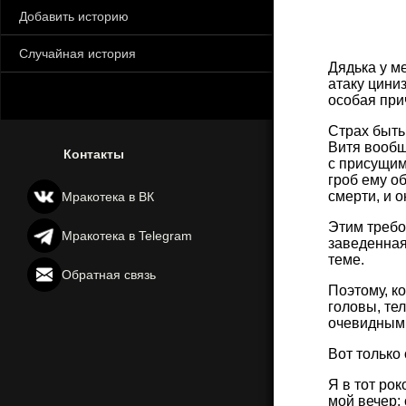
Добавить историю
Случайная история
Дядька у м
атаку цини
особая при
Страх быть
Витя вообщ
Контакты
с присущим
гроб ему о
смерти, и 
Мракотека в ВК
Этим требо
Мракотека в Telegram
заведенная
теме.
Обратная связь
Поэтому, к
головы, те
очевидным,
Вот только
Я в тот ро
мой вечер: