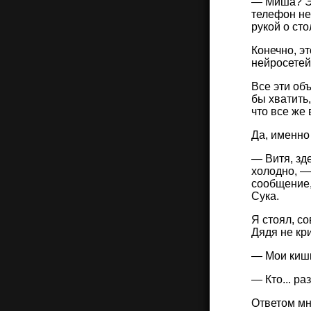
— Миша? Эт
телефон не
рукой о сто
Конечно, э
нейросетей
Все эти объ
бы хватить,
что все же 
Да, именно
— Витя, зде
холодно, —
сообщение, 
Сука.
Я стоял, с
Дядя не кр
— Мои кишки
— Кто... ра
Ответом мн