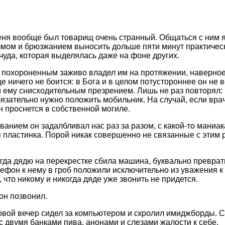
еня вообще был товарищ очень странный. Общаться с ним я
змом и брюзжанием выносить дольше пяти минут практическ
чуда, которая выделялась даже на фоне других.
 похороненным заживо владел им на протяжении, наверное, 
е ничего не боится: в Бога и в целом потустороннее он не 
 ему снисходительным презрением. Лишь не раз повторял: ко
бязательно нужно положить мобильник. На случай, если вра
он проснется в собственной могиле.
ванием он задалбливал нас раз за разом, с какой-то маниа
 пластинка. Порой никак совершенно не связанные с этим 
огда дядю на перекрестке сбила машина, буквально превра
лефон к нему в гроб положили исключительно из уважения к
 что никому и никогда дяде уже звонить не придется.
 он позвонил.
ковой вечер сидел за компьютером и скролил имиджборды. 
 с двумя банками пива, анонами и слезами жалости к себе.