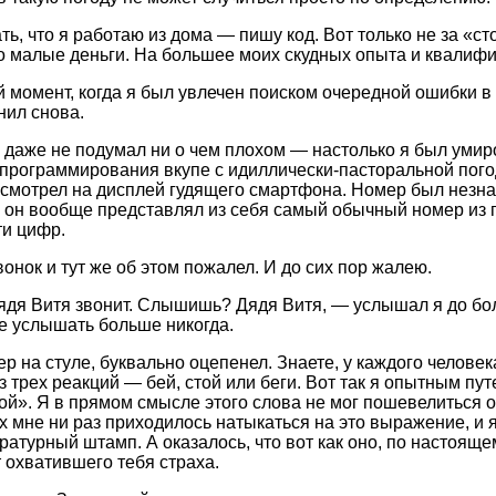
ть, что я работаю из дома — пишу код. Вот только не за «сто
о малые деньги. На большее моих скудных опыта и квалифик
й момент, когда я был увлечен поиском очередной ошибки в
нил снова.
 даже не подумал ни о чем плохом — настолько я был уми
программирования вкупе с идиллически-пасторальной погод
осмотрел на дисплей гудящего смартфона. Номер был незна
, он вообще представлял из себя самый обычный номер из
и цифр.
онок и тут же об этом пожалел. И до сих пор жалею.
дя Витя звонит. Слышишь? Дядя Витя, — услышал я до бол
е услышать больше никогда.
мер на стуле, буквально оцепенел. Знаете, у каждого челов
из трех реакций — бей, стой или беги. Вот так я опытным пу
ой». Я в прямом смысле этого слова не мог пошевелиться о
х мне ни раз приходилось натыкаться на это выражение, и я
ературный штамп. А оказалось, что вот как оно, по настоящ
т охватившего тебя страха.