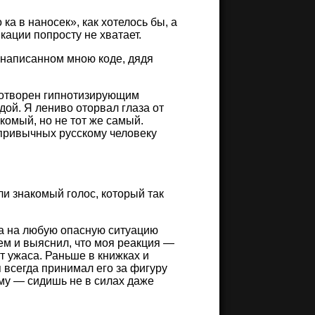
 ка в наносек», как хотелось бы, а
ации попросту не хватает.
 написанном мною коде, дядя
ротворен гипнотизирующим
ой. Я лениво оторвал глаза от
комый, но не тот же самый.
 привычных русскому человеку
и знакомый голос, который так
ека на любую опасную ситуацию
тем и выяснил, что моя реакция —
т ужаса. Раньше в книжках и
 всегда принимал его за фигуру
ему — сидишь не в силах даже