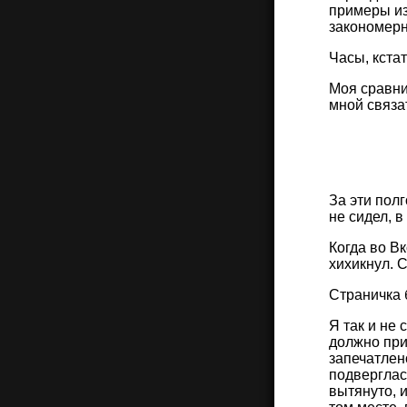
примеры из
закономерно
Часы, кста
Моя сравни
мной связа
За эти пол
не сидел, 
Когда во В
хихикнул. С
Страничка б
Я так и не 
должно при
запечатлено
подверглас
вытянуто, 