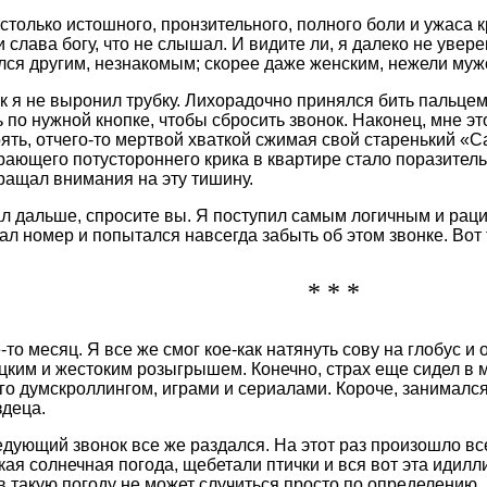
столько истошного, пронзительного, полного боли и ужаса к
 слава богу, что не слышал. И видите ли, я далеко не увере
лся другим, незнакомым; скорее даже женским, нежели муж
к я не выронил трубку. Лихорадочно принялся бить пальцем 
 по нужной кнопке, чтобы сбросить звонок. Наконец, мне это
оять, отчего-то мертвой хваткой сжимая свой старенький «С
ающего потустороннего крика в квартире стало поразительн
ращал внимания на эту тишину.
ал дальше, спросите вы. Я поступил самым логичным и ра
ал номер и попытался навсегда забыть об этом звонке. Вот 
* * *
-то месяц. Я все же смог кое-как натянуть сову на глобус 
цким и жестоким розыгрышем. Конечно, страх еще сидел в 
го думскроллингом, играми и сериалами. Короче, занимался
здеца.
едующий звонок все же раздался. На этот раз произошло все
ая солнечная погода, щебетали птички и вся вот эта идилли
в такую погоду не может случиться просто по определению.