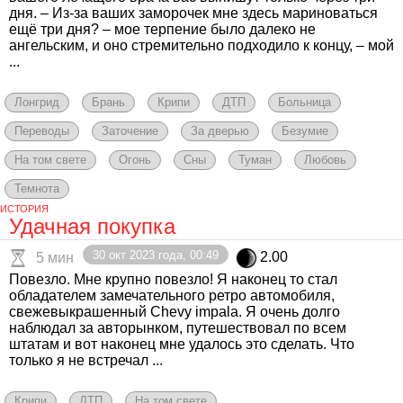
дня. – Из-за ваших заморочек мне здесь мариноваться
ещё три дня? – мое терпение было далеко не
ангельским, и оно стремительно подходило к концу, – мой
...
Лонгрид
Брань
Крипи
ДТП
Больница
Переводы
Заточение
За дверью
Безумие
На том свете
Огонь
Сны
Туман
Любовь
Темнота
ИСТОРИЯ
Удачная покупка
30 окт 2023 года, 00:49
2.00
5 мин
Повезло. Мне крупно повезло! Я наконец то стал
обладателем замечательного ретро автомобиля,
свежевыкрашенный Chevy impala. Я очень долго
наблюдал за авторынком, путешествовал по всем
штатам и вот наконец мне удалось это сделать. Что
только я не встречал ...
Крипи
ДТП
На том свете