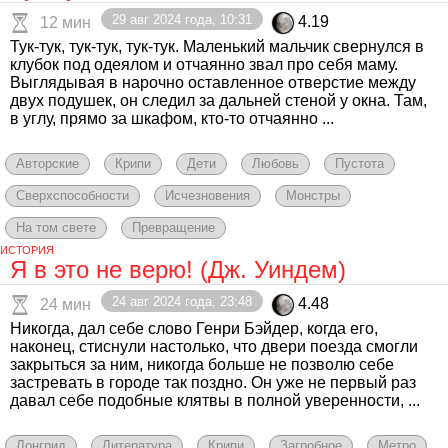
29 авг 2024 года, 10:31
4.19
12 мин
Тук-тук, тук-тук, тук-тук. Маленький мальчик свернулся в
клубок под одеялом и отчаянно звал про себя маму.
Выглядывая в нарочно оставленное отверстие между
двух подушек, он следил за дальней стеной у окна. Там,
в углу, прямо за шкафом, кто-то отчаянно ...
Авторские
Крипи
Дети
Любовь
Пустота
Сверхспособности
Исчезновения
Монстры
На том свете
Превращение
ИСТОРИЯ
Я в это не верю! (Дж. Уиндем)
24 авг 2024 года, 23:48
4.48
24 мин
Никогда, дал себе слово Генри Бэйдер, когда его,
наконец, стиснули настолько, что двери поезда смогли
закрыться за ним, никогда больше не позволю себе
застревать в городе так поздно. Он уже не первый раз
давал себе подобные клятвы в полной уверенности, ...
Лонгрид
Литература
Крипи
Загробное
Метро