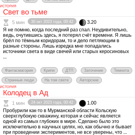
ИСТОРИЯ
Свет во тьме
30 окт 2023 года, 00:42
3.20
5 мин
Я не помню, когда последний раз спал. Неудивительно,
ведь, очутившись здесь, я потерял счёт времени. Я лишь
брёл по тёмным коридорам, то и дело петляющим в
разные стороны. Лишь изредка мне попадались
источники света в виде свечей или старых керосиновых
...
Фантасмагория
Крипи
ДТП
Заточение
Темнота
Странные люди
На том свете
Авторские
ИСТОРИЯ
Колодец в Ад
24 окт 2023 года, 00:42
1.00
1 мин
Пробурили как-то в Мурманской области Кольскую
сверхглубокую скважину, которая и сейчас является
одной из самых глубоких в мире. Сделано было это
исключительно в научных целях, но, как обычно и бывает
при проведении экспериментов, не все уверены, что ...