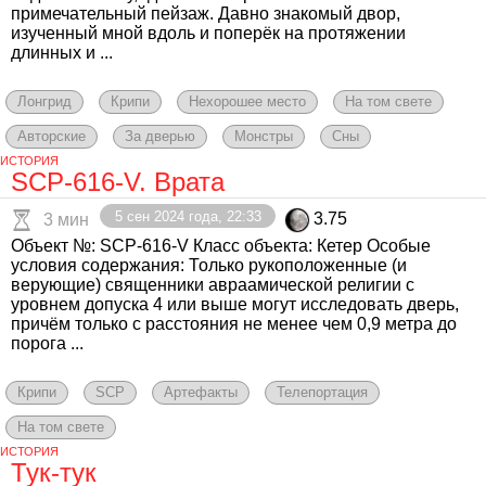
примечательный пейзаж. Давно знакомый двор,
изученный мной вдоль и поперёк на протяжении
длинных и ...
Лонгрид
Крипи
Нехорошее место
На том свете
Авторские
За дверью
Монстры
Сны
ИСТОРИЯ
SCP-616-V. Врата
5 сен 2024 года, 22:33
3.75
3 мин
Объект №: SCP-616-V Класс объекта: Кетер Особые
условия содержания: Только рукоположенные (и
верующие) священники авраамической религии с
уровнем допуска 4 или выше могут исследовать дверь,
причём только с расстояния не менее чем 0,9 метра до
порога ...
Крипи
SCP
Артефакты
Телепортация
На том свете
ИСТОРИЯ
Тук-тук