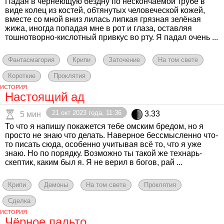
Падая в чернеющую бездну по нескончаемой трубе в
виде колец из костей, обтянутых человеческой кожей,
вместе со мной вниз лилась липкая грязная зелёная
жижа, иногда попадая мне в рот и глаза, оставляя
тошнотворно-кислотный привкус во рту. Я падал очень ...
Фантасмагория
Крипи
Заточение
На том свете
Короткие
Проклятия
ИСТОРИЯ
Настоящий ад
21 окт 2023 года, 11:36
3.33
5 мин
То что я напишу покажется тебе омским бредом, но я
просто не знаю что делать. Наверное бессмысленно что-
то писать сюда, особенно учитывая всё то, что я уже
знаю. Но по порядку. Возможно ты такой же технарь-
скептик, каким был я. Я не верил в богов, рай ...
Крипи
Демоны
На том свете
Проклятия
Сделка
ИСТОРИЯ
Чёрное пальто