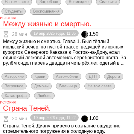
На том свете
Загробное
Возмездие
Силовики
Студенты
Воспоминания
ИСТОРИЯ
Между жизнью и смертью.
19 апр 2026 года, 11:36
1.50
28 мин
Между жизнью и смертью. Глава 1. Был тёплый
июльский вечер, по пустой трассе, ведущей из южных
курортов Северного Кавказа в Ростов-на-Дону, ехал
одинокий легковой автомобиль серебристого цвета. За
рулём сидел парень двадцати четырёх лет, одетый в ...
Авторские
Крипи
Автомобили
ДТП
Дорога
Загробное
Демоны
Больница
На том свете
Катастрофа
Любовь
ИСТОРИЯ
Страна Теней.
19 апр 2026 года, 11:22
1.00
20 мин
Страна Теней. Диану привело в сознание ощущение
стремительного погружения в холодную воду.