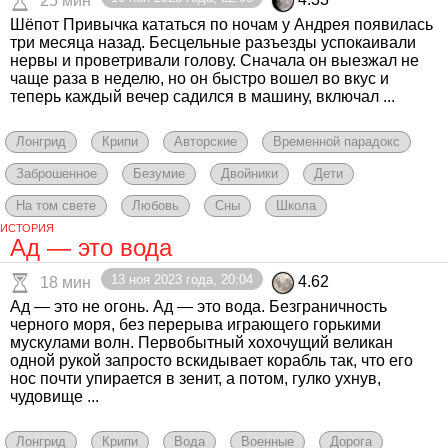
25 мин
Шёпот Привычка кататься по ночам у Андрея появилась
три месяца назад. Бесцельные разъезды успокаивали
нервы и проветривали голову. Сначала он выезжал не
чаще раза в неделю, но он быстро вошел во вкус и
теперь каждый вечер садился в машину, включал ...
Лонгрид
Крипи
Авторские
Временной парадокс
Заброшенное
Безумие
Двойники
Дети
На том свете
Любовь
Сны
Школа
ИСТОРИЯ
Ад — это вода
13 ноя 2023 года, 20:04
4.62
18 мин
Ад — это не огонь. Ад — это вода. Безграничность
черного моря, без перерыва играющего горькими
мускулами волн. Первобытный хохочущий великан
одной рукой запросто вскидывает корабль так, что его
нос почти упирается в зенит, а потом, гулко ухнув,
чудовище ...
Лонгрид
Крипи
Вода
Военные
Дорога