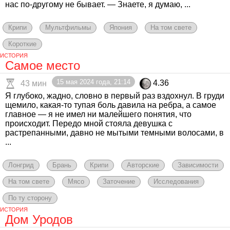
нас по-другому не бывает. — Знаете, я думаю, ...
Крипи
Мультфильмы
Япония
На том свете
Короткие
ИСТОРИЯ
Самое место
15 мая 2024 года, 21:14
4.36
43 мин
Я глубоко, жадно, словно в первый раз вздохнул. В груди
щемило, какая-то тупая боль давила на ребра, а самое
главное — я не имел ни малейшего понятия, что
происходит. Передо мной стояла девушка с
растрепанными, давно не мытыми темными волосами, в
...
Лонгрид
Брань
Крипи
Авторские
Зависимости
На том свете
Мясо
Заточение
Исследования
По ту сторону
ИСТОРИЯ
Дом Уродов