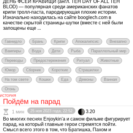
ДЕНЬ ФСЕЙ КРАВИЩИ (англ. TEH DAY OF ALL TEH
BLOD) — популярная среди американских фанатов
крипи тролл-паста, пародирующая плохие истории.
Изначально находилась на сайте booglech.com в
качестве скрытой страницы-шутки (вместе с ней были
запощены еще ...
Гавнидло
Брань
Крипи
Апокалипсис
Внезапно
Вампиры
Вода
Дети
Рыба
Параллельный мир
Переводы
Предостережения
Ритуал
Животные
Юмор
Сборник
Короткие
Страшилки
На том свете
Кошки
Еда
Демоны
Ванная
Огонь
ИСТОРИЯ
Пойдём на парад
25 ноя 2023 года, 22:52
3.20
1 мин
Во многих песнях Enjoykin'a и самом фильме фигурирует
парад, на который главные герои стремятся пойти.
Смысл всего этого в том, что Братишка, Пахом и