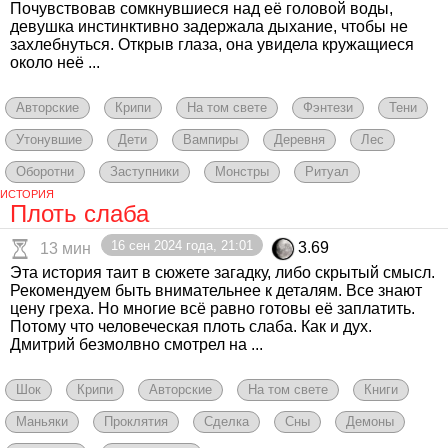
Почувствовав сомкнувшиеся над её головой воды,
девушка инстинктивно задержала дыхание, чтобы не
захлебнуться. Открыв глаза, она увидела кружащиеся
около неё ...
Авторские
Крипи
На том свете
Фэнтези
Тени
Утонувшие
Дети
Вампиры
Деревня
Лес
Оборотни
Заступники
Монстры
Ритуал
ИСТОРИЯ
Плоть слаба
16 сен 2024 года, 21:01
3.69
13 мин
Эта история таит в сюжете загадку, либо скрытый смысл.
Рекомендуем быть внимательнее к деталям. Все знают
цену греха. Но многие всё равно готовы её заплатить.
Потому что человеческая плоть слаба. Как и дух.
Дмитрий безмолвно смотрел на ...
Шок
Крипи
Авторские
На том свете
Книги
Маньяки
Проклятия
Сделка
Сны
Демоны