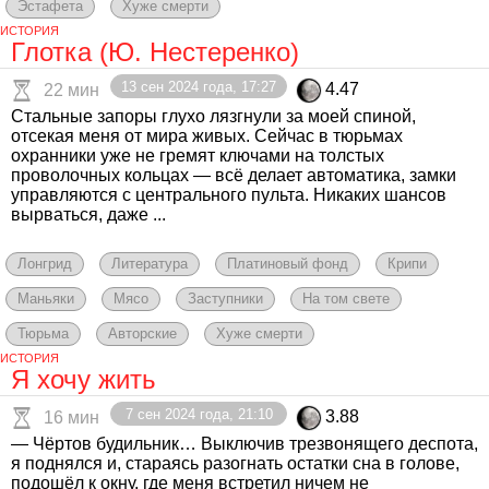
Эстафета
Хуже смерти
ИСТОРИЯ
Глотка (Ю. Нестеренко)
13 сен 2024 года, 17:27
4.47
22 мин
Стальные запоры глухо лязгнули за моей спиной,
отсекая меня от мира живых. Сейчас в тюрьмах
охранники уже не гремят ключами на толстых
проволочных кольцах — всё делает автоматика, замки
управляются с центрального пульта. Никаких шансов
вырваться, даже ...
Лонгрид
Литература
Платиновый фонд
Крипи
Маньяки
Мясо
Заступники
На том свете
Тюрьма
Авторские
Хуже смерти
ИСТОРИЯ
Я хочу жить
7 сен 2024 года, 21:10
3.88
16 мин
— Чёртов будильник… Выключив трезвонящего деспота,
я поднялся и, стараясь разогнать остатки сна в голове,
подошёл к окну, где меня встретил ничем не