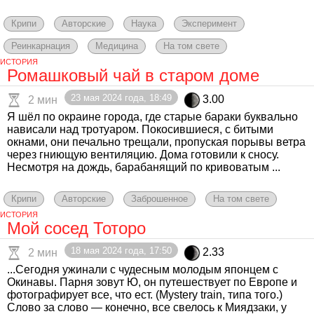
Крипи
Авторские
Наука
Эксперимент
Реинкарнация
Медицина
На том свете
ИСТОРИЯ
Ромашковый чай в старом доме
23 мая 2024 года, 18:49
3.00
2 мин
Я шёл по окраине города, где старые бараки буквально
нависали над тротуаром. Покосившиеся, с битыми
окнами, они печально трещали, пропуская порывы ветра
через гниющую вентиляцию. Дома готовили к сносу.
Несмотря на дождь, барабанящий по кривоватым ...
Крипи
Авторские
Заброшенное
На том свете
ИСТОРИЯ
Мой сосед Тоторо
18 мая 2024 года, 17:50
2.33
2 мин
...Сегодня ужинали с чудесным молодым японцем с
Окинавы. Парня зовут Ю, он путешествует по Европе и
фотографирует все, что ест. (Mystery train, типа того.)
Слово за слово — конечно, все свелось к Миядзаки, у