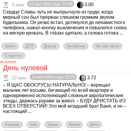
17 июл 2024 года, 13:18
3.00
5 мин
Сердце Славы чуть не выпрыгнуло из груди, когда
мирный сон был прерван слишком громким звуком
будильника. Он резко встал, дотянулся до ненавистного
телефона, нажал кнопку выключения и повалился снова
на мягкую кровать. В глазах щипало, а голова готова ...
Крипи
ДТП
Дорога
Авторские
На том свете
Студенты
ИСТОРИЯ
День нулевой
12 июл 2024 года, 22:03
3.72
32 мин
– Я ЩАС ОБОСРУСЬ! НАТУРАЛЬНО! – верещал
мальчик лет восьми, бегающий по всей квартире и
одновременно исполняющий сложные акробатические
этюды, держась руками за живот. – БУДУ ДРИСТАТЬ ИЗ
ВСЕХ ОТВЕРСТИЙ! Это мой младший брат Ваня, и он –
настоящий ...
Лонгрид
Шок
Брань
Крипи
Дети