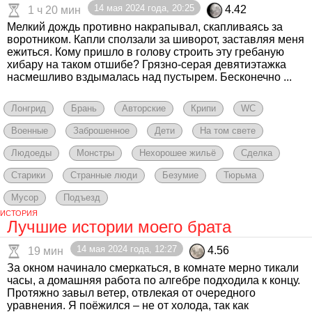
14 мая 2024 года, 20:25
4.42
1 ч 20 мин
Мелкий дождь противно накрапывал, скапливаясь за
воротником. Капли сползали за шиворот, заставляя меня
ежиться. Кому пришло в голову строить эту гребаную
хибару на таком отшибе? Грязно-серая девятиэтажка
насмешливо вздымалась над пустырем. Бесконечно ...
Лонгрид
Брань
Авторские
Крипи
WC
Военные
Заброшенное
Дети
На том свете
Людоеды
Монстры
Нехорошее жильё
Сделка
Старики
Странные люди
Безумие
Тюрьма
Мусор
Подъезд
ИСТОРИЯ
Лучшие истории моего брата
14 мая 2024 года, 12:27
4.56
19 мин
За окном начинало смеркаться, в комнате мерно тикали
часы, а домашняя работа по алгебре подходила к концу.
Протяжно завыл ветер, отвлекая от очередного
уравнения. Я поёжился – не от холода, так как