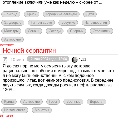
отопление включили уже как неделю – скорее от ...
Лонгрид
Крипи
Городские легенды
Дети
За дверью
На том свете
Безумие
Исчезновения
Монстры
Собаки
Соседи
Сборник
Страшилки
Авторские
ИСТОРИЯ
Ночной серпантин
12 мая 2024 года, 12:00
4.11
10 мин
Я до сих пор не могу осмыслить эту историю
рационально, но события в мире подсказывают мне, что
я не могу быть единственным, с кем подобное
произошло. Итак, вот немного предисловия. В середине
двухтысячных, когда доходы росли, а нефть рвалась за
130$ ...
Крипи
Авторские
Горы
Военные
Деревня
На том свете
Монстры
ИСТОРИЯ