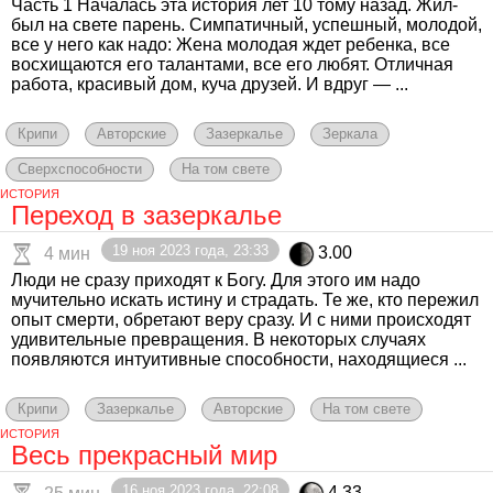
Часть 1 Началась эта история лет 10 тому назад. Жил-
был на свете парень. Симпатичный, успешный, молодой,
все у него как надо: Жена молодая ждет ребенка, все
восхищаются его талантами, все его любят. Отличная
работа, красивый дом, куча друзей. И вдруг — ...
Крипи
Авторские
Зазеркалье
Зеркала
Сверхспособности
На том свете
ИСТОРИЯ
Переход в зазеркалье
19 ноя 2023 года, 23:33
3.00
4 мин
Люди не сразу приходят к Богу. Для этого им надо
мучительно искать истину и страдать. Те же, кто пережил
опыт смерти, обретают веру сразу. И с ними происходят
удивительные превращения. В некоторых случаях
появляются интуитивные способности, находящиеся ...
Крипи
Зазеркалье
Авторские
На том свете
ИСТОРИЯ
Весь прекрасный мир
16 ноя 2023 года, 22:08
4.33