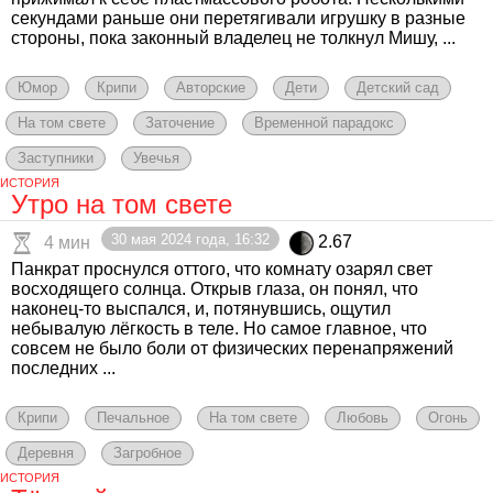
секундами раньше они перетягивали игрушку в разные
стороны, пока законный владелец не толкнул Мишу, ...
Юмор
Крипи
Авторские
Дети
Детский сад
На том свете
Заточение
Временной парадокс
Заступники
Увечья
ИСТОРИЯ
Утро на том свете
30 мая 2024 года, 16:32
2.67
4 мин
Панкрат проснулся оттого, что комнату озарял свет
восходящего солнца. Открыв глаза, он понял, что
наконец-то выспался, и, потянувшись, ощутил
небывалую лёгкость в теле. Но самое главное, что
совсем не было боли от физических перенапряжений
последних ...
Крипи
Печальное
На том свете
Любовь
Огонь
Деревня
Загробное
ИСТОРИЯ