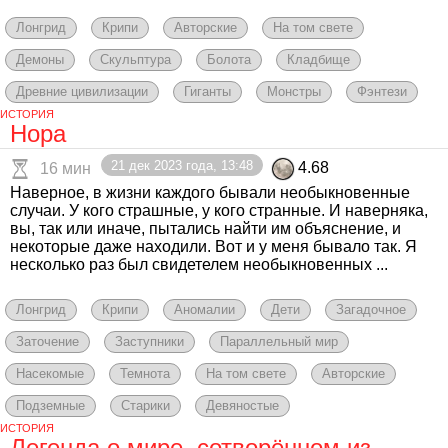
Лонгрид
Крипи
Авторские
На том свете
Демоны
Скульптура
Болота
Кладбище
Древние цивилизации
Гиганты
Монстры
Фэнтези
ИСТОРИЯ
Нора
21 дек 2023 года, 13:48
4.68
16 мин
Наверное, в жизни каждого бывали необыкновенные
случаи. У кого страшные, у кого странные. И наверняка,
вы, так или иначе, пытались найти им объяснение, и
некоторые даже находили. Вот и у меня бывало так. Я
несколько раз был свидетелем необыкновенных ...
Лонгрид
Крипи
Аномалии
Дети
Загадочное
Заточение
Заступники
Параллельный мир
Насекомые
Темнота
На том свете
Авторские
Подземные
Старики
Девяностые
ИСТОРИЯ
Легенда о мире, сотворённом из