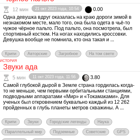
21 окт 2023 года, 10:54
0.00
12 мин
Одна девушка вдруг оказалась на краю дороги зимой в
незнакомом месте, мало того, она была одета в чьё-то
чужое чёрное пальто. Под пальто, она посмотрела, был
спортивный костюм. На ногах находились кроссовки.
Девушка вообще не помнила, кто она такая и ...
Крипи
Авторские
Загробное
На том свете
ИСТОРИЯ
Звуки ада
11 окт 2023 года, 11:56
3.80
5 мин
Самой глубокой дырой в Земле страна гордилась когда-
то не меньше, чем первыми орбитальными станциями,
подводными аппаратами «Мир» и «Токамаками». Для
ученых был откровением буквально каждый из 12 262
пройденных в глубь планеты метров скважины. А ...
Крипи
Звуки
Городские легенды
Наука
Параллельный мир
Подземные
Советские
GPS