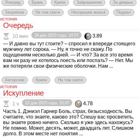
Лонгрид
Брань
Крипи
Заброшенное
За дверью
Загробное
На том свете
Нехорошее жильё
Подвал
ИСТОРИЯ
Очередь
24 дек 2023 года, 14:57
3.89
10 мин
— И давно вы тут стоите? – спросил я впереди стоящего
мужчину лет сорока. — Ну, я точно не скажу. По
ощущениям несколько дней. — И что? За все это время
вам ни разу не хотелось поесть или поспать? — Нет. Мы
же потеряли свои физические оболочки. Нам ...
Авторские
Крипи
На том свете
ИСТОРИЯ
Искупление
22 дек 2023 года, 15:07
4.78
1 ч
Часть 1. Дэниэл Гарнер Боль, страх, безысходность. Вы
считаете, что знаете, каково это? Спешу вас просветить,
вы знаете ровно ничего. Сколько я уже здесь нахожусь?
Не помню. Может, десять, может, двадцать лет. Слишком
долго. В этом месте нет понятия ...