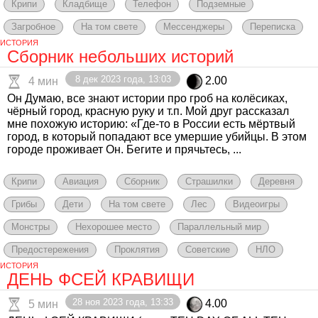
Крипи
Кладбище
Телефон
Подземные
Загробное
На том свете
Мессенджеры
Переписка
ИСТОРИЯ
Сборник небольших историй
8 дек 2023 года, 13:03
2.00
4 мин
Он Думаю, все знают истории про гроб на колёсиках,
чёрный город, красную руку и т.п. Мой друг рассказал
мне похожую историю: «Где-то в России есть мёртвый
город, в который попадают все умершие убийцы. В этом
городе проживает Он. Бегите и прячьтесь, ...
Крипи
Авиация
Сборник
Страшилки
Деревня
Грибы
Дети
На том свете
Лес
Видеоигры
Монстры
Нехорошее место
Параллельный мир
Предостережения
Проклятия
Советские
НЛО
ИСТОРИЯ
ДЕНЬ ФСЕЙ КРАВИЩИ
28 ноя 2023 года, 13:33
4.00
5 мин