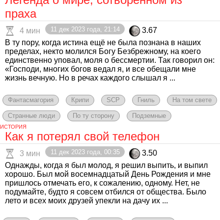
праха
11 дек 2023 года, 21:14
3.67
4 мин
В ту пору, когда истина ещё не была познана в наших
пределах, некто молился Богу Безбрежному, на коего
единственно уповал, моля о бессмертии. Так говорил он:
«Господи, многих богов ведал я, и все обещали мне
жизнь вечную. Но в речах каждого слышал я ...
Фантасмагория
Крипи
SCP
Гниль
На том свете
Странные люди
По ту сторону
Подземные
ИСТОРИЯ
Как я потерял свой телефон
11 дек 2023 года, 00:35
3.50
3 мин
Однажды, когда я был молод, я решил выпить, и выпил
хорошо. Был мой восемнадцатый День Рождения и мне
пришлось отмечать его, к сожалению, одному. Нет, не
подумайте, будто я совсем отбился от общества. Было
лето и всех моих друзей упекли на дачу их ...