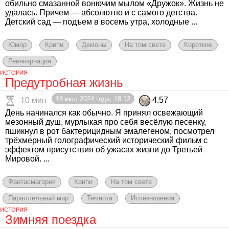
обильно смазанной вонючим мылом «Дружок». Жизнь не
удалась. Причем — абсолютно и с самого детства.
Детский сад — подъем в восемь утра, холодные ...
Юмор
Крипи
Демоны
На том свете
Короткие
Реинкарнация
ИСТОРИЯ
Предутробная жизнь
18 июл 2024 года, 18:12
4.57
10 мин
День начинался как обычно. Я принял освежающий
мезонный душ, мурлыкая про себя весёлую песенку,
пшикнул в рот бактерицидным эмалегеном, посмотрел
трёхмерный голографический исторический фильм с
эффектом присутствия об ужасах жизни до Третьей
Мировой. ...
Фантасмагория
Крипи
На том свете
Параллельный мир
Темнота
Исчезновения
ИСТОРИЯ
Зимняя поездка