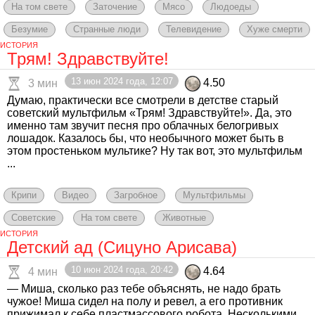
На том свете
Заточение
Мясо
Людоеды
Безумие
Странные люди
Телевидение
Хуже смерти
ИСТОРИЯ
Трям! Здравствуйте!
13 июн 2024 года, 12:07
4.50
3 мин
Думаю, практически все смотрели в детстве старый
советский мультфильм «Трям! Здравствуйте!». Да, это
именно там звучит песня про облачных белогривых
лошадок. Казалось бы, что необычного может быть в
этом простеньком мультике? Ну так вот, это мультфильм
...
Крипи
Видео
Загробное
Мультфильмы
Советские
На том свете
Животные
ИСТОРИЯ
Детский ад (Сицуно Арисава)
10 июн 2024 года, 20:42
4.64
4 мин
— Миша, сколько раз тебе объяснять, не надо брать
чужое! Миша сидел на полу и ревел, а его противник
прижимал к себе пластмассового робота. Несколькими