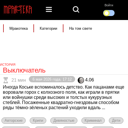
Войти
Мракотека
Категории
На том свете
ИСТОРИЯ
Выключатель
6 мая 2026 года, 17:12
4.06
21 мин
Иногда Коське вспоминалось детство. Как пацанами еще
воровали горох с колхозного поля, как играли в прятки
или войнушки среди высоких и толстых кукурузных
стеблей. Посаженные квадратно-гнездовым способом
ряды тёмно-зёленых растений уходили вдаль ...
Авторские
Крипи
Девяностые
Криминал
Дети