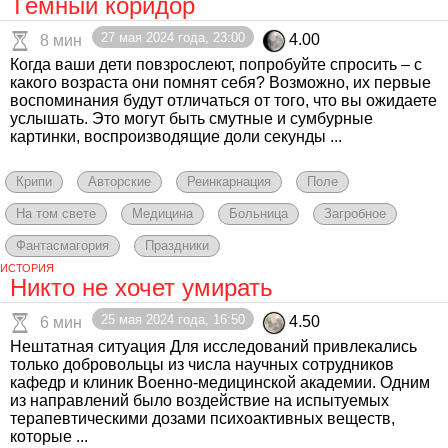
Тёмный коридор
27 мая 2024 года, 23:00
4.00
8 мин
Когда ваши дети повзрослеют, попробуйте спросить – с
какого возраста они помнят себя? Возможно, их первые
воспоминания будут отличаться от того, что вы ожидаете
услышать. Это могут быть смутные и сумбурные
картинки, воспроизводящие доли секунды ...
Крипи
Авторские
Реинкарнация
Поле
На том свете
Медицина
Больница
Загробное
Фантасмагория
Праздники
ИСТОРИЯ
Никто не хочет умирать
25 мая 2024 года, 16:50
4.50
6 мин
Нештатная ситуация Для исследований привлекались
только добровольцы из числа научных сотрудников
кафедр и клиник Военно-медицинской академии. Одним
из направлений было воздействие на испытуемых
терапевтическими дозами психоактивных веществ,
которые ...