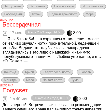
Заступники
Заточение
На том свете
Исторические
Наблюдения
Туман
Водный транспорт
Море
ИСТОРИЯ
Бессердечная
6 ноя 2023 года, 14:53
3.00
17 мин
— Я люблю тебя! — в охрипшем от волнения голосе
отчётливо звучали нотки пронзительной, леденящей
мольбы. Водянисто-голубые глаза лихорадочно
вглядывались в его лицо с надеждой и каким-то
полубезумным отчаянием. — Люблю уже давно, и я…
«О, Боже!» — ...
Лонгрид
Крипи
Сверхспособности
Любовь
Монстры
Мясо
На том свете
Туман
ИСТОРИЯ
Полусвет
30 окт 2023 года, 01:01
2.00
1 ч 40 мин
День первый. Встречи – …ич, согласно рекомендации
вашего лечащего врача вас выпишут только через три