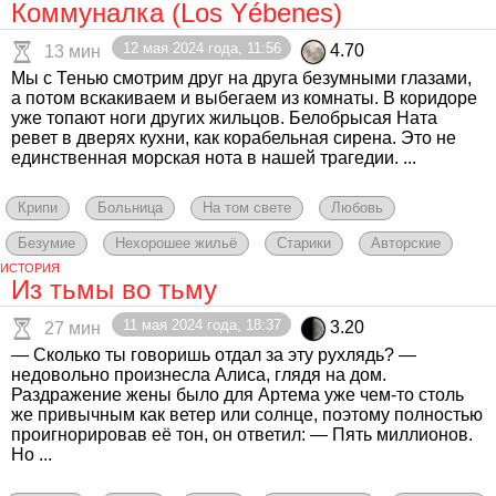
Коммуналка (Los Yébenes)
12 мая 2024 года, 11:56
4.70
13 мин
Мы с Тенью смотрим друг на друга безумными глазами,
а потом вскакиваем и выбегаем из комнаты. В коридоре
уже топают ноги других жильцов. Белобрысая Ната
ревет в дверях кухни, как корабельная сирена. Это не
единственная морская нота в нашей трагедии. ...
Крипи
Больница
На том свете
Любовь
Безумие
Нехорошее жильё
Старики
Авторские
ИСТОРИЯ
Из тьмы во тьму
11 мая 2024 года, 18:37
3.20
27 мин
— Сколько ты говоришь отдал за эту рухлядь? —
недовольно произнесла Алиса, глядя на дом.
Раздражение жены было для Артема уже чем-то столь
же привычным как ветер или солнце, поэтому полностью
проигнорировав её тон, он ответил: — Пять миллионов.
Но ...