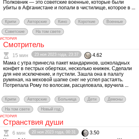
Полковник — это советские военные, которые были
убиты в Афганистане и попали в чистилище, которое в ...
Крипи
Авторские
Кино
Короткие
Военные
Советские
На том свете
ИСТОРИЯ
Смотритель
23 ноя 2023 года, 23:37
4.62
15 мин
Мама с утра принесла пакет мандаринов, шоколадных
конфет в пестрых обертках, несколько книжек. Сделали
для нее исключение, и пустили. Зашла она в палату
румяная, на меховой шапке снег не успел растаять.
Потрепала Рому по волосам, расцеловала, вручила ...
Крипи
Авторские
Больница
Дети
Демоны
На том свете
Новый год
ИСТОРИЯ
Странствия души
20 ноя 2023 года, 00:31
3.50
6 мин