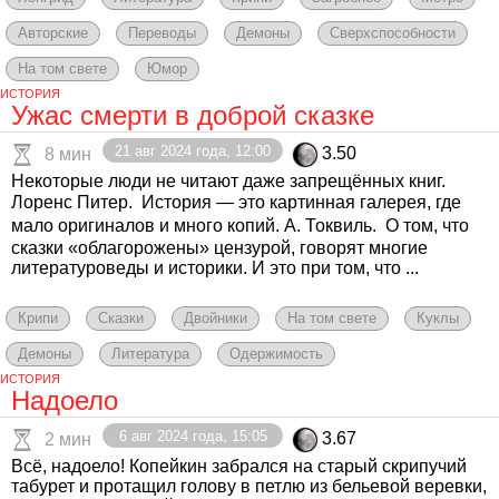
Авторские
Переводы
Демоны
Сверхспособности
На том свете
Юмор
ИСТОРИЯ
Ужас смерти в доброй сказке
21 авг 2024 года, 12:00
3.50
8 мин
Некоторые люди не читают даже запрещённых книг.
Лоренс Питер. ㅤ История — это картинная галерея, где
мало оригиналов и много копий. А. Токвиль. ㅤ О том, что
сказки «облагорожены» цензурой, говорят многие
литературоведы и историки. И это при том, что ...
Крипи
Сказки
Двойники
На том свете
Куклы
Демоны
Литература
Одержимость
ИСТОРИЯ
Надоело
6 авг 2024 года, 15:05
3.67
2 мин
Всё, надоело! Копейкин забрался на старый скрипучий
табурет и протащил голову в петлю из бельевой веревки,