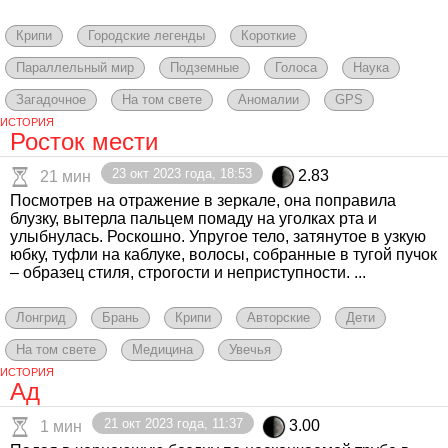
Крипи
Городские легенды
Короткие
Параллельный мир
Подземные
Голоса
Наука
Загадочное
На том свете
Аномалии
GPS
ИСТОРИЯ
Росток мести
23 окт 2023 года, 18:53
2.83
21 мин
Посмотрев на отражение в зеркале, она поправила
блузку, вытерла пальцем помаду на уголках рта и
улыбнулась. Роскошно. Упругое тело, затянутое в узкую
юбку, туфли на каблуке, волосы, собранные в тугой пучок
– образец стиля, строгости и неприступности. ...
Лонгрид
Брань
Крипи
Авторские
Дети
На том свете
Медицина
Увечья
ИСТОРИЯ
Ад
21 окт 2023 года, 11:37
3.00
1 мин