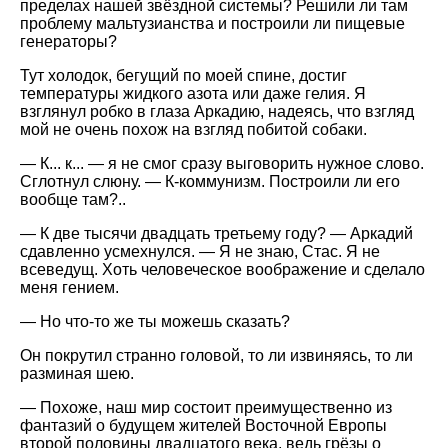
пределах нашей звёздной системы? Решили ли там
проблему мальтузианства и построили ли пищевые
генераторы?
Тут холодок, бегущий по моей спине, достиг
температуры жидкого азота или даже гелия. Я
взглянул робко в глаза Аркадию, надеясь, что взгляд
мой не очень похож на взгляд побитой собаки.
— К... к... — я не смог сразу выговорить нужное слово.
Сглотнул слюну. — К-коммунизм. Построили ли его
вообще там?..
— К две тысячи двадцать третьему году? — Аркадий
сдавленно усмехнулся. — Я не знаю, Стас. Я не
всеведущ. Хоть человеческое воображение и сделало
меня гением.
— Но что-то же ты можешь сказать?
Он покрутил странно головой, то ли извиняясь, то ли
разминая шею.
— Похоже, наш мир состоит преимущественно из
фантазий о будущем жителей Восточной Европы
второй половины двадцатого века, ведь грёзы о