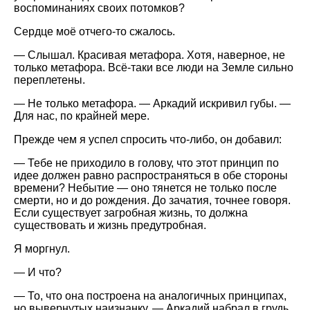
воспоминаниях своих потомков?
Сердце моё отчего-то сжалось.
— Слышал. Красивая метафора. Хотя, наверное, не
только метафора. Всё-таки все люди на Земле сильно
переплетены.
— Не только метафора. — Аркадий искривил губы. —
Для нас, по крайней мере.
Прежде чем я успел спросить что-либо, он добавил:
— Тебе не приходило в голову, что этот принцип по
идее должен равно распространяться в обе стороны
времени? Небытие — оно тянется не только после
смерти, но и до рождения. До зачатия, точнее говоря.
Если существует загробная жизнь, то должна
существовать и жизнь предутробная.
Я моргнул.
— И что?
— То, что она построена на аналогичных принципах,
но вывернутых наизнанку. — Аркадий набрал в грудь