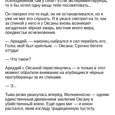
псилоцибином там у себя? Если экспериментируешь,
то я бы хотел одну вещь тебе посоветовать...
Он говорил что-то ещё, он не останавливался, но я
уже не мог его слушать. Я в ужасе смотрел на то, как
за спиной у него и у Оксаны вновь возникает
загадочная чёрная хмарь, вестник иного мира,
предвестье исчезновения.
— Аркадий, — наконец набрался я сил перебить его.
Голос мой был хриплым. — Оксана. Срочно бегите
оттуда!
— Что такое?
Аркадий с Оксаной переглянулись — и только в этот
момент обратили внимание на клубящиеся чёрные
протуберанцы за их спинами.
— Э...
Тьма резко рванулась вперёд. Молниеносно — одним-
единственным движением заключив Оксану в
убийственный кокон. Ещё один миг — и кокон
распался, явив взгляду традиционную пустоту.