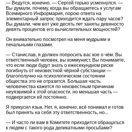
— Ведутся, конечно. — Сергей горько усмехнулся. —
Вы думали, почему, когда вы обращаетесь к услугам
Всемирного Информария, порою ответа на
элементарный запрос приходится ждать пару часов?
Вы думали, чем вот уже десять лет заняты девяносто
девять процентов его вычислительных мощностей?
Он внимательно посмотрел на меня мудрыми и
печальными глазами.
— Станислав, я должен попросить вас кое о чём. Вы
ответственный человек, вы коммунист. Вы понимаете,
что если люди будут знать о ежесекундном риске
погибнуть от неизвестной чёрной субстанции —
благополучно на психологическом состоянии
общества это не отразится. Большая часть
человечества кажется по неизвестным причинам
неуязвимой к этой опасности, но меньшая часть —
подвергается ей постоянно.
Я прикусил язык. Нет, я, конечно, всё понимал и готов
был принять на себя эту ответственность, но...
— И часто ли вам в Комитете приходится обращаться
к людям с такого рода деликатными просьбами?