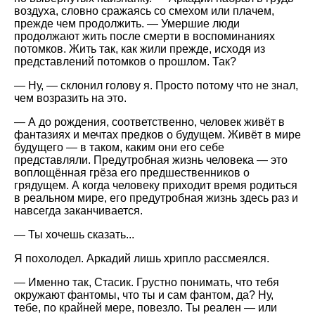
воздуха, словно сражаясь со смехом или плачем,
прежде чем продолжить. — Умершие люди
продолжают жить после смерти в воспоминаниях
потомков. Жить так, как жили прежде, исходя из
представлений потомков о прошлом. Так?
— Ну, — склонил голову я. Просто потому что не знал,
чем возразить на это.
— А до рождения, соответственно, человек живёт в
фантазиях и мечтах предков о будущем. Живёт в мире
будущего — в таком, каким они его себе
представляли. Предутробная жизнь человека — это
воплощённая грёза его предшественников о
грядущем. А когда человеку приходит время родиться
в реальном мире, его предутробная жизнь здесь раз и
навсегда заканчивается.
— Ты хочешь сказать...
Я похолодел. Аркадий лишь хрипло рассмеялся.
— Именно так, Стасик. Грустно понимать, что тебя
окружают фантомы, что ты и сам фантом, да? Ну,
тебе, по крайней мере, повезло. Ты реален — или