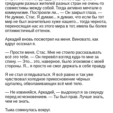
грядущем разных жителей разных стран не очень-то
совместимы между собой. Тогда активно мечтали о
коммунизме. Построили ли... — Он закрыл глаза. —
Не думаю, Стас. Я думаю... я думаю, что если бы тот
мир не был значительно хуже нашего... тогда чернота,
переносящая нас из этого мира в тот, имела бы более
оптимистичный оттенок.
Аркадий вновь посмотрел на меня. Виновато, как
вдруг осознал я.
— Прости меня, Стас. Мне не стоило рассказывать
всё это тебе. — Он перевёл взгляд куда-то мне за
спину. — Это... это, наверное, было эгоизмом с моей
стороны. Я... я просто не смог держать в себе правду.
Я не стал оглядываться. Я всё равно и так уже
чувствовал холодное прикосновение чёрных
щупалец, обволакивающих всё моё тело.
— Не извиняйся, Аркадий, — выдохнул я за секунду
перед исчезновением. — Ты был прав. Лучше знать,
чем не знать.
Тьма сомкнулась вокруг.