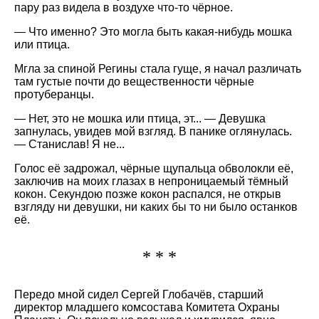
пару раз видела в воздухе что-то чёрное.
— Что именно? Это могла быть какая-нибудь мошка
или птица.
Мгла за спиной Регины стала гуще, я начал различать
там густые почти до вещественности чёрные
протуберанцы.
— Нет, это не мошка или птица, эт... — Девушка
запнулась, увидев мой взгляд. В панике оглянулась.
— Станислав! Я не...
Голос её задрожал, чёрные щупальца обволокли её,
заключив на моих глазах в непроницаемый тёмный
кокон. Секундою позже кокон распался, не открыв
взгляду ни девушки, ни каких бы то ни было останков
её.
* * *
Передо мной сидел Сергей Глобачёв, старший
директор младшего комсостава Комитета Охраны