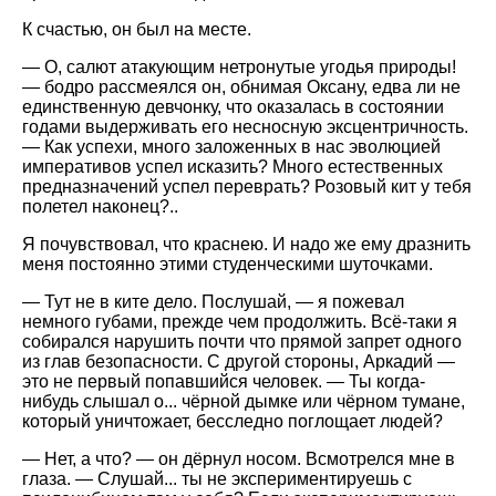
К счастью, он был на месте.
— О, салют атакующим нетронутые угодья природы!
— бодро рассмеялся он, обнимая Оксану, едва ли не
единственную девчонку, что оказалась в состоянии
годами выдерживать его несносную эксцентричность.
— Как успехи, много заложенных в нас эволюцией
императивов успел исказить? Много естественных
предназначений успел переврать? Розовый кит у тебя
полетел наконец?..
Я почувствовал, что краснею. И надо же ему дразнить
меня постоянно этими студенческими шуточками.
— Тут не в ките дело. Послушай, — я пожевал
немного губами, прежде чем продолжить. Всё-таки я
собирался нарушить почти что прямой запрет одного
из глав безопасности. С другой стороны, Аркадий —
это не первый попавшийся человек. — Ты когда-
нибудь слышал о... чёрной дымке или чёрном тумане,
который уничтожает, бесследно поглощает людей?
— Нет, а что? — он дёрнул носом. Всмотрелся мне в
глаза. — Слушай... ты не экспериментируешь с