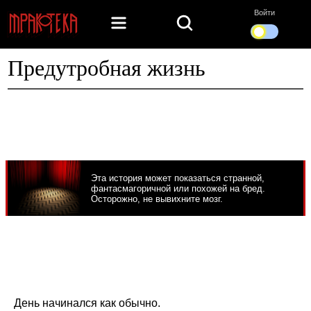
Войти
Предутробная жизнь
Эта история может показаться странной,
фантасмагоричной или похожей на бред.
Осторожно, не вывихните мозг.
День начинался как обычно.