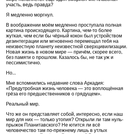
участь, ведь правда?
Я медленно моргнул.
В воображении моём медленно проступала полная
картина происходящего. Картина, чем-то более
жуткая, чем если бы чёрный кокон был устройством
дезинтеграции или мгновенно перемещал тебя на
неизвестную планету неизвестной сверхцивилизации.
Новая жизнь в новом мире — причём, скорее всего,
без памяти о прошлом. Казалось бы, не так уж и
пессимистично.
Но...
Мне вспомнились недавние слова Аркадия:
«Предутробная жизнь человека — это воплощённая
грёза его предшественников о грядущем».
Реальный мир.
Что же он представляет собой, интересно, если наш
мир для них — только утопия? Открыли ли там нуль-
прыжок Планитавского? Не ютится ли всё
человечество там по-прежнему лишь в утлых