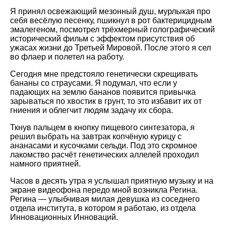
Я принял освежающий мезонный душ, мурлыкая про
себя весёлую песенку, пшикнул в рот бактерицидным
эмалегеном, посмотрел трёхмерный голографический
исторический фильм с эффектом присутствия об
ужасах жизни до Третьей Мировой. После этого я сел
во флаер и полетел на работу.
Сегодня мне предстояло генетически скрещивать
бананы со страусами. Я подумал, что если у
падающих на землю бананов появится привычка
зарываться по хвостик в грунт, то это избавит их от
гниения и облегчит людям задачу их сбора.
Ткнув пальцем в кнопку пищевого синтезатора, я
решил выбрать на завтрак копчёную курицу с
ананасами и кусочками сельди. Под это скромное
лакомство расчёт генетических аллелей проходил
намного приятней.
Часов в десять утра я услышал приятную музыку и на
экране видеофона передо мной возникла Регина.
Регина — улыбчивая милая девушка из соседнего
отдела института, в котором я работаю, из отдела
Инновационных Инноваций.