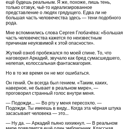
ещё будешь реальным. Я же, похоже, лишь тень,
только отзвук, чьё-то идеализированное
представление о людях грядущего. Едва ли не
большая часть человечества здесь — тени подобного
рода.
Мне вспомнились слова Сергея Глобачёва: «Большая
часть человечества кажется по неизвестным
причинам неуязвимой к этой опасности».
Жуткий озноб пробежался по моей спине. То, что
наговорил Аркадий, звучало как бред сумасшедшего,
нелепая, колоссальная фантасмагория.
Но в то же время он не мог ошибаться.
Он гений. Он всегда был гением. «Таким, каких,
наверное, не бывает в реальном мире», —
проговорил странный голос внутри меня.
— Подожди... — Во рту у меня пересохло. —
Подожди. Ты имеешь в виду... Когда эта чёрная штука
засасывает человека — это...
— Ну да. — Аркадий пьяно хихикнул. — В реальном
мире появляется ещё один эмбриончик. Классная