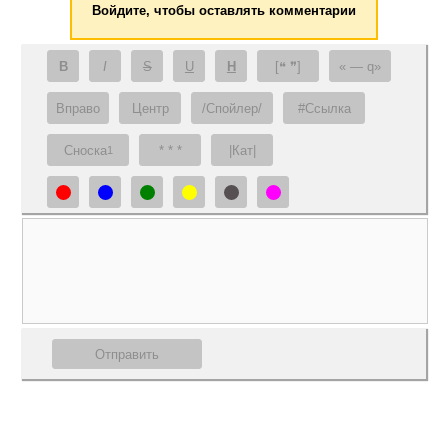
Войдите, чтобы оставлять комментарии
B
I
S
U
H
[❝ ❞]
— q
Вправо
Центр
/Спойлер/
#Ссылка
Сноска
* * *
|Кат|
1