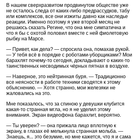
В нашем сверхразвитом продвинутом обществе уже
не осталось следа от каких-либо предрассудков, табу
или комплексов, все они изжиты давно как наследье
реакции. Именно поэтому я уже второй месяц не
решаюсь сказать Регине, что она мне симпатична и
что я бы с охотой половил вместе с ней фиолетовую
рыбку на Марсе.
— Привет, как дела? — спросила она, помахав рукой.
— У тебя всё в порядке с роботами-уборщиками? Мои
барахлят почему-то сегодня, докладывают о каких-то
таинственных несводимых чёрных пятнах в воздухе.
— Наверное, это нейтринная буря. — Традиционно
все неясности в работе техники сводятся к этому
объяснению. — Хотя странно, мои железяки не
жаловались на это.
Мне показалось, что за спиною у девушки клубится
какая-то странная мгла, но я не уделил этому
внимания. Экран видеофона барахлит, вероятно.
— Ты уверен? — она прижала лицо вплотную к
экрану, в глазах её мелькнула странная мольба. —
Знаешь, я... это безумие, но мне кажется, что я и сама