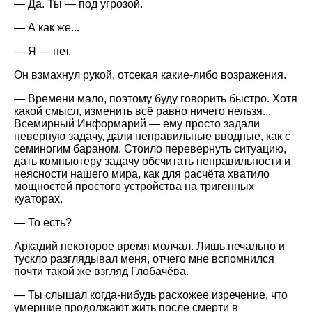
— Да. Ты — под угрозой.
— А как же...
— Я — нет.
Он взмахнул рукой, отсекая какие-либо возражения.
— Времени мало, поэтому буду говорить быстро. Хотя
какой смысл, изменить всё равно ничего нельзя...
Всемирный Информарий — ему просто задали
неверную задачу, дали неправильные вводные, как с
семиногим бараном. Стоило перевернуть ситуацию,
дать компьютеру задачу обсчитать неправильности и
неясности нашего мира, как для расчёта хватило
мощностей простого устройства на тригенных
куаторах.
— То есть?
Аркадий некоторое время молчал. Лишь печально и
тускло разглядывал меня, отчего мне вспомнился
почти такой же взгляд Глобачёва.
— Ты слышал когда-нибудь расхожее изречение, что
умершие продолжают жить после смерти в