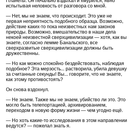
Планеты. Он печально вздыхал и хмурился, явно
испытывая неловкость от разговора со мной.
— Нет, мы не знаем, что происходит. Это уже не
первая неприятность подобного образца. Возможно,
действие каких-то пока неизвестных нам законов
природы. Возможно, вмешательство в наши дела
некоей неизвестной сверхцивилизации — хотя, как вы
знаете, согласно лемме Банальского, все
сверхразвитые сверхцивилизации должны быть
дружественны.
— Но как можно спокойно бездействовать, наблюдая
подобное? Эта мерзость... растворила, убила девушку
за считанные секунды! Вы... говорите, что не знаете,
как этому противостоять?
Он снова вздохнул.
— Не знаем. Также мы не знаем, убийство ли это. Это
могло быть телепортацией, архивированием,
переходом в новую форму жизни — чем угодно ещё.
— Но хоть какие-то исследования в этом направлении
ведутся? — пожелал знать я.