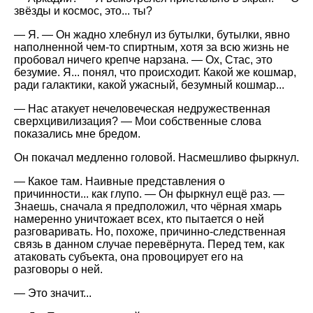
звёзды и космос, это... ты?
— Я. — Он жадно хлебнул из бутылки, бутылки, явно
наполненной чем-то спиртным, хотя за всю жизнь не
пробовал ничего крепче нарзана. — Ох, Стас, это
безумие. Я... понял, что происходит. Какой же кошмар,
ради галактики, какой ужасный, безумный кошмар...
— Нас атакует нечеловеческая недружественная
сверхцивилизация? — Мои собственные слова
показались мне бредом.
Он покачал медленно головой. Насмешливо фыркнул.
— Какое там. Наивные представления о
причинности... как глупо. — Он фыркнул ещё раз. —
Знаешь, сначала я предположил, что чёрная хмарь
намеренно уничтожает всех, кто пытается о ней
разговаривать. Но, похоже, причинно-следственная
связь в данном случае перевёрнута. Перед тем, как
атаковать субъекта, она провоцирует его на
разговоры о ней.
— Это значит...