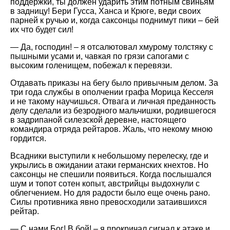
поддержки, ты должен ударить этим потным свиньям
в задницу! Бери Гусса, Ханса и Крюге, веди своих
парней к ручью и, когда саксонцы поднимут пики – бей
их что будет сил!
— Да, господин! – я отсалютовал хмурому толстяку с
пышными усами и, чавкая по грязи сапогами с
высоким голенищем, побежал к перевязи.
Отдавать приказы на бегу было привычным делом. За
три года службы в ополчении графа Морица Кесселя
и не такому научишься. Отвага и личная преданность
делу сделали из безродного мальчишки, родившегося
в задрипаной силезской деревне, настоящего
командира отряда рейтаров. Жаль, что некому мною
гордится.
Всадники выступили к небольшому перелеску, где и
укрылись в ожидании атаки германских кнехтов. Но
саксонцы не спешили появиться. Когда послышался
шум и топот сотен копыт, австрийцы выдохнули с
облегчением. Но для радости было еще очень рано.
Силы противника явно превосходили затаившихся
рейтар.
— С нами Бог! В бой! – я прокричал сигнал к атаке и