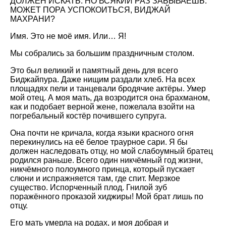
ДОЛЖЕН ИСКАТЬ. НО ВСЯКИЙ РАЗ ЗАБЫВАЕШЬ.
МОЖЕТ ПОРА УСПОКОИТЬСЯ, ВИДЖАЙ
МАХРАНИ?
Имя. Это не моё имя. Или… Я!
Мы собрались за большим праздничным столом.
Это был великий и памятный день для всего
Биджайпура. Даже нищим раздали хлеб. На всех
площадях пели и танцевали бродячие актёры. Умер
мой отец. А моя мать, да возродится она брахманом,
как и подобает верной жене, пожелала взойти на
погребальный костёр почившего супруга.
Она почти не кричала, когда языки красного огня
перекинулись на её белое траурное сари. Я бы
должен наследовать отцу, но мой слабоумный братец
родился раньше. Всего один никчёмный год жизни,
никчёмного полоумного принца, который пускает
слюни и испражняется там, где спит. Мерзкое
существо. Испорченный плод. Гнилой зуб
поражённого проказой хиджиры! Мой брат лишь по
отцу.
Его мать умерла на родах, и моя добрая и