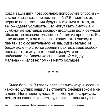
Когда ваши дети повзрослеют, попробуйте спросить –
с какого возраста они помнят себя? Возможно, их
первые воспоминания будут отличаться от того, что
вы ожидаете услышать. Это могут быть смутные и
сумбурные картинки, воспроизводящие доли секунды
абсолютно незначительного события из прошлого. Вы
– не помните, а он или она – хранят этот эпизод в
памяти всю сознательную жизнь. Удивительно. И
бессмысленно с точки зрения практики, ведь особой
пользы от таких упражнений с разумом не
наблюдается. Зачем же спрашивать? А вдруг
маленький человек помнит нечто большее.
* * *
…Было больно. В глазах рассыпались искры, словно
какой-то шутник решил выстрелить фейерверком мне
в лицо. Ноги подогнулись. Я не мог даже закричать,
лежал на спине и хрипел, судорожно сжимая кулаки…
Уже стемнело. На улице включаются фонари.