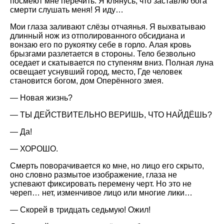
посмеют мне перечить. Я клянусь, что заставлю бога
смерти слушать меня! Я иду…
Мои глаза заливают слёзы отчаянья. Я выхватываю
длинный нож из отполированного обсидиана и
вонзаю его по рукоятку себе в горло. Алая кровь
брызгами разлетается в стороны. Тело безвольно
оседает и скатывается по ступеням вниз. Полная луна
освещает уснувший город, место, Где человек
становится богом, дом Оперённого змея.
— Новая жизнь?
— ТЫ ДЕЙСТВИТЕЛЬНО ВЕРИШЬ, ЧТО НАЙДЁШЬ?
— Да!
— ХОРОШО.
Смерть поворачивается ко мне, но лицо его скрыто,
оно словно размытое изображение, глаза не
успевают фиксировать перемену черт. Но это не
череп… нет, изменчивое лицо или многие лики…
— Скорей в тридцать седьмую! Ожил!