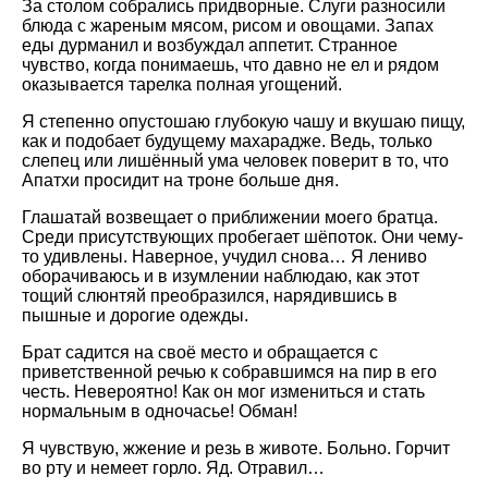
За столом собрались придворные. Слуги разносили
блюда с жареным мясом, рисом и овощами. Запах
еды дурманил и возбуждал аппетит. Странное
чувство, когда понимаешь, что давно не ел и рядом
оказывается тарелка полная угощений.
Я степенно опустошаю глубокую чашу и вкушаю пищу,
как и подобает будущему махарадже. Ведь, только
слепец или лишённый ума человек поверит в то, что
Апатхи просидит на троне больше дня.
Глашатай возвещает о приближении моего братца.
Среди присутствующих пробегает шёпоток. Они чему-
то удивлены. Наверное, учудил снова… Я лениво
оборачиваюсь и в изумлении наблюдаю, как этот
тощий слюнтяй преобразился, нарядившись в
пышные и дорогие одежды.
Брат садится на своё место и обращается с
приветственной речью к собравшимся на пир в его
честь. Невероятно! Как он мог измениться и стать
нормальным в одночасье! Обман!
Я чувствую, жжение и резь в животе. Больно. Горчит
во рту и немеет горло. Яд. Отравил…