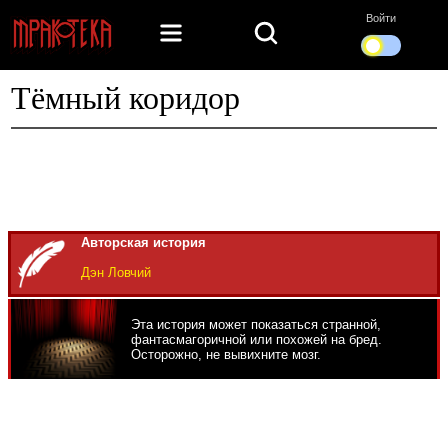
Войти
Тёмный коридор
Авторская история
Дэн Ловчий
Эта история может показаться странной,
фантасмагоричной или похожей на бред.
Осторожно, не вывихните мозг.