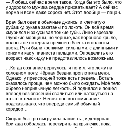
— Любаш, сейчас время такое. Когда бы это было, что
у здорового мужика сердце прихватывает? А сейчас
норма и всем даже сорока нет. Этот, вообще — пацан.
Врач был одет в обычные джинсы и клетчатую
рубашку, рукава закатаны по локоть. Он всё время
хмурился и закусывал тонкие губы. Лицо изрезали
глубокие морщины, но чёрные, как вороново крыло,
волосы не потеряли прежнего блеска и полноты
цвета. Руки были крепкими, сильными, с длинными и
тонкими как у пианиста пальцами. Определить его
возраст навскидку не представлялось возможным.
…Когда сознание вернулось, я понял, что лежу на
холодном полу. Чёрная бездна проглотила меня.
Однако, у преисподней тоже есть пределы. Встать
оказалось проще, чем можно было ожидать. Моё тело
обрело непривычную лёгкость. Я поднялся и пошёл
вперёд без опасений свалиться или наткнуться на
что-то в темноте. Невнятное воспоминание
подсказывало, что впереди самый обычный
коридор…
Скорая быстро выгрузила пациента, и дежурная
бригада собралась перекурить на крылечке, пока