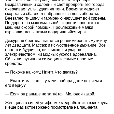
Безразличный и холодный свет продрогшего города
очерчивает углы, удлиняя тени. Время замедляет
скорость и сбавляет набранные за день обороты.
Внезапно, тишину и гармонию нарушает вой сирены.
По дороге на максимальной скорости проносится
машина скорой помощи. Проблесковые маяки
взрывают вспышками воцарившийся мрак.
Дежурная бригада пытается реанимировать мужчину
лет двадцати. Массаж и искусственное дыхание. Всё
просто и буднично, ни криков, ни ударов
электричеством, ни модных уколов адреналина.
Обычная рутинная ситуация и самые простые
средства.
— Похоже на кому, Никит. Что делать?
— Ехать и массаж… у меня набора даже нет, чем я
его верну?
— Если он раньше не загнётся. Молодой какой.
Женщина в синей униформе медработника вздохнула
и еще раз встревожено посмотрела на пациента.