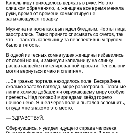
Капельницу приходилось держать в руке. Но это
слишком обременяло, и, женщина всё время меняла
руки, время от времени комментируя не
затыкающуюся товарку.
Мужчина на носилках выглядел бледным. Черты лица
заострились. Таких принято списывать со счетов, так
что — таскать капельницу за перспективным трупом
было в тягость.
В одной из тесных комнатушек женщины избавились
от своей ноши, и закинули капельницу на спинку
расшатавшейся никелированной кровати. Теперь они
могли вернуться к чаю и сплетням.
…За гранью портала находилось поле. Бескрайнее,
сколько хватало взгляда, море разнотравья. Плавные
линии холмов добавляли окружающему миру особую
прелесть. Над головой мириадами звёзд горело
ночное небо. Я шёл через поле и пытался вспомнить,
откуда мне знакомо это место.
— ЗДРАВСТВУЙ.
Обернувшись, я увидел идущего справа человека.