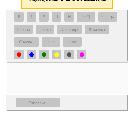
Войдите, чтобы оставлять комментарии
B
I
S
U
H
[❝ ❞]
— q
Вправо
Центр
/Спойлер/
#Ссылка
Сноска
* * *
|Кат|
1