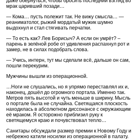
даже обернуться, чтобы бросить последний взгляд во
мрак царивший позади…
— Кома… пусть полежит так. Не вижу смысла… —
реаниматолог, рыжий мордатый мужик шумно
выдохнул и стал стягивать перчатки.
— То есть как? Лев Борисыч? А если он умрёт? –
парень в зелёной робе от удивления распахнул рот и
замер, не в силах подобрать слова.
— Учись, интерн, тут мы сделали всё, дальше он сам,
пошли перекурим.
Мужчины вышли из операционной.
…Ноги не слушались, но я упрямо переставлял их и,
наконец, дошёл до огромного портала. Именно так.
Метров пять высотой и чуть меньше в ширину. Мысль
о портале была не случайна. Светящаяся плоскость
находилась в абсолютном диссонансе с окружающим
её мраком. Я осторожно приблизил руку к
светящемуся краю и почувствовал тепло…
Санитары обсуждали размер премии к Новому Году и
небрежно катили носилки из операционной в палату.