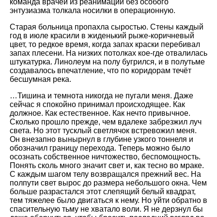
команда врачей из реанимации без особого
энтузиазма толкала носилки в операционную.
Старая больница пропахла сыростью. Стены каждый
год в июле красили в жиденький рыже-коричневый
цвет, то редкое время, когда запах краски перебивал
запах плесени. На низких потолках кое-где отвалилась
штукатурка. Линолеум на полу бугрился, и в полутьме
создавалось впечатление, что по коридорам течёт
бесшумная река.
…Тишина и темнота никогда не пугали меня. Даже
сейчас я спокойно принимал происходящее. Как
должное. Как естественное. Как нечто привычное.
Сколько прошло прежде, чем вдалеке забрезжил луч
света. Но этот тусклый светлячок встревожил меня.
Он внезапно вынырнул в глубине узкого тоннеля и
обозначил границу перехода. Теперь можно было
осознать собственное ничтожество, беспомощность.
Понять сколь много значит свет и, как тесно во мраке.
С каждым шагом телу возвращался прежний вес. На
полпути свет вырос до размера небольшого окна. Чем
больше разрастался этот слепящий белый квадрат,
тем тяжелее было двигаться к нему. Но уйти обратно в
спасительную тьму не хватало воли. Я не дерзнул бы