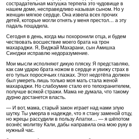
сострадательная матушка терпела это чудовище в
нашем доме, несправедливо называя сыном. Но у
женщин мягкое сердце. Она извела всех прочих
детей, которые могли отнять у меня престол… а эту
падаль пощадила.
Сегодня в день, когда мы похоронили отца, и будем
чествовать восшествие моего брата на трон
махараджи. Я, Виджай Махарани, сын Амишха
Сингджи исправлю недоразумение.
Мои мысли исполняют дикую пляску. Я представляю,
как сам ударю брата ножом в сердце и увижу страх в
его тупых поросячьих глазках. Этот недотёпа должен
был умереть лишь только моя мать стала женой
махараджи. Но слабоумие стало его телохранителем,
получше всякой стражи. Мама не думала, что такому
дурню достанется власть.
— И вот, мама, старый закон играет над нами злую
шутку. Ты умерла в надежде, что я стану заменой отцу,
но жрецы рассудили в пользу Апатхи… — я шёпотом
вознёс молитву Кали, дабы направила она мою руку в
нужный час.