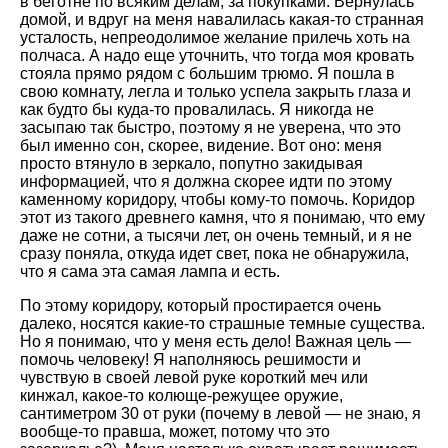
в беготне по всяким делам, за покупками. Вернулась
домой, и вдруг на меня навалилась какая-то странная
усталость, непреодолимое желание прилечь хоть на
полчаса. А надо еще уточнить, что тогда моя кровать
стояла прямо рядом с большим трюмо. Я пошла в
свою комнату, легла и только успела закрыть глаза и
как будто бы куда-то провалилась. Я никогда не
засыпаю так быстро, поэтому я не уверена, что это
был именно сон, скорее, видение. Вот оно: меня
просто втянуло в зеркало, попутно закидывая
информацией, что я должна скорее идти по этому
каменному коридору, чтобы кому-то помочь. Коридор
этот из такого древнего камня, что я понимаю, что ему
даже не сотни, а тысячи лет, он очень темный, и я не
сразу поняла, откуда идет свет, пока не обнаружила,
что я сама эта самая лампа и есть.
По этому коридору, который простирается очень
далеко, носятся какие-то страшные темные существа.
Но я понимаю, что у меня есть дело! Важная цель —
помочь человеку! Я наполняюсь решимости и
чувствую в своей левой руке короткий меч или
кинжал, какое-то колюще-режущее оружие,
сантиметром 30 от руки (почему в левой — не знаю, я
вообще-то правша, может, потому что это