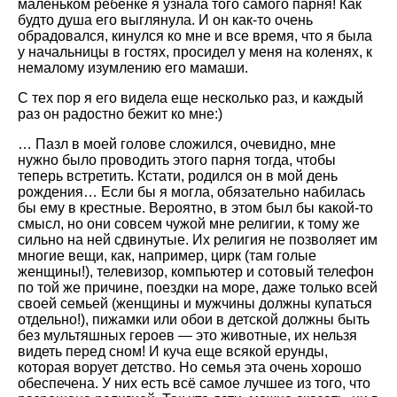
маленьком ребенке я узнала того самого парня! Как
будто душа его выглянула. И он как-то очень
обрадовался, кинулся ко мне и все время, что я была
у начальницы в гостях, просидел у меня на коленях, к
немалому изумлению его мамаши.
С тех пор я его видела еще несколько раз, и каждый
раз он радостно бежит ко мне:)
… Пазл в моей голове сложился, очевидно, мне
нужно было проводить этого парня тогда, чтобы
теперь встретить. Кстати, родился он в мой день
рождения… Если бы я могла, обязательно набилась
бы ему в крестные. Вероятно, в этом был бы какой-то
смысл, но они совсем чужой мне религии, к тому же
сильно на ней сдвинутые. Их религия не позволяет им
многие вещи, как, например, цирк (там голые
женщины!), телевизор, компьютер и сотовый телефон
по той же причине, поездки на море, даже только всей
своей семьей (женщины и мужчины должны купаться
отдельно!), пижамки или обои в детской должны быть
без мультяшных героев — это животные, их нельзя
видеть перед сном! И куча еще всякой ерунды,
которая ворует детство. Но семья эта очень хорошо
обеспечена. У них есть всё самое лучшее из того, что