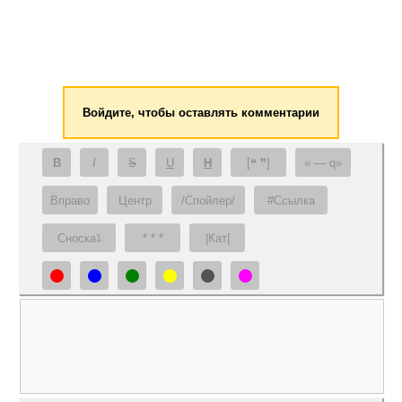
Войдите, чтобы оставлять комментарии
B
I
S
U
H
[❝ ❞]
— q
Вправо
Центр
/Спойлер/
#Ссылка
Сноска
* * *
|Кат|
1