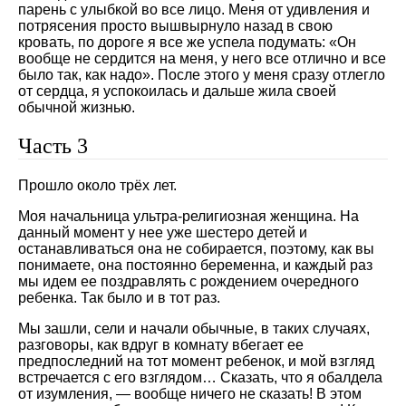
парень с улыбкой во все лицо. Меня от удивления и
потрясения просто вышвырнуло назад в свою
кровать, по дороге я все же успела подумать: «Он
вообще не сердится на меня, у него все отлично и все
было так, как надо». После этого у меня сразу отлегло
от сердца, я успокоилась и дальше жила своей
обычной жизнью.
Часть 3
Прошло около трёх лет.
Моя начальница ультра-религиозная женщина. На
данный момент у нее уже шестеро детей и
останавливаться она не собирается, поэтому, как вы
понимаете, она постоянно беременна, и каждый раз
мы идем ее поздравлять с рождением очередного
ребенка. Так было и в тот раз.
Мы зашли, сели и начали обычные, в таких случаях,
разговоры, как вдруг в комнату вбегает ее
предпоследний на тот момент ребенок, и мой взгляд
встречается с его взглядом… Сказать, что я обалдела
от изумления, — вообще ничего не сказать! В этом