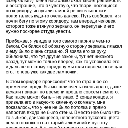
зазеркалье?). Меня настолько охватывает решимость
и бесстрашие, что я чувствую, что твари, носящиеся
по коридору, испугались моей решительности и
попрятались куда-то очень далеко. Путь свободен, и я
почти бегу по этому коридору, там впереди человек,
которого тоже втянуло зеркало, он перепуган и его
нужно поскорее оттуда увести.
Прибежав, я увидела того самого парня в чем-то
белом. Он бился об обратную сторону зеркала, плакал
и ему было очень страшно. Я взяла его за руку,
объяснила, что тут другие законы, тут нет никакого
назад, тут можно только вперед, как-то успокоила его,
и дальше по этому коридору мы шли вдвоем, освещая
его, теперь уже как две лампочки.
В этом коридоре происходит что-то странное со
временем: вроде бы мы шли очень-очень долго, даже
делали привал, но времени прошло совсем немного.
Как такое может быть – не знаю. В конце концов, я
привела его в какую-то каменную комнату, мне
показалось, что у нее не было потолка и прямо
напротив входа не было стены. Вместо нее было что-
то зыбкое, двигающееся, непонятного тусклого цвета,
чем-то похожего на старый алюминий и пустоту
одновременно. А с левой стороны от входа лежала