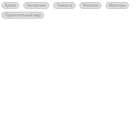
Крипи
Авторские
Темнота
Фэнтези
Монстры
Параллельный мир