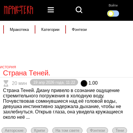
Войти
Мракотека
Категории
Фэнтези
ИСТОРИЯ
Страна Теней.
19 апр 2026 года, 11:22
1.00
20 мин
Страна Теней. Диану привело в сознание ощущение
стремительного погружения в холодную воду.
Почувствовав сомкнувшиеся над её головой воды,
девушка инстинктивно задержала дыхание, чтобы не
захлебнуться. Открыв глаза, она увидела кружащиеся
около неё ...
Авторские
Крипи
На том свете
Фэнтези
Тени