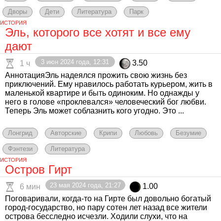
Дворы
Дети
Литература
Парк
ИСТОРИЯ
Эль, которого все хотят и все ему
дают
3 июн 2024 года, 12:31
3.50
1 ч
АннотацияЭль надеялся прожить свою жизнь без
приключений. Ему нравилось работать курьером, жить в
маленькой квартире и быть одиноким. Но однажды у
него в голове «проклевался» человеческий бог любви.
Теперь Эль может соблазнить кого угодно. Это ...
Лонгрид
Авторские
Крипи
Любовь
Безумие
Фэнтези
Литература
ИСТОРИЯ
Остров Гирт
23 мая 2024 года, 21:27
1.00
6 мин
Поговаривали, когда-то на Гирте был довольно богатый
город-государство, но пару сотен лет назад все жители
острова бесследно исчезли. Ходили слухи, что на