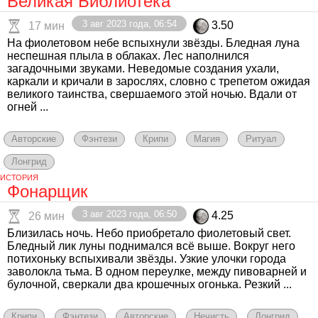
Великая Библиотека
3 авг 2023 года, 06:54
3.50
17 мин
На фиолетовом небе вспыхнули звёзды. Бледная луна
неспешная плыла в облаках. Лес наполнился
загадочными звуками. Неведомые создания ухали,
каркали и кричали в зарослях, словно с трепетом ожидая
великого таинства, свершаемого этой ночью. Вдали от
огней ...
Авторские
Фэнтези
Крипи
Магия
Ритуал
Лонгрид
ИСТОРИЯ
Фонарщик
3 авг 2023 года, 06:50
4.25
26 мин
Близилась ночь. Небо приобретало фиолетовый свет.
Бледный лик луны поднимался всё выше. Вокруг него
потихоньку вспыхивали звёзды. Узкие улочки города
заволокла тьма. В одном переулке, между пивоварней и
булочной, сверкали два крошечных огонька. Резкий ...
Крипи
Фэнтези
Авторские
Нечисть
Лонгрид