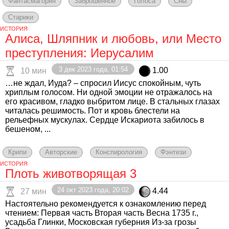
Фантасмагория
Заброшенное
Голоса
Сны
Старики
ИСТОРИЯ
Алиса, Шляпник и любовь, или Место
преступления: Иерусалим
3 дек 2023 года, 01:54
1.00
10 мин
…не ждал, Иуда? – спросил Иисус спокойным, чуть
хриплым голосом. Ни одной эмоции не отражалось на
его красивом, гладко выбритом лице. В стальных глазах
читалась решимость. Пот и кровь блестели на
рельефных мускулах. Сердце Искариота забилось в
бешеном, ...
Крипи
Авторские
Конспирология
Фэнтези
ИСТОРИЯ
Плоть животворящая 3
24 окт 2023 года, 20:02
4.44
27 мин
Настоятельно рекомендуется к ознакомлению перед
чтением: Первая часть Вторая часть Весна 1735 г.,
усадьба Глинки, Московская губерния Из-за грозы