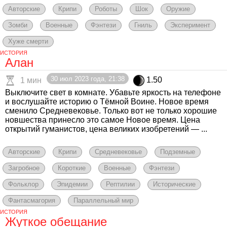
Авторские
Крипи
Роботы
Шок
Оружие
Зомби
Военные
Фэнтези
Гниль
Эксперимент
Хуже смерти
ИСТОРИЯ
Алан
30 июл 2023 года, 21:38
1.50
1 мин
Выключите свет в комнате. Убавьте яркость на телефоне
и вослушайте историю о Тёмной Воине. Новое время
сменило Средневековье. Только вот не только хорошие
новшества принесло это самое Новое время. Цена
открытий гуманистов, цена великих изобретений — ...
Авторские
Крипи
Средневековье
Подземные
Загробное
Короткие
Военные
Фэнтези
Фольклор
Эпидемии
Рептилии
Исторические
Фантасмагория
Параллельный мир
ИСТОРИЯ
Жуткое обещание