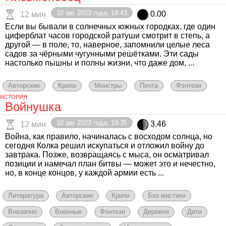
10 авг 2023 года, 19:43
0.00
12 мин
Если вы бывали в солнечных южных городках, где один
циферблат часов городской ратуши смотрит в степь, а
другой — в поле, то, наверное, запомнили целые леса
садов за чёрными чугунными решётками. Эти сады
настолько пышны и полны жизни, что даже дом, ...
Авторские
Крипи
Монстры
Почта
Фэнтези
ИСТОРИЯ
Войнушка
10 авг 2023 года, 19:35
3.46
12 мин
Война, как правило, начиналась с восходом солнца, но
сегодня Колка решил искупаться и отложил войну до
завтрака. Позже, возвращаясь с мыса, он осматривал
позиции и намечал план битвы — может это и нечестно,
но, в конце концов, у каждой армии есть ...
Литература
Авторские
Крипи
Без мистики
Внезапно
Военные
Фэнтези
Деревня
Дети