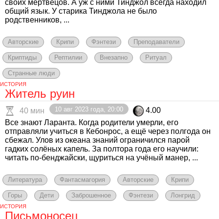
своих мертвецов. А уж с ними Тинджол всегда находил
общий язык. У старика Тинджола не было
родственников, ...
Авторские
Крипи
Фэнтези
Преподаватели
Криптиды
Рептилии
Внезапно
Ритуал
Странные люди
ИСТОРИЯ
Житель руин
10 авг 2023 года, 20:00
4.00
40 мин
Все знают Ларанта. Когда родители умерли, его
отправляли учиться в Кебонрос, а ещё через полгода он
сбежал. Улов из океана знаний ограничился парой
гадких солёных капель. За полтора года его научили:
читать по-бенджайски, щуриться на учёный манер, ...
Литература
Фантасмагория
Авторские
Крипи
Горы
Дети
Заброшенное
Фэнтези
Лонгрид
ИСТОРИЯ
Письмоносец