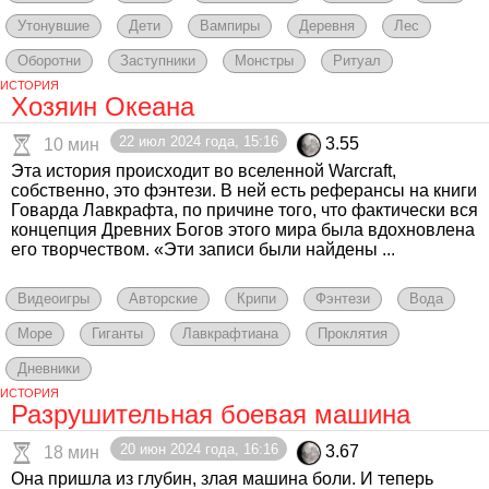
Утонувшие
Дети
Вампиры
Деревня
Лес
Оборотни
Заступники
Монстры
Ритуал
ИСТОРИЯ
Хозяин Океана
22 июл 2024 года, 15:16
3.55
10 мин
Эта история происходит во вселенной Warcraft,
собственно, это фэнтези. В ней есть реферансы на книги
Говарда Лавкрафта, по причине того, что фактически вся
концепция Древних Богов этого мира была вдохновлена
его творчеством. «Эти записи были найдены ...
Видеоигры
Авторские
Крипи
Фэнтези
Вода
Море
Гиганты
Лавкрафтиана
Проклятия
Дневники
ИСТОРИЯ
Разрушительная боевая машина
20 июн 2024 года, 16:16
3.67
18 мин
Она пришла из глубин, злая машина боли. И теперь