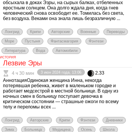
обсыхала в доках Эзры, на сырых балках, отбеленных
яростным солнцем. Она долго ждала дня, когда гнев
человеческий снова освободит ее. Томилась без света,
без воздуха. Веками она знала лишь безразличную ...
Лонгрид
Крипи
Авторские
Военные
Переводы
Море
Пустыня
Фантасмагория
Фэнтези
Литература
Вода
Автомобили
ИСТОРИЯ
Лезвие Эры
3 июн 2024 года, 13:06
2.33
4 ч 30 мин
АннотацияОдинокая женщина Инна, некогда
потерявшая ребенка, живет в маленьком городке и
работает медсестрой в местной больнице. В одну из
ночных смен в больницу поступает девочка в
критическом состоянии — страшные ожоги по всему
телу и переломы всех ...
Лонгрид
Авторские
Крипи
Фэнтези
Дневники
Зима
Больница
Медицина
Осень
Школа