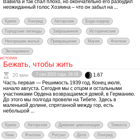
Вавила и так спал плохо, но окончательно его разбудил
неожиданный голос Хозяина – что он забыл на ...
Крипи
Лонгрид
Авторские
Боди-хоррор
Городские легенды
Заброшенное
Исторические
Нехорошее жильё
Превращение
Магия
Фэнтези
Эксперимент
ИСТОРИЯ
Бежать, чтобы жить
7 сен 2023 года, 18:19
1.67
20 мин
Часть первая — Решимость 1939 год. Конец июля,
начало августа. Сегодня мы с отцом и остальными
участниками Ордена возвращаемся домой, в Германию.
До этого мы полгода провели на Тибете. Здесь в
маленькой долине, спрятанной между гор, есть
небольшой ...
Крипи
Авторские
Древние цивилизации
Темнота
Тени
Фэнтези
Ритуал
Дети
Лонгрид