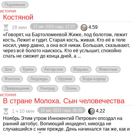
Подземные
ИСТОРИЯ
Костяной
17 авг 2023 года, 17:27
4.59
28 мин
«Говорят, на Бартоломеевой Жиже, под болотом, лежит
кость. Лежит и гудит. Старая кость, живая. Кто её в теле
носил, умер давно, а она всё никак. Большая, сказывают,
через всё болото наискось. Кто её услышит, спокойно
спать не сможет до конца дней, а ...
Шок
Крипи
Авторские
Ведьмы
Животные
Фэнтези
Людоеды
Оружие
Боди-хоррор
Превращение
Лонгрид
Осень
ИСТОРИЯ
В стране Молоха. Сын человечества
15 авг 2023 года, 00:30
4.22
1 ч 10 мин
Ноябрь Этим утром Иннокентий Петрович опоздал на
ранний автобус. Вопиющий инцидент, никогда не
случавшийся с ним прежде. День начинался так же, как и