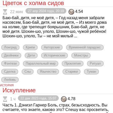
Цветок с холма сидов
27 апр 2024 года, 20:19
4.54
22 мин
Баю-бай, дитя, не моё дитя, – Год назад меня забрали
насовсем, Баю-бай, дитя, не моё дитя, – Из моего дома
на холме, где трепещет боярышник, Баю-бай, дитя, не
моё дитя. Шохин-шо, улоло, Шохин-шо, чужой ребёнок!
Шохин-шо, улоло, Ты – не мой милый ...
Лонгрид
Крипи
Авторские
Временной парадокс
Двойники
Дети
Исторические
Монстры
Фэнтези
Параллельный мир
Проклятия
Ритуал
Сделка
Сны
Язычество
Старики
Туман
Любовь
ИСТОРИЯ
Искупление
22 дек 2023 года, 15:07
4.78
1 ч
Часть 1. Дэниэл Гарнер Боль, страх, безысходность. Вы
считаете, что знаете, каково это? Спешу вас просветить,