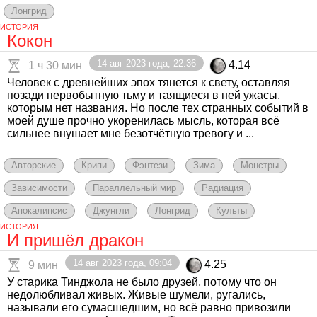
Лонгрид
ИСТОРИЯ
Кокон
14 авг 2023 года, 22:36
4.14
1 ч 30 мин
Человек с древнейших эпох тянется к свету, оставляя
позади первобытную тьму и таящиеся в ней ужасы,
которым нет названия. Но после тех странных событий в
моей душе прочно укоренилась мысль, которая всё
сильнее внушает мне безотчётную тревогу и ...
Авторские
Крипи
Фэнтези
Зима
Монстры
Зависимости
Параллельный мир
Радиация
Апокалипсис
Джунгли
Лонгрид
Культы
ИСТОРИЯ
И пришёл дракон
14 авг 2023 года, 09:04
4.25
9 мин
У старика Тинджола не было друзей, потому что он
недолюбливал живых. Живые шумели, ругались,
называли его сумасшедшим, но всё равно привозили