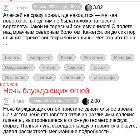
20 июл 2023 года, 08:38
3.82
15 мин
Алексей не сразу понял, где находится — мягкая
поверхность под ним не была похожа на кресло
вертолета. Какой интересный сон ему снился! О полете
над мрачным северным болотом. Кажется, он до сих пор
слышит стрекот винтокрылой машины. Нет, это что-то на
...
Болота
Авторские
Крипи
Животные
Монстры
Предсказания
Ритуал
Сделка
Туризм
Язычество
Фэнтези
Рептилии
Катастрофа
ИСТОРИЯ
Ночь блуждающих огней
8 июл 2023 года, 17:40
2.00
9 мин
Ночь блуждающих огней поистине удивительное время.
На чистом небе становятся отлично различимы далекие
планеты, выстроившиеся в сложную геометрическую
форму. Полная луна освещает каждую травинку в округе,
давая рассмотреть мельчайшие подробности ...