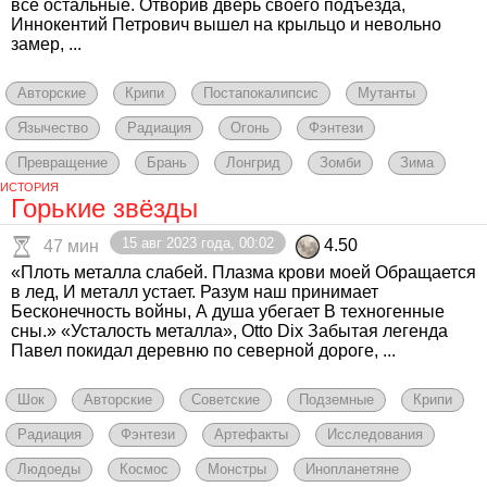
все остальные. Отворив дверь своего подъезда,
Иннокентий Петрович вышел на крыльцо и невольно
замер, ...
Авторские
Крипи
Постапокалипсис
Мутанты
Язычество
Радиация
Огонь
Фэнтези
Превращение
Брань
Лонгрид
Зомби
Зима
ИСТОРИЯ
Горькие звёзды
15 авг 2023 года, 00:02
4.50
47 мин
«Плоть металла слабей. Плазма крови моей Обращается
в лед, И металл устает. Разум наш принимает
Бесконечность войны, А душа убегает В техногенные
сны.» «Усталость металла», Otto Dix Забытая легенда
Павел покидал деревню по северной дороге, ...
Шок
Авторские
Советские
Подземные
Крипи
Радиация
Фэнтези
Артефакты
Исследования
Людоеды
Космос
Монстры
Инопланетяне