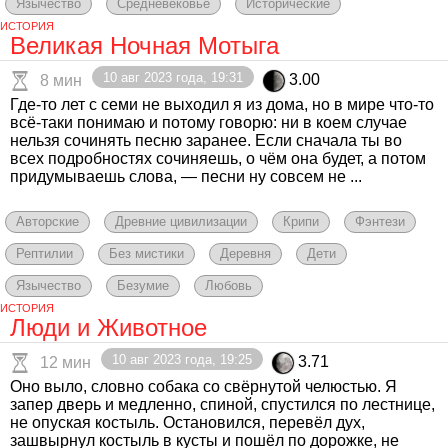
Язычество
Средневековье
Исторические
ИСТОРИЯ
Великая Ночная Мотыга
10 авг 2023 года, 19:31
3.00
8 мин
Где-то лет с семи не выходил я из дома, но в мире что-то
всё-таки понимаю и потому говорю: ни в коем случае
нельзя сочинять песню заранее. Если сначала ты во
всех подробностях сочиняешь, о чём она будет, а потом
придумываешь слова, — песни ну совсем не ...
Авторские
Древние цивилизации
Крипи
Фэнтези
Рептилии
Без мистики
Деревня
Дети
Язычество
Безумие
Любовь
ИСТОРИЯ
Люди и Животное
10 авг 2023 года, 19:25
3.71
12 мин
Оно выло, словно собака со свёрнутой челюстью. Я
запер дверь и медленно, спиной, спустился по лестнице,
не опуская костыль. Остановился, перевёл дух,
зашвырнул костыль в кусты и пошёл по дорожке, не