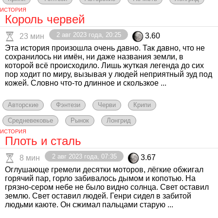
ИСТОРИЯ
Король червей
2 авг 2023 года, 20:25
3.60
23 мин
Эта история произошла очень давно. Так давно, что не
сохранилось ни имён, ни даже названия земли, в
которой всё происходило. Лишь жуткая легенда до сих
пор ходит по миру, вызывая у людей неприятный зуд под
кожей. Словно что-то длинное и скользкое ...
Авторские
Фэнтези
Черви
Крипи
Средневековье
Рынок
Лонгрид
ИСТОРИЯ
Плоть и сталь
2 авг 2023 года, 07:35
3.67
8 мин
Оглушающе гремели десятки моторов, лёгкие обжигал
горячий пар, горло забивалось дымом и копотью. На
грязно-сером небе не было видно солнца. Свет оставил
землю. Свет оставил людей. Генри сидел в забитой
людьми каюте. Он сжимал пальцами старую ...