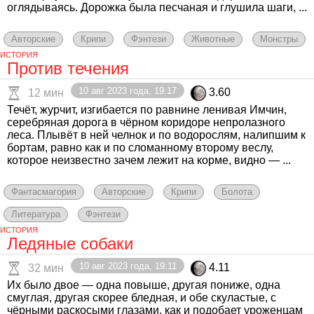
оглядываясь. Дорожка была песчаная и глушила шаги, ...
Авторские
Крипи
Фэнтези
Животные
Монстры
ИСТОРИЯ
Против течения
10 авг 2023 года, 19:17
3.60
12 мин
Течёт, журчит, изгибается по равнине ленивая Имчин,
серебряная дорога в чёрном коридоре непролазного
леса. Плывёт в ней челнок и по водорослям, налипшим к
бортам, равно как и по сломанному второму веслу,
которое неизвестно зачем лежит на корме, видно — ...
Фантасмагория
Авторские
Крипи
Болота
Литература
Фэнтези
ИСТОРИЯ
Ледяные собаки
10 авг 2023 года, 19:11
4.11
32 мин
Их было двое — одна повыше, другая пониже, одна
смуглая, другая скорее бледная, и обе скуластые, с
чёрными раскосыми глазами, как и подобает уроженцам