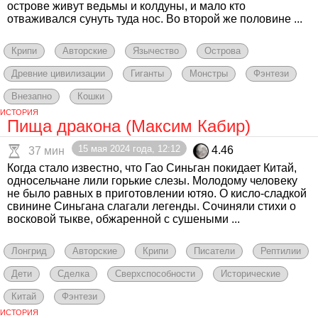
острове живут ведьмы и колдуны, и мало кто
отваживался сунуть туда нос. Во второй же половине ...
Крипи
Авторские
Язычество
Острова
Древние цивилизации
Гиганты
Монстры
Фэнтези
Внезапно
Кошки
ИСТОРИЯ
Пища дракона (Максим Кабир)
15 мая 2024 года, 12:12
4.46
37 мин
Когда стало известно, что Гао Синьган покидает Китай,
односельчане лили горькие слезы. Молодому человеку
не было равных в приготовлении ютяо. О кисло-сладкой
свинине Синьгана слагали легенды. Сочиняли стихи о
восковой тыкве, обжаренной с сушеными ...
Лонгрид
Авторские
Крипи
Писатели
Рептилии
Дети
Сделка
Сверхспособности
Исторические
Китай
Фэнтези
ИСТОРИЯ