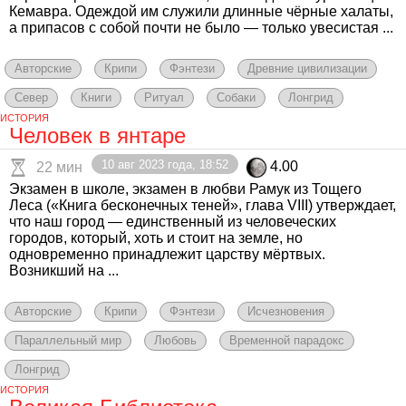
Кемавра. Одеждой им служили длинные чёрные халаты,
а припасов с собой почти не было — только увесистая ...
Авторские
Крипи
Фэнтези
Древние цивилизации
Север
Книги
Ритуал
Собаки
Лонгрид
ИСТОРИЯ
Человек в янтаре
10 авг 2023 года, 18:52
4.00
22 мин
Экзамен в школе, экзамен в любви Рамук из Тощего
Леса («Книга бесконечных теней», глава VIII) утверждает,
что наш город — единственный из человеческих
городов, который, хоть и стоит на земле, но
одновременно принадлежит царству мёртвых.
Возникший на ...
Авторские
Крипи
Фэнтези
Исчезновения
Параллельный мир
Любовь
Временной парадокс
Лонгрид
ИСТОРИЯ