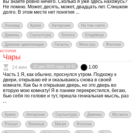
вы знаете ровно ничего. Сколько я уже здесь нахожусь?
Не помню. Может, десять, может, двадцать лет. Слишком
долго. В этом месте нет понятия ...
Лонгрид
Крипи
Авторские
На том свете
Демоны
Скульптура
Болота
Кладбище
Древние цивилизации
Гиганты
Монстры
Фэнтези
ИСТОРИЯ
Чары
22 дек 2023 года, 14:11
1.00
14 мин
Часть 1 Я, как обычно, проснулся утром. Подхожу к
двери, открываю её и оказываюсь снова в своей
комнате. Как бы я открываю дверь, но это дверь во
вторую мою комнату! Я в панике перекрестился, бегаю,
бью себя по голове и тут, пришла гениальная мысль, раз
...
Крипи
Авторские
Скульптура
Демоны
Мутанты
Ритуал
Военные
Магия
Фэнтези