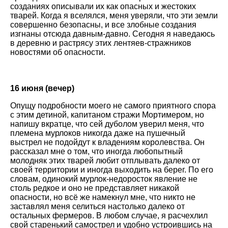
созданиях описывали их как опасных и жестоких
тварей. Когда я вселялся, меня уверяли, что эти земли
совершенно безопасны, и все злобные создания
изгнаны отсюда давным-давно. Сегодня я наведаюсь
в деревню и растрясу этих лентяев-стражников
новостями об опасности.
16 июня (вечер)
Опущу подробности моего не самого приятного спора
с этим детиной, капитаном стражи Мортимером, но
напишу вкратце, что сей дуболом уверил меня, что
племена мурлоков никогда даже на пушечный
выстрел не подойдут к владениям королевства. Он
рассказал мне о том, что иногда любопытный
молодняк этих тварей любит отплывать далеко от
своей территории и иногда выходить на берег. По его
словам, одинокий мурлок-недоросток явление не
столь редкое и оно не представляет никакой
опасности, но всё же намекнул мне, что никто не
заставлял меня селиться настолько далеко от
остальных фермеров. В любом случае, я расчехлил
свой старенький самострел и удобно устроившись на