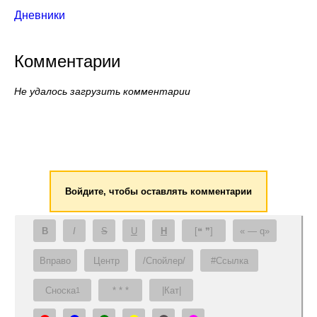
Дневники
Комментарии
Не удалось загрузить комментарии
Войдите, чтобы оставлять комментарии
B
I
S
U
H
[❝ ❞]
— q
Вправо
Центр
/Спойлер/
#Ссылка
Сноска
* * *
|Кат|
1