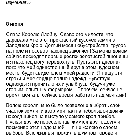
изучения.»
8 июня
Слава Королю Ллейну! Слава его милости, что
даровала мне этот прекрасный кусочек земли в
Западном Краю! Долгий месяц обустройства, трудов
на поле и посевов наконец закончен! За моим домом
сейчас восходят первые ростки золотистой пшеницы
и я наконец могу передохнуть. Пусть этот дневник,
пока что мой единственный друг в этом чудесном
месте, будет свидетелем моей радости! Я пишу эти
строки и мое сердце полно надежд. Чувствую,
однажды я прочитаю их и улыбнусь, будучи уже
старым, опытным фермером... Впрочем, сейчас не
время мечтать, сейчас время работать над мечтами!
Волею короля, мне было позволено выбрать свой
участок земли, и взор мой пал на небольшой домик
находящийся на выступе у самого края прибоя.
Пускай другие переселенцы жмутся друг к другу и
посмеиваются надо мной — я не жалею о своем
выборе. Всю жизнь я прожил в шумном городе и