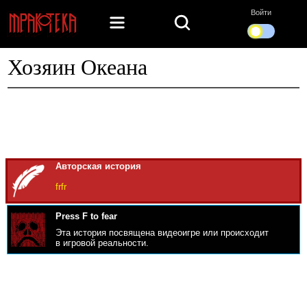
Войти
Хозяин Океана
Авторская история
frfr
Press F to fear
Эта история посвящена видеоигре или происходит
в игровой реальности.