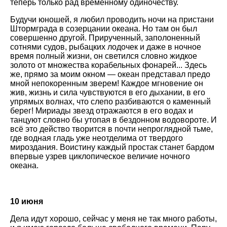
теперь только рад временному одиночеству.
Будучи юношей, я любил проводить ночи на пристани
Штормграда в созерцании океана. Но там он был
совершенно другой. Прирученный, заполоненный
сотнями судов, рыбацких лодочек и даже в ночное
время полный жизни, он светился словно жидкое
золото от множества корабельных фонарей... Здесь
же, прямо за моим окном — океан представал предо
мной непокоренным зверем! Каждое мгновение он
жив, жизнь и сила чувствуются в его дыхании, в его
упрямых волнах, что слепо разбиваются о каменный
берег! Мириады звезд отражаются в его водах и
танцуют словно бы утопая в бездонном водовороте. И
всё это действо творится в почти непроглядной тьме,
где водная гладь уже неотделима от твердого
мироздания. Воистину каждый простак станет бардом
впервые узрев циклопическое величие ночного
океана.
10 июня
Дела идут хорошо, сейчас у меня не так много работы,