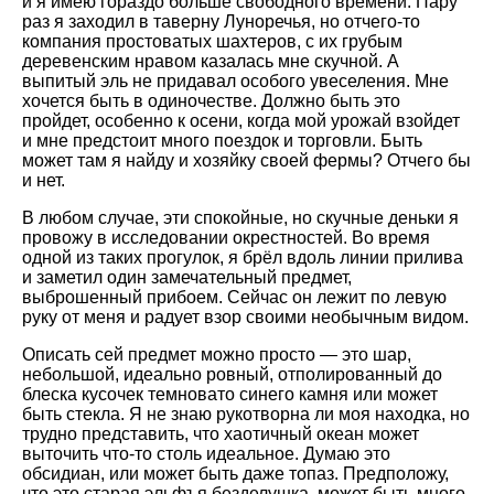
и я имею гораздо больше свободного времени. Пару
раз я заходил в таверну Луноречья, но отчего-то
компания простоватых шахтеров, с их грубым
деревенским нравом казалась мне скучной. А
выпитый эль не придавал особого увеселения. Мне
хочется быть в одиночестве. Должно быть это
пройдет, особенно к осени, когда мой урожай взойдет
и мне предстоит много поездок и торговли. Быть
может там я найду и хозяйку своей фермы? Отчего бы
и нет.
В любом случае, эти спокойные, но скучные деньки я
провожу в исследовании окрестностей. Во время
одной из таких прогулок, я брёл вдоль линии прилива
и заметил один замечательный предмет,
выброшенный прибоем. Сейчас он лежит по левую
руку от меня и радует взор своими необычным видом.
Описать сей предмет можно просто — это шар,
небольшой, идеально ровный, отполированный до
блеска кусочек темновато синего камня или может
быть стекла. Я не знаю рукотворна ли моя находка, но
трудно представить, что хаотичный океан может
выточить что-то столь идеальное. Думаю это
обсидиан, или может быть даже топаз. Предположу,
что это старая эльфъя безделушка, может быть много