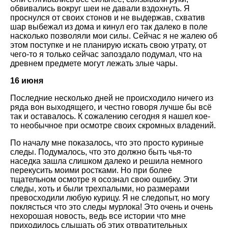
обвивались вокруг шеи не давали вздохнуть. Я
проснулся от своих стонов и не выдержав, схватив
шар выбежал из дома и кинул его так далеко в поле
насколько позволяли мои силы. Сейчас я не жалею об
этом поступке и не планирую искать свою утрату, от
чего-то я только сейчас запоздало подумал, что на
древнем предмете могут лежать злые чары.
16 июня
Последние несколько дней не происходило ничего из
ряда вон выходящего, и честно говоря лучше бы всё
так и оставалось. К сожалению сегодня я нашел кое-
то необычное при осмотре своих скромных владений.
По началу мне показалось, что это просто куриные
следы. Подумалось, что это должно быть чья-то
наседка зашла слишком далеко и решила немного
перекусить моими ростками. Но при более
тщательном осмотре я осознал свою ошибку. Эти
следы, хоть и были трехпалыми, но размерами
превосходили любую курицу. Я не следопыт, но могу
поклясться что это следы мурлока! Это очень и очень
нехорошая новость, ведь все истории что мне
приходилось слышать об этих отвратительных