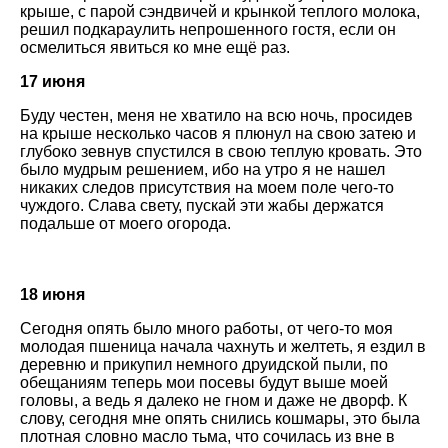
крыше, с парой сэндвичей и крынкой теплого молока,
решил подкараулить непрошенного гостя, если он
осмелиться явиться ко мне ещё раз.
17 июня
Буду честен, меня не хватило на всю ночь, просидев
на крыше несколько часов я плюнул на свою затею и
глубоко зевнув спустился в свою теплую кровать. Это
было мудрым решением, ибо на утро я не нашел
никаких следов присутствия на моем поле чего-то
чуждого. Слава свету, пускай эти жабы держатся
подальше от моего огорода.
18 июня
Сегодня опять было много работы, от чего-то моя
молодая пшеница начала чахнуть и желтеть, я ездил в
деревню и прикупил немного друидской пыли, по
обещаниям теперь мои посевы будут выше моей
головы, а ведь я далеко не гном и даже не дворф. К
слову, сегодня мне опять снились кошмары, это была
плотная словно масло тьма, что сочилась из вне в