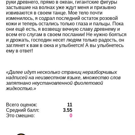
руки древнего, прямо в океан, гигантские фигуры
застывшие на волнах уже ждут меня и призывно
извиваются в своем танце. Мое тело почти
изменилось, я содрал последний остаток розовой
кожи и теперь остались только глаза и пальцы. Пока
они ещё есть, я возвещу вечную славу древнему и
всем его слугам в своем послании! Не нужно бояться
и дрожать, господин несет людям только радость, он
заглянет к вам в окна и улыбнется! А вы улыбнетесь
ему в ответ!
«Далее идут несколько страниц неразборчивых
надписей на неизвестном языке, множество слов
запятнано неустановленной фиолетовой
жидкостью.»
Всего оценок:
11
Средний балл:
3.55
Это смешно:
0