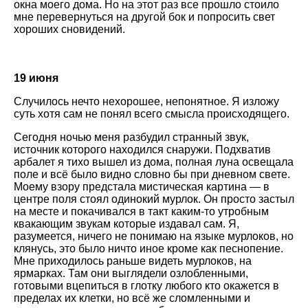
окна моего дома. Но на этот раз все прошло стоило
мне перевернуться на другой бок и попросить свет
хороших сновидений.
19 июня
Случилось нечто нехорошее, непонятное. Я изложу
суть хотя сам не понял всего смысла происходящего.
Сегодня ночью меня разбудил странный звук,
источник которого находился снаружи. Подхватив
арбалет я тихо вышел из дома, полная луна освещала
поле и всё было видно словно бы при дневном свете.
Моему взору предстала мистическая картина — в
центре поля стоял одинокий мурлок. Он просто застыл
на месте и покачивался в такт каким-то утробным
квакающим звукам которые издавал сам. Я,
разумеется, ничего не понимаю на языке мурлоков, но
клянусь, это было ничто иное кроме как песнопение.
Мне приходилось раньше видеть мурлоков, на
ярмарках. Там они выглядели озлобленными,
готовыми вцепиться в глотку любого кто окажется в
пределах их клетки, но всё же сломленными и