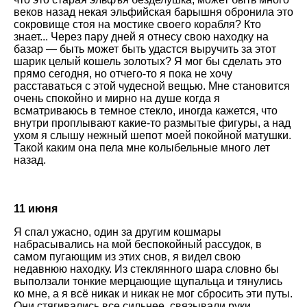
веков назад некая эльфийская барышня обронила это
сокровище стоя на мостике своего корабля? Кто
знает... Через пару дней я отнесу свою находку на
базар — быть может быть удастся выручить за этот
шарик целый кошель золотых? Я мог бы сделать это
прямо сегодня, но отчего-то я пока не хочу
расставаться с этой чудесной вещью. Мне становится
очень спокойно и мирно на душе когда я
всматриваюсь в темное стекло, иногда кажется, что
внутри проплывают какие-то размытые фигуры, а над
ухом я слышу нежный шепот моей покойной матушки.
Такой каким она пела мне колыбельные много лет
назад.
11 июня
Я спал ужасно, один за другим кошмары
набрасывались на мой беспокойный рассудок, в
самом пугающим из этих снов, я видел свою
недавнюю находку. Из стеклянного шара словно бы
выползали тонкие мерцающие щупальца и тянулись
ко мне, а я всё никак и никак не мог сбросить эти путы.
Они стягивались все сильнее, связывали руки,