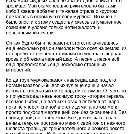
всех моих скудных слов не хватит дабы описать это
зрелище. Мои окаменевшие руки словно бы сами
собой взвели арбалет и тяжелая стрела с хрустом
врезалась в огромную голову мурлока. Во мне не
было злости к этому существу, сквозь затуманенное
сознание я уловил только нотки жалости и
невыносимой печали.
Он как будто бы и не заметил этого, покачнувшись
ещё несколько раз он замолк и тихо осел на землю, из
его пробитого черепа толчками выливалась черная
кровь и обтекала черный шар. А песня... песня всё
ещё продолжалась ещё несколько страшных
мгновений.
Когда труп мурлока замолк навсегда, шар под его
ногами казалось-бы вспыхнул ещё ярче и начал
источать синеватый ни то пар, ни то туман. От чего-то
я почувствовал невыносимую тоску которая терзала
всё мое бытие, на ватных ногах я пятился от шара,
пока не уперся спиной в стену дома, а потом меня
просто подкосил мертвецкий сон без сновидений. Без
сновидений, но с шепётом. Все долгие часы сна я
внимал ему, он постоянно менял свой тон от нежного
шелеста травы, до требовательного и резкого рокота
из глубин пучины. Всё кончилось только когда я