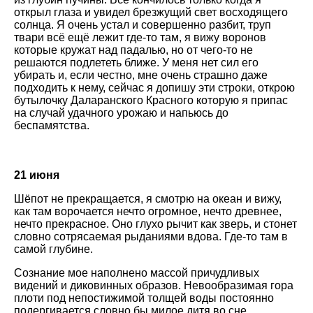
открыл глаза и увидел брезжущий свет восходящего
солнца. Я очень устал и совершенно разбит, труп
твари всё ещё лежит где-то там, я вижу воронов
которые кружат над падалью, но от чего-то не
решаются подлететь ближе. У меня нет сил его
убирать и, если честно, мне очень страшно даже
подходить к нему, сейчас я допишу эти строки, открою
бутылочку Даларанского Красного которую я припас
на случай удачного урожаю и напьюсь до
беспамятства.
21 июня
Шёпот не прекращается, я смотрю на океан и вижу,
как там ворочается нечто огромное, нечто древнее,
нечто прекрасное. Оно глухо рычит как зверь, и стонет
словно сотрясаемая рыданиями вдова. Где-то там в
самой глубине.
Сознание мое наполнено массой причудливых
видений и диковинных образов. Невообразимая гора
плоти под непостижимой толщей воды постоянно
подергивается словно бы милое дитя во сне.