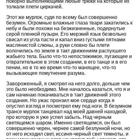
покорно выполняющими любые трюки на которые их
толкали плети циркачей.
Этот же мурлок, судя по всему был совершенно
безумен. Огромные влажные глаза твари закатились к
небу и были похожи на безжизненные, подернутые
серой пленкой пузыри. Его мерзкий язык безвольно
свисал из угла пасти и капал вниз густыми пятнами
маслянистой слюны, а руки словно бы плети
волочились по земле в такт движениям распухшего
жабьего тела. Было что-то непостижимое, пугающее и
отвратительное в этом создании, в его танце и в его
пении, но в то же время что-то манящее, что-то
вызывающее помутнение разума.
Завороженный, я смотрел на него долго, дольше чем
это было необходимо. Мне началось казаться, что я и
сам начинаю покачиваться в такт движений этого
создания. Но ужас пронзил мое сердце когда я
опустил взгляд и посмотрел ему под ноги. В безумном
трансе мурлок танцевал над моей давней находкой,
про которую я уже успел забыть. Над черным
светящемся шаром. Именно светящемся, он был
совершенно черен, чернее самой безлунной ночи, но
от него исходил свет, иссиня-черный свет темноты, и