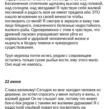
Бесконечное сплетение щупалец высоко над головой,
над солнцем, над звездами! Я чувствую себя жалкой
песчинкой и радость моя не имеет предела ибо ЭТО
нашло мгновение из своей вечности чтобы
поговорить со мной! Я смотрю в зеркало и вижу там
лицо бледного, охваченного болезнью недостойного,
жалкого раба. Одновременно с этим я чувствую, что
древний ласково упрашивает меня уйти из
нормальной и здоровой человеческой жизни и
нырнуть в бездну темени и чужеродного
существования.
Труп мурлока почти исчез, рядом с сокровищем
остались только сухие рыбьи кости, ему этого мало.
Оно ещё не наелось.
22 июня
Слава великому! Сегодня ко мне заходил человек из
деревни, он хотел спросить у меня лопату и вилы, о
жалкий дурак! Он не слышит зов, потому что живет
бок-о-бок рядом с такими же жалкими дураками! Я с
радостной улыбкой повел его посмотреть на