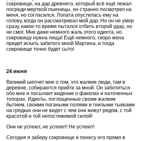
сокровище, на дар древнего, который всё ещё лежал
посреди мертвой пшеницы, он странно посмотрел на
меня, но согласился. Лопата опустилась ему на
голову, когда он рассматривал мой дар. Но он не умер
сразу, какое-то время пытался отбить второй удар, но
не смог. Мне даже немного жаль этого идиота, но
сокровищу нужна пища! Ещё немного, скоро жена
придет искать забитого мной Мартина, и тогда
сокровище точно будет сыто!
24 июня
Великий шепчет мне о том, что жалкие люди, там в
деревне, собираются прийти за мной. Он заботиться
обо мне и посылает видение о факелах и наточенных
топорах. Идиоты, поглощенные своим жалким
бытием, своими погаными полями и гнилыми тыквами
на грядках они не видят с чем они живут рядом, с той
красотой и той непостижимой силой!
Они не успеют, не успеют! Не успеют!
Сегодня я заберу сокровище и понесу его прямо в