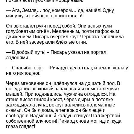
покрылась глубокими морщинами.
— Ага, Земля… под номером… да, нашёл! Одну
минутку, я сейчас всё приготовлю!
Он выставил руки перед собой. Они вспыхнули
голубоватым огнём. Медленным, почти пафосным
движением Писарь очертил круг. Чернота заполнила
его. В ней засверкали блёклые огни.
— В добрый путь! – Писарь указал на портал
ладонями.
— Спасибо, сэр, — Ричард сделал шаг, и земля ушла у
него из-под ног.
Через мгновение он шлёпнулся на дощатый пол. В
нос ударил знакомый запах пыли и помёта летучих
мышей. Приподнявшись, мужчина огляделся. На
стене висел гнилой крест, через дыры в потолке
заглядывала луна, вокруг валялись поломанные
скамьи. Он был дома, а теперь он был ещё и
свободен! Надменный колдун сгинул! Пал жертвой
собственной алчности! Ричард снова мог идти, куда
глаза глядят!