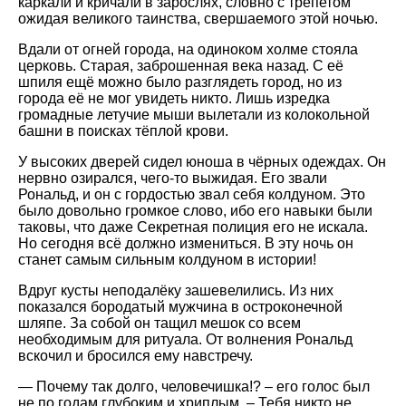
каркали и кричали в зарослях, словно с трепетом
ожидая великого таинства, свершаемого этой ночью.
Вдали от огней города, на одиноком холме стояла
церковь. Старая, заброшенная века назад. С её
шпиля ещё можно было разглядеть город, но из
города её не мог увидеть никто. Лишь изредка
громадные летучие мыши вылетали из колокольной
башни в поисках тёплой крови.
У высоких дверей сидел юноша в чёрных одеждах. Он
нервно озирался, чего-то выжидая. Его звали
Рональд, и он с гордостью звал себя колдуном. Это
было довольно громкое слово, ибо его навыки были
таковы, что даже Секретная полиция его не искала.
Но сегодня всё должно измениться. В эту ночь он
станет самым сильным колдуном в истории!
Вдруг кусты неподалёку зашевелились. Из них
показался бородатый мужчина в остроконечной
шляпе. За собой он тащил мешок со всем
необходимым для ритуала. От волнения Рональд
вскочил и бросился ему навстречу.
— Почему так долго, человечишка!? – его голос был
не по годам глубоким и хриплым. – Тебя никто не