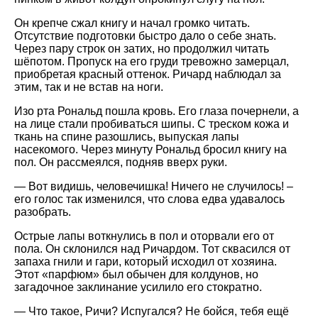
Он крепче сжал книгу и начал громко читать.
Отсутствие подготовки быстро дало о себе знать.
Через пару строк он затих, но продолжил читать
шёпотом. Пропуск на его груди тревожно замерцал,
приобретая красный оттенок. Ричард наблюдал за
этим, так и не встав на ноги.
Изо рта Рональд пошла кровь. Его глаза почернели, а
на лице стали пробиваться шипы. С треском кожа и
ткань на спине разошлись, выпуская лапы
насекомого. Через минуту Рональд бросил книгу на
пол. Он рассмеялся, подняв вверх руки.
— Вот видишь, человечишка! Ничего не случилось! –
его голос так изменился, что слова едва удавалось
разобрать.
Острые лапы воткнулись в пол и оторвали его от
пола. Он склонился над Ричардом. Тот сквасился от
запаха гнили и гари, который исходил от хозяина.
Этот «парфюм» был обычен для колдунов, но
загадочное заклинание усилило его стократно.
— Что такое, Ричи? Испугался? Не бойся, тебя ещё