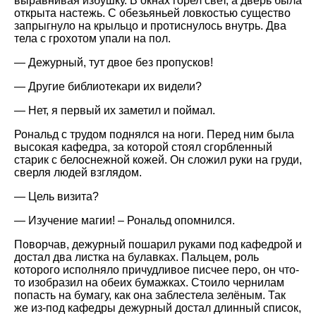
выравнивая избушку. В окнах горел свет, а дверь была
открыта настежь. С обезьяньей ловкостью существо
запрыгнуло на крыльцо и протиснулось внутрь. Два
тела с грохотом упали на пол.
— Дежурный, тут двое без пропусков!
— Другие библиотекари их видели?
— Нет, я первый их заметил и поймал.
Рональд с трудом поднялся на ноги. Перед ним была
высокая кафедра, за которой стоял сгорбленный
старик с белоснежной кожей. Он сложил руки на груди,
сверля людей взглядом.
— Цель визита?
— Изучение магии! – Рональд опомнился.
Поворчав, дежурный пошарил руками под кафедрой и
достал два листка на булавках. Пальцем, роль
которого исполняло причудливое писчее перо, он что-
то изобразил на обеих бумажках. Стоило чернилам
попасть на бумагу, как она заблестела зелёным. Так
же из-под кафедры дежурный достал длинный список,