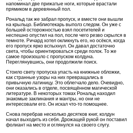
напоминал две прижатые ноги, которые врастали
прямиком в деревянный пол.
Рональд так же забрал пропуск, и вместе они вышли
на крыльцо. Библиотекарь выполз следом. Он уже с
большей осторожностью взял посетителей и
неспешно опустил на пол, после чего резво скрылся в
темноте. Ричард хотел окликнуть его, но осёкся, когда
его пропуск ярко вспыхнул. Он давал достаточно
света, чтобы ориентироваться среди полок. То же
самое произошло с пропуском колдуна.
Переглянувшись, они продолжили поиск.
Стоило свету пропуска упасть на книжные обложки,
как странные узоры на них превращались в
привычную латиницу. Это облегчало дело. Очевидно,
они оказались в отделе, посвящённом магической
литературе. В некоторых томах Рональд находил
знакомые заклинания и мантры, но они не
интересовали его. Он искал что-то помощнее.
Снова перебрав несколько десятков книг, колдун
начал выходить из себя. Дрожащей рукой он поставил
фолиант на место и оглянулся на своего слугу.