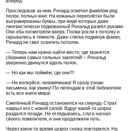
вперёд.
Проследовав за ним, Ричард осветил факелом ряд
полок, полных книг. На кожаных переплётах были
выгравированы буквы, при виде которых даже
лингвистически подкованный Рональд развёл руками.
Они оба посмотрели вверх. Полки росли к потолку и
скрывались в темноте. Даже слегка подкинув факел,
Ричард не смог осветить потолок.
— Теперь нам нужно найти место, где хранятся
сборники самых сильных заклятий! – Рональд
уверенно двинулся вдоль полок.
— Но как мы поймём, где они?!
— Не волнуйся, человечишка! Я сразу узнаю
письмена, как увижу! По легендам в этой библиотеке
есть все книги мира!
Сметённый Ричард остановился на секунду. Страх
накрыл его с новой силой. Вдруг какой-то шорох
раздался позади. Не оглядываясь, слуга нагнал
своего повелителя, и они продолжили путь.
Через какое-то время шорох снова повторился. На