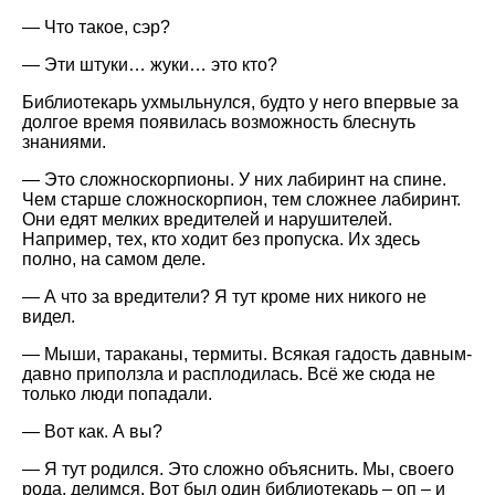
— Что такое, сэр?
— Эти штуки… жуки… это кто?
Библиотекарь ухмыльнулся, будто у него впервые за
долгое время появилась возможность блеснуть
знаниями.
— Это сложноскорпионы. У них лабиринт на спине.
Чем старше сложноскорпион, тем сложнее лабиринт.
Они едят мелких вредителей и нарушителей.
Например, тех, кто ходит без пропуска. Их здесь
полно, на самом деле.
— А что за вредители? Я тут кроме них никого не
видел.
— Мыши, тараканы, термиты. Всякая гадость давным-
давно приползла и расплодилась. Всё же сюда не
только люди попадали.
— Вот как. А вы?
— Я тут родился. Это сложно объяснить. Мы, своего
рода, делимся. Вот был один библиотекарь – оп – и