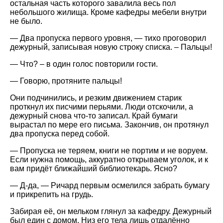
остальная часть которого завалила весь пол
небольшого жилища. Кроме кафедры мебели внутри
не было.
— Два пропуска первого уровня, — тихо проговорил
дежурный, записывая новую строку списка. – Пальцы!
— Что? – в один голос повторили гости.
— Говорю, протяните пальцы!
Они подчинились, и резким движением старик
проткнул их писчими перьями. Люди отскочили, а
дежурный снова что-то записал. Край бумаги
вырастал по мере его письма. Закончив, он протянул
два пропуска перед собой.
— Пропуска не теряем, книги не портим и не воруем.
Если нужна помощь, аккуратно открываем уголок, и к
вам придёт ближайший библиотекарь. Ясно?
— Д-да, — Ричард первым осмелился забрать бумагу
и прикрепить на грудь.
Забирая её, он мельком глянул за кафедру. Дежурный
был един с домом. Низ его тела лишь отдалённо