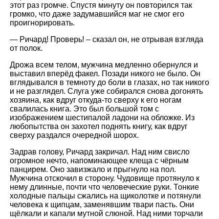
этот раз громче. Спустя минуту он повторился так
громко, что даже задумавшийся маг не смог его
проигнорировать.
— Ричард! Проверь! – сказал он, не отрывая взгляда
от полок.
Дрожа всем телом, мужчина медленно обернулся и
выставил вперёд факел. Позади никого не было. Он
вглядывался в темноту до боли в глазах, но так никого
и не разглядел. Слуга уже собирался снова догонять
хозяина, как вдруг откуда-то сверху к его ногам
свалилась книга. Это был большой том с
изображением шестипалой ладони на обложке. Из
любопытства он захотел поднять книгу, как вдруг
сверху раздался очередной шорох.
Задрав голову, Ричард закричал. Над ним свисло
огромное нечто, напоминающее клеща с чёрным
панцирем. Оно завизжало и прыгнуло на пол.
Мужчина отскочил в сторону. Чудовище протянуло к
нему длинные, почти что человеческие руки. Тонкие
холодные пальцы сжались на щиколотке и потянули
человека к щипцам, заменявшим твари пасть. Они
щёлкали и капали мутной слюной. Над ними торчали