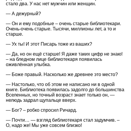
стало два. У нас нет мужчин или женщин.
— А дежурный?
— Он и ему подобные – очень старые библиотекари.
Очень-очень старые. Тысячи, миллионы лет, а то и
старше.
— Ух ты! И этот Писарь тоже из ваших?
— Да, но он ещё старше! Я даже таких цифр не знаю!
– на бледном лице библиотекаря появилась
оживлённая улыбка.
— Боже правый. Насколько же древнее это место?
— Настолько, что об этом не написано ни в одной
книге. Библиотека появилась задолго до большинства
Вселенных, но точный возраст знает только он, —
нелюдь задрал щупальце вверх.
— Бог? – робко спросил Ричард.
— Почти… — взгляд библиотекаря стал задумчив. –
О, надо же! Мы уже совсем близко!