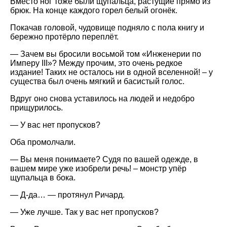
Вместо ног тоже были щупальца, растущие прямо из
брюк. На конце каждого горел белый огонёк.
Покачав головой, чудовище подняло с пола книгу и
бережно протёрло переплёт.
— Зачем вы бросили восьмой том «Инженерии по
Имперу III»? Между прочим, это очень редкое
издание! Таких не осталось ни в одной вселенной! – у
существа был очень мягкий и басистый голос.
Вдруг оно снова уставилось на людей и недобро
прищурилось.
— У вас нет пропусков?
Оба промолчали.
— Вы меня понимаете? Судя по вашей одежде, в
вашем мире уже изобрели речь! – монстр упёр
щупальца в бока.
— Д-да… — протянул Ричард.
— Уже лучше. Так у вас нет пропусков?