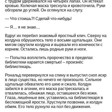
с трудом удерживался на четырёх лапах. Он истекал
кровью. Колючая маска треснула и кровоточила. Руки
обгорели до углей. Он оглянулся на слугу.
— Что стоишь?! Сделай что-нибудь!
— Я… я не знаю…
Вдруг их перебил знакомый яростный клич. Сверху на
колдуна обрушилось тело о восьми щупальцах. Они
мигом скрутили колдуна и вырвали его конечности с
корнем. Остались лишь родные руки и ноги.
— Попытка воплотить пророчество в пределах
библиотеки карается смертью! – произнёс
библиотекарь.
Рональд перевернулся на спину и выпустил сноп искр
в лицо существа, но ничего не произошло. Сильное
щупальце обхватило его шею и сжало. Колдун
забился в агонии, его маска растрескалась и
отвалилась, обнажая лицо, оставшееся без кожи.
Глаза, лишённые век, уставились на библиотекаря в
беспомощной ярости. Хрустнули позвонки, и колдун
обмяк. Его тело рухнуло на пол без движения.