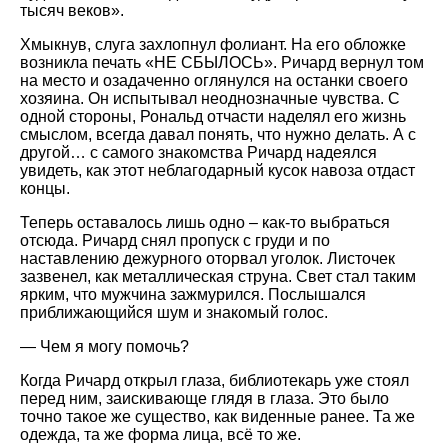
тысяч веков».
Хмыкнув, слуга захлопнул фолиант. На его обложке
возникла печать «НЕ СБЫЛОСЬ». Ричард вернул том
на место и озадаченно оглянулся на останки своего
хозяина. Он испытывал неоднозначные чувства. С
одной стороны, Рональд отчасти наделял его жизнь
смыслом, всегда давал понять, что нужно делать. А с
другой… с самого знакомства Ричард надеялся
увидеть, как этот неблагодарный кусок навоза отдаст
концы.
Теперь оставалось лишь одно – как-то выбраться
отсюда. Ричард снял пропуск с груди и по
наставлению дежурного оторвал уголок. Листочек
зазвенел, как металлическая струна. Свет стал таким
ярким, что мужчина зажмурился. Послышался
приближающийся шум и знакомый голос.
— Чем я могу помочь?
Когда Ричард открыл глаза, библиотекарь уже стоял
перед ним, заискивающе глядя в глаза. Это было
точно такое же существо, как виденные ранее. Та же
одежда, та же форма лица, всё то же.