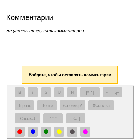
Комментарии
Не удалось загрузить комментарии
Войдите, чтобы оставлять комментарии
B
I
S
U
H
[❝ ❞]
— q
Вправо
Центр
/Спойлер/
#Ссылка
Сноска
* * *
|Кат|
1