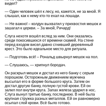
видел?
— Один человек шёл к лесу, но, кажется, не за мной. Я
слышал, как к нему кто-то ехал на лошади.
— Не важно! – колдун выхватил у прихвостня мешок и
зашагал к церкви. – За мной, Ричард!
Слуга нехотя вошёл вслед за ним. Они оказались
среди покосившихся от времени скамей. На стене
перед входом висел давно сгнивший деревянный
крест. Это было идеальное место для ритуала.
— Подготовь всё! – Рональд швырнул мешок на пол.
— Слушаюсь, — хрипнул бородач.
Он раскрыл мешок и достал из него банку с серым
порошком. Осторожным движением мужчина
высыпал его в форме большого круга. Затем он
достал другую банку, полную густой крови. Ей он
залил пол внутри круга. Запах железа ударил в нос.
Слуга вынул третью банку, последнюю. В ней была
крупная стружка разных металлов. Ей он равномерно
осыпал слой крови. Всё было готово.