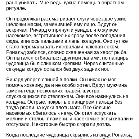
рано убивать. Мне ведь нужна помощь в обратном
ритуале.
Он продолжал рассматривает слугу через две узкие
щёлочки маски, заменившей ему лицо. Вдруг он
вскричал. Ричард отпрянул и увидел, что жуткое
насекомое, встретившее их сразу после попадания
сюда, впилось пальцами в лапы колдуна. Оно тут же
стало перемалывать их жвалами, хлюпая соком.
Рональд забился, словно схваченная за хвост рыба.
Он пытался отбиваться другими лапами, но панцирь
чудовища был слишком крепким. Через считанные
секунды колдун остался без двух задних ног.
Ричард упёрся спиной в полки. Он никак не мог
помочь хозяину, да и не особо хотел. Вдруг мужчина
заметил ещё нескольких тварей, шустро
спускающихся по стеллажам. Они все накинулись на
колдуна. Острые, покрытые панцирем пальцы без
труда рвали на куски плоть мага. Всё больше
насекомых сбегалось к нему. Он стал испускать
молнии и столбы пламени, и насекомые вспыхивали и
отступали. Некоторые быстро сгорали дотла.
Когда последние чудовища скрылись из виду, Рональд