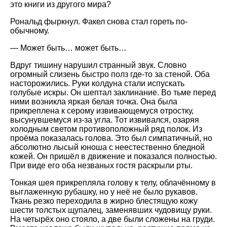
это книги из другого мира?
Рональд фыркнул. Факел снова стал гореть по-
обычному.
— Может быть… может быть…
Вдруг тишину нарушил странный звук. Словно
огромный слизень быстро полз где-то за стеной. Оба
насторожились. Руки колдуна стали испускать
голубые искры. Он шептал заклинание. Во тьме перед
ними возникла яркая белая точка. Она была
прикреплена к серому извивающемуся отростку,
высунувшемуся из-за угла. Тот извивался, озаряя
холодным светом противоположный ряд полок. Из
проёма показалась голова. Это был симпатичный, но
абсолютно лысый юноша с неестественно бледной
кожей. Он пришёл в движение и показался полностью.
При виде его оба незваных гостя раскрыли рты.
Тонкая шея прикрепляла голову к телу, облачённому в
выглаженную рубашку, но у неё не было рукавов.
Ткань резко переходила в жирно блестящую кожу
шести толстых щупалец, заменявших чудовищу руки.
На четырёх оно стояло, а две были сложены на груди.