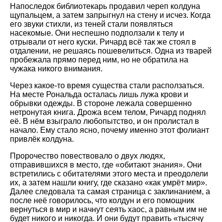
Напоследок библиотекарь продавил череп колдуна
щупальцем, а затем запрыгнул на стену и исчез. Когда
его звуки стихли, из теней стали появляться
насекомые. Они неспешно подползали к телу и
отрывали от него куски. Ричард всё так же стоял в
отдалении, не решаясь пошевелиться. Одна из тварей
пробежала прямо перед ним, но не обратила на
чужака никого внимания.
Через какое-то время существа стали расползаться.
На месте Рональда осталась лишь лужа крови и
обрывки одежды. В стороне лежала совершенно
нетронутая книга. Дрожа всем телом, Ричард поднял
её. В нём взыграло любопытство, и он пролистал в
начало. Ему стало ясно, почему именно этот фолиант
привлёк колдуна.
Пророчество повествовало о двух людях,
отправившихся в место, где «обитают знания». Они
встретились с обитателями этого места и преодолели
их, а затем нашли книгу, где сказано «как умрёт мир».
Далее следовала та самая страница с заклинанием, а
после неё говорилось, что колдун и его помощник
вернуться в мир и начнут сеять хаос, а равным им не
будет никого и никогда. И они будут править «тысячу