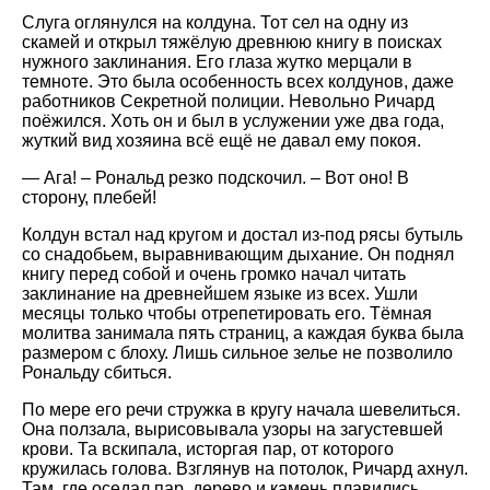
Слуга оглянулся на колдуна. Тот сел на одну из
скамей и открыл тяжёлую древнюю книгу в поисках
нужного заклинания. Его глаза жутко мерцали в
темноте. Это была особенность всех колдунов, даже
работников Секретной полиции. Невольно Ричард
поёжился. Хоть он и был в услужении уже два года,
жуткий вид хозяина всё ещё не давал ему покоя.
— Ага! – Рональд резко подскочил. – Вот оно! В
сторону, плебей!
Колдун встал над кругом и достал из-под рясы бутыль
со снадобьем, выравнивающим дыхание. Он поднял
книгу перед собой и очень громко начал читать
заклинание на древнейшем языке из всех. Ушли
месяцы только чтобы отрепетировать его. Тёмная
молитва занимала пять страниц, а каждая буква была
размером с блоху. Лишь сильное зелье не позволило
Рональду сбиться.
По мере его речи стружка в кругу начала шевелиться.
Она ползала, вырисовывала узоры на загустевшей
крови. Та вскипала, исторгая пар, от которого
кружилась голова. Взглянув на потолок, Ричард ахнул.
Там, где оседал пар, дерево и камень плавились,