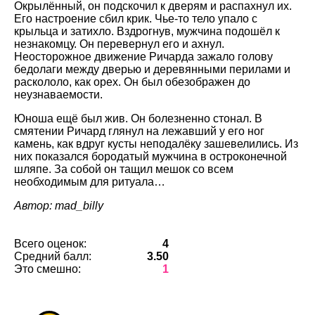
Окрылённый, он подскочил к дверям и распахнул их.
Его настроение сбил крик. Чье-то тело упало с
крыльца и затихло. Вздрогнув, мужчина подошёл к
незнакомцу. Он перевернул его и ахнул.
Неосторожное движение Ричарда зажало голову
бедолаги между дверью и деревянными перилами и
раскололо, как орех. Он был обезображен до
неузнаваемости.
Юноша ещё был жив. Он болезненно стонал. В
смятении Ричард глянул на лежавший у его ног
камень, как вдруг кусты неподалёку зашевелились. Из
них показался бородатый мужчина в остроконечной
шляпе. За собой он тащил мешок со всем
необходимым для ритуала…
Автор: mad_billy
Всего оценок:
4
Средний балл:
3.50
Это смешно:
1