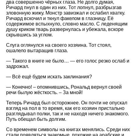
два совершенно чёрных глаза. Не долго думая,
Ричард пнул в один из них. Тот лопнул, разбрызгав
зловонную жижу. Монстр завизжал и ослабил хватку.
Ричард вскочил и ткнул факелом в глазницу. Её
содержимое вспыхнуло, словно масло. С леденящим
душу криком тварь развернулась и убежала, вскоре
скрывшись за углом.
Слуга оглянулся на своего хозяина. Тот стоял,
ошалело вытаращив глаза.
— Такого в книге не было… — его голос резко ослаб и
задрожал.
— Всё ещё будем искать заклинания?
— Конечно! – опомнившись, Рональд вернул своей
речи былую жёсткость. – За мной!
Теперь Ричард был осторожнее. Он почти не опускал
взгляд на пол в то время, как его хозяин пристально
разглядывал полки, так и не находя ничего знакомого.
Путь обещал быть долгим.
Со временем символы на книгах менялись. Среди них
стали появляться знакомые, похожие на арабские и