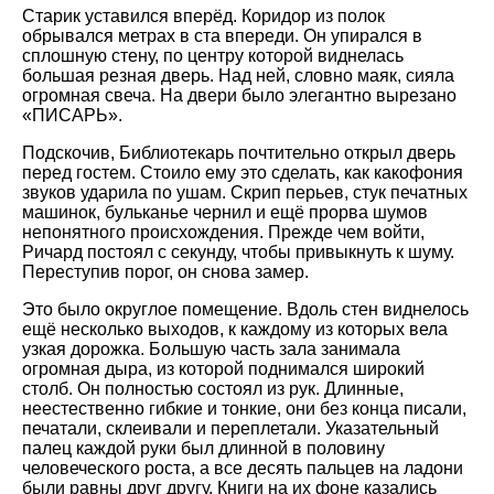
Старик уставился вперёд. Коридор из полок
обрывался метрах в ста впереди. Он упирался в
сплошную стену, по центру которой виднелась
большая резная дверь. Над ней, словно маяк, сияла
огромная свеча. На двери было элегантно вырезано
«ПИСАРЬ».
Подскочив, Библиотекарь почтительно открыл дверь
перед гостем. Стоило ему это сделать, как какофония
звуков ударила по ушам. Скрип перьев, стук печатных
машинок, бульканье чернил и ещё прорва шумов
непонятного происхождения. Прежде чем войти,
Ричард постоял с секунду, чтобы привыкнуть к шуму.
Переступив порог, он снова замер.
Это было округлое помещение. Вдоль стен виднелось
ещё несколько выходов, к каждому из которых вела
узкая дорожка. Большую часть зала занимала
огромная дыра, из которой поднимался широкий
столб. Он полностью состоял из рук. Длинные,
неестественно гибкие и тонкие, они без конца писали,
печатали, склеивали и переплетали. Указательный
палец каждой руки был длинной в половину
человеческого роста, а все десять пальцев на ладони
были равны друг другу. Книги на их фоне казались