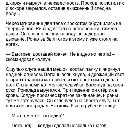
шкирку и нырнул в неизвестность. Проход поглотил их
и вскоре закрылся, оставив выжженный след на
полу…
Через мгновение два тела с грохотом обрушились на
твёрдый пол. Ричард встал на четвереньки, тяжело
дыша. Он словно нырнул в воду, не задержав
дыхание. Рональд был готов к этому и уже стоял на
ногах.
— Быстрее, доставай факел! Не видно ни черта! –
скомандовал колдун.
Ощупью слуга нашёл мешок, достал палку и чиркнул
над ней огнивом. Ветошь вспыхнула, и дрожащий свет
озарил странный материал, из которого был сделан
пол. Он напоминал мелкие чешуйки. Взглянув на свои
руки, Рональд выругался. При падении он стёр их в
кровь. Колдун произнёс краткое заклинание, и раны
тут же затянулась. Он оглянулся на своего слугу. Тот
почти не пострадал. Его кожа была грубее и толще.
— Мы на месте, господин?
— Пока нет, — колдун сделал несколько шагов