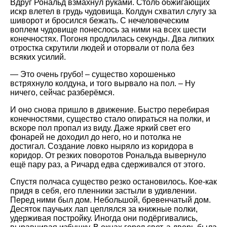
Вдруг Рональд взмахнул руками. Столб обжигающих
искр влетел в грудь чудовища. Колдун схватил слугу за
шиворот и бросился бежать. С нечеловеческим
воплем чудовище понеслось за ними на всех шести
конечностях. Погоня продлилась секунды. Два липких
отростка скрутили людей и оторвали от пола без
всяких усилий.
— Это очень грубо! – существо хорошенько
встряхнуло колдуна, и того вырвало на пол. – Ну
ничего, сейчас разберёмся.
И оно снова пришло в движение. Быстро перебирая
конечностями, существо стало опираться на полки, и
вскоре пол пропал из виду. Даже яркий свет его
фонарей не доходил до него, но и потолка не
достигал. Создание ловко ныряло из коридора в
коридор. От резких поворотов Рональда вывернуло
ещё пару раз, а Ричард едва сдерживался от этого.
Спустя полчаса существо резко остановилось. Кое-как
придя в себя, его пленники застыли в удивлении.
Перед ними был дом. Небольшой, бревенчатый дом.
Десяток паучьих лап цеплялся за книжные полки,
удерживая постройку. Иногда они подёргивались,