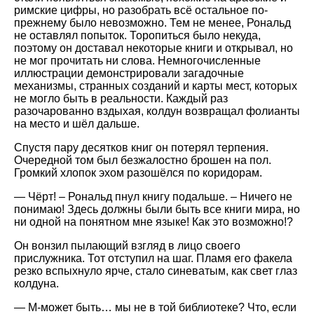
римские цифры, но разобрать всё остальное по-
прежнему было невозможно. Тем не менее, Рональд
не оставлял попыток. Торопиться было некуда,
поэтому он доставал некоторые книги и открывал, но
не мог прочитать ни слова. Немногочисленные
иллюстрации демонстрировали загадочные
механизмы, странных созданий и карты мест, которых
не могло быть в реальности. Каждый раз
разочарованно вздыхая, колдун возвращал фолианты
на место и шёл дальше.
Спустя пару десятков книг он потерял терпения.
Очередной том был безжалостно брошен на пол.
Громкий хлопок эхом разошёлся по коридорам.
— Чёрт! – Рональд пнул книгу подальше. – Ничего не
понимаю! Здесь должны были быть все книги мира, но
ни одной на понятном мне языке! Как это возможно!?
Он вонзил пылающий взгляд в лицо своего
прислужника. Тот отступил на шаг. Пламя его факела
резко вспыхнуло ярче, стало синеватым, как свет глаз
колдуна.
— М-может быть… мы не в той библиотеке? Что, если