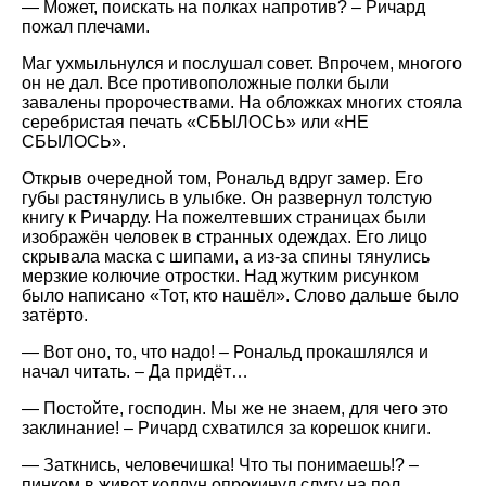
— Может, поискать на полках напротив? – Ричард
пожал плечами.
Маг ухмыльнулся и послушал совет. Впрочем, многого
он не дал. Все противоположные полки были
завалены пророчествами. На обложках многих стояла
серебристая печать «СБЫЛОСЬ» или «НЕ
СБЫЛОСЬ».
Открыв очередной том, Рональд вдруг замер. Его
губы растянулись в улыбке. Он развернул толстую
книгу к Ричарду. На пожелтевших страницах были
изображён человек в странных одеждах. Его лицо
скрывала маска с шипами, а из-за спины тянулись
мерзкие колючие отростки. Над жутким рисунком
было написано «Тот, кто нашёл». Слово дальше было
затёрто.
— Вот оно, то, что надо! – Рональд прокашлялся и
начал читать. – Да придёт…
— Постойте, господин. Мы же не знаем, для чего это
заклинание! – Ричард схватился за корешок книги.
— Заткнись, человечишка! Что ты понимаешь!? –
пинком в живот колдун опрокинул слугу на пол.