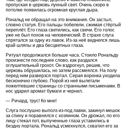
пропуская в церковь лунный свет. Очень скоро в
потолке появилась огромная круглая дыра.
Рональд не обращал на это внимания. Он застыл,
словно статуя. Его пальцы побелели, сжимая стёртый
переплёт. Его глаза светились, как свечи. Его голос
уже не был похож на человеческий. В страхе слуга
спрятался за одну из лавок. Из-за неё виднелся лишь
край шляпы и два бесцветных глаза.
Ритуал продолжался больше часа. Стоило Рональду
произнести последнее слово, как раздался
оглушительный грохот. Он вздрогнул, решив, что
церковь обрушилась, но затем рассмеялся. На полу
перед ним разверзся портал. Серая воронка уходила
бесконечно глубоко. Порой из неё вылетали
пожелтевшие страницы со странными письменами. В
нос ударил аромат бумаги и чернил.
— Ричард, трус! Ко мне!
Слуга послушно выполз из-под лавки, закинул мешок
за спину и поравнялся с хозяином. Он дрожал, по его
лицу стекал пот, выпученные глаза уставились в
бездну портала. Рональд усмехнулся, схватил его за