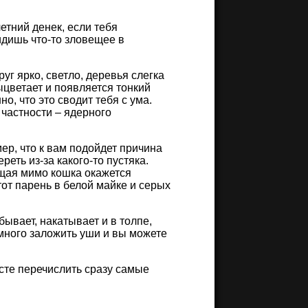
етний денек, если тебя
идишь что-то зловещее в
уг ярко, светло, деревья слегка
ыцветает и появляется тонкий
, что это сводит тебя с ума.
 частности – ядерного
ер, что к вам подойдет причина
еть из-за какого-то пустяка.
ящая мимо кошка окажется
тот парень в белой майке и серых
бывает, накатывает и в толпе,
емного заложить уши и вы можете
сте перечислить сразу самые