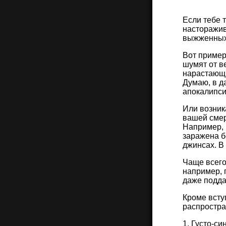
Если тебе 
насторажив
выжженных 
Вот пример 
шумят от в
нарастающи
Думаю, в д
апокалипси
Или возник
вашей смер
Например, 
заражена б
джинсах. В
Чаще всего 
например, 
даже подда
Кроме всту
распростра
1. Густо-с