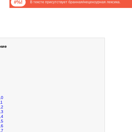
#%!
В тексте присутствует бранная/нецензурная лексика.
ние
10
11
12
13
14
15
16
17