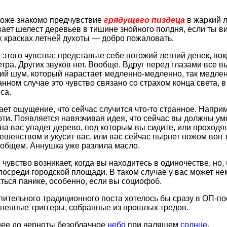
тоже знакомо предчувствие
грядущего пиздеца
в жаркий л
ает шелест деревьев в тишине знойного полдня, если ты в
красках летней духоты — добро пожаловать.
этого чувства: представьте себе погожий летний денек, вокр
етра. Других звуков нет. Вообще. Вдруг перед глазами все в
й шум, который нарастает медленно-медленно, так медленно
анном случае это чувство связано со страхом конца света, в
са.
ает ощущение, что сейчас случится что-то странное. Наприм
ти. Появляется навязчивая идея, что сейчас вы должны умер
на вас упадет дерево, под которым вы сидите, или проход
ешенством и укусит вас, или вас сейчас пырнет ножом вон 
 общем, Аннушка уже разлила масло.
чувство возникает, когда вы находитесь в одиночестве, но, 
посреди городской площади. В таком случае у вас может н
ться панике, особенно, если вы социофоб.
пительного традиционного поста хотелось бы сразу в ОП-по
ненные триггеры, собранные из прошлых тредов.
инее до черноты безоблачное
небо
при палящем
солнце
.