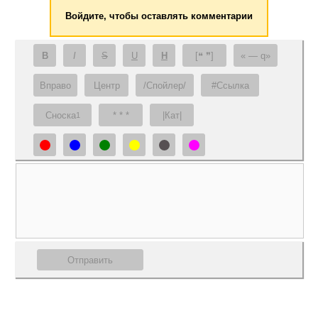
Войдите, чтобы оставлять комментарии
B
I
S
U
H
[❝ ❞]
— q
Вправо
Центр
/Спойлер/
#Ссылка
Сноска
* * *
|Кат|
1