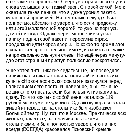
ещё заметно припекало. Свернув с привычного пути я
снова услышал этот гадкий звон. С новой силой. Меня
охватила такая паника, что я даже уронил пакет с
купленной провизией. На несколько секунд я был
полностью, абсолютно уверен, что если продолжу
идти этой малолюдной дорогой, то уже не вернусь
домой никогда. Однако через мгновение я унял
панику, поднял свой пакет и, пересилив страх,
продолжил идти через дворы. На какое-то время звон
в ушах стал просто невыносимым, из моих глаз даже
непроизвольно хлынули слёзы. Но ещё через минуту-
две этот странный приступ полностью прекратился.
Я не хотел пить никакие седативные, но последняя
паническая атака заставила меня зайти в аптеку и
купить «Ново-пассит», которым я и закинулся перед
написанием сего поста. И, наверное, я бы так и не
решился его писать, если бы не вынул из кармана
сдачу. То, что взятых с собой денег осталось 119
рублей меня уже не удивило. Однако купюра вызвала
живой интерес, т.к. на стольнике был изображён
Большой театр. Ну, тот что в Москве. Практически всю
жизнь я, как и все, расплачиваюсь такими
стольниками, и был полностью уверен, что на них
всегда (ВСЕГДА) красовался Псковский кремль.