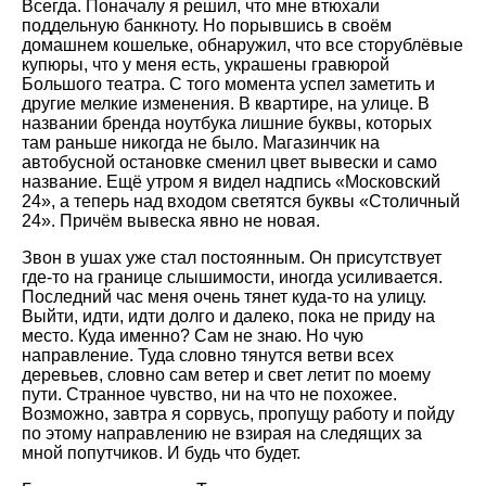
Всегда. Поначалу я решил, что мне втюхали
поддельную банкноту. Но порывшись в своём
домашнем кошельке, обнаружил, что все сторублёвые
купюры, что у меня есть, украшены гравюрой
Большого театра. С того момента успел заметить и
другие мелкие изменения. В квартире, на улице. В
названии бренда ноутбука лишние буквы, которых
там раньше никогда не было. Магазинчик на
автобусной остановке сменил цвет вывески и само
название. Ещё утром я видел надпись «Московский
24», а теперь над входом светятся буквы «Столичный
24». Причём вывеска явно не новая.
Звон в ушах уже стал постоянным. Он присутствует
где-то на границе слышимости, иногда усиливается.
Последний час меня очень тянет куда-то на улицу.
Выйти, идти, идти долго и далеко, пока не приду на
место. Куда именно? Сам не знаю. Но чую
направление. Туда словно тянутся ветви всех
деревьев, словно сам ветер и свет летит по моему
пути. Странное чувство, ни на что не похожее.
Возможно, завтра я сорвусь, пропущу работу и пойду
по этому направлению не взирая на следящих за
мной попутчиков. И будь что будет.