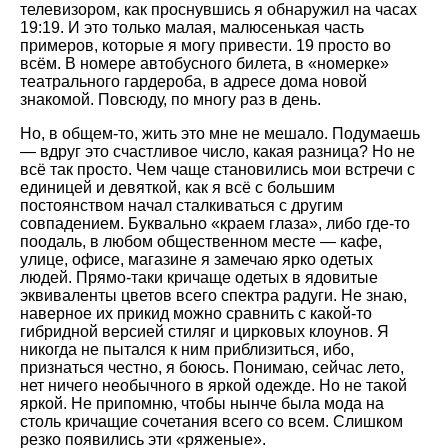
телевизором, как проснувшись я обнаружил на часах
19:19. И это только малая, малюсенькая часть
примеров, которые я могу привести. 19 просто во
всём. В номере автобусного билета, в «номерке»
театрального гардероба, в адресе дома новой
знакомой. Повсюду, по многу раз в день.
Но, в общем-то, жить это мне не мешало. Подумаешь
— вдруг это счастливое число, какая разница? Но не
всё так просто. Чем чаще становились мои встречи с
единицей и девяткой, как я всё с большим
постоянством начал сталкиваться с другим
совпадением. Буквально «краем глаза», либо где-то
поодаль, в любом общественном месте — кафе,
улице, офисе, магазине я замечаю ярко одетых
людей. Прямо-таки кричаще одетых в ядовитые
эквиваленты цветов всего спектра радуги. Не знаю,
наверное их прикид можно сравнить с какой-то
гибридной версией стиляг и цирковых клоунов. Я
никогда не пытался к ним приблизиться, ибо,
признаться честно, я боюсь. Понимаю, сейчас лето,
нет ничего необычного в яркой одежде. Но не такой
яркой. Не припомню, чтобы нынче была мода на
столь кричащие сочетания всего со всем. Слишком
резко появились эти «ряженые».