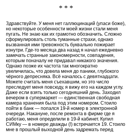
* * *
Здравствуйте. У меня нет галлюцинаций (упаси боже),
но некоторые особенности моей жизни стали меня
пугать. Не знаю как их грамотно обозначить. Сложно
сформулировать столь туманные страхи, однако
вызванная ими тревожность буквально пожирает
изнутри. Где-то месяца два назад я начал ежедневно
замечать странные закономерности, совпадения,
которым поначалу не придавал никакого значения.
Однако позже их частота так многократно
увеличилась, что довела меня до паники, глубокого
чёрного депресняка. Всё началось с девятнадцати.
Можете считать меня съехавшим, но это число
преследует меня повсюду, я вижу его на каждом углу.
Даже если взять только сегодняшний день. Заходил
вечером в супермаркет — единственная свободная
камера хранения была под этим номером. Стоило
пойти в банк — попался 19-й номер в электронной
очереди. Накануне, после ремонта в фирме где я
работаю, меня определили в 19-й кабинет. Купил
СИМку — в номере дважды (!) встречается 19. Стоило
мне в прошлый выходной день задремать перед