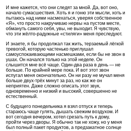
И мне кажется, что они следят за мной. Да, вот оно,
начало сумасшествия. Хоть я и гоню эти мысли, хоть и
пытаюсь над ними насмехаться, уверяя собственное
«Я», что просто накручиваю нервы на пустом месте,
обмануть самого себя, увы, не выходит. Я чувствую,
что эти жёлто-радужные «стиляги» меня преследуют.
И знаете, я бы продолжал так жить, терзаемый лёгкой
тревогой, которую частенько приглушал
самоуспокаивающими насмешками, если бы не звон в
ушах. Он начался только на этой неделе. Он
слышится мне всё чаще. Один-два раза в день — не
больше. По крайней мере пока. И вот этот звон
испугал меня окончательно. Он ни разу не мучал меня
больше двух-трёх минут за раз, но как же он
неприятен. Даже сложно описать этот звук,
одновременно и низкий и высокий, совершенно не
естественный.
С будущего понедельника я взял отпуск и теперь
стараюсь чаще гулять, дышать свежим воздухом. И
вот сегодня вечером, хотел срезать путь к дому,
пройти через дворы. Я обычно так не хожу, но у меня
был полный пакет продуктов, а предзакатное солнце