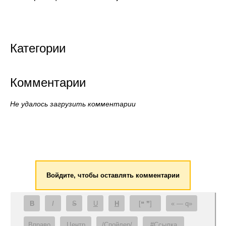
Категории
Комментарии
Не удалось загрузить комментарии
Войдите, чтобы оставлять комментарии
B
I
S
U
H
[❝ ❞]
— q
Вправо
Центр
/Спойлер/
#Ссылка