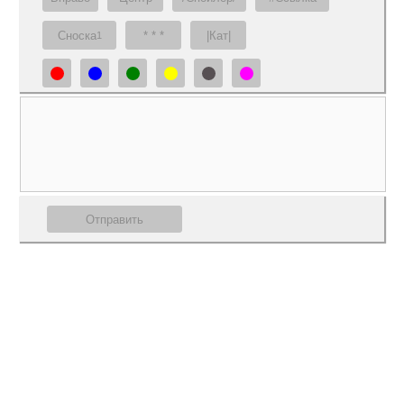
Сноска
* * *
|Кат|
1