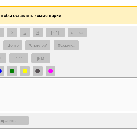
 чтобы оставлять комментарии
S
U
H
[❝ ❞]
— q
Центр
/Спойлер/
#Ссылка
* * *
|Кат|
1