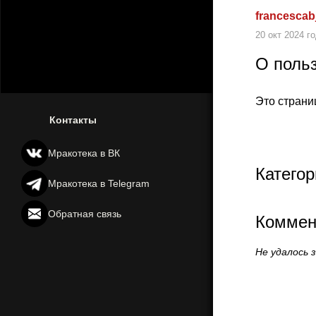
francescab
20 окт 2024 г
О поль
Это страни
Контакты
Мракотека в ВК
Категор
Мракотека в Telegram
Обратная связь
Коммен
Не удалось 