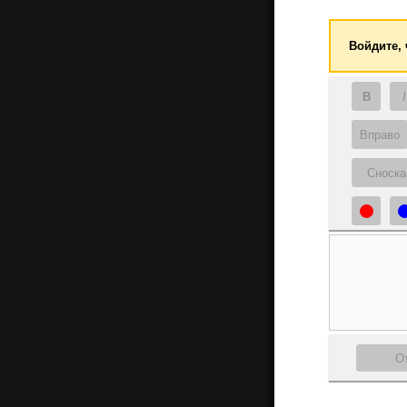
Войдите,
B
I
Вправо
Сноска