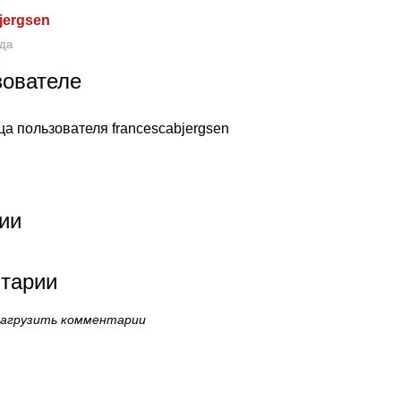
jergsen
ода
зователе
ца пользователя francescabjergsen
ии
тарии
загрузить комментарии