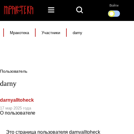
Войти
Мракотека
Участники
darny
Пользователь
darny
darnyalltoheck
17 мар 2025 года
О пользователе
Это страница пользователя darnyalltoheck