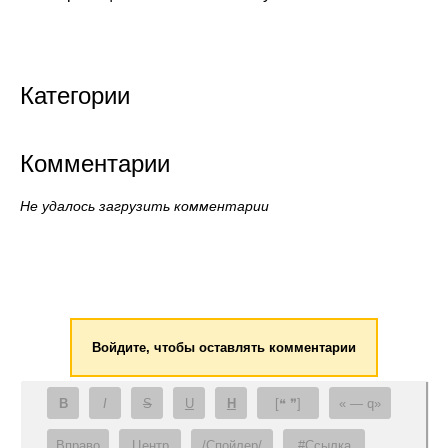
Категории
Комментарии
Не удалось загрузить комментарии
Войдите, чтобы оставлять комментарии
B
I
S
U
H
[❝ ❞]
— q
Вправо
Центр
/Спойлер/
#Ссылка