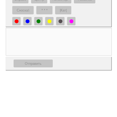
Сноска
* * *
|Кат|
1