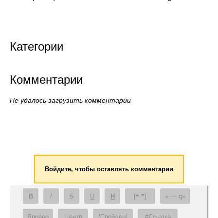
Категории
Комментарии
Не удалось загрузить комментарии
Войдите, чтобы оставлять комментарии
B
I
S
U
H
[❝ ❞]
— q
Вправо
Центр
/Спойлер/
#Ссылка