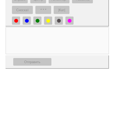
Сноска
* * *
|Кат|
1