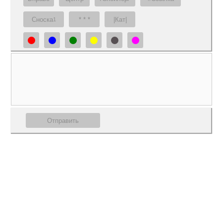
Сноска
* * *
|Кат|
1