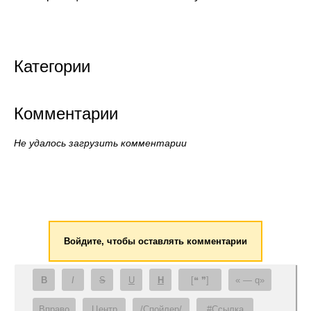
Категории
Комментарии
Не удалось загрузить комментарии
Войдите, чтобы оставлять комментарии
B
I
S
U
H
[❝ ❞]
— q
Вправо
Центр
/Спойлер/
#Ссылка