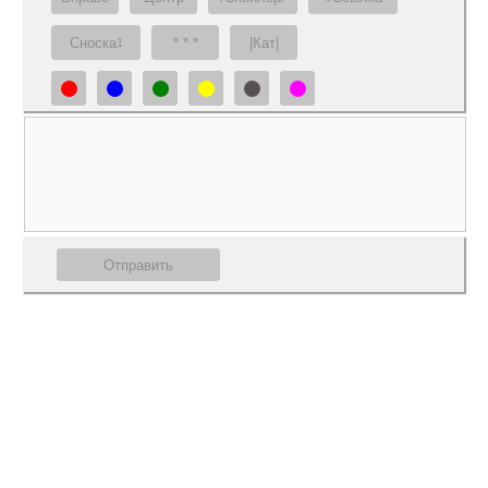
Сноска
* * *
|Кат|
1