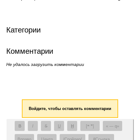
Категории
Комментарии
Не удалось загрузить комментарии
Войдите, чтобы оставлять комментарии
B
I
S
U
H
[❝ ❞]
— q
Вправо
Центр
/Спойлер/
#Ссылка