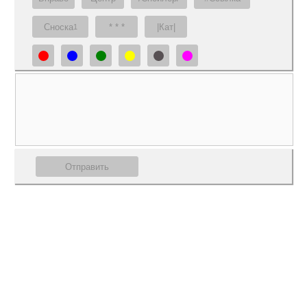
Сноска
* * *
|Кат|
1