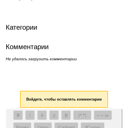
Категории
Комментарии
Не удалось загрузить комментарии
Войдите, чтобы оставлять комментарии
B
I
S
U
H
[❝ ❞]
— q
Вправо
Центр
/Спойлер/
#Ссылка