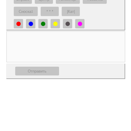
Сноска
* * *
|Кат|
1