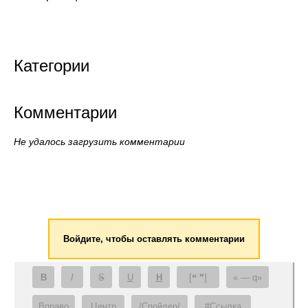
Категории
Комментарии
Не удалось загрузить комментарии
Войдите, чтобы оставлять комментарии
B
I
S
U
H
[❝ ❞]
— q
Вправо
Центр
/Спойлер/
#Ссылка