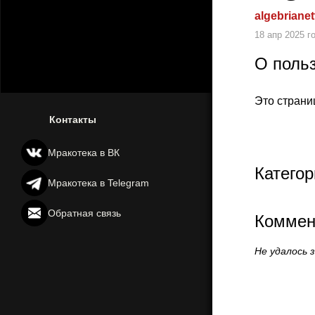
algebriane
18 апр 2025 г
О поль
Это страни
Контакты
Мракотека в ВК
Категор
Мракотека в Telegram
Обратная связь
Коммен
Не удалось 