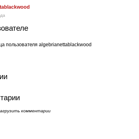
ttablackwood
ода
зователе
ца пользователя algebrianettablackwood
ии
тарии
загрузить комментарии