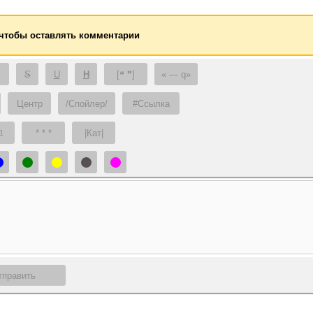
 чтобы оставлять комментарии
S
U
H
[❝ ❞]
— q
Центр
/Спойлер/
#Ссылка
* * *
|Кат|
1