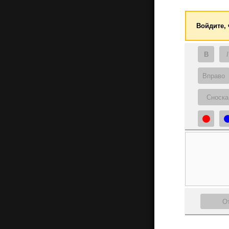
Войдите,
B
I
Вправо
Сноска