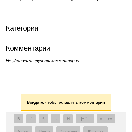
Категории
Комментарии
Не удалось загрузить комментарии
Войдите, чтобы оставлять комментарии
B
I
S
U
H
[❝ ❞]
— q
Вправо
Центр
/Спойлер/
#Ссылка