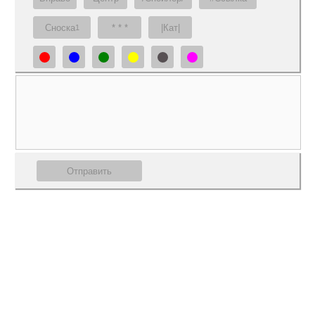
Сноска
* * *
|Кат|
1