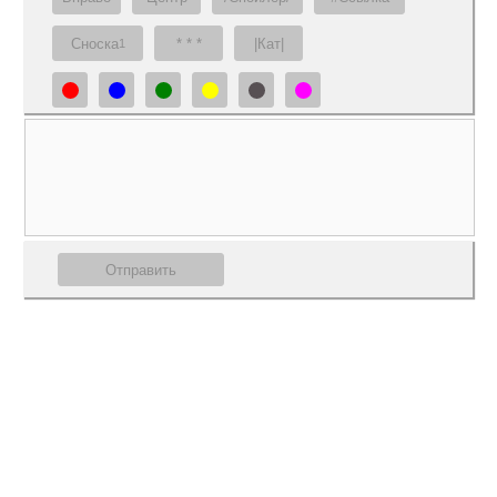
Сноска
* * *
|Кат|
1