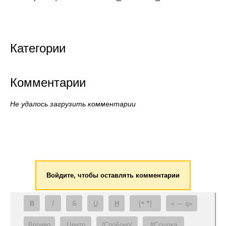
Категории
Комментарии
Не удалось загрузить комментарии
Войдите, чтобы оставлять комментарии
B
I
S
U
H
[❝ ❞]
— q
Вправо
Центр
/Спойлер/
#Ссылка