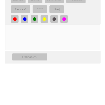
Сноска
* * *
|Кат|
1