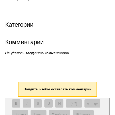
Категории
Комментарии
Не удалось загрузить комментарии
Войдите, чтобы оставлять комментарии
B
I
S
U
H
[❝ ❞]
— q
Вправо
Центр
/Спойлер/
#Ссылка