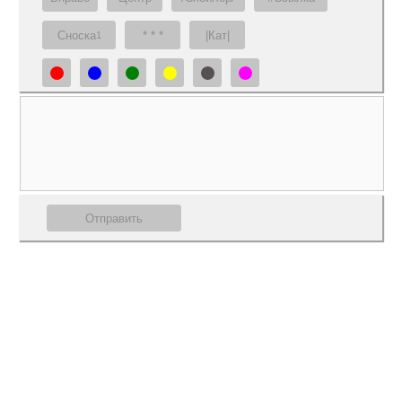
Сноска
* * *
|Кат|
1