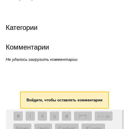
Категории
Комментарии
Не удалось загрузить комментарии
Войдите, чтобы оставлять комментарии
B
I
S
U
H
[❝ ❞]
— q
Вправо
Центр
/Спойлер/
#Ссылка