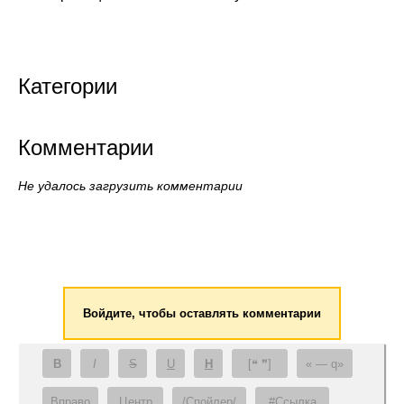
Категории
Комментарии
Не удалось загрузить комментарии
Войдите, чтобы оставлять комментарии
B
I
S
U
H
[❝ ❞]
— q
Вправо
Центр
/Спойлер/
#Ссылка