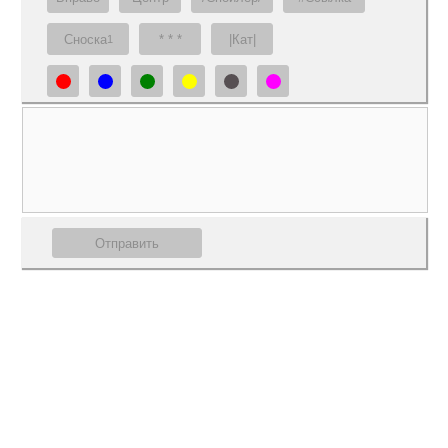
Сноска
* * *
|Кат|
1