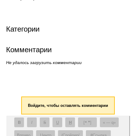
Категории
Комментарии
Не удалось загрузить комментарии
Войдите, чтобы оставлять комментарии
B
I
S
U
H
[❝ ❞]
— q
Вправо
Центр
/Спойлер/
#Ссылка