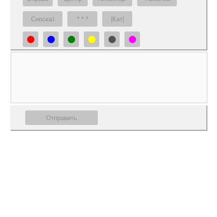
Сноска
* * *
|Кат|
1