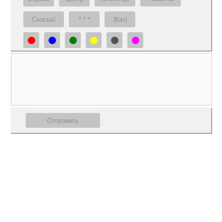
Сноска
* * *
|Кат|
1