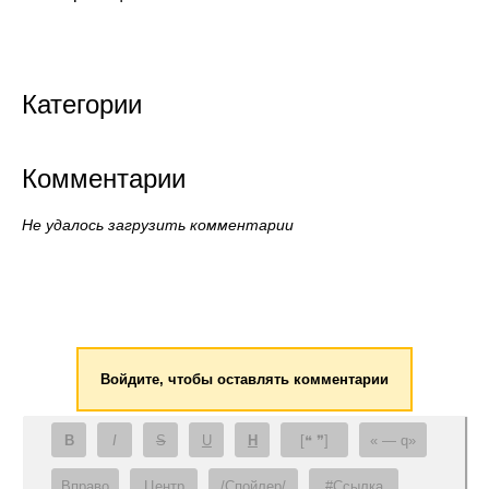
Категории
Комментарии
Не удалось загрузить комментарии
Войдите, чтобы оставлять комментарии
B
I
S
U
H
[❝ ❞]
— q
Вправо
Центр
/Спойлер/
#Ссылка