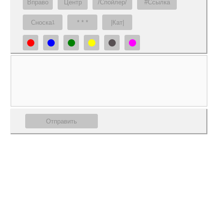
Вправо
Центр
/Спойлер/
#Ссылка
Сноска
* * *
|Кат|
1