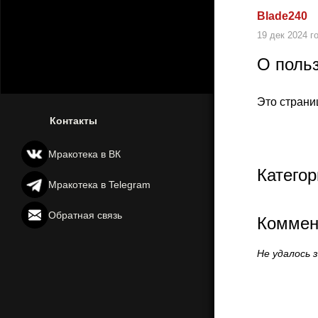
Blade240
19 дек 2024 г
О поль
Это страни
Контакты
Мракотека в ВК
Категор
Мракотека в Telegram
Обратная связь
Коммен
Не удалось 