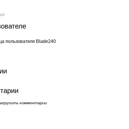
ода
зователе
ца пользователя Blade240
ии
тарии
загрузить комментарии