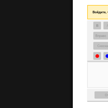
Войдите,
B
I
Вправо
Сноска