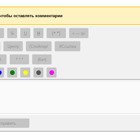
 чтобы оставлять комментарии
S
U
H
[❝ ❞]
— q
Центр
/Спойлер/
#Ссылка
* * *
|Кат|
1