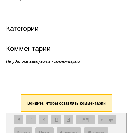
Категории
Комментарии
Не удалось загрузить комментарии
Войдите, чтобы оставлять комментарии
B
I
S
U
H
[❝ ❞]
— q
Вправо
Центр
/Спойлер/
#Ссылка