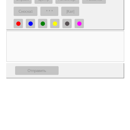
Сноска
* * *
|Кат|
1