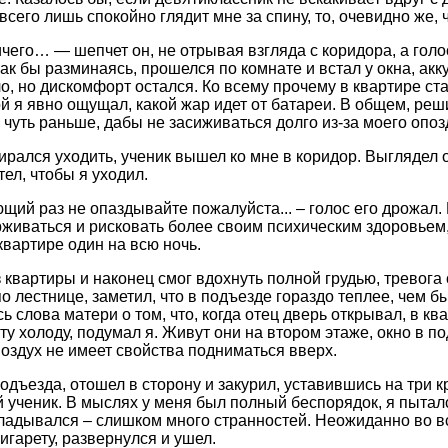
 всего лишь спокойно глядит мне за спину, то, очевидно же, 
ичего… — шепчет он, не отрывая взгляда с коридора, а голос
ак бы разминаясь, прошелся по комнате и встал у окна, акк
о, но дискомфорт остался. Ко всему прочему в квартире ст
ой я явно ощущал, какой жар идет от батареи. В общем, реш
 чуть раньше, дабы не засиживаться долго из-за моего опоз
бирался уходить, ученик вышел ко мне в коридор. Выглядел
тел, чтобы я уходил.
щий раз не опаздывайте пожалуйста... – голос его дрожал.
рживаться и рисковать более своим психическим здоровьем,
квартире один на всю ночь.
 квартиры и наконец смог вдохнуть полной грудью, тревога 
по лестнице, заметил, что в подъезде гораздо теплее, чем 
ь слова матери о том, что, когда отец дверь открывал, в кв
ту холоду, подумал я. Живут они на втором этаже, окно в по
оздух не имеет свойства подниматься вверх.
одъезда, отошел в сторону и закурил, уставившись на три к
й ученик. В мыслях у меня был полный беспорядок, я пыталс
кладывался – слишком много странностей. Неожиданно во все
игарету, развернулся и ушел.