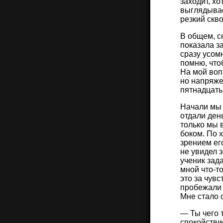
заходит, хо
выглядывает
резкий скво
В общем, с
показала з
сразу усомн
помню, что
На мой вопр
но напряже
пятнадцать
Начали мы 
отдали ден
только мы 
боком. По 
зрением его
не увидел 
ученик зад
мной что-то
это за чувс
пробежали 
Мне стало 
— Ты чего 
спокойстви