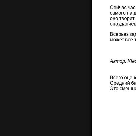
Сейчас час 
самого на д
оно творит
опозданием
Всерьез за
может все-т
Автор: Kle
Всего оцен
Средний ба
Это смешн