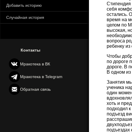
Стипендия 
Добавить историю
себя комфо
остались. 
Случайная история
время на м
целом по М
высокая, н
необходимо
вопроса ро
ребенку из
Контакты
Чтобы добр
по дороге 
Мракотека в ВК
дороге. В 
В одном из
Мракотека в Telegram
Занятия мы
ученика нар
Обратная связь
один момен
вдохновлял
хоть и пре
подходил к
подъезд ви
расспрашив
двухподъез
подъездах 