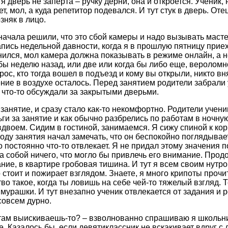
тя дверь не заперта – ручку дерни, она и откроется. Ученик
, мол, а куда репетитор подевался. И тут стук в дверь. Отец
зняк в лицо.
начала решили, что это сбой камеры и надо вызывать масте
апись недельной давности, когда я в прошлую пятницу прие
ился, мол камера должна показывать в режиме онлайн, а не 
бы неделю назад, или две или когда бы либо еще, вероломн
ос, кто тогда вошел в подъезд и кому вы открыли, никто вн
ние в воздухе осталось. Перед занятием родители забрали 
 что-то обсуждали за закрытыми дверьми.
занятие, и сразу стало как-то некомфортно. Родители учени
ьги за занятие и как обычно разбрелись по работам в ночну
вдвоем. Сидим в гостиной, занимаемся. Я сижу спиной к кор
ходу занятия начал замечать, что он беспокойно поглядывае
 постоянно что-то отвлекает. Я не придал этому значения п
за собой ничего, что могло бы привлечь его внимание. Про
ание, в квартире гробовая тишина. И тут я всем своим нутро
 стоит и пожирает взглядом. Знаете, я много крипоты прочит
тво такое, когда ты ловишь на себе чей-то тяжелый взгляд. 
мурашки. И тут внезапно ученик отвлекается от задания и р
совсем дурно.
там выискиваешь-то? – взволнованно спрашиваю я школьни
е. Казалось бы, если девятиклассник не вскакивает вдруг с 