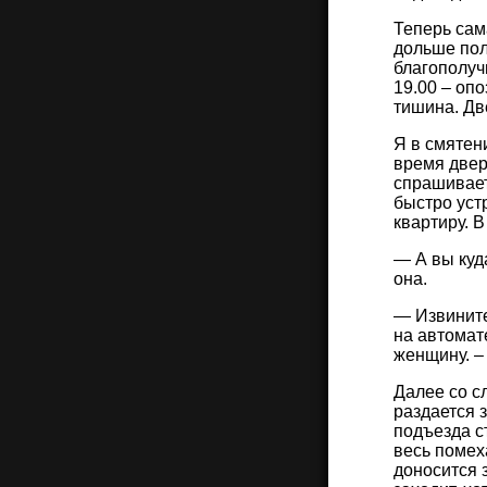
Теперь сам
дольше пол
благополуч
19.00 – опо
тишина. Дв
Я в смятен
время двер
спрашивает
быстро уст
квартиру. 
— А вы куд
она.
— Извините
на автомате
женщину. – 
Далее со с
раздается 
подъезда с
весь помеха
доносится 