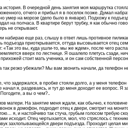
а история. В очередной день занятия моя маршрутка стоял
оженного, отчего и прибыл я в поселок позже. Думал набрат
но умер на морозе (дело было в январе). Подхожу к подъез
здал на полчаса. В квартире берут трубку, я как обычно гов
ерь не открывают.
ии набираю еще раз, слышу в ответ лишь противное пилик
ь подъезда приоткрывается, оттуда высовывается отец сем
: «Так это вы, куда ушли-то, мы же ждем», после чего расп
ремляется вверх по лестнице. Я ошалело плетусь сзади, ни
В прихожей стоит мать ученика, и он сам собственной персо
а так резко убежали? Мы вам звонить начали, да телефон 
, что задержался, в пробке стояли долго, а у меня телефо
 начал я, раздеваясь, и тут до меня доходит ее вопрос. Я 
Погодите, а вы о чем?..
лов матери. На занятие меня ждали, как обычно, к половин
звонок в домофон, подходит отец к двери, смотрит на монито
тою… я, и настойчиво так стуча, грубым голосом требую ско
ми исходит. Отец чертыхается, мол, что стряслось с техник
звук захлопывающейся двери подъезда. Проходит целая мину