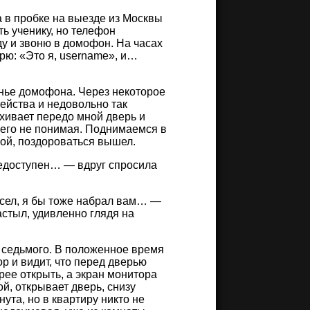
а в пробке на выезде из Москвы
ь ученику, но телефон
ду и звоню в домофон. На часах
орю: «Это я, username», и…
анье домофона. Через некоторое
ейства и недовольно так
ахивает передо мной дверь и
чего не понимая. Поднимаемся в
ной, поздороваться вышел.
недоступен… — вдруг спросила
н сел, я бы тоже набрал вам… —
застыл, удивленно глядя на
е седьмого. В положенное время
р и видит, что перед дверью
рее открыть, а экран монитора
ой, открывает дверь, снизу
та, но в квартиру никто не