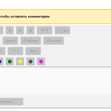
 чтобы оставлять комментарии
S
U
H
[❝ ❞]
— q
Центр
/Спойлер/
#Ссылка
* * *
|Кат|
1