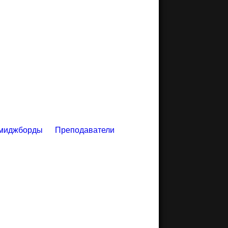
миджборды
Преподаватели