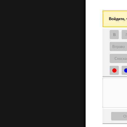
Войдите,
B
I
Вправо
Сноска