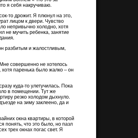
что я себя накручиваю.
ок-то дрожит. Я плюнул на это,
урат лицом к двери. Чувство
ало непривычно холодно, хотя
ил не мучить ребенка, занятие
дания.
 он разбитым и жалостливым,
 Мне совершенно не хотелось
 хотя паренька было жалко – он
сразу куда-то улетучилась. Пока
было в помещении. Тут же
артиру резко холодом дыхнуло.
дъезде на зиму заклеено, да и
райних окна квартиры, в которой
я понять, что это было, но пазл
х трех окнах погас свет. Я