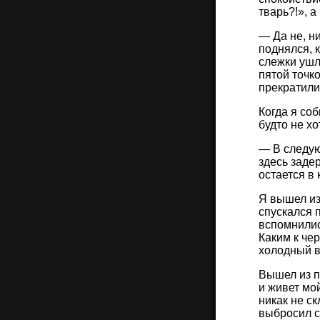
тварь?!», а
— Да не, н
поднялся, к
слежки ушл
пятой точк
прекратили
Когда я со
будто не хо
— В следую
здесь заде
остается в 
Я вышел из
спускался 
вспомнилис
Каким к чер
холодный в
Вышел из п
и живет мо
никак не с
выбросил с