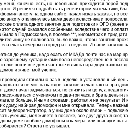
у меня, конечно, есть, но небольшая, приходится порой по
ртно. И решил я подработать репетитором математики, бла
Оформил анкету на одном сайте, начал искать заказы, но вс
ою анкету откликнулась мама девятиклассника и попросила
оскве оплата одного занятия для подготовки к ОГЭ (ранее э
о этот случай оказался особенным, вследствие чего и опла
 было в Подмосковье, в поселке ***, километрах в тридцати
дительницу не волновала, было важно, чтобы занятия прох
 села ехать вечером в город раз в неделю. И наши занятия н
аться до ученика, надо ехать от МКАДа почти час на маршру
по заросшему кустарниками полю непосредственно в посело
поселке почти все дома частные и лишь пара двухэтажных д
 домов и живет мой ученик.
 проводили стабильно раз в неделю, в установленный день
адоваться не мог, на каждое занятие я ехал как на праздник
т даже начал задумываться, не снизить ли цену, а педагоги
 засиживаться с учеником по два-три часа и брать деньги л
длагали больше. Иными словами, работал я на результат. И к
 их дому, набирал домофон и мне открывали. Теперь важны
сит видеорегистратор, а у них дома около двери – подключ
ать ученика, мол живете в поселке, все друг друга знают, т
дном доме вообще домофоны и камера, или пьянчуги шатают
собирается? Ответа не услышал.