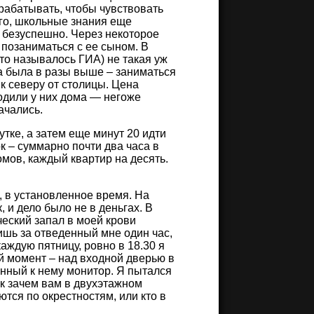
драбатывать, чтобы чувствовать
го, школьные знания еще
е безуспешно. Через некоторое
 позаниматься с ее сыном. В
то называлось ГИА) не такая уж
та была в разы выше – заниматься
 к северу от столицы. Цена
одили у них дома — негоже
ачались.
тке, а затем еще минут 20 идти
к – суммарно почти два часа в
омов, каждый квартир на десять.
, в установленное время. На
, и дело было не в деньгах. В
ческий запал в моей крови
ишь за отведенный мне один час,
аждую пятницу, ровно в 18.30 я
й момент – над входной дверью в
енный к нему монитор. Я пытался
ак зачем вам в двухэтажном
ся по окрестностям, или кто в