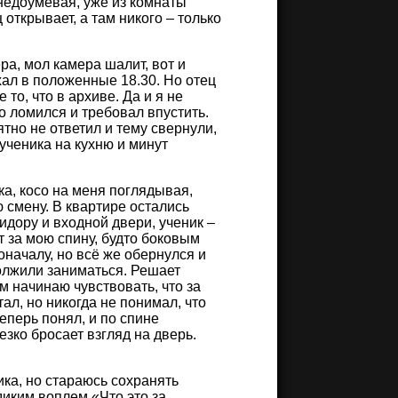
, недоумевая, уже из комнаты
 открывает, а там никого – только
ра, мол камера шалит, вот и
хал в положенные 18.30. Но отец
то, что в архиве. Да и я не
о ломился и требовал впустить.
ятно не ответил и тему свернули,
ученика на кухню и минут
ка, косо на меня поглядывая,
ю смену. В квартире остались
идору и входной двери, ученик –
т за мою спину, будто боковым
оначалу, но всё же обернулся и
должили заниматься. Решает
м начинаю чувствовать, что за
ал, но никогда не понимал, что
Теперь понял, и по спине
езко бросает взгляд на дверь.
ка, но стараюсь сохранять
диким воплем «Что это за