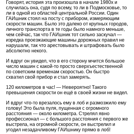
Говорят, история эта произошла в начале 1980х и
случилась она, судя по всему, то ли в Подмосковье, то
ли в одной из областей центральной России. Один
ГАИшник стоял на посту с прибором, измеряющим
скорости машин. Было это далеко от крупных городов,
личного транспорта в те годы было намного меньше,
чем сейчас, так что ГАИшник тот сильно заскучал —
изредка проезжающие машины дорожных правил не
нарушали, так что арестовывать и штрафовать было
абсолютно некого.
И вдруг он увидел, что в его сторону мчится большое
число машин с какой-то просто сверхъестественной
по советским временам скоростью. Он быстро
схватил свой прибор и стал замерять.
120 километров в час! — Невероятно! Такого
превышения скорости он ещё в своей жизни не видел.
И вдруг что-то врезалось ему в лоб и размозжило ему
голову! Это была пуля, пущенная с огромного
расстояния — около километра. Стрелял явно
профессионал — с большого расстояния с первого же
выстрела, на огромной скорости, он выстрелил и
угодил незадачливому ГАИшнику прямо в лоб!