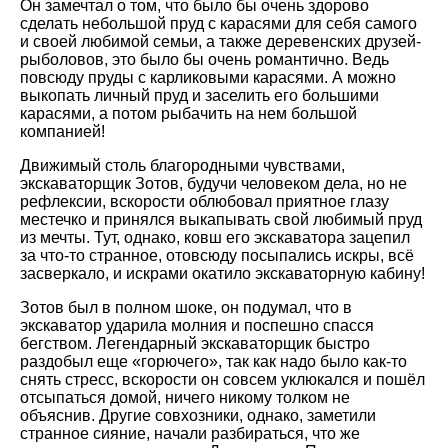
Он замечтал о том, что было бы очень здорово
сделать небольшой пруд с карасями для себя самого
и своей любимой семьи, а также деревенских друзей-
рыболовов, это было бы очень романтично. Ведь
повсюду пруды с карликовыми карасями. А можно
выкопать личный пруд и заселить его большими
карасями, а потом рыбачить на нем большой
компанией!
Движимый столь благородными чувствами,
экскаваторщик Зотов, будучи человеком дела, но не
рефлексии, вскорости облюбовал приятное глазу
местечко и принялся выкапывать свой любимый пруд
из мечты. Тут, однако, ковш его экскаватора зацепил
за что-то странное, отовсюду посыпались искры, всё
засверкало, и искрами окатило экскаваторную кабину!
Зотов был в полном шоке, он подумал, что в
экскаватор ударила молния и поспешно спасся
бегством. Легендарный экскаваторщик быстро
раздобыл еще «горючего», так как надо было как-то
снять стресс, вскорости он совсем уклюкался и пошёл
отсыпаться домой, ничего никому толком не
объяснив. Другие совхозники, однако, заметили
странное сияние, начали разбираться, что же