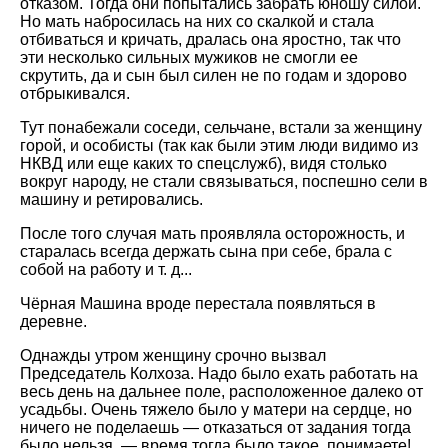
отказом. Тогда они попытались забрать юношу силой.
Но мать набросилась на них со скалкой и стала
отбиваться и кричать, дралась она яростно, так что
эти несколько сильных мужиков не смогли ее
скрутить, да и сын был силен не по годам и здорово
отбрыкивался.
Тут понабежали соседи, сельчане, встали за женщину
горой, и особисты (так как были этим люди видимо из
НКВД или еще каких то спецслужб), видя столько
вокруг народу, не стали связываться, поспешно сели в
машину и ретировались.
После того случая мать проявляла осторожность, и
старалась всегда держать сына при себе, брала с
собой на работу и т. д...
Чёрная Машина вроде перестала появляться в
деревне.
Однажды утром женщину срочно вызвал
Председатель Колхоза. Надо было ехать работать на
весь день на дальнее поле, расположенное далеко от
усадьбы. Очень тяжело было у матери на сердце, но
ничего не поделаешь — отказаться от задания тогда
было нельзя, — время тогда было такое, понимаете!