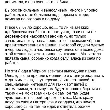
понимали, и она очень его любила.
Вырос он сильным и выносливым, много и упорно
работал, и стал большим подспорьем матери,
помогая по огороду и по дому.
И все бы было хорошо, но..... то ли из заезжих
«доброжелателей» кто-то настучал, то ли свои же
деревенские накропали анонимку, но только
зачастила вокруг села появляться наездами чёрная
правительственная машина, в которой сидели одетые
в чёрное люди, и частенько крутились они возле дома
этой женщины, чего-то явно вынюхивая. Мать стала
прятать сына, особенно когда отлучалась из села по
работе.
Но эти Люди в Чёрном всё-таки выследили парня.
Однажды они пришли к женщине и стали уговаривать
отдать им сына, — утверждали, что есть какой–то
специальный интернат для таких вот детей с
аномалиями, что сыну там будет хорошо общаться с
такими же монстрами как он сам, он там будет
чувствовать в своей тарелке, и т. п.... Мать сразу
почуяла своим материнским сердцем, что ничего
хорошего сына там не ждет, и ответила резким