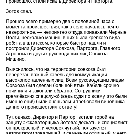
произошло, стали искать Директора и Парторга.
Зотов спал.
Прошло всего примерно два с половиной часа с
момента происшествия, как в селе началось нечто
невероятное, — непонятно откуда понаехали Чёрные
Волги, несколько машин, в них были крепкого вида
ребята в штатском, которые быстро нашли и
построили Директора Совхоза, Парторга, Главного
Агронома и других руководящих лиц Совхоза
Мишино.
Выяснилось, что на территории совхоза был
перерезан важный кабель для коммуникации
высокопоставленных лиц. Всем руководящим лицам
Совхоза был сделан большой втык! Кабель срочно
починили и закопали обратно. Сотрудники
кремлёвских спецслужб (ведь судя по всему, это были
именно они!) были очень злы и требовали виновника
данного происшествия к ответу!
Тут, однако, Директор и Парторг встали горой на
защиту экскаваторщика Зотова: дескать, и специалист
он прекрасный, и человек чуткий, пользуется
авторитетом товарищей, и семьянин отличный, у него