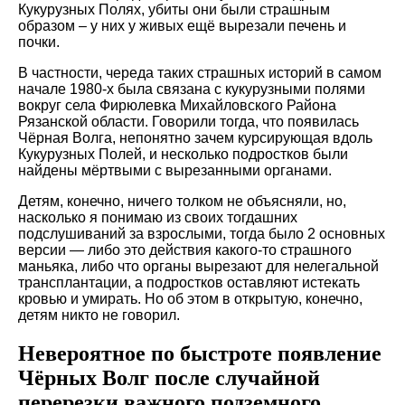
Кукурузных Полях, убиты они были страшным
образом – у них у живых ещё вырезали печень и
почки.
В частности, череда таких страшных историй в самом
начале 1980-х была связана с кукурузными полями
вокруг села Фирюлевка Михайловского Района
Рязанской области. Говорили тогда, что появилась
Чёрная Волга, непонятно зачем курсирующая вдоль
Кукурузных Полей, и несколько подростков были
найдены мёртвыми с вырезанными органами.
Детям, конечно, ничего толком не объясняли, но,
насколько я понимаю из своих тогдашних
подслушиваний за взрослыми, тогда было 2 основных
версии — либо это действия какого-то страшного
маньяка, либо что органы вырезают для нелегальной
трансплантации, а подростков оставляют истекать
кровью и умирать. Но об этом в открытую, конечно,
детям никто не говорил.
Невероятное по быстроте появление
Чёрных Волг после случайной
перерезки важного подземного