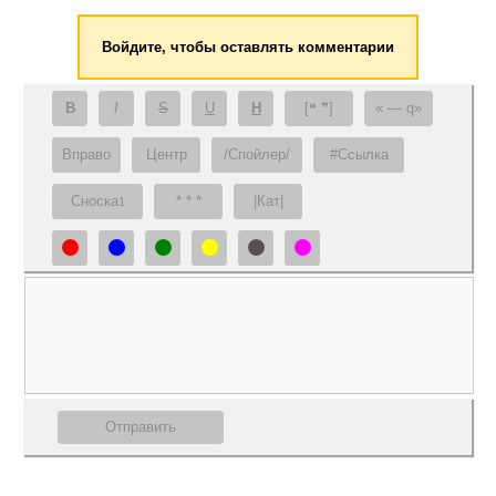
Войдите, чтобы оставлять комментарии
B
I
S
U
H
[❝ ❞]
— q
Вправо
Центр
/Спойлер/
#Ссылка
Сноска
* * *
|Кат|
1