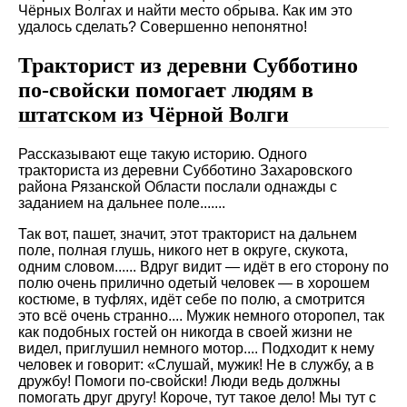
Чёрных Волгах и найти место обрыва. Как им это
удалось сделать? Совершенно непонятно!
Тракторист из деревни Субботино
по-свойски помогает людям в
штатском из Чёрной Волги
Рассказывают еще такую историю. Одного
тракториста из деревни Субботино Захаровского
района Рязанской Области послали однажды с
заданием на дальнее поле.......
Так вот, пашет, значит, этот тракторист на дальнем
поле, полная глушь, никого нет в округе, скукота,
одним словом...... Вдруг видит — идёт в его сторону по
полю очень прилично одетый человек — в хорошем
костюме, в туфлях, идёт себе по полю, а смотрится
это всё очень странно.... Мужик немного оторопел, так
как подобных гостей он никогда в своей жизни не
видел, приглушил немного мотор.... Подходит к нему
человек и говорит: «Слушай, мужик! Не в службу, а в
дружбу! Помоги по-свойски! Люди ведь должны
помогать друг другу! Короче, тут такое дело! Мы тут с