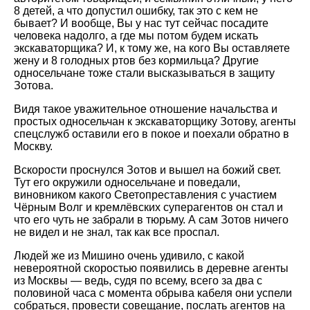
8 детей, а что допустил ошибку, так это с кем не
бывает? И вообще, Вы у нас тут сейчас посадите
человека надолго, а где мы потом будем искать
экскаваторщика? И, к тому же, на кого Вы оставляете
жену и 8 голодных ртов без кормильца? Другие
односельчане тоже стали высказываться в защиту
Зотова.
Видя такое уважительное отношение начальства и
простых односельчан к экскаваторщику Зотову, агенты
спецслужб оставили его в покое и поехали обратно в
Москву.
Вскорости проснулся Зотов и вышел на божий свет.
Тут его окружили односельчане и поведали,
виновником какого Светопреставления с участием
Чёрным Волг и кремлёвских суперагентов он стал и
что его чуть не забрали в тюрьму. А сам Зотов ничего
не видел и не знал, так как все проспал.
Людей же из Мишино очень удивило, с какой
невероятной скоростью появились в деревне агенты
из Москвы — ведь, судя по всему, всего за два с
половиной часа с момента обрыва кабеля они успели
собраться, провести совещание, послать агентов на