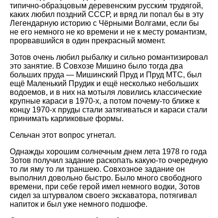
типично-образцовым деревенским русским трудягой,
каких любил поздний СССР, и вряд ли попал бы в эту
Легендарную историю с Чёрными Волгами, если бы
не его немного не ко времени и не к месту романтизм,
прорвавшийся в один прекрасный момент.
Зотов очень любил рыбалку и сильно романтизировал
это занятие. В Совхозе Мишино было тогда два
больших пруда — Мишинский Пруд и Пруд МТС, был
ещё Маленький Прудик и ещё несколько небольших
водоемов, и в них на мотыля ловились классические
крупные караси в 1970-х, а потом почему-то ближе к
концу 1970-х пруды стали затягиваться и караси стали
принимать карликовые формы.
Сельчан этот вопрос угнетал.
Однажды хорошим солнечным днем лета 1978 го года
Зотов получил задание раскопать какую-то очередную
то ли яму то ли траншею. Совхозное задание он
выполнил довольно быстро. Было много свободного
времени, при себе герой имел немного водки, Зотов
сидел за штурвалом своего экскаватора, потягивал
напиток и был уже немного подшофе.