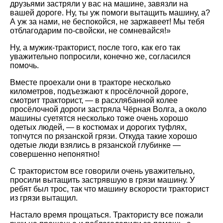
друзьями застряли у вас на машине, завязли на
вашей дороге. Ну, ты уж помоги вытащить машину, а?
А уж за нами, не беспокойся, не заржавеет! Мы тебя
отблагодарим по-свойски, не сомневайся!»
Ну, а мужик-тракторист, после того, как его так
уважительно попросили, конечно же, согласился
помочь.
Вместе проехали они в тракторе несколько
километров, подъезжают к просёлочной дороге,
смотрит тракторист, — в расхлябанной колее
просёлочной дороги застряла Чёрная Волга, а около
машины суетятся несколько тоже очень хорошо
одетых людей, — в костюмах и дорогих туфлях,
топчутся по рязанской грязи. Откуда такие хорошо
одетые люди взялись в рязанской глубинке —
совершенно непонятно!
С трактористом все говорили очень уважительно,
просили вытащить застрявшую в грязи машину. У
ребят был трос, так что машину вскорости тракторист
из грязи вытащил.
Настало время прощаться. Трактористу все пожали