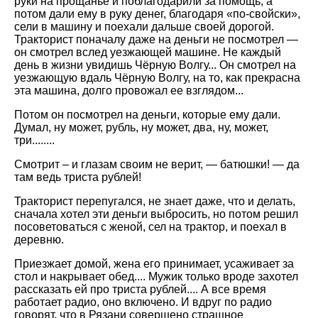
руки на прощанье и поблагодарили за помощь, а
потом дали ему в руку денег, благодаря «по-свойски»,
сели в машину и поехали дальше своей дорогой.
Тракторист поначалу даже на деньги не посмотрел —
он смотрел вслед уезжающей машине. Не каждый
день в жизни увидишь Чёрную Волгу... Он смотрел на
уезжающую вдаль Чёрную Волгу, на то, как прекрасна
эта машина, долго провожал ее взглядом...
Потом он посмотрел на деньги, которые ему дали.
Думал, ну может, рубль, ну может, два, ну, может,
три........
Смотрит – и глазам своим не верит, — батюшки! — да
там ведь триста рублей!
Тракторист перепугался, не знает даже, что и делать,
сначала хотел эти деньги выбросить, но потом решил
посоветоваться с женой, сел на трактор, и поехал в
деревню.
Приезжает домой, жена его принимает, усаживает за
стол и накрывает обед.... Мужик только вроде захотел
рассказать ей про триста рублей.... А все время
работает радио, оно включено. И вдруг по радио
говорят, что в Рязани совершено страшное