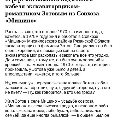
кабеля экскаваторщиком-
романтиком Зотовым из Совхоза
«Мишино»
Рассказывают, что в конце 1970-х, а именно тогда,
кажется, в 1978м году, жил и работал в Совхозе
«Мишино» Михайловского района Рязанской Области
экскаваторщик по фамилии Зотов. Специалист он был
очень хороший, и с помощью ковша своего
экскаватора мог раскопать и закопать всё что угодно.
Да и семьянин, к тому же, он был очень хороший и
крепкий — на момент конца 1970-х, когда эта история
произошла, у Зотова уже было 8 детей, а
впоследствии, кажется, и того больше!
Ну, конечно уж, нередко экскаваторщик Зотов любил
заложить за воротник, ну а, с другой стороны, ну а кто
не пьёт? — Ну, как говорится, а кто без греха?
Жил Зотов в селе Мишино – усадьбе совхоза
«Мишино», из села выезжал редко, в основном либо
копал экскаватором, либо бухал, либо занимался
семьёй, да ещё иногда рыбалкой, — в общем, был он