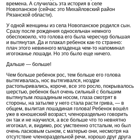
времена. А случилась эта история в селе
Новопанское (сейчас это Михайловский район
Рязанской области).
У одной женщины из села Новопанское родился сын.
Сразу после рождения односельчан немного
обеспокоило, что голова его была чересчур большая
и вытянутая. Да и плакал ребенок как-то странно:
плач этого невинного младенца чем-то напоминал
игогоканье лошади. Но это было еще ничего.
Дальше — больше!
Чем больше ребенок рос, тем больше его голова
вытягивалась, нос вытягивался, ноздри
растопыривались, короче, все это росло, покрывалось
шерстью, ребенок был очень сильный с большим
вытянутым лошадиным носом, глаза смотрят в
стороны, на затылке у него стала расти грива, — в
общем, вылитая лошадиная голова! Ребенок вошёл
уже в юношеский возраст, членораздельно говорить
он так и не научился, а все больше что то невнятно
игогокал, и, видимо, рос умственно отсталым, но был
очень ласковым сыном, с матерью они, несмотря на
отсутствие членораздельной речи, хорошо друг друга