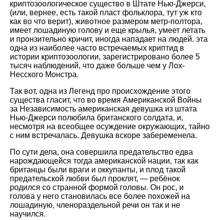
криптозоологическое существо в Штате Нью-Джерси,
(или, вернее, есть такой пласт фольклора, тут уж кто
как во что верит), животное размером метр-полтора,
имеет лошадиную голову и еще крылья, умеет летать
и пронзительно кричит, иногда нападает на людей. эта
одна из наиболее часто встречаемых криптид в
истории криптозоологии, зарегистрировано более 5
тысяч наблюдений, что даже больше чем у Лох-
Несского Монстра.
Так вот, одна из Легенд про происхождение этого
существа гласит, что во время Американской Войны
за Независимость американская девушка из штата
Нью-Джерси полюбила британского солдата, и,
несмотря на всеобщее осуждение окружающих, тайно
с ним встречалась. Девушка вскоре забеременела.
По сути дела, она совершила предательство едва
нарождающейся тогда американской нации, так как
британцы были враги и оккупанты, и плод такой
предательской любви был проклят, — ребёнок
родился со странной формой головы. Он рос, и
голова у него становилась все более похожей на
лошадиную, членораздельной речи он так и не
научился.