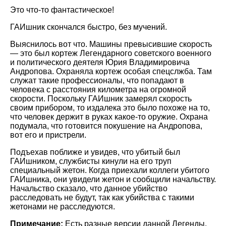
Это что-то фантастическое!
ГАИшник скончался быстро, без мучений.
Выяснилось вот что. Машины превысившие скорость
— это был кортеж Легендарного советского военного
и политического деятеля Юрия Владимировича
Андропова. Охраняла кортеж особая спецслжба. Там
служат такие профессионалы, что попадают в
человека с расстояния километра на огромной
скорости. Поскольку ГАИшник замерял скорость
своим прибором, то издалека это было похоже на то,
что человек держит в руках какое-то оружие. Охрана
подумала, что готовится покушение на Андропова,
вот его и пристрели.
Подъехав поближе и увидев, что убитый был
ГАИшником, службисты кинули на его труп
специальный жетон. Когда приехали коллеги убитого
ГАИшника, они увидели жетон и сообщили начальству.
Начальство сказало, что данное убийство
расследовать не будут, так как убийства с такими
жетонами не расследуются.
Примечание:
Есть разные версии данной Легенды.