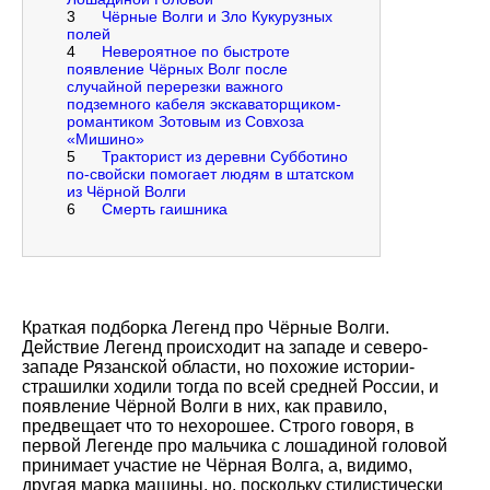
3
Чёрные Волги и Зло Кукурузных
полей
4
Невероятное по быстроте
появление Чёрных Волг после
случайной перерезки важного
подземного кабеля экскаваторщиком-
романтиком Зотовым из Совхоза
«Мишино»
5
Тракторист из деревни Субботино
по-свойски помогает людям в штатском
из Чёрной Волги
6
Смерть гаишника
Краткая подборка Легенд про Чёрные Волги.
Действие Легенд происходит на западе и северо-
западе Рязанской области, но похожие истории-
страшилки ходили тогда по всей средней России, и
появление Чёрной Волги в них, как правило,
предвещает что то нехорошее. Строго говоря, в
первой Легенде про мальчика с лошадиной головой
принимает участие не Чёрная Волга, а, видимо,
другая марка машины, но, поскольку стилистически