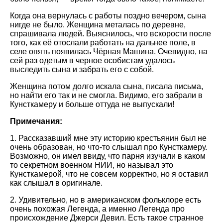
Когда она вернулась с работы поздно вечером, сына
нигде не было. Женщина металась по деревне,
спрашивала людей. Выяснилось, что вскорости после
того, как её отослали работать на дальнее поле, в
селе опять появилась Чёрная Машина. Очевидно, на
сей раз одетым в черное особистам удалось
выследить сына и забрать его с собой.
Женщина потом долго искала сына, писала письма,
но найти его так и не смогла. Видимо, его забрали в
Кунсткамеру и больше оттуда не выпускали!
Примечания:
1. Рассказавший мне эту историю крестьянин был не
очень образован, но что-то слышал про Кунсткамеру.
Возможно, он имел ввиду, что парня изучали в каком
то секретном военном НИИ, но называл это
Кунсткамерой, что не совсем корректно, но я оставил
как слышал в оригинале.
2. Удивительно, но в американском фольклоре есть
очень похожая Легенда, а именно Легенда про
происхождение Джерси Девил. Есть такое странное