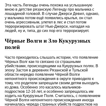
Эта часть Легенды очень похожа на услышанную
мною в детстве рязанскую Легенду про мальчика с
лошадиной головой. В случае Джерси Девил, однако,
у мальчика потом ещё появились крылья, он стал
очень агрессивным, улетел в лес и стал потом
терроризировать штат Нью-Джерси, нападая на
людей, ну и, типа, до сих пор его терроризирует.
Чёрные Волги и Зло Кукурузных
полей
Часто приходилось слышать истории, что появление
Чёрных Волг как-то связано со страшными
убийствами, происходящими на Кукурузных полях. В
эпоху Застоя в деревнях Рязанской и Тульской
области нередко появление Чёрной Волги
непонятного происхождения в округе приводило к
тому, что родители запрещали своим детям выходить
из дома. Особенно это касалось мальчиков-
подростков 12-16 лет, и особенно запрещалось им
ходить на Кукурузные Поля. Считалось, с появлением
Чёрной Волги непонятного происхождения иногда
начиналась череда странных убийств подростков на