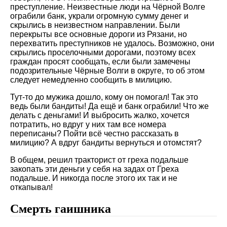
преступление. Неизвестные люди на Чёрной Волге
ограбили банк, украли огромную сумму денег и
скрылись в неизвестном направлении. Были
перекрыты все основные дороги из Рязани, но
перехватить преступников не удалось. Возможно, они
скрылись проселочными дорогами, поэтому всех
граждан просят сообщать, если были замечены
подозрительные Чёрные Волги в округе, то об этом
следует немедленно сообщить в милицию.
Тут-то до мужика дошло, кому он помогал! Так это
ведь были бандиты! Да ещё и банк ограбили! Что же
делать с деньгами! И выбросить жалко, хочется
потратить, но вдруг у них там все номера
переписаны? Пойти всё честно рассказать в
милицию? А вдруг бандиты вернуться и отомстят?
В общем, решил тракторист от греха подальше
закопать эти деньги у себя на задах от Греха
подальше. И никогда после этого их так и не
откапывал!
Смерть гаишника