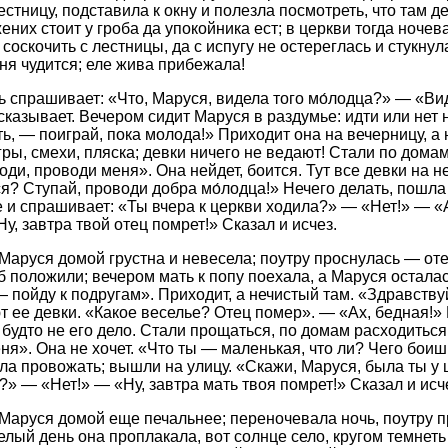
стницу, подставила к окну и полезла посмотреть, что там д
ених стоит у гроба да упокойника ест; в церкви тогда ноче
 соскочить с лестницы, да с испугу не остереглась и стукну
оня чудится; еле жива прибежала!
ь спрашивает: «Что, Маруся, видела того мо́лодца?» — «Вид
ссказывает. Вечером сидит Маруся в раздумье: идти или нет
ть, — поиграй, пока молода!» Приходит она на вечерницу, а
гры, смехи, пляска; девки ничего не ведают! Стали по домам
ди, проводи меня». Она нейдет, боится. Тут все девки на н
я? Ступай, проводи добра мо́лодца!» Нечего делать, пошла
ее и спрашивает: «Ты вчера к церкви ходила?» — «Нет!» — «
у, завтра твой отец помрет!» Сказал и исчез.
Маруся домой грустна и невесела; поутру проснулась — от
об положили; вечером мать к попу поехала, а Маруся остала
— пойду к подругам». Приходит, а нечистый там. «Здравству
 ее девки. «Какое веселье? Отец помер». — «Ах, бедная!» В
 будто не его дело. Стали прощаться, по домам расходиться
ня». Она не хочет. «Что ты — маленькая, что ли? Чего бои
ла провожать; вышли на улицу. «Скажи, Маруся, была ты у
?» — «Нет!» — «Ну, завтра мать твоя помрет!» Сказал и исч
Маруся домой еще печальнее; переночевала ночь, поутру 
елый день она проплакала, вот солнце село, кругом темнет