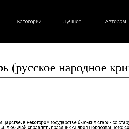
Категории
Лучшее
Авторам
ь (русское народное кри
м царстве, в некотором государстве был-жил старик со стар
 был обычай справлять праздник Андрея Первозванного: соб