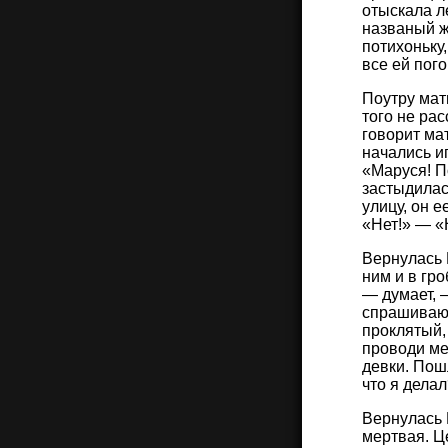
отыскала ле
названый ж
потихоньку,
все ей пог
Поутру мат
того не ра
говорит ма
начались и
«Маруся! По
застыдилас
улицу, он 
«Нет!» — «Н
Вернулась 
ним и в гр
— думает, 
спрашивают
проклятый,
проводи ме
девки. Пош
что я делал
Вернулась 
мертвая. Ц