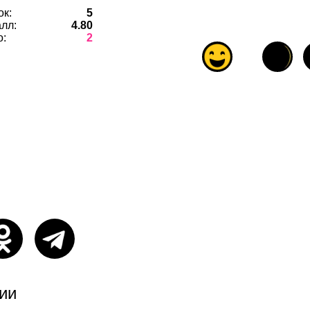
ок:
5
лл:
4.80
о:
2
ии