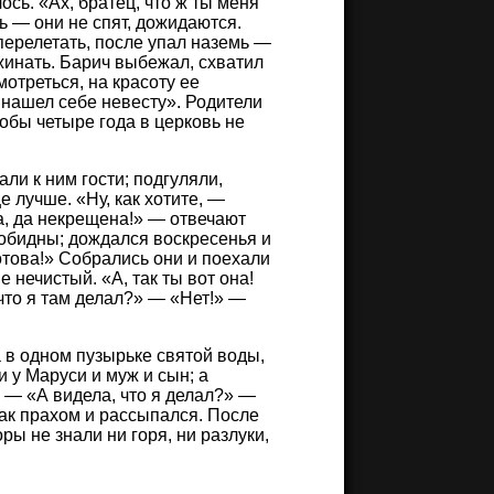
ось. «Ах, братец, что ж ты меня
 — они не спят, дожидаются.
перелетать, после упал наземь —
жинать. Барич выбежал, схватил
мотреться, на красоту ее
я нашел себе невесту». Родители
тобы четыре года в церковь не
али к ним гости; подгуляли,
е лучше. «Ну, как хотите, —
а, да некрещена!» — отвечают
у обидны; дождался воскресенья и
готова!» Собрались они и поехали
е нечистый. «А, так ты вот она!
что я там делал?» — «Нет!» —
а в одном пузырьке святой воды,
и у Маруси и муж и сын; а
 — «А видела, что я делал?» —
так прахом и рассыпался. После
ы не знали ни горя, ни разлуки,