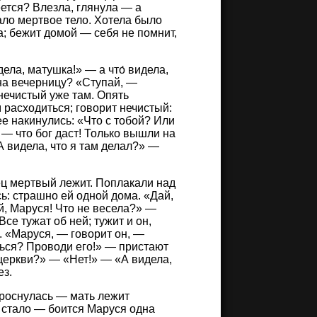
еется? Влезла, глянула — а
вало мертвое тело. Хотела было
ла; бежит домой — себя не помнит,
ела, матушка!» — а что́ видела,
 на вечерницу? «Ступай, —
 нечистый уже там. Опять
 расходиться; говорит нечистый:
ее накинулись: «Что с тобой? Или
 — что бог даст! Только вышли на
А видела, что я там делал?» —
ец мертвый лежит. Поплакали над
сь: страшно ей одной дома. «Дай,
й, Маруся! Что не весела?» —
се тужат об ней; тужит и он,
. «Маруся, — говорит он, —
шься? Проводи его!» — пристают
 церкви?» — «Нет!» — «А видела,
ез.
проснулась — мать лежит
ь стало — боится Маруся одна