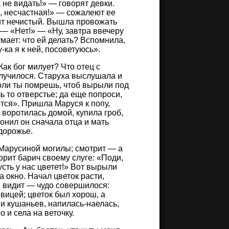
 не видать!» — говорят девки.
я, несчастная!» — сожалеют ее
ит нечистый. Вышла провожать
 — «Нет!» — «Ну, завтра ввечеру
мает: что ей делать? Вспомнила,
-ка я к ней, посоветуюсь».
ак бог милует? Что отец с
случилося. Старуха выслушала и
 коли ты помрешь, чтоб вырыли под
ь то отверстье; да еще попроси,
тся». Пришла Маруся к попу,
; воротилась домой, купила гроб,
ронил он сначала отца и мать
дорожье.
Марусиной могилы; смотрит — а
ворит барич своему слуге: «Поди,
усть у нас цветет!» Вот вырыли
 окно. Начал цветок расти,
 и видит — чудо совершилося:
евицей; цветок был хорош, а
и кушаньев, напилась-наелась,
 и села на веточку.