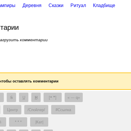
ампиры
Деревня
Сказки
Ритуал
Кладбище
тарии
загрузить комментарии
 чтобы оставлять комментарии
S
U
H
[❝ ❞]
— q
Центр
/Спойлер/
#Ссылка
* * *
|Кат|
1