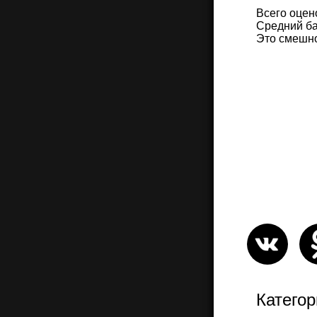
Всего оцен
Средний ба
Это смешн
Категор