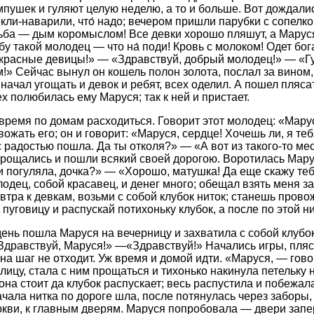
мпушек и гуляют целую неделю, а то и больше. Вот дождалис
екли-наварили, что́ надо; вечером пришли парубки с сопелк
льба — дым коромыслом! Все девки хорошо пляшут, а Марус
бу такой молодец — что на́ поди! Кровь с молоком! Одет бог
 красные девицы!» — «Здравствуй, добрый молодец!» — «Г
ам!» Сейчас вынул он кошель полон золота, послал за вином
 начал угощать и девок и ребят, всех оделил. А пошел пляс
х полюбилась ему Маруся; так к ней и пристает.
время по домам расходиться. Говорит этот молодец: «Мару
ожать его; он и говорит: «Маруся, сердце! Хочешь ли, я т
с радостью пошла. Да ты отколя?» — «А вот из такого-то мес
прощались и пошли всякий своей дорогою. Воротилась Мару
 погуляла, дочка?» — «Хорошо, матушка! Да еще скажу теб
лодец, собой красавец, и денег много; обещал взять меня з
тра к девкам, возьми с собой клубок ниток; станешь провожа
 пуговицу и распускай потихоньку клубок, а после по этой н
день пошла Маруся на вечерницу и захватила с собой клубо
«Здравствуй, Маруся!» —«Здравствуй!» Начались игры, пляс
 на шаг не отходит. Уж время и домой идти. «Маруся, — гов
лицу, стала с ним прощаться и тихонько накинула петельку 
она стоит да клубок распускает; весь распустила и побежал
чала нитка по дороге шла, после потянулась через заборы
ркви, к главным дверям. Маруся попробовала — двери запе