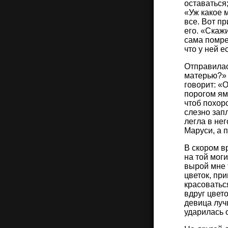
оставаться;
«Уж какое 
все. Вот п
его. «Скаж
сама помре
что у ней е
Отправилас
матерью?» 
говорит: «
порогом яму
чтоб похор
слезно запл
легла в не
Маруси, а 
В скором в
на той моги
вырой мне 
цветок, пр
красоваться
вдруг цвет
девица луч
ударилась 