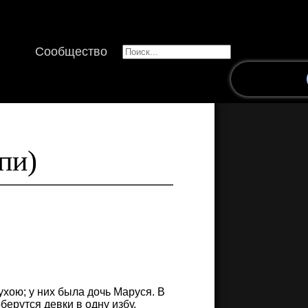
Сообщество
пи)
ухою; у них была дочь Маруся. В
ерутся девки в одну избу,