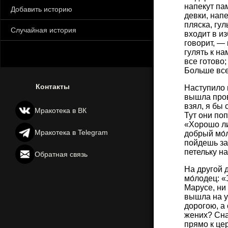
напекут па
Добавить историю
девки, нап
пляска, гу
Случайная история
входит в из
говорит, —
гулять к н
все готово;
Больше все
Контакты
Наступило 
вышла пров
взял, я бы 
Мракотека в ВК
Тут они по
«Хорошо ли
Мракотека в Telegram
добрый мо́
пойдешь зав
петельку на
Обратная связь
На другой 
мо́лодец: 
Марусе, ни
вышла на у
дорогою, а 
жених? Сна
прямо к це