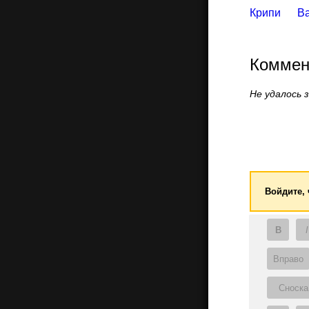
Крипи
В
Коммен
Не удалось 
Войдите,
B
I
Вправо
Сноска