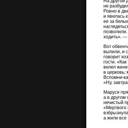
На другой д
не разбуди
Ровно в дв
и явилась 
ее за белые
наглядетьс
позволили. 
ходить». —
Вот обвенча
выпили, и с
говорит хо
гости. «Ка
велел жене
в церковь; 
Вспомни-ка
«Ну, завтра
Маруся пря
а в другом 
нечистый п
«Мертвого 
взбрызнула
а жили все 