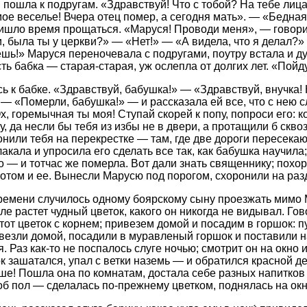
 пошла к подругам. «Здравствуй! Что с тобой? На тебе лица
мое веселье! Вчера отец помер, а сегодня мать». — «Бедна
ришло время прощаться. «Маруся! Проводи меня», — говор
и, была ты у церкви?» — «Нет!» — «А видела, что я делал?»
шь!» Маруся переночевала с подругами, поутру встала и ду
сть бабка — старая-старая, уж ослепла от долгих лет. «Пойду
ь к бабке. «Здравствуй, бабушка!» — «Здравствуй, внучка! К
— «Померли, бабушка!» — и рассказала ей все, что с нею 
Ох, горемычная ты моя! Ступай скорей к попу, попроси его:
, да несли бы тебя из избы не в двери, а протащили б сквоз
онили тебя на перекрестке — там, где две дороги пересекаю
акала и упросила его сделать все так, как бабушка научила
го — и тотчас же померла. Вот дали знать священнику; похо
потом и ее. Вынесли Марусю под порогом, схоронили на раз
ремени случилось одному боярскому сыну проезжать мимо 
ле растет чудный цветок, какого он никогда не видывал. Го
тот цветок с корнем; привезем домой и посадим в горшок: п
ивезли домой, посадили в муравленый горшок и поставили на
. Раз как-то не поспалось слуге ночью; смотрит он на окно
ок зашатался, упал с ветки наземь — и обратился красной д
ше! Пошла она по комнатам, достала себе разных напитков 
об пол — сделалась по-прежнему цветком, поднялась на окно