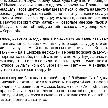
ень рассказал слуга баричу, какое чудо ему в ночи́ привидел
л? Нынешнюю ночь станем вдвоем караулить». Пришла ночь
енадцать часов цветок начал шевелиться, с места на место 
красная девица; достала себе напитков и кушаньев и села у
 руки и повел в свою горницу; не может вдоволь на нее нас
я. Наутро говорит отцу, матери: «Позвольте мне жениться; 
Маруся говорит: «Я пойду за тебя только с тем уговором, ч
 «Хорошо!»
лись, живут себе год и два, и прижили сына. Один раз наех
тали хвалиться своими женами: у того хороша, у другого ещ
зяин, — а лучше моей жены во всем свете нету!» — «Хорош
к так?» — «Да в церковь не ходит». Те речи показались муж
 наряжаться к обедне. «Знать ничего не хочу! Будь сейчас 
муж входит — ничего не видит, а она глянула — сидит на окн
 старое: была ты ночью у церкви?» — «Нет!» — «А видела, 
 у тебя и муж и сын помрут!»
мо из церкви бросилась к своей старой бабушке. Та ей дал
живущей и сказала, как и что делать. На другой день померл
рилетел и спрашивает: «Скажи, была у церкви?» — «Была».
жрал!» Сказала да как плеснет на него святой водою — он 
 живущей водой мужа и сына — они тотчас ожили и с той пор
вместе долго и счастливо.