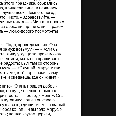
ь этого праздника, собрались
ою, принесли вина, и началась
я лучше всех. Немного погодя
ато, чисто. «Здравствуйте, —
улянье вам!» — «Милости просим
, за орехами, пряниками — разом
ать — любо-дорого посмотреть!
ся! Поди, проводи меня». Она
ебя замуж возьму?» — «Коли бы
та, живу у купца за приказчика».
ся домой, мать ее спрашивает:
е радость: был там со стороны
амуж». — «Слушай, Маруся: как
ть его, в те́ поры накинь ему
итке и сведаешь, где он живет».
к ниток. Опять пришел добрый
ки; он пуще прежнего льнет к
орит гость, — проводи меня». Она
на пуговицу; пошел он своею
а узнавать, где живет ее названый
, через канавы и вывела Марусю
рты; пошла кругом церкви,