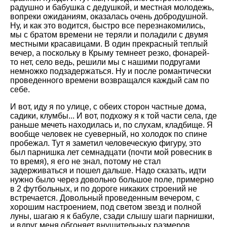
радушно и бабушка с дедушкой, и местная молодежь,
вопреки ожиданиям, оказалась очень добродушной.
Ну, и как это водится, быстро все перезнакомились,
мы с братом времени не теряли и поладили с двумя
местными красавицами. В один прекрасный теплый
вечер, а поскольку в Крыму темнеет резко, фонарей-
то нет, село ведь, решили мы с нашими подругами
немножко подзадержаться. Ну и после романтически
проведенного времени возвращался каждый сам по
себе.
И вот, иду я по улице, с обеих сторон частные дома,
садики, клумбы... И вот, подхожу я к той части села, где
раньше мечеть находилась и, по слухам, кладбище. Я
вообще человек не суеверный, но холодок по спине
пробежал. Тут я заметил человеческую фигуру, это
был парнишка лет семнадцати (почти мой ровесник в
то время), я его не знал, потому не стал
задерживаться и пошел дальше. Надо сказать, идти
нужно было через довольно большое поле, примерно
в 2 футбольных, и по дороге никаких строений не
встречается. Довольный проведенным вечером, с
хорошим настроением, под светом звезд и полной
луны, шагаю я к бабуле, сзади слышу шаги парнишки,
и вдруг меня обгоняет внушительных размеров