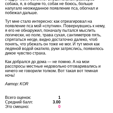
собака, я, в общем-то, собак не боюсь, больше
напугало неожиданное появление пса, обогнал и
побежал дальше.
Тут мне стало интересно: как отреагировал на
появление пса мой «спутник». Повернувшись к нему,
я его не обнаружил, поначалу пытался мыслить
логически, но поле, трава сухая, сантиметров пять,
спрятаться негде, видно достаточно далеко, чтоб
понять, что убежать он тоже не мог. И тут меня как
ледяной водой окатило, руки затряслись, появилось
дикое чувство страха.
Как добрался до дома — не помню. А на мои
расспросы местные недовольно отговаривались и
ничего не говорили толком. Вот такая вот темная
ночь!
Автор: KOR
Всего оценок:
1
Средний балл:
3.00
Это смешно:
0