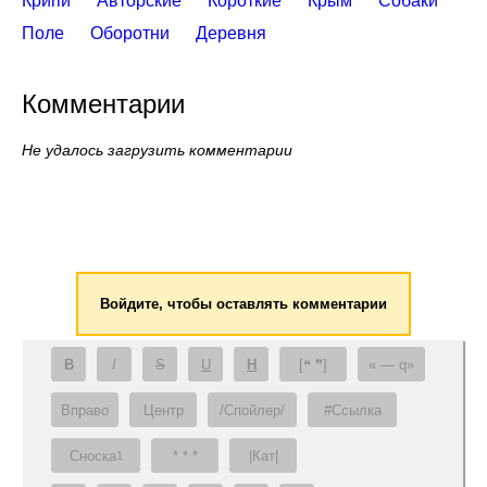
Крипи
Авторские
Короткие
Крым
Собаки
Поле
Оборотни
Деревня
Комментарии
Не удалось загрузить комментарии
Войдите, чтобы оставлять комментарии
B
I
S
U
H
[❝ ❞]
— q
Вправо
Центр
/Спойлер/
#Ссылка
Сноска
* * *
|Кат|
1