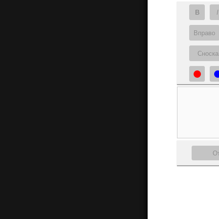
B
I
Вправо
Сноска