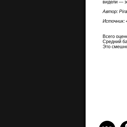
видели — з
Автор: Pira
Источник: 4
Всего оцен
Средний ба
Это смешн