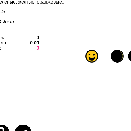
еленые, желтые, оранжевые...
tka
stor.ru
ок:
0
лл:
0.00
о:
0