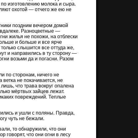
 по изготовлению молока и сыра.
ляют охотой — отчего же ею не
тники поздним вечером домой
евдалеке. Разноцветные —
гни жилья не похожи, на отблески
больше и больше и все ярче
только слышится все оттуда же,
нут и направились в ту сторону —
огни возьми да и погасни. Разом
и по сторонам, ничего не
 ветка не покачивается, не
ишь, что трава вокруг опалена
олько мёртвых зайцев лежат.
никаких повреждений. Теплые
ились и ушли с поляны. Правда,
огу чуть не бежали.
али, то обнаружили, что они
р говорят, что они огни в лесу