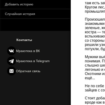
там есть з
Добавить историю
Кругом лес
промышлять
Случайная история
Произошел 
знакомыми 
зеленые, ж
костра — т
вспыхивают
Контакты
со стороны
решили узн
потухли, бу
Мракотека в ВК
Мужики выб
Мракотека в Telegram
понимая. П
слышно шел
легонько и
Обратная связь
Охотники и
ещё...
Не по себе
зайцев с с
Стоит доба
вроде как в