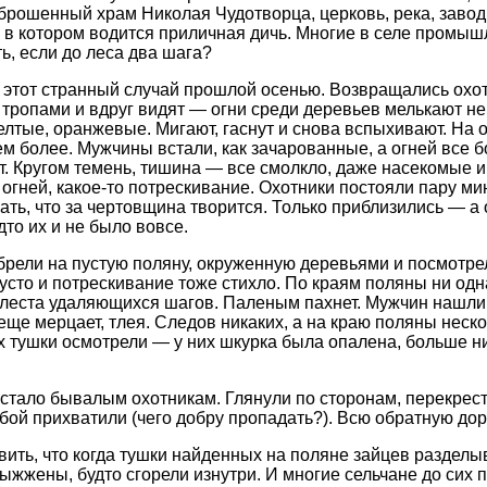
аброшенный храм Николая Чудотворца, церковь, река, завод
, в котором водится приличная дичь. Многие в селе промыш
, если до леса два шага?
этот странный случай прошлой осенью. Возвращались охо
тропами и вдруг видят — огни среди деревьев мелькают н
елтые, оранжевые. Мигают, гаснут и снова вспыхивают. На о
ем более. Мужчины встали, как зачарованные, а огней все 
. Кругом темень, тишина — все смолкло, даже насекомые и 
 огней, какое-то потрескивание. Охотники постояли пару ми
ать, что за чертовщина творится. Только приблизились — а 
дто их и не было вовсе.
рели на пустую поляну, окруженную деревьями и посмотрел
усто и потрескивание тоже стихло. По краям поляны ни одна
еста удаляющихся шагов. Паленым пахнет. Мужчин нашли л
 еще мерцает, тлея. Следов никаких, а на краю поляны неск
х тушки осмотрели — у них шкурка была опалена, больше 
 стало бывалым охотникам. Глянули по сторонам, перекрест
обой прихватили (чего добру пропадать?). Всю обратную дор
вить, что когда тушки найденных на поляне зайцев разделыв
ыжжены, будто сгорели изнутри. И многие сельчане до сих по