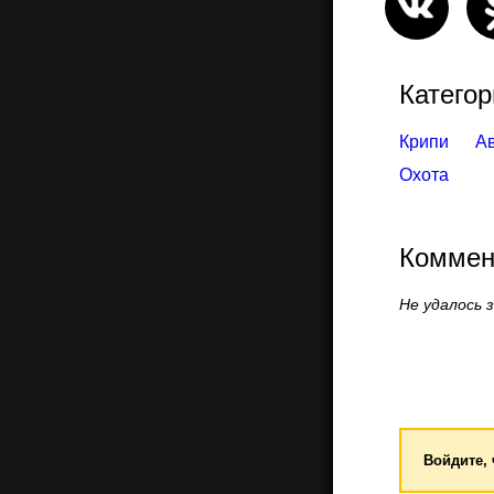
Категор
Крипи
А
Охота
Коммен
Не удалось 
Войдите,