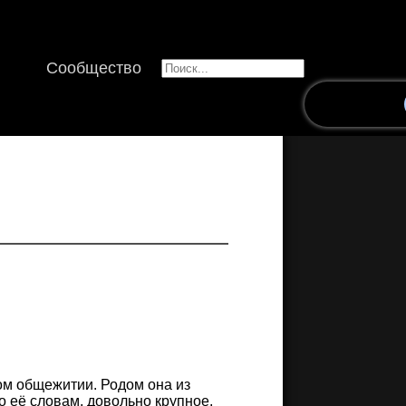
Сообщество
ом общежитии. Родом она из
о её словам, довольно крупное,