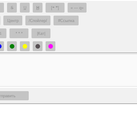
S
U
H
[❝ ❞]
— q
Центр
/Спойлер/
#Ссылка
* * *
|Кат|
1