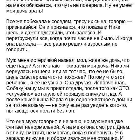
на меня обижается, что чуть не поверила. Ну не умеет
моя дочь врать!
Все же побежала к соседям, трясу их сына, говорю —
признавайся! Он и признался, что показали Нике
щель, и даже подсадили, чтоб залезла. И
перетрухнули все, когда почти час ее не было. И когда
она вылезла — все равно решили взрослым не
говорить.
Муж меня истеричкой назвал, мол, жива же дочь, что
еще надо? А я не знаю — жива ли моя дочь. Ника ли
вернулась из щели, или за тот час, что ее не было,
щель смастерила что-то похожее? Потому что этот
ребенок... я ее не узнаю. Она другая. Испорченная.
Собаку нашу мы в приют отдали, после того как ЭТО
«случайно» воткнуло ей горящую спичку в глаз. А
после крысёныша Карла я ни одно животное в дом ни
за что не возьму — не хочу еще раз увидеть кого-то,
пытающегося ползти без лап.
Что она мужу говорит, я не знаю, но муж меня уже
считает ненормальной. А на меня она смотрит. Днем,
в спину, смотрит, не моргая, пока я повернусь. Я в
зеркало вижу ее, и оборачиваться мне страшно. И