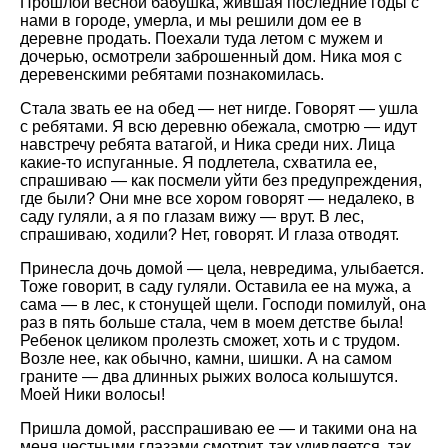
Прошлой весной бабушка, жившая последние годы с
нами в городе, умерла, и мы решили дом ее в
деревне продать. Поехали туда летом с мужем и
дочерью, осмотрели заброшенный дом. Ника моя с
деревенскими ребятами познакомилась.
Стала звать ее на обед — нет нигде. Говорят — ушла
с ребятами. Я всю деревню обежала, смотрю — идут
навстречу ребята ватагой, и Ника среди них. Лица
какие-то испуганные. Я подлетела, схватила ее,
спрашиваю — как посмели уйти без предупреждения,
где были? Они мне все хором говорят — недалеко, в
саду гуляли, а я по глазам вижу — врут. В лес,
спрашиваю, ходили? Нет, говорят. И глаза отводят.
Принесла дочь домой — цела, невредима, улыбается.
Тоже говорит, в саду гуляли. Оставила ее на мужа, а
сама — в лес, к стонущей щели. Господи помилуй, она
раз в пять больше стала, чем в моем детстве была!
Ребенок целиком пролезть сможет, хоть и с трудом.
Возле нее, как обычно, камни, шишки. А на самом
граните — два длинных рыжих волоса колышутся.
Моей Ники волосы!
Пришла домой, расспрашиваю ее — и такими она на
меня честными глазами смотрит, так удивляется, так