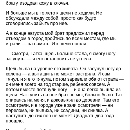
брату, изодрал кожу в клочья.
И больше мы в то лето к щели не ходили. Не
обсуждали между собой, просто как будто
сговорились забыть про нее.
А в конце августа мой брат предложил перед
отъездом в город пройтись по всем местам, где мы
играли — на память. И к щели пошли.
— Смотри, Татка, щель больше стала, я смогу ногу
засунуть! — я его остановить не успела.
Щель была на уровне его живота. Он засунул ногу до
колена — а вытащить не может, застряла. И сам
тянул, и я его тянула, потом заревели оба от страха —
он меня всего на год старше, ребенок совсем. А
потом вместе потянули ногу — и она легко вышла из
щели. Наступить на нее брат не мог, больно было. Так,
опираясь на меня, и доковылял до деревни. Там его
осмотрели, и в городе уже врачи осмотрели — ни
перелома, ни вывиха, ни ссадины, ни синяка. А
наступить до сих пор не может. Двадцать два года
прошло.