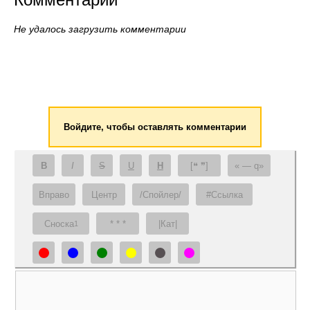
Не удалось загрузить комментарии
Войдите, чтобы оставлять комментарии
B
I
S
U
H
[❝ ❞]
— q
Вправо
Центр
/Спойлер/
#Ссылка
Сноска
* * *
|Кат|
1