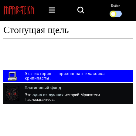
Войти
Стонущая щель
Эта история — признанная классика
крипипасты.
Платиновый фонд
Это
одна из лучших
историй Мракотеки.
Наслаждайтесь.