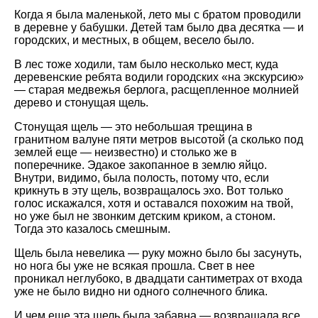
Когда я была маленькой, лето мы с братом проводили
в деревне у бабушки. Детей там было два десятка — и
городских, и местных, в общем, весело было.
В лес тоже ходили, там было несколько мест, куда
деревенские ребята водили городских «на экскурсию»
— старая медвежья берлога, расщепленное молнией
дерево и стонущая щель.
Стонущая щель — это небольшая трещина в
гранитном валуне пяти метров высотой (а сколько под
землей еще — неизвестно) и столько же в
поперечнике. Эдакое закопанное в землю яйцо.
Внутри, видимо, была полость, потому что, если
крикнуть в эту щель, возвращалось эхо. Вот только
голос искажался, хотя и оставался похожим на твой,
но уже был не звонким детским криком, а стоном.
Тогда это казалось смешным.
Щель была невелика — руку можно было бы засунуть,
но нога бы уже не всякая прошла. Свет в нее
проникал неглубоко, в двадцати сантиметрах от входа
уже не было видно ни одного солнечного блика.
И чем еще эта щель была забавна — возвращала все,