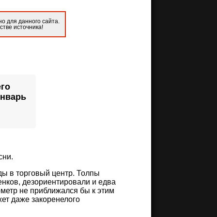
о для данного сайта.
стве источника!
его
январь
сни.
ды в торговый центр. Толпы
енков, дезориентировали и едва
лометр не приближался бы к этим
ет даже закоренелого