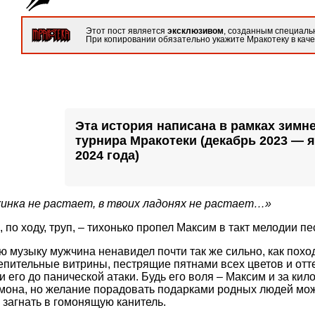
Этот пост является
эксклюзивом
, созданным специальн
При копировании обязательно укажите Мракотеку в каче
Эта история написана в рамках зимн
турнира Мракотеки (декабрь 2023 — 
2024 года)
инка не растает, в твоих ладонях не растает…»
, по ходу, труп, – тихонько пропел Максим в такт мелодии пе
 музыку мужчина ненавидел почти так же сильно, как похо
епительные витрины, пестрящие пятнами всех цветов и отт
и его до панической атаки. Будь его воля – Максим и за ки
она, но желание порадовать подарками родных людей мож
 загнать в гомонящую канитель.