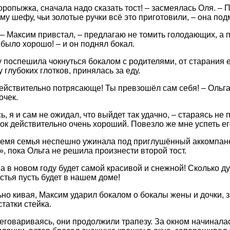
торопыжка, сначала надо сказать тост! – засмеялась Оля. –
му шефу, чьи золотые ручки всё это приготовили, – она под
, – Максим привстал, – предлагаю не томить голодающих, а 
 было хорошо! – и он поднял бокал.
у поспешила чокнуться бокалом с родителями, от старания е
 глубоких глотков, принялась за еду.
 действительно потрясающе! Ты превзошёл сам себя! – Ольг
очек.
, я и сам не ожидал, что выйдет так удачно, – стараясь не 
сок действительно очень хороший. Повезло же мне успеть ег
ремя семья неспешно ужинала под приглушённый аккомпан
, пока Ольга не решила произнести второй тост.
ма в новом году будет самой красивой и снежной! Сколько д
стья пусть будет в нашем доме!
но кивая, Максим ударил бокалом о бокалы жены и дочки, з
татки стейка.
еговариваясь, они продолжили трапезу. За окном начинала