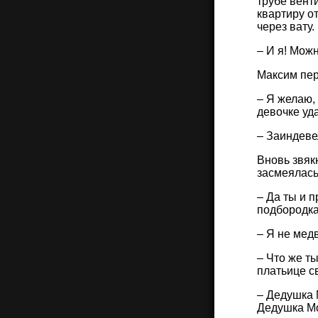
трубе вент
квартиру о
через вату
– И я! Можн
Максим пер
– Я желаю,
девочке уда
– Заиндеве
Вновь звяк
засмеялась
– Да ты и 
подбородка
– Я не мед
– Что же т
платьице с
– Дедушка 
Дедушка Мо