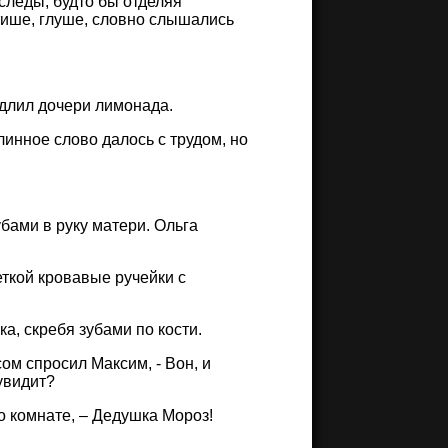
следы, будто бы отделяя
тише, глуше, словно слышались
одлил дочери лимонада.
линное слово далось с трудом, но
бами в руку матери. Ольга
ткой кровавые ручейки с
, скребя зубами по кости.
ом спросил Максим, - Вон, и
увидит?
по комнате, – Дедушка Мороз!