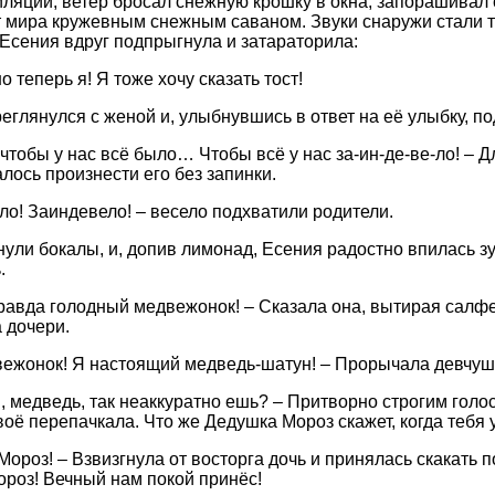
иляции, ветер бросал снежную крошку в окна, запорашивал 
т мира кружевным снежным саваном. Звуки снаружи стали 
. Есения вдруг подпрыгнула и затараторила:
о теперь я! Я тоже хочу сказать тост!
еглянулся с женой и, улыбнувшись в ответ на её улыбку, п
 чтобы у нас всё было… Чтобы всё у нас за-ин-де-ве-ло! – Д
лось произнести его без запинки.
ло! Заиндевело! – весело подхватили родители.
нули бокалы, и, допив лимонад, Есения радостно впилась зу
.
правда голодный медвежонок! – Сказала она, вытирая салфе
 дочери.
вежонок! Я настоящий медведь-шатун! – Прорычала девчушка
ы, медведь, так неаккуратно ешь? – Притворно строгим голос
воё перепачкала. Что же Дедушка Мороз скажет, когда тебя 
Мороз! – Взвизгнула от восторга дочь и принялась скакать 
роз! Вечный нам покой принёс!