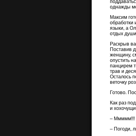
поддаватьс
однажды мо
Максим гот
обработки 
языки, а О
отдых души
Раскрыв ва
Поставив д
женщину, с
опустить на
панцирем т
трав и дес
Осталось п
веточку ро
Готово. По
Как раз под
и хохочущи
– Ммммм!!! 
– Погоди, 