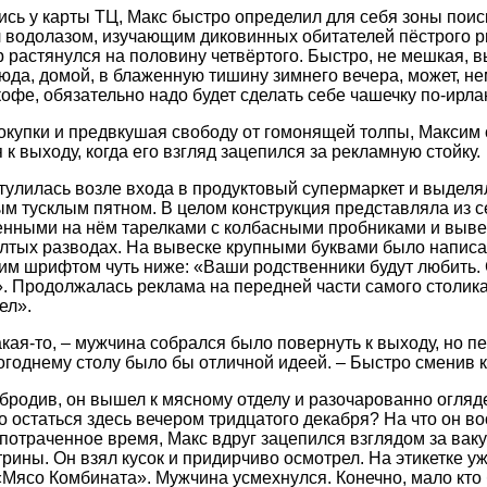
сь у карты ТЦ, Макс быстро определил для себя зоны поиск
 водолазом, изучающим диковинных обитателей пёстрого р
р растянулся на половину четвёртого. Быстро, не мешкая, в
сюда, домой, в блаженную тишину зимнего вечера, может, 
кофе, обязательно надо будет сделать себе чашечку по-ирла
окупки и предвкушая свободу от гомонящей толпы, Максим 
к выходу, когда его взгляд зацепился за рекламную стойку.
тулилась возле входа в продуктовый супермаркет и выделя
м тусклым пятном. В целом конструкция представляла из се
енными на нём тарелками с колбасными пробниками и вывес
ёлтых разводах. На вывеске крупными буквами было нап
им шрифтом чуть ниже: «Ваши родственники будут любить.
. Продолжалась реклама на передней части самого столика:
ел».
кая-то, – мужчина собрался было повернуть к выходу, но пе
вогоднему столу было бы отличной идеей. – Быстро сменив 
бродив, он вышел к мясному отделу и разочарованно огляде
ло остаться здесь вечером тридцатого декабря? На что он 
 потраченное время, Макс вдруг зацепился взглядом за вак
трины. Он взял кусок и придирчиво осмотрел. На этикетке
«Мясо Комбината». Мужчина усмехнулся. Конечно, мало кто