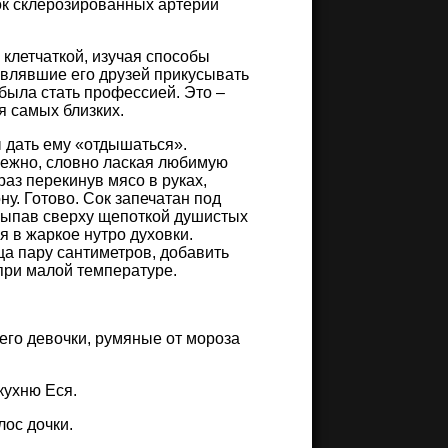
нок склерозированных артерий
клетчаткой, изучая способы
авлявшие его друзей прикусывать
 была стать профессией. Это –
я самых близких.
ы дать ему «отдышаться».
 нежно, словно лаская любимую
аз перекинув мясо в руках,
ну. Готово. Сок запечатан под
исыпав сверху щепоткой душистых
я в жаркое нутро духовки.
ца пару сантиметров, добавить
при малой температуре.
 его девочки, румяные от мороза
 кухню Еся.
лос дочки.