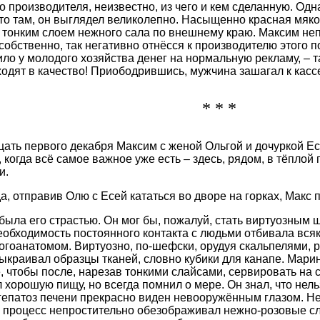
 производителя, неизвестно, из чего и кем сделанную. Одна
что там, он выглядел великолепно. Насыщенно красная мяк
 тонким слоем нежного сала по внешнему краю. Максим неп
 собственно, так негативно отнёсся к производителю этого 
ило у молодого хозяйства денег на нормальную рекламу, – т
ходят в качество! Приободрившись, мужчина зашагал к касс
* * *
цать первого декабря Максим с женой Ольгой и дочуркой Ес
, когда всё самое важное уже есть – здесь, рядом, в тёплой
и.
, отправив Олю с Есей кататься во дворе на горках, Макс п
была его страстью. Он мог бы, пожалуй, стать виртуозным
еобходимость постоянного контакта с людьми отбивала всяк
огоанатомом. Виртуозно, по-шефски, орудуя скальпелями, 
выкраивал образцы тканей, словно кубики для канапе. Мари
 чтобы после, нарезав тонкими слайсами, сервировать на 
 хорошую пищу, но всегда помнил о мере. Он знал, что не
гепатоз печени прекрасно виден невооружённым глазом. Н
 процесс непростительно обезображивал нежно-розовые сл