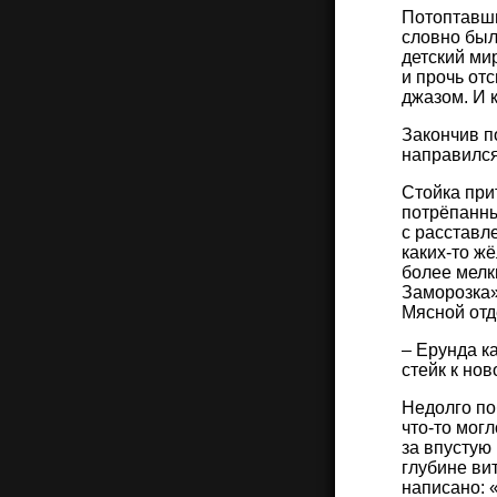
Потоптавши
словно был
детский ми
и прочь от
джазом. И 
Закончив п
направился 
Стойка при
потрёпанны
с расставл
каких-то ж
более мелк
Заморозка»
Мясной отд
– Ерунда ка
стейк к но
Недолго по
что-то мог
за впустую
глубине ви
написано: 