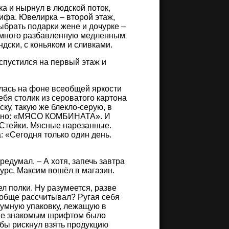
а и нырнул в людской поток,
ифа. Ювелирка – второй этаж,
ыбрать подарки жене и дочурке –
немного разбавленную медленным
ндски, с коньяком и сливками.
спустился на первый этаж и
лась на фоне всеобщей яркости
бя столик из сероватого картона
ку, такую же блекло-серую, в
исано: «МЯСО КОМБИНАТА». И
 Стейки. Мясные нарезанные.
 «Сегодня только один день.
редумал. – А хотя, запечь завтра
курс, Максим вошёл в магазин.
л полки. Ну разумеется, разве
вообще рассчитывал? Ругая себя
уумную упаковку, лежащую в
 уже знакомым шрифтом было
 бы рискнул взять продукцию