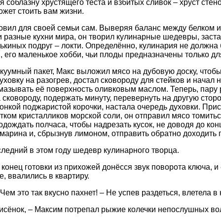
я соблазну хрустящего теста и взбитых сливок – хруст сте
жет стоить вам жизни.
овил для своей семьи сам. Выверяя баланс между белком и 
и разные кухни мира, он творил кулинарные шедевры, заст
лькиных подруг – локти. Определённо, кулинария не должна
, его маленькое хобби, чьи плоды предназначены только дл
куумный пакет, Макс выложил мясо на дубовую доску, чтоб
уховку на разогрев, достал сковороду для стейков и начал
мазывать её поверхность оливковым маслом. Теперь, пару р
 сковороду, подержать минуту, перевернуть на другую сторо
онкой поджаристой корочки, настала очередь духовки. Пр
ятком кристалликов морской соли, он отправил мясо томитьс
одождать полчаса, чтобы надрезать кусок, не доводя до кон
змарина и, сбрызнув лимоном, отправить обратно доходить 
следний в этом году шедевр кулинарного творца.
 конец готовки из прихожей донёсся звук поворота ключа, и
е, ввалились в квартиру.
Чем это так вкусно пахнет! – Не успев раздеться, влетела в
лисёнок, – Максим потрепал рыжие колечки непослушных во