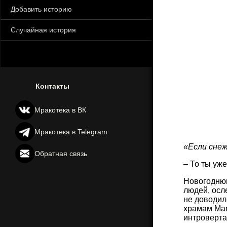
Добавить историю
Случайная история
Контакты
Мракотека в ВК
Мракотека в Telegram
«Если снеж
Обратная связь
– То ты уже
Новогоднюю
людей, осл
не доводил
храмам Мам
интроверта