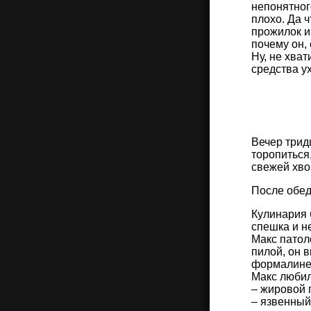
непонятного
плохо. Да 
прожилок и
почему он,
Ну, не хват
средства у
Вечер трид
торопиться
свежей хво
После обеда
Кулинария 
спешка и н
Макс патол
пилой, он 
формалине,
Макс любил
– жировой 
– язвенный