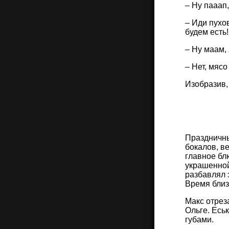
– Ну пааап
– Иди пухо
будем есть!
– Ну маам,
– Нет, мясо
Изобразив,
Праздничны
бокалов, в
главное бл
украшенной
разбавлял 
Время близ
Макс отрез
Ольге. Есь
губами.