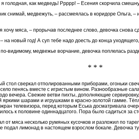
, я голодная, как медведь! Ррррр! – Есения скорчила смешн
вик снимай, медвежуть, – рассмеялась в коридоре Ольга, – 
 я хочу мяса, – прорычав последнее слово, девочка снова 
 – на новый год! А суп тебе надо доесть до конца уходящего
 по-видимому, медвежье ворчание, девочка поплелась разд
* * *
й стол сверкал отполированными приборами, огоньки свеч
есело пенясь вместе с игристым вином. Разнообразные сала
юдо вечера. Свежие ветви пихты, дополняющие сервировку,
 яркими шарами и игрушками в красно-золотой гамме. Тёп
экран телевизора, перед которым Еська досматривала очер
илось к половине одиннадцатого. Пора было садиться за ст
ал от мяса несколько румяных кусочков и разложил по тарел
ке подал лимонад в настоящем взрослом бокале. Девочка ту