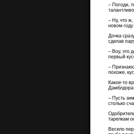
– Погоди, 
талантливо
– Ну, что ж
новом году
Дочка сраз
сделав пару
– Воу, это
первый кус
– Признаюсь
похоже, ку
Какое-то в
Дамблдора»
– Пусть зи
столько сча
Одобритель
тарелкам ос
Весело пер