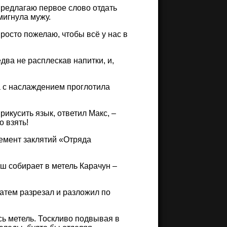
 Предлагаю первое слово отдать
мигнула мужу.
просто пожелаю, чтобы всё у нас в
два не расплескав напитки, и,
а с наслаждением проглотила
прикусить язык, ответил Макс, –
о взять!
емент заклятий «Отряда
уш собирает в метель Карачун –
атем разрезал и разложил по
сь метель. Тоскливо подвывая в