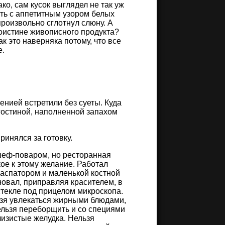
ко, сам кусок выглядел не так уж
оть с аппетитным узором белых
роизвольно сглотнул слюну. А
поистине живописного продукта?
ак это наверняка потому, что все
е.
енией встретили без суеты. Куда
 гостиной, наполненной запахом
ринялся за готовку.
 шеф-поваром, но ресторанная
ое к этому желание. Работал
распатором и маленькой костной
новал, приправляя красителем, в
стекле под прицелом микроскопа.
льзя увлекаться жирными блюдами,
ельзя переборщить и со специями
изистые желудка. Нельзя