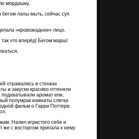
ую мордашку.
и бегом лапы мыть, сейчас суп
сделала «кровожадное» лицо.
, так что вперёд! Бегом марш!
еваться.
ей отражались в стенках
ты и закуски красиво оттеняли
 подхватывали аромат ели,
лый полумрак комнаты слегка
едной фильм о Гарри Поттере.
ол.
кам. Налил игристого себе и
т же с восторгом припала к нему