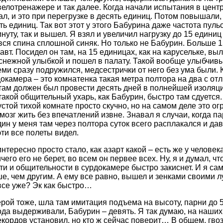
велотренажере и так далее. Когда начали испытания в цент
вал, и это при перегрузке в десять единиц. Потом повышали,
ь единиц. Так вот этот у этого Бабурина даже частота пульс
нуту, так и вышел. Я взял и увеличил нагрузку до 15 единиц
вся спина сплошной синяк. Но только не Бабурин. Больше 15
авт. Посидел он там, на 15 единицах, как на карусельке, вы
снежной улыбкой и пошел в палату. Такой вообще улыбчивы
еми сразу подружился, медсестрички от него без ума были. 
докамера – это комнатенка такая метра полтора на два с о
там должен был провести десять дней в полнейшей изоляции
такой общительный ухарь, как Бабурин, быстро там сдуется. 
стой тихой комнате просто скучно, но на самом деле это ог
мозг жить без впечатлений извне. Знавал я случаи, когда 
дин у меня там через полтора суток всего расплакался и дав
эти все полеты видел.
нтересно просто стало, как азарт какой – есть же у человек
ичего его не берет, во всем он первее всех. Ну, я и думал, ч
ти и общительности в сурдокамере быстро закиснет. И я сам
ше, чем другим. А ему все равно, вышел и зенками своими л
все уже? Эк как быстро…
рой тоже, шла там имитация подъема на высоту, парни до 
ода выдерживали, Бабурин – девять. Я так думаю, на наших
кордов установил, но кто ж сейчас поверит… В общем, гвоз