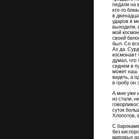
педали на 
кто-то бле
в двенадцат
ударов в ми
выходили, 
мой космон
своей бело
был. Со вс
Ах да. Сур
космонавт 
думал, что 
сиднем в пу
может наш 
видеть, а о
в гробу он 
А мне уже и
из стали, н
говорливос
суток боль
Хлопотов, 
С барокаме
без кислор
мировых ре