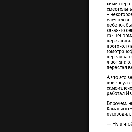
химиотерап
смертельны
– некоторо
улучшилось
ребенок бы
какая-то се
как ненорма
перезвонил
протокол л
гемотрансф
переливани
я вот знаю,
перестал в
А что это з
повернуло б
самоизлече
работал Ив
Впрочем, н
Каманиным…
руководил. 
— Ну и что