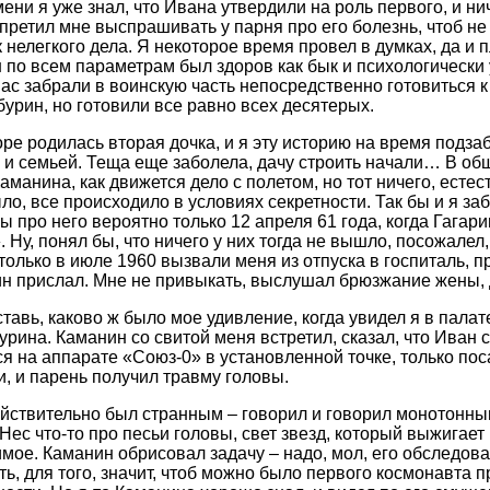
ени я уже знал, что Ивана утвердили на роль первого, и ни
претил мне выспрашивать у парня про его болезнь, чтоб не
к нелегкого дела. Я некоторое время провел в думках, да и 
 по всем параметрам был здоров как бык и психологически 
ас забрали в воинскую часть непосредственно готовиться к 
бурин, но готовили все равно всех десятерых.
оре родилась вторая дочка, и я эту историю на время подз
е и семьей. Теща еще заболела, дачу строить начали… В общ
аманина, как движется дело с полетом, но тот ничего, естес
ыло, все происходило в условиях секретности. Так бы и я з
ы про него вероятно только 12 апреля 61 года, когда Гагар
 Ну, понял бы, что ничего у них тогда не вышло, посожалел
 только в июле 1960 вызвали меня из отпуска в госпиталь, 
н прислал. Мне не привыкать, выслушал брюзжание жены, 
тавь, каково ж было мое удивление, когда увидел я в палат
урина. Каманин со свитой меня встретил, сказал, что Иван 
я на аппарате «Союз-0» в установленной точке, только поса
и, и парень получил травму головы.
йствительно был странным – говорил и говорил монотонным
 Нес что-то про песьи головы, свет звезд, который выжигает
мое. Каманин обрисовал задачу – надо, мол, его обследова
ть, для того, значит, чтоб можно было первого космонавта 