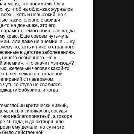
ая меня, это понимали. Он и
, ну, чтоб на обложках журналов
 всех – хоть и невысокий, но с
ные такие, словно с афиши
е-то на донышке, это его
 параметр, гемоглобин, слегка, да
му краю. Еще совсем чуть-чуть,
мии. Или даже не анемии, а … ну,
чему-то, хоть и ничего странного
несенные в детстве заболевания».
, ничего особенного. Но у
й анемии». Что значит «эпизод»?
тью, железный человек какой-то!
сять лет, лежал он в краевой
репираний с главврачом,
 чуть со стула не свалился.
медкарту Бабурина, и когда
 гемоглобин критически низкий,
ем, весь в синяках он, сосуды
гноз неблагоприятный, а говоря
е 46 года, и до октября шло
ови ему делали, но сути это
не было действенной