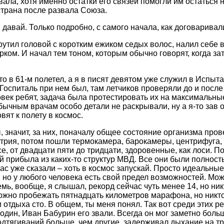
ала, хотя именно остатки его связей помогли им остаться н
страна после развала Союза.
 давай. Только подробно, с самого начала, как договаривал
рутил головой с коротким ежиком седых волос, налил себе 
ком. И начал тем тоном, которым обычно говорят, когда з
то в 61-м полетел, а я в писят девятом уже служил в Испы
Госпиталь при нем был, там летчиков проверяли до и после
овек ребят, задача была протестировать их на максимальны
бычным врачам особо детали не раскрывали, ну а я-то зав о
вят к полету в космос.
, значит, за них, поначалу общее состояние организма про
трия, потом пошли термокамера, барокамеры, центрифуга, н
, от двадцати пяти до тридцати, здоровенные, как лоси. По
й прибыла из каких-то структур МВД. Все они были полност
час уже сказали – хоть в космос запускай. Просто идеальны
 но у любого человека есть свой предел возможностей. Мо
емь, вообще, я слышал, рекорд сейчас чуть менее 14, но ни
ожно пробежать пятнадцать километров марафона, но никто
 отдыха сто. В общем, ты меня понял. Так вот среди этих р
один, Иван Бабурин его звали. Всегда он мог заметно боль
одтягиваний больше, чем другие, задерживал дыхание на т