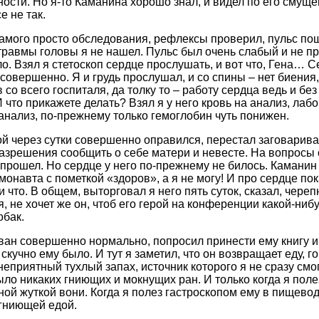
сти. Но я-то Каманина хорошо знал, и видел по его смущенн
е не так.
самого просто обследования, рефлексы проверил, пульс по
травмы головы я не нашел. Пульс был очень слабый и не п
о. Взял я стетоскоп сердце прослушать, и вот что, Гена… С
, совершенно. Я и грудь прослушал, и со спины – нет биения,
 со всего госпиталя, да толку то – работу сердца ведь и без
 что прикажете делать? Взял я у него кровь на анализ, лабо
 анализ, по-прежнему только гемоглобин чуть понижен.
й через сутки совершенно оправился, перестал заговариват
азрешения сообщить о себе матери и невесте. На вопросы 
прошел. Но сердце у него по-прежнему не билось. Каманин м
монавта с пометкой «здоров», а я не могу! И про сердце пока
и что. В общем, выторговал я него пять суток, сказал, чере
, не хочет же он, чтоб его герой на конференции какой-ниб
обак.
ван совершенно нормально, попросил принести ему книгу и 
скучно ему было. И тут я заметил, что он возвращает еду, го
неприятный тухлый запах, источник которого я не сразу смог
ыло никаких гниющих и мокнущих ран. И только когда я поле
ой жуткой вони. Когда я полез гастроскопом ему в пищевод,
 гниющей едой.