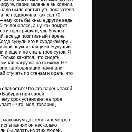
рифуге, парни зеленые выходили,
 надо было достигнуть показателя
а не подскочила, как сел 70
 – ему хоть бы хны, а другие ведь
-ти побоялся, а ну, как помрет
лез из центрифуги, улыбнулся
й, всегда позитивный парень
Когда сунули его в сурдокамеру…
тличной звукоизоляцией. Будущий
 и еще и не спать трое суток. Я
Только кажется, что сидеть
ромная нагрузка на психику. Не
парни галлюцинации начинали
ай стучать по стенам и орать, что
а слабости? Что это парень такой
то Бабурин при своей
 ему срок установил на трое
упает – что, мол, товарищ
5, максимум до семи километров
 испытаниях он несколько
ди бы делать из этих людей.