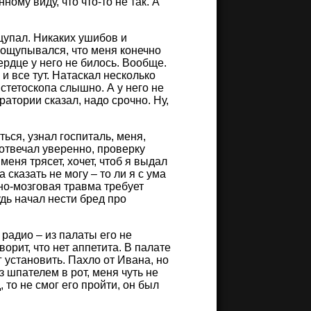
ому виду, что что-то не так. А
щупал. Никаких ушибов и
рощупывался, что меня конечно
ердце у него не билось. Вообще.
 и все тут. Натаскал несколько
 стетоскопа слышно. А у него не
ратории сказал, надо срочно. Ну,
ься, узнал госпиталь, меня,
отвечал уверенно, проверку
еня трясет, хочет, чтоб я выдал
 сказать не могу – то ли я с ума
пно-мозговая травма требует
удь начал нести бред про
радио – из палаты его не
ворит, что нет аппетита. В палате
 установить. Пахло от Ивана, но
з шпателем в рот, меня чуть не
 то не смог его пройти, он был