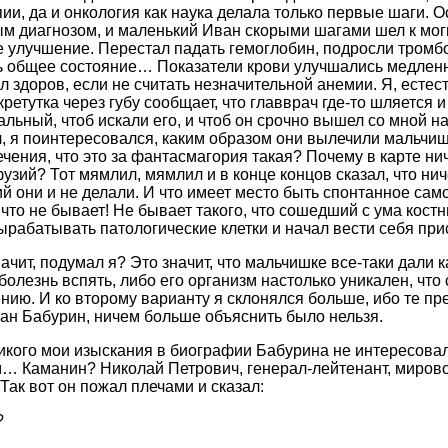
ии, да и онкология как наука делала только первые шаги. 
м диагнозом, и маленький Иван скорыми шагами шел к моги
е улучшение. Перестал падать гемоглобин, подросли тромб
 общее состояние… Показатели крови улучшались медленно
л здоров, если не считать незначительной анемии. Я, естес
кретутка через губу сообщает, что главврач где-то шляется и
льный, чтоб искали его, и чтоб он срочно вышел со мной на
, я поинтересовался, каким образом они вылечили мальчишк
ечения, что это за фантасмагория такая? Почему в карте ни
узий? Тот мямлил, мямлил и в конце концов сказал, что ни
й они и не делали. И что имеет место быть спонтанное само
 что не бывает! Не бывает такого, что сошедший с ума кост
ырабатывать патологические клетки и начал вести себя прис
начит, подумал я? Это значит, что мальчишке все-таки дали 
олезнь вспять, либо его организм настолько уникален, что 
нию. И ко второму варианту я склонялся больше, ибо те п
ан Бабурин, ничем больше объяснить было нельзя.
икого мои изыскания в биографии Бабурина не интересова
 Каманин? Николай Петрович, генерал-лейтенант, мировой
Так вот он пожал плечами и сказал:
?