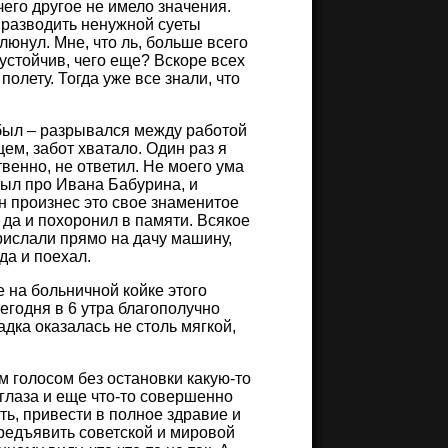
чего другое не имело значения.
 разводить ненужной суеты
плюнул. Мне, что ль, больше всего
устойчив, чего еще? Вскоре всех
полету. Тогда уже все знали, что
абыл – разрывался между работой
ем, забот хватало. Один раз я
твенно, не ответил. Не моего ума
абыл про Ивана Бабурина, и
ин произнес это свое знаменитое
, да и похоронил в памяти. Всякое
прислали прямо на дачу машину,
да и поехал.
е на больничной койке этого
сегодня в 6 утра благополучно
дка оказалась не столь мягкой,
 голосом без остановки какую-то
 глаза и еще что-то совершенно
ть, привести в полное здравие и
предъявить советской и мировой