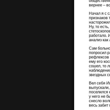
общественно
вернее – вс
Начал я с 
признаков 
насторожил
Ну, то есть
стетоскопов
работало. И
анализ как
Сам больно
попросил р
рефлексов 
ему его кос
сошел, то л
наблюдения
звездных с
Вел себя И
выпускали, 
поселился 
у него не б
снесло волн
весь забит