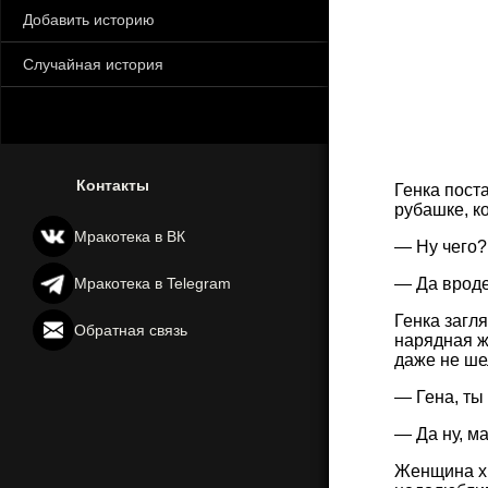
Добавить историю
Случайная история
Контакты
Генка поста
рубашке, к
Мракотека в ВК
— Ну чего?
Мракотека в Telegram
— Да вро
Генка загл
Обратная связь
нарядная ж
даже не ше
— Гена, ты
— Да ну, м
Женщина хм