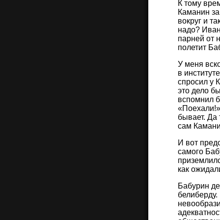
К тому врем
Каманин за
вокруг и та
надо? Иван
парней от н
полетит Ба
У меня вск
в институт
спросил у К
это дело б
вспомнил б
«Поехали!».
бывает. Да
сам Камани
И вот предс
самого Баб
приземлилс
как ожидал
Бабурин де
белиберду.
невообрази
адекватнос