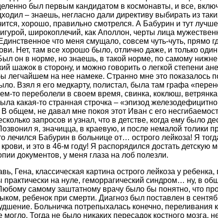
еленно был первым кандидатом в космонавты, и все, включ
ходил – знаешь, негласно дали директиву выбирать из таких
ачится, хорошо, правильно смотрелся. А Бабурин и тут лучше
игурой, широкоплечий, как Аполлон, черты лица мужествен
Единственное что меня смущало, совсем чуть-чуть, прямо гд
ви. Нет, там все хорошо было, отлично даже, и только один
Был он в норме, но знаешь, в такой норме, по самому нижне
ий шажок в сторону, и можно говорить о легкой степени ане
 бы легчайшем на нее намеке. Странно мне это показалось по
было. Взял я его медкарту, полистал, была там графа «пере
чем-то переболели в своем время, свинка, коклюш, ветрянка
ыла какая-то странная строчка – «эпизод железодефицитно
? В общем, не давал мне покоя этот Иван с его несгибаемос
сколько запросов и узнал, что в детстве, когда ему было де
Позвонил я, значицца, в краевую, и после немалой толики п
о лечился Бабурин в больнице от… острого лейкоза! Я тогда
 крови, и это в 46-м году! Я распорядился достать детскую 
опии документов, у меня глаза на лоб полезли.
вь, Гена, классическая картина острого лейкоза у ребенка,
 практически на нуле, геморрагический синдром… ну, в общ
Любому самому заштатному врачу было бы понятно, что про
ыком, ребенок при смерти. Диагноз был поставлен в сентябр
удшение. Больничка потрепыхалась конечно, переливания кр
е могло. Тогда не было никаких пересадок костного мозга, 