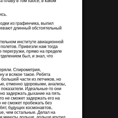
а плаву в том хаосе, в каком
ись.
водки из графинчика, выпил
атевают длинный обстоятельный
тательном институте авиационной
 полетов. Привезли нам тогда
е перегрузки, прямо на пределе
тделением был, и знал, что
веряли. Спирометрия,
у и всякое такое. Ребята
 большей части из летчиков, но
ью, отменно здоровыми, анализы,
е показатели. Идеальные-то они
жно задержать дыхание на пять
кто не сможет задержать его на
 не сможет пробежать без
ебят, будущих космонавтов,
ше, чем остальные. Делал на
ри минуты дольше, дольше крутил