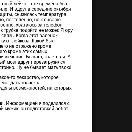
Острый лейкоз в те времена был
ле. И вдруг в середине октября
оциты, снизилась температура,
, постепенно, но к январю
твенно, хватаюсь за телефон,
 к трубке подойти не может. Я ору
 связь. Когда этот валенок
у от лейкоза. Какой был
чего не отражено кроме
чего кроме этих самых
излечение. Бывает, знаете ли. А
ный мозг вдруг перезагрузился,
тойно. Ну не бывает, мать твою!
какое-то лекарство, которое
смог дать толчок к
ределы возможностей, на которых
ли. Информацией я поделился с
 мужик, он подготовкой ребят