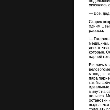
недолюблив
оказалась 
— Все, дед,
Старик пок
одним швыр
рассказ.
— Гагарин-
медицины. 
десять чел
которые. О
парней гото
Взялись мы
велоэргоме
молодые все
пара парне
как бы сей
идеальные,
минут, на с
полчаса. М
остановки и
выделялся 
тридцать п