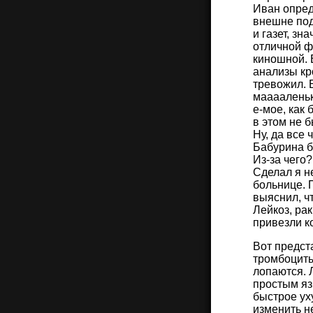
Иван опред
внешне под
и газет, зн
отличной ф
киношной. 
анализы кро
тревожил. 
мааааленьк
е-мое, как
в этом не 
Ну, да все 
Бабурина б
Из-за чего
Сделал я не
больнице. 
выяснил, чт
Лейкоз, рак
привезли к
Вот предста
тромбоциты
лопаются. 
простым яз
быстрое ух
изменить н