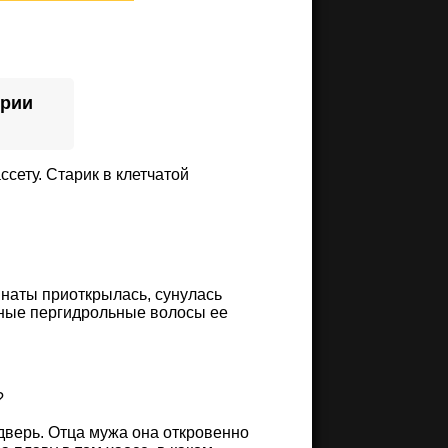
ории
ссету. Старик в клетчатой
омнаты приоткрылась, сунулась
ные пергидрольные волосы ее
?
дверь. Отца мужа она откровенно