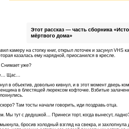
Этот рассказ — часть сборника «Ист
мёртвого дома»
вил камеру на стопку книг, открыл лоточек и засунул VHS ка
оторая казалась ему нарядной, приосанился в кресле.
 Снимает уже?
де… Щас…
янул в объектив, довольно кивнул, и в этот момент дверь к
енщина в блестящей люрексом кофточке. Взбитые залачен
лохнулись.
 скоро? Там тосты начали говорить, иди поздравь отца.
ам. Мы тут с дедушкой… Принеси торт, когда вынесут, ладно
ыкнула, бросив холодный взгляд на свекра, и захлопнула 