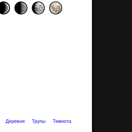
Деревня
Трупы
Темнота