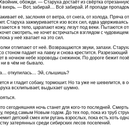
Хвойник, обожди. — Старуха достаёт из свёртка отрезанную
 вихрь. — Вот, забирай… Всё забирай. И пропади пропадом
кивает её, заслоняя от ветра, от снега, от холода. Пряча 
ет. Старуха зажмуривается изо всех сил, едва удерживаясь н
езаются в тело, царапают кожу, лезут под веки. Пытаются о
 хочет смотреть, не хочет встречаться взглядом с чудовищем
пока у неё хватает на это сил.
олки отлипают от неё. Возвращаются звуки, запахи. Старух
 со стоном падает на лавку и снова крестится. Разрезающи
т в ночном небе хороводы снежинок. По дороге бежит поз
 ни в чём не бывало.
а… откупилась… Эй, слышишь?
ется и гладит собаку, тормошит. Но та уже не шевелится, 
аруха всхлипывает, выдыхает шумно.
ояться.
что сегодняшняя ночь станет для кого-то последней. Смерть
у, перед самым Новым годом. До тех пор, пока из труб стру
ремит детский смех или ругань взрослых, пока есть хоть од
рстку затерянных среди сибирских лесов поселений.