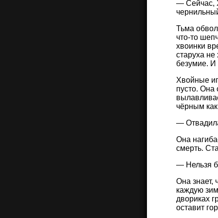
— Сейчас, 
чернильный
Тьма обвола
что-то шепч
хвоинки вр
старуха не
безумие. И 
Хвойные иг
пусто. Она
вылавливае
чёрным как
— Отвадил
Она нагиба
смерть. Ст
— Нельзя б
Она знает, 
каждую зим
двориках г
оставит го