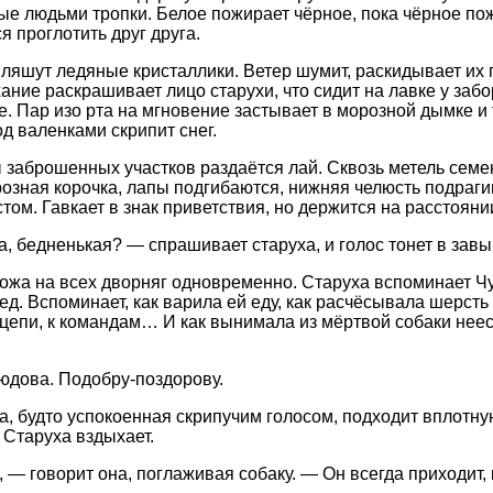
е людьми тропки. Белое пожирает чёрное, пока чёрное пож
 проглотить друг друга.
пляшут ледяные кристаллики. Ветер шумит, раскидывает их по
ание раскрашивает лицо старухи, что сидит на лавке у забо
ле. Пар изо рта на мгновение застывает в морозной дымке и
од валенками скрипит снег.
 заброшенных участков раздаётся лай. Сквозь метель семе
озная корочка, лапы подгибаются, нижняя челюсть подрагив
том. Гавкает в знак приветствия, но держится на расстояни
, бедненькая? — спрашивает старуха, и голос тонет в завы
ожа на всех дворняг одновременно. Старуха вспоминает Ч
ед. Вспоминает, как варила ей еду, как расчёсывала шерсть 
 цепи, к командам… И как вынимала из мёртвой собаки нее
юдова. Подобру-поздорову.
а, будто успокоенная скрипучим голосом, подходит вплотн
 Старуха вздыхает.
 — говорит она, поглаживая собаку. — Он всегда приходит, 