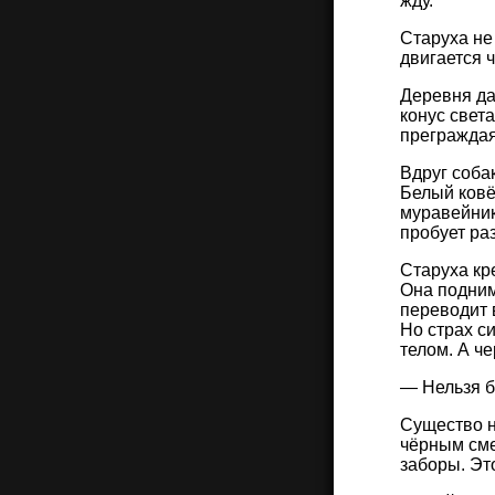
жду.
Старуха не
двигается 
Деревня да
конус свет
преграждая
Вдруг собак
Белый ковё
муравейник
пробует ра
Старуха кр
Она подним
переводит 
Но страх си
телом. А ч
— Нельзя б
Существо н
чёрным сме
заборы. Эт