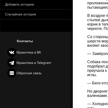
проложенны
Добавить историю
пытающиеся
Случайная история
В воздухе 
стылое дых
корни в те
черноте. П
Со стороны
Контакты
шерсти мор
виляет хвос
Мракотека в ВК
— Замёрзла
Собака пох
Мракотека в Telegram
подобрал д
приучала к
Обратная связь
иглы.
— Беги отс
Но дворняг
валенками.
— Холодно,