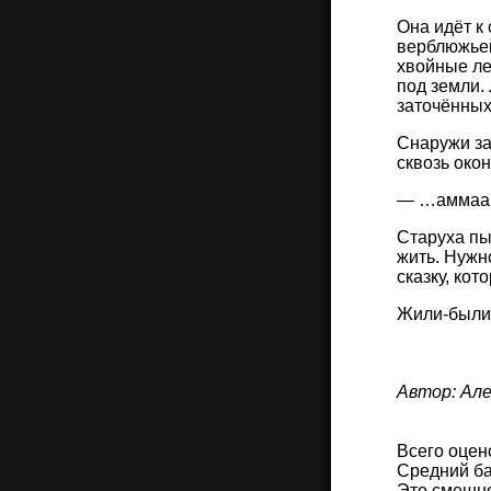
Она идёт к
верблюжьей
хвойные ле
под земли.
заточённых
Снаружи за
сквозь око
— …аммаа
Старуха пы
жить. Нужн
сказку, ко
Жили-были 
Автор: Ал
Всего оцен
Средний ба
Это смешн