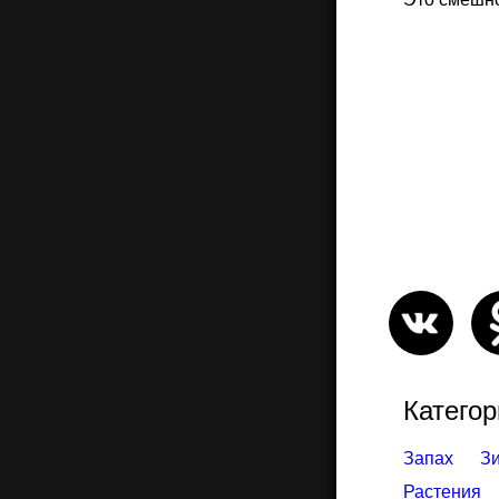
Категор
Запах
З
Растения