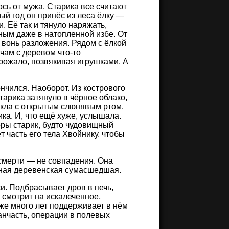
ось от мужа. Старика все считают
ый год он принёс из леса ёлку —
 Её так и тянуло наряжать,
ным даже в натопленной избе. От
 вонь разложения. Рядом с ёлкой
чам с деревом что-то
рожало, позвякивая игрушками. А
ончился. Наоборот. Из кострового
тарика затянуло в чёрное облако,
укла с открытым слюнявым ртом.
ка. И, что ещё хуже, услышала.
оры старик, будто чудовищный
т часть его тела Хвойнику, чтобы
 смерти — не совпадения. Она
ужная деревенская сумасшедшая.
и. Подбрасывает дров в печь,
о смотрит на искалеченное,
уже много лет поддерживает в нём
анчасть, операции в полевых