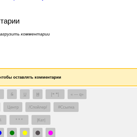
тарии
загрузить комментарии
 чтобы оставлять комментарии
S
U
H
[❝ ❞]
— q
Центр
/Спойлер/
#Ссылка
* * *
|Кат|
1