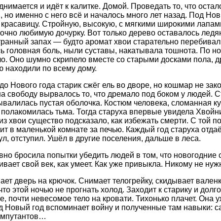
днимается и идёт к калитке. Домой. Проведать то, что остал
 но именно с него всё и началось много лет назад. Под Нов
красавицу. Стройную, высокую, с мягкими широкими лапами.
точно любимую дочурку. Вот только дерево оставалось ледя
транный запах — будто аромат хвои старательно перебивал
ь головная боль, ныли суставы, накатывала тошнота. По но
о. Оно шумно скрипело вместе со старыми досками пола, д
ю находили по всему дому.
до Нового года старик сжёг ель во дворе, но кошмар не зак
а свободу вырвалось то, что дремало под боком у людей. С
ывалилась пустая оболочка. Костюм человека, сломанная к
полакомилась тьма. Тогда старуха впервые увидела Хвойни
из хвои существо подсказало, как избежать смерти. С той п
ит в маленькой комнате за печью. Каждый год старуха отдаё
ул, отступил. Ушёл в другие поселения, дальше в леса.
вно бросила попытки убедить людей в том, что новогодние
ивает свой век, как умеет. Как уже привыкла. Никому не н
ает дверь на крючок. Снимает телогрейку, скидывает валенк
 что этой ночью не прогнать холод. Заходит к старику и долг
, почти невесомое тело на кровати. Тихонько плачет. Она 
од Новый год вспоминает войну и полученные там навыки: с
ампутантов…