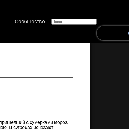
Сообщество
к пришедший с сумерками мороз.
ею. В сугробах исчезают