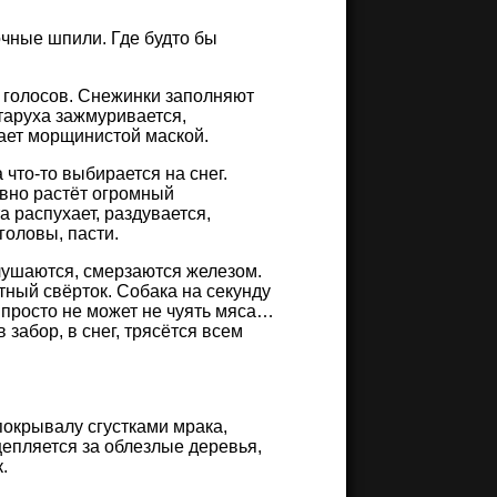
очные шпили. Где будто бы
о голосов. Снежинки заполняют
таруха зажмуривается,
вает морщинистой маской.
 что-то выбирается на снег.
овно растёт огромный
 распухает, раздувается,
головы, пасти.
слушаются, смерзаются железом.
етный свёрток. Собака на секунду
, просто не может не чуять мяса…
 забор, в снег, трясётся всем
покрывалу сгустками мрака,
епляется за облезлые деревья,
.