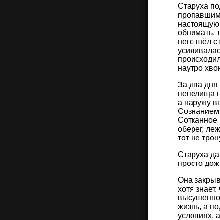
Старуха по
пропавшим,
настоящую 
обнимать, 
него шёл с
усиливалас
происходил
наутро хво
За два дня 
пепелища н
а наружу в
Сознанием 
Сотканное 
оберег, леж
тот не трон
Старуха да
просто дож
Она закрыв
хотя знает,
высушенное
жизнь, а п
условиях, 