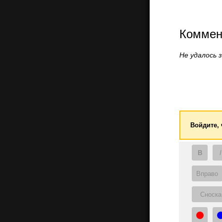
Коммен
Не удалось 
Войдите,
B
I
Вправо
Сноска