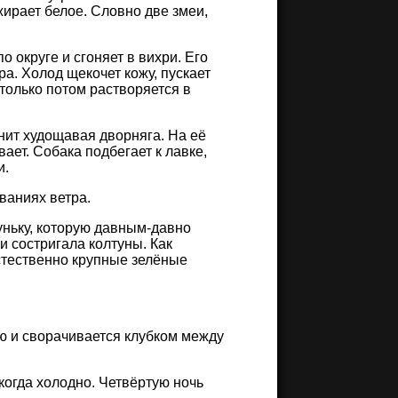
ирает белое. Словно две змеи,
 округе и сгоняет в вихри. Его
ра. Холод щекочет кожу, пускает
 только потом растворяется в
нит худощавая дворняга. На её
ает. Собака подбегает к лавке,
и.
ваниях ветра.
уньку, которую давным-давно
и состригала колтуны. Как
стественно крупные зелёные
ую и сворачивается клубком между
когда холодно. Четвёртую ночь