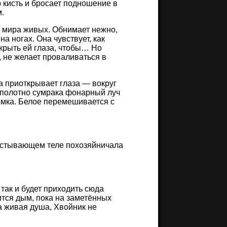
 кисть и бросает подношение в
.
от мира живых. Обнимает нежно,
а ногах. Она чувствует, как
ткрыть ей глаза, чтобы… Но
, не желает проваливаться в
а приоткрывает глаза — вокруг
й полотно сумрака фонарный луч
ёмка. Белое перемешивается с
в остывающем теле похозяйничала
 так и будет приходить сюда
ится дым, пока на заметённых
на живая душа, Хвойник не