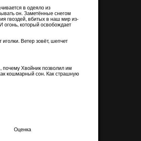
ачивается в одеяло из
зывать он. Заметённые снегом
я гвоздей, вбитых в наш мир из-
И огонь, который освобождает
иголки. Ветер зовёт, шепчет
м, почему Хвойник позволил им
 как кошмарный сон. Как страшную
Оценка