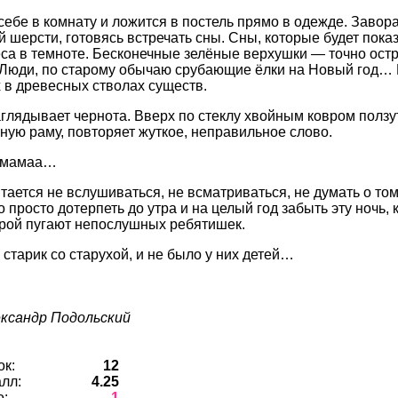
 себе в комнату и ложится в постель прямо в одежде. Завор
 шерсти, готовясь встречать сны. Сны, которые будет пока
са в темноте. Бесконечные зелёные верхушки — точно остри
 Люди, по старому обычаю срубающие ёлки на Новый год… 
 в древесных стволах существ.
глядывает чернота. Вверх по стеклу хвойным ковром ползут 
нную раму, повторяет жуткое, неправильное слово.
мамаа…
тается не вслушиваться, не всматриваться, не думать о то
о просто дотерпеть до утра и на целый год забыть эту ночь,
торой пугают непослушных ребятишек.
старик со старухой, и не было у них детей…
ександр Подольский
ок:
12
лл:
4.25
о:
1