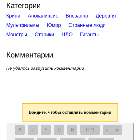
Категории
Крипи
Апокалипсис
Внезапно
Деревня
Мультфильмы
Юмор
Странные люди
Монстры
Старики
НЛО
Гиганты
Комментарии
Не удалось загрузить комментарии
Войдите, чтобы оставлять комментарии
B
I
S
U
H
[❝ ❞]
— q