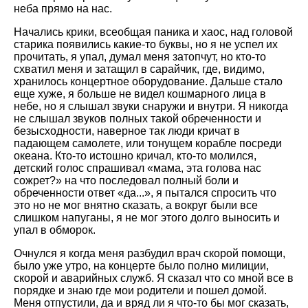
неба прямо на нас.
Начались крики, всеобщая паника и хаос, над головой
старика появились какие-то буквы, но я не успел их
прочитать, я упал, думал меня затопчут, но кто-то
схватил меня и затащил в сарайчик, где, видимо,
хранилось концертное оборудование. Дальше стало
еще хуже, я больше не видел кошмарного лица в
небе, но я слышал звуки снаружи и внутри. Я никогда
не слышал звуков полных такой обреченности и
безысходности, наверное так люди кричат в
падающем самолете, или тонущем корабле посреди
океана. Кто-то истошно кричал, кто-то молился,
детский голос спрашивал «мама, эта голова нас
сожрет?» на что последовал полный боли и
обреченности ответ «да...», я пытался спросить что
это но не мог внятно сказать, а вокруг были все
слишком напуганы, я не мог этого долго выносить и
упал в обморок.
Очнулся я когда меня разбудил врач скорой помощи,
было уже утро, на концерте было полно милиции,
скорой и аварийных служб. Я сказал что со мной все в
порядке и знаю где мои родители и пошел домой.
Меня отпустили, да и вряд ли я что-то бы мог сказать,