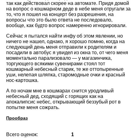
так как действовал скорее на автомате. Придя домой
на вопрос о кошмарном деде в небе меня отругали за
то, что я пошел на концерт без разрешения, на
вопросы что это было ответа не последовало,
вообще, как будто вопрос намеренно игнорировали.
Сейчас я пытался найти инфу об этом явлении, но
ничего не нашел, однако, я хорошо помню, когда на
следующий день меня отправили к родителям и
посадили в автобус я увидел из окна то, от чего меня
моментально парализовало — у магазинчика,
торгующего всякими сувенирами стоял тот
кошмарный небесный старик, те же оттопыренные
уши, нелепая шляпка, старомодные очки и красный
нос-картошка.
А по ночам мне в кошмарах снится уродливый
небесный дед, сходящий с горящих как на
апокалипсис небес, открывающий беззубый рот в
попытке меня сожрать.
Прообраз
Всего оценок:
1