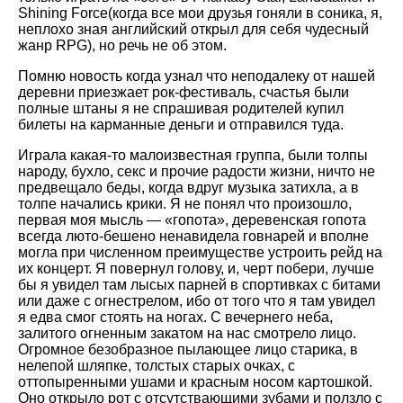
Shining Force(когда все мои друзья гоняли в соника, я,
неплохо зная английский открыл для себя чудесный
жанр RPG), но речь не об этом.
Помню новость когда узнал что неподалеку от нашей
деревни приезжает рок-фестиваль, счастья были
полные штаны я не спрашивая родителей купил
билеты на карманные деньги и отправился туда.
Играла какая-то малоизвестная группа, были толпы
народу, бухло, секс и прочие радости жизни, ничто не
предвещало беды, когда вдруг музыка затихла, а в
толпе начались крики. Я не понял что произошло,
первая моя мысль — «гопота», деревенская гопота
всегда люто-бешено ненавидела говнарей и вполне
могла при численном преимуществе устроить рейд на
их концерт. Я повернул голову, и, черт побери, лучше
бы я увидел там лысых парней в спортивках с битами
или даже с огнестрелом, ибо от того что я там увидел
я едва смог стоять на ногах. С вечернего неба,
залитого огненным закатом на нас смотрело лицо.
Огромное безобразное пылающее лицо старика, в
нелепой шляпке, толстых старых очках, с
оттопыренными ушами и красным носом картошкой.
Оно открыло рот с отсутствающими зубами и ползло с