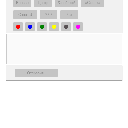
Вправо
Центр
/Спойлер/
#Ссылка
Сноска
* * *
|Кат|
1