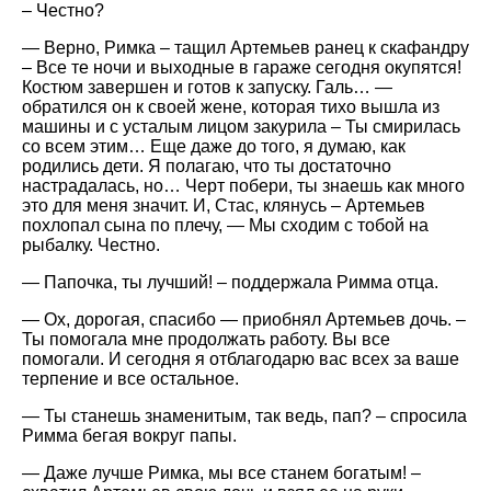
– Честно?
— Верно, Римка – тащил Артемьев ранец к скафандру
– Все те ночи и выходные в гараже сегодня окупятся!
Костюм завершен и готов к запуску. Галь… —
обратился он к своей жене, которая тихо вышла из
машины и с усталым лицом закурила – Ты смирилась
со всем этим… Еще даже до того, я думаю, как
родились дети. Я полагаю, что ты достаточно
настрадалась, но… Черт побери, ты знаешь как много
это для меня значит. И, Стас, клянусь – Артемьев
похлопал сына по плечу, — Мы сходим с тобой на
рыбалку. Честно.
— Папочка, ты лучший! – поддержала Римма отца.
— Ох, дорогая, спасибо — приобнял Артемьев дочь. –
Ты помогала мне продолжать работу. Вы все
помогали. И сегодня я отблагодарю вас всех за ваше
терпение и все остальное.
— Ты станешь знаменитым, так ведь, пап? – спросила
Римма бегая вокруг папы.
— Даже лучше Римка, мы все станем богатым! –