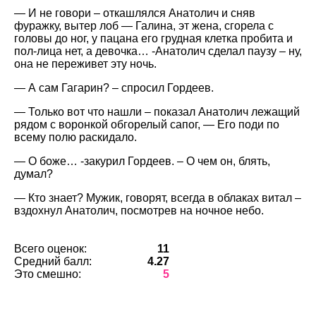
— И не говори – откашлялся Анатолич и сняв
фуражку, вытер лоб — Галина, эт жена, сгорела с
головы до ног, у пацана его грудная клетка пробита и
пол-лица нет, а девочка… -Анатолич сделал паузу – ну,
она не переживет эту ночь.
— А сам Гагарин? – спросил Гордеев.
— Только вот что нашли – показал Анатолич лежащий
рядом с воронкой обгорелый сапог, — Его поди по
всему полю раскидало.
— О боже… -закурил Гордеев. – О чем он, блять,
думал?
— Кто знает? Мужик, говорят, всегда в облаках витал –
вздохнул Анатолич, посмотрев на ночное небо.
Всего оценок:
11
Средний балл:
4.27
Это смешно:
5