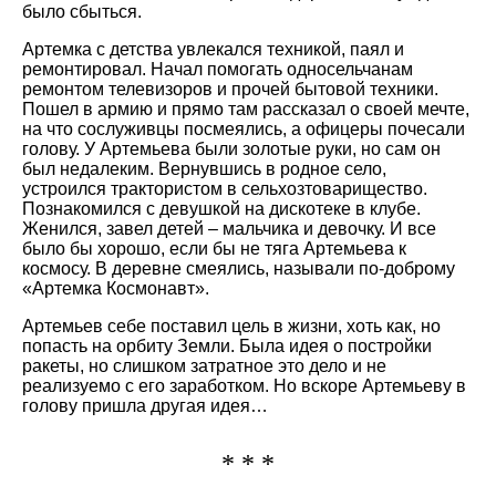
было сбыться.
Артемка с детства увлекался техникой, паял и
ремонтировал. Начал помогать односельчанам
ремонтом телевизоров и прочей бытовой техники.
Пошел в армию и прямо там рассказал о своей мечте,
на что сослуживцы посмеялись, а офицеры почесали
голову. У Артемьева были золотые руки, но сам он
был недалеким. Вернувшись в родное село,
устроился трактористом в сельхозтоварищество.
Познакомился с девушкой на дискотеке в клубе.
Женился, завел детей – мальчика и девочку. И все
было бы хорошо, если бы не тяга Артемьева к
космосу. В деревне смеялись, называли по-доброму
«Артемка Космонавт».
Артемьев себе поставил цель в жизни, хоть как, но
попасть на орбиту Земли. Была идея о постройки
ракеты, но слишком затратное это дело и не
реализуемо с его заработком. Но вскоре Артемьеву в
голову пришла другая идея…
* * *