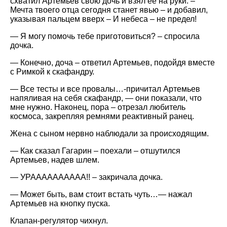
схватил Артемьев свою дочь и взял ее на руки. –
Мечта твоего отца сегодня станет явью – и добавил,
указывая пальцем вверх – И небеса – не предел!
— Я могу помочь тебе приготовиться? – спросила
дочка.
— Конечно, доча – ответил Артемьев, подойдя вместе
с Римкой к скафандру.
— Все тесты и все провалы…-причитал Артемьев
напяливая на себя скафандр, — они показали, что
мне нужно. Наконец, пора – отрезал любитель
космоса, закрепляя ремнями реактивный ранец.
Жена с сыном нервно наблюдали за происходящим.
— Как сказал Гагарин – поехали – отшутился
Артемьев, надев шлем.
— УРАААААААААА!! – закричала дочка.
— Может быть, вам стоит встать чуть…— нажал
Артемьев на кнопку пуска.
Клапан-регулятор чихнул.