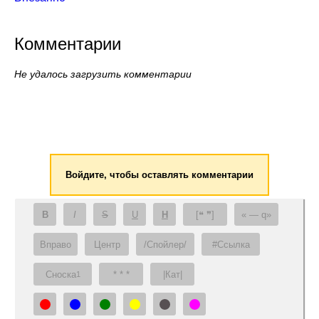
Комментарии
Не удалось загрузить комментарии
Войдите, чтобы оставлять комментарии
B
I
S
U
H
[❝ ❞]
— q
Вправо
Центр
/Спойлер/
#Ссылка
Сноска
* * *
|Кат|
1