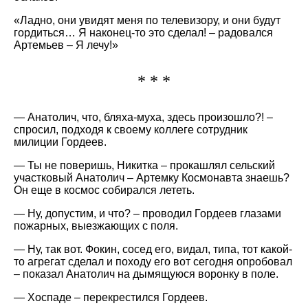
«Ладно, они увидят меня по телевизору, и они будут
гордиться… Я наконец-то это сделал! – радовался
Артемьев – Я лечу!»
* * *
— Анатолич, что, бляха-муха, здесь произошло?! –
спросил, подходя к своему коллеге сотрудник
милиции Гордеев.
— Ты не поверишь, Никитка – прокашлял сельский
участковый Анатолич – Артемку Космонавта знаешь?
Он еще в космос собирался лететь.
— Ну, допустим, и что? – проводил Гордеев глазами
пожарных, выезжающих с поля.
— Ну, так вот. Фокин, сосед его, видал, типа, тот какой-
то агрегат сделал и походу его вот сегодня опробовал
– показал Анатолич на дымящуюся воронку в поле.
— Хоспаде – перекрестился Гордеев.