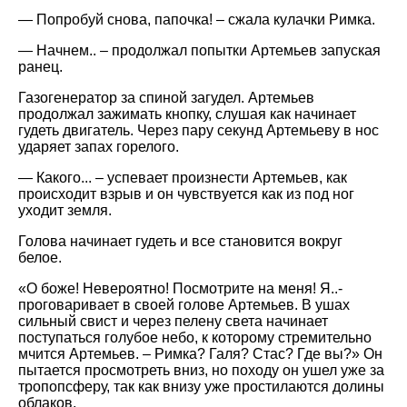
— Попробуй снова, папочка! – сжала кулачки Римка.
— Начнем.. – продолжал попытки Артемьев запуская
ранец.
Газогенератор за спиной загудел. Артемьев
продолжал зажимать кнопку, слушая как начинает
гудеть двигатель. Через пару секунд Артемьеву в нос
ударяет запах горелого.
— Какого... – успевает произнести Артемьев, как
происходит взрыв и он чувствуется как из под ног
уходит земля.
Голова начинает гудеть и все становится вокруг
белое.
«О боже! Невероятно! Посмотрите на меня! Я..-
проговаривает в своей голове Артемьев. В ушах
сильный свист и через пелену света начинает
поступаться голубое небо, к которому стремительно
мчится Артемьев. – Римка? Галя? Стас? Где вы?» Он
пытается просмотреть вниз, но походу он ушел уже за
тропопсферу, так как внизу уже простилаются долины
облаков.