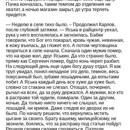
Пачка кончалась, таким темпом до отделения не
хватит, а ночью магазин закрыт, до утра терпеть
придется.
— Неделю в селе тихо было. – Продолжил Карлов,
после глубокой затяжки. — Яська в райцентр уехал,
рука у него воспалилась и загноилась. Бабки
говорили, что Бог его покарал, кровь чужая, невинная,
в кожу въелась, да гложет его. А потом чертовщина
твориться в селе начала. Сначала один мужик помер,
что на краю жил, друг Яськин. Да что странно было,
прямо как Сергееич помер, будто конь череп разбил.
На следующий день еще один богу душу отдал. Я как
труп увидал, понял неладное это дело, темное, весь
покусанный был, зубами лошадиными, да копытами
побит. А Яська каждый день все хуже да хуже был,
словно со стакана не слезал. Отощал, почернел,
рычал на всех, да за руку держался. А мужики, все кто
в расправе той чудили, помирали. Один за другим,
ночью. Да только никто ничего не слышал, ни
лошадей, ни криков. Даже следов во дворах их не
было. По началу решили, что вернулись мстить
цыгане за своего. Брату вашему, милицейскому, не
звонили, боялись, что за расправу под статью пойдут.
Решили своими силами справиться. Патрули