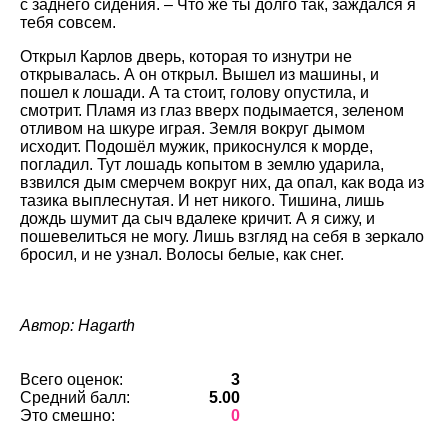
с заднего сидения. – Что же ты долго так, заждался я
тебя совсем.
Открыл Карлов дверь, которая то изнутри не
открывалась. А он открыл. Вышел из машины, и
пошел к лошади. А та стоит, голову опустила, и
смотрит. Пламя из глаз вверх подымается, зеленом
отливом на шкуре играя. Земля вокруг дымом
исходит. Подошёл мужик, прикоснулся к морде,
погладил. Тут лошадь копытом в землю ударила,
взвился дым смерчем вокруг них, да опал, как вода из
тазика выплеснутая. И нет никого. Тишина, лишь
дождь шумит да сыч вдалеке кричит. А я сижу, и
пошевелиться не могу. Лишь взгляд на себя в зеркало
бросил, и не узнал. Волосы белые, как снег.
Автор: Hagarth
Всего оценок:
3
Средний балл:
5.00
Это смешно:
0