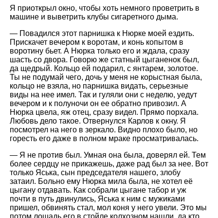
Я приоткрыл окно, чтобы хоть немного проветрить в
машине и выветрить клубы сигаретного дыма.
— Повадился этот парнишка к Нюрке моей ездить.
Прискачет вечером к воротам, и конь копытом в
воротину бьет. А Нюрка только его и ждала, сразу
шасть со двора. Говорю же статный цыганенок был,
да щедрый. Кольцо ей подарил, с янтарем, золотое.
Ты не подумай чего, дочь у меня не корыстная была,
кольцо не взяла, но парнишка видать, серьезные
виды на нее имел. Так и гуляли они с неделю, уедут
вечером и к полуночи он ее обратно привозил. А
Нюрка цвела, яж отец, сразу видел. Прямо порхала.
Любовь дело такое. Отвернулся Карлов к окну. Я
посмотрел на него в зеркало. Видно плохо было, но
горесть его даже в полном мраке просматривалась.
— Я не против был. Умная она была, доверял ей. Тем
более сердцу не прикажешь, даже рад был за нее. Вот
только Яська, сын председателя нашего, злобу
затаил. Больно ему Нюрка мила была, не хотел её
цыгану отдавать. Как собрали цыгане табор и уж
почти в путь двинулись, Яська к ним с мужиками
пришел, обвинять стал, мол коня у него увели. Это мы
потом лошадь его в стойле колхозном нашли, да кто