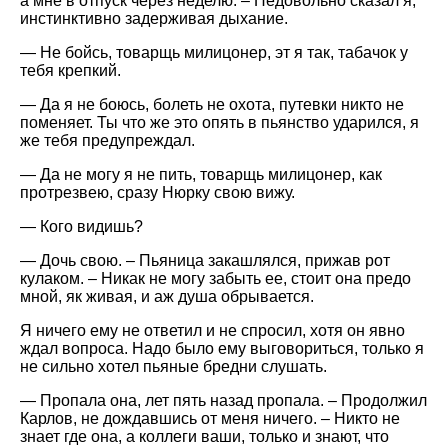
а мне в отпуск через неделю. – Недовольно сказал я,
инстинктивно задерживая дыхание.
— Не бойсь, товарщь милицонер, эт я так, табачок у
тебя крепкий.
— Да я не боюсь, болеть не охота, путевки никто не
поменяет. Ты что же это опять в пьянство ударился, я
же тебя предупреждал.
— Да не могу я не пить, товарщь милицонер, как
протрезвею, сразу Нюрку свою вижу.
— Кого видишь?
— Дочь свою. – Пьяница закашлялся, прижав рот
кулаком. – Никак не могу забыть ее, стоит она предо
мной, як живая, и аж душа обрывается.
Я ничего ему не ответил и не спросил, хотя он явно
ждал вопроса. Надо было ему выговориться, только я
не сильно хотел пьяные бредни слушать.
— Пропала она, лет пять назад пропала. – Продолжил
Карлов, не дождавшись от меня ничего. – Никто не
знает где она, а коллеги ваши, только и знают, что