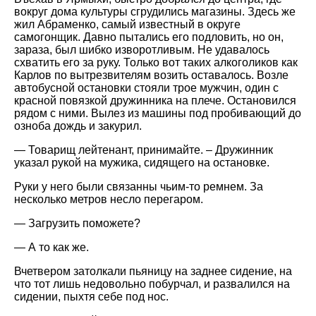
вокруг дома культуры сгрудились магазины. Здесь же
жил Абраменко, самый известный в округе
самогонщик. Давно пытались его подловить, но он,
зараза, был шибко изворотливым. Не удавалось
схватить его за руку. Только вот таких алкоголиков как
Карлов по вытрезвителям возить оставалось. Возле
автобусной остановки стояли трое мужчин, один с
красной повязкой дружинника на плече. Остановился
рядом с ними. Вылез из машины под пробивающий до
озноба дождь и закурил.
— Товарищ лейтенант, принимайте. – Дружинник
указал рукой на мужика, сидящего на остановке.
Руки у него были связанны чьим-то ремнем. За
несколько метров несло перегаром.
— Загрузить поможете?
— А то как же.
Вчетвером затолкали пьяницу на заднее сидение, на
что тот лишь недовольно побурчал, и развалился на
сидении, пыхтя себе под нос.