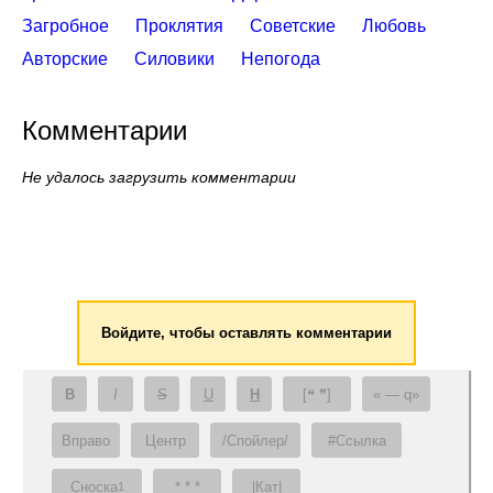
Загробное
Проклятия
Советские
Любовь
Авторские
Силовики
Непогода
Комментарии
Не удалось загрузить комментарии
Войдите, чтобы оставлять комментарии
B
I
S
U
H
[❝ ❞]
— q
Вправо
Центр
/Спойлер/
#Ссылка
Сноска
* * *
|Кат|
1