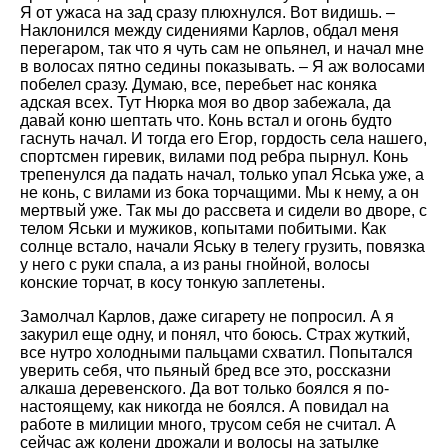
Я от ужаса на зад сразу плюхнулся. Вот видишь. –
Наклонился между сидениями Карлов, обдал меня
перегаром, так что я чуть сам не опьянел, и начал мне
в волосах пятно седины показывать. – Я аж волосами
побелел сразу. Думаю, все, перебьет нас коняка
адская всех. Тут Нюрка моя во двор забежала, да
давай коню шептать что. Конь встал и огонь будто
гаснуть начал. И тогда его Егор, гордость села нашего,
спортсмен гиревик, вилами под ребра пырнул. Конь
трепенулся да падать начал, только упал Яська уже, а
не конь, с вилами из бока торчащими. Мы к нему, а он
мертвый уже. Так мы до рассвета и сидели во дворе, с
телом Яськи и мужиков, копытами побитыми. Как
солнце встало, начали Яську в телегу грузить, повязка
у него с руки спала, а из раны гнойной, волосы
конские торчат, в косу тонкую заплетены.
Замолчал Карлов, даже сигарету не попросил. А я
закурил еще одну, и понял, что боюсь. Страх жуткий,
все нутро холодными пальцами схватил. Попытался
уверить себя, что пьяный бред все это, россказни
алкаша деревенского. Да вот только боялся я по-
настоящему, как никогда не боялся. А повидал на
работе в милиции много, трусом себя не считал. А
сейчас аж колени дрожали и волосы на затылке