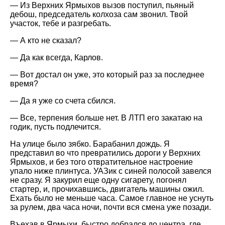
— Из Верхних Ярмыхов вызов поступил, пьяный
дебош, председатель колхоза сам звонил. Твой
участок, тебе и разгребать.
— А кто не сказал?
— Да как всегда, Карлов.
— Вот достал он уже, это который раз за последнее
время?
— Да я уже со счета сбился.
— Все, терпения больше нет. В ЛТП его закатаю на
годик, пусть подлечится.
На улице было зябко. Барабанил дождь. Я
представил во что превратились дороги у Верхних
Ярмыхов, и без того отвратительное настроение
упало ниже плинтуса. УАЗик с синей полосой завелся
не сразу. Я закурил еще одну сигарету, погонял
стартер, и, прочихавшись, двигатель машины ожил.
Ехать было не меньше часа. Самое главное не уснуть
за рулем, два часа ночи, почти вся смена уже позади.
Въехав в Ярмыхи, быстро добрался до центра, где