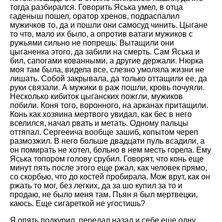
тогда разбирался. Говорить Яська умел, в отца
гаденыш пошел, оратор хренов, подраспалил
мужичков то, да и пошли они самосуд чинить. Цыгане
то что, мало их было, а опротив ватаги мужиков с
ружьями сильно не попрешь. Вытащили они
цыганенка этого, да забили на смерть. Сам Яська и
бил, сапогами кованными, а другие держали. Нюрка
моя там была, видела все, слезно умоляла жизни не
лишать. Собой закрывала, да только оттащили ее, да
руки связали. А мужики в раж пошли, кровь почуяли.
Несколько кибиток цыганских пожгли, мужиков
побили. Коня того, воронного, на арканах притащили.
Конь как хозяина мертвого увидал, как бес в него
вселился, начал рвать и метать. Одному пальцы
оттяпал. Сергееича вообще зашиб, копытом череп
размозжил. В него больше двадцати пуль всадили, а
он помирать не хотел, больно в нем месть горела. Ему
Яська топором голову срубил. Говорят, что конь еще
минут пять после этого еще ржал, как человек прямо,
со скорбью, что до костей пробирала. Мож врут, как он
ржать то мог, без легких, да за шо купил за то и
продаю, не было меня там. Пьян я был мертвецки,
каюсь. Еще сигареткой не угостишь?
Я опять подкурил, передал назад и себе еще одну.