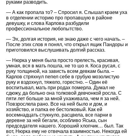
руками разводить.
— А как пропала то? – Спросил я. Слышал краем уха
в отделении историю про пропавшую в районе
девушку, и слова Карлова разбудили
профессиональное любопытство.
— Эх, долгая история, не знаю даже с чего начать. –
После этих слов я понял, что открыл ящик Пандоры и
приготовился выслушивать долгий рассказ.
— Нюрка у меня была просто прелесть, красивая,
умная, вся в мать пошла, не то шо я. Коса русая, с
руку толщиной, на зависть всем девкам была. –
Карлов стряхнул пепел себе в грубую мозолистую
руку и вздохнул, тяжело, горестно. – Один её
воспитывал, мать при родах померла. Думал не
сдюжу, да больно она толковой девчонкой росла. С
пяти лет больше за мной ухаживала, чем я за ней.
Повзрослела рано. Все на ней было и дом, и
хозяйство, и папка ее бестолковый. Как ей
восемнадцать стукнуло, расцвела, все парни в
деревне за ней бегали, особливо Яська, сын
председателя нашего. Хороший хлопчик… был. Так
вот, Нюрка ему не отвечала взаимностью. Некогда ей