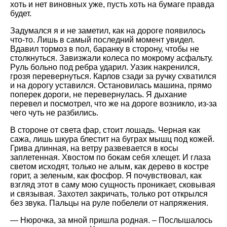
хоть и нет виновных уже, пусть хоть на бумаге правда
будет.
Задумался я и не заметил, как на дороге появилось
что-то. Лишь в самый последний момент увидел.
Вдавил тормоз в пол, баранку в сторону, чтобы не
столкнуться. Завизжали колеса по мокрому асфальту.
Руль больно под ребра ударил. Уазик накренился,
грозя перевернуться. Карлов сзади за ручку схватился
и на дорогу уставился. Остановилась машина, прямо
поперек дороги, не перевернулась. Я дыхание
перевел и посмотрел, что же на дороге возникло, из-за
чего чуть не разбились.
В стороне от света фар, стоит лошадь. Черная как
сажа, лишь шкура блестит на буграх мышц под кожей.
Грива длинная, на ветру развевается в косы
заплетенная. Хвостом по бокам себя хлещет. И глаза
светом исходят, только не алым, как дерево в костре
горит, а зеленым, как фосфор. Я почувствовал, как
взгляд этот в саму мою сущность проникает, сковывая
и связывая. Захотел закричать, только рот открылся
без звука. Пальцы на руле побелели от напряжения.
— Нюрочка, за мной пришла родная. – Послышалось