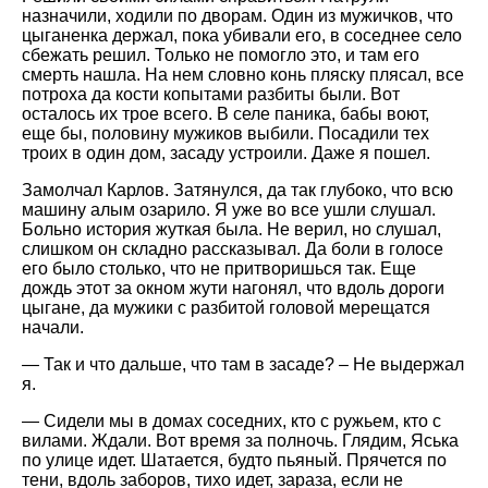
назначили, ходили по дворам. Один из мужичков, что
цыганенка держал, пока убивали его, в соседнее село
сбежать решил. Только не помогло это, и там его
смерть нашла. На нем словно конь пляску плясал, все
потроха да кости копытами разбиты были. Вот
осталось их трое всего. В селе паника, бабы воют,
еще бы, половину мужиков выбили. Посадили тех
троих в один дом, засаду устроили. Даже я пошел.
Замолчал Карлов. Затянулся, да так глубоко, что всю
машину алым озарило. Я уже во все ушли слушал.
Больно история жуткая была. Не верил, но слушал,
слишком он складно рассказывал. Да боли в голосе
его было столько, что не притворишься так. Еще
дождь этот за окном жути нагонял, что вдоль дороги
цыгане, да мужики с разбитой головой мерещатся
начали.
— Так и что дальше, что там в засаде? – Не выдержал
я.
— Сидели мы в домах соседних, кто с ружьем, кто с
вилами. Ждали. Вот время за полночь. Глядим, Яська
по улице идет. Шатается, будто пьяный. Прячется по
тени, вдоль заборов, тихо идет, зараза, если не