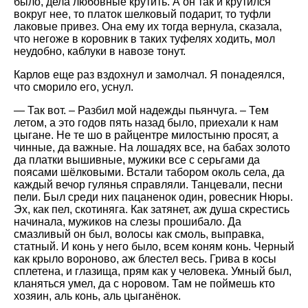
было, дела любовные крутить. А он так и крутился
вокруг нее, то платок шелковый подарит, то туфли
лаковые привез. Она ему их тогда вернула, сказала,
что негоже в коровник в таких туфелях ходить, мол
неудобно, каблуки в навозе тонут.
Карлов еще раз вздохнул и замолчал. Я понадеялся,
что сморило его, уснул.
— Так вот. – Разбил мой надежды пьянчуга. – Тем
летом, а это годов пять назад было, приехали к нам
цыгане. Не те шо в райцентре милостыню просят, а
чинные, да важные. На лошадях все, на бабах золото
да платки вышивные, мужики все с серьгами да
поясами шёлковыми. Встали табором околь села, да
каждый вечор гулянья справляли. Танцевали, песни
пели. Был среди них пацаненок один, ровесник Нюры.
Эх, как пел, скотиняга. Как затянет, аж душа скрестись
начинала, мужиков на слезы прошибало. Да
смазливый он был, волосы как смоль, выправка,
статный. И конь у него было, всем коням конь. Черный
как крыло вороново, аж блестел весь. Грива в косы
сплетена, и глазища, прям как у человека. Умный был,
кланяться умел, да с норовом. Там не поймешь кто
хозяин, аль конь, аль цыганёнок.