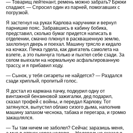
— Товарищ лейтенант, ремень можно забрать? Брюки
спадают. — Спросил один из парней, помогавших с
погрузкой.
Я застегнул на руках Карлова наручники и вернул
парнишке пояс. Забравшись в кабину бобика,
представил, сколько бумаг придется написать в
отделении, смачно плюнул в расквашенную землю,
захлопнул дверь и поехал. Машину трясло и кидало
на кочках. Печка гудела, как двигатель самолета на
взлете, а это пьянчуга только и пыхтел себе сзади. За
селом выехали на нормальную асфальтированную
трассу, и я прибавил ходу.
— Сынок, у тебя сигареты не найдется? — Раздался
сзади хриплый, пропитый голос.
Я достал из кармана пачку, подкурил одну от
винтажной бензиновой зажигалки, дед подарил,
сказал трофей с войны, и передал Карлову. Тот
затянулся, выпустил облако сизого дыма, наполнив
машину запахом чеснока, табака и перегара, и громко
закашлялся.
— Ты там ничем не заболел? Сейчас заразишь меня,