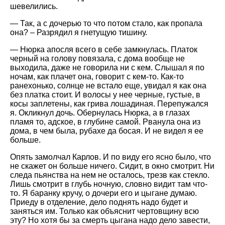
шевелились.
— Так, а с дочерью то что потом стало, как пропала
она? – Разрядил я гнетущую тишину.
— Нюрка апосля всего в себе замкнулась. Платок
черный на голову повязала, с дома вообще не
выходила, даже не говорила ни с кем. Слышал я по
ночам, как плачет она, говорит с кем-то. Как-то
ранехонько, солнце не встало еще, увидал я как она
без платка стоит. И волосы у нее черные, густые, в
косы заплетены, как грива лошадиная. Перепужался
я. Окликнул дочь. Обернулась Нюрка, а в глазах
пламя то, адское, в глубине самой. Рванула она из
дома, в чем была, рубахе да босая. И не видел я ее
больше.
Опять замолчал Карлов. И по виду его ясно было, что
не скажет он больше ничего. Сидит, в окно смотрит. Ни
следа пьянства на нем не осталось, трезв как стекло.
Лишь смотрит в глубь ночную, словно видит там что-
то. Я баранку кручу, о дочери его и цыгане думаю.
Приеду в отделение, дело поднять надо будет и
заняться им. Только как объяснит чертовщину всю
эту? Но хотя бы за смерть цыгана надо дело завести,