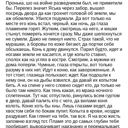
Пронька, шо на войне разведчиком был, не приметили
бы. Перелез значит Яська через забор, вышел
посредь двора да как грохнет головой об земли, мы
аж обомлели. Убился подумали. Да вот только на
месте его конь встал, черный, как ночь, да глаза
пламенем горят. Жутким, смотришь на него, и кишки
стынут, помереть хочется сразу. Мы даже шелохнуться
не сумели. Дажо не пикнул никто. Страх такой, что не
мурашки, а боровы по коже бегают, да портки себе
обсыкаешь. Конь к дому двинулся. Парил будто, идет и
ногами земли не касается, и где копыто ставил,
сполох как на углях в костре. Смотрим, а мужики из
дома поперли. Чумные, глаза открыты, вот только
разуму в них нет. Идут к коню, как завороженные. А
тот стоит, глазища полыхают, ждет. Как подошли к
нему они, он на дыбы взвился, да давай их копытом
бить. А на спине у него словно сидит кто, да только не
было там никого. Как тень какая, из мрака ночного
сплетенная. Тут нас отпустило, ринулись всем гуртом
в двор, давай палить кто с чего, да вилами коня
колоть. Коню хоть бы хны. Лишь глазами ведет, да
хвостом себя по бокам лупит. Копыта в крови, ноздри
раздувает. Как глянет на тебя, так все. Я на всю жисть
запомню взгляд тот. Пламя это до самых глубин тебя
пробирает, выворачивает наизнанку и перемалывает.