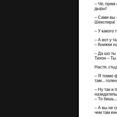
– Чё, прям 
дыры!
– Сами вы –
Шекспира!
– У какого
– А вот у 
– Книжки на
– Да шо ты
Тихон – Ты
Настя, сты
– Я токмо 
там... голе
– Ну так и
назидатель
– То бишь..
– А вы не с
чем там кн