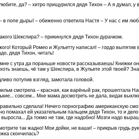
любите, да? – хитро прищурился дядя Тихон – А я думал, у 
 в попе дыры! – обиженно ответила Настя – У нас с им любовь, к
 такого Шекспира? – прикинулся дядя Тихон дурачком.
такого! Который Ромео и Жульетту написал! – гордо выпятив
до, дядя Тихон, читать!
 мне с утра да пораньше новости рассказываешь! Книжки он
 хоть знаешь, чё там у Шекспира, в Жульете этой твоей? Зн
дливо потупив взгляд, замотала головой.
фильм смотрела – красная, как варёный рак, прошептала Нас
нькие... совсем... Мне мама досмотреть не дала, видак выкл
 правильно сделала! Нечего порнографию американскую смо
но помахал ей указательным пальцем дядя Тихон, то и дело
. выросла... Да токмо не там, где надобно! Мозги надо выращ
мотрите так жадно! Мои дойки, не ваши! – прикрыв грудь ру
ижка скончилась?