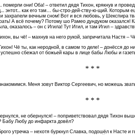
.. померли они! Оба! – ответил дядя Тихон, крякнув и прове
... энтот... как его там… бы-стро-дей-ству-ю-щий. Которым
и захрапели вечным сном! Вот и вся любовь, у Шекспира тва
рать! А всё почему? Потому шо Рамео дундуком оказался! К
а, оказалось – он с Игила! Тут Игил, и там Игил – здравств
ихон, вы чё! – махнув на него рукой, запричитала Настя – Чё
Тихон! Чё ты, как неродной, в самом то деле! – донёсся до н
 успешно сбежал от божьей кары в лице бабы Любы и газе
* * *
знакомимся. Меня зовут Виктор Сергеевич, но можешь звать
* * *
вернулся, не обернулся! – поприветствовал дядя Тихон выш
 Бабу Любу до инфаркта довёл?
брого утречка – нехотя буркнул Славка, подошёл к Насте и 