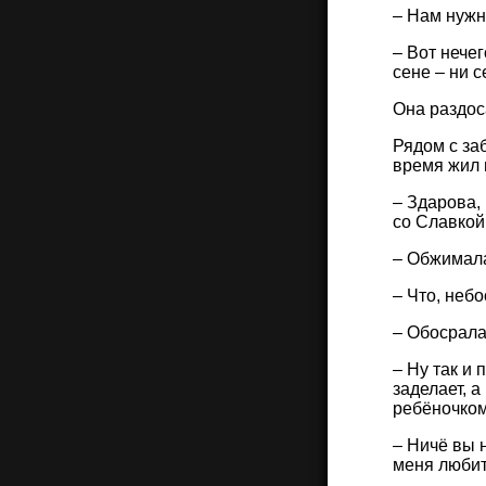
– Нам нужн
– Вот нече
сене – ни с
Она раздос
Рядом с за
время жил 
– Здарова,
со Славко
– Обжималас
– Что, неб
– Обосрала
– Ну так и
заделает, а
ребёночком
– Ничё вы н
меня любит