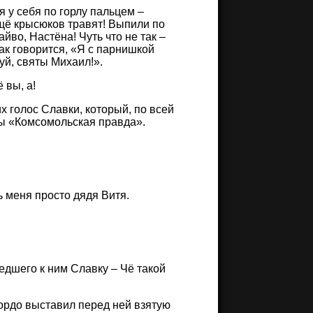
дя у себя по горлу пальцем –
 ещё крысюков травят! Выпили по
йво, Настёна! Чуть что не так –
ак говорится, «Я с парнишкой
уй, святы Михаил!».
 вы, а!
их голос Славки, который, по всей
ты «Комсомольская правда».
 меня просто дядя Витя.
едшего к ним Славку – Чё такой
гордо выставил перед ней взятую