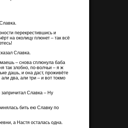
 Славка.
верности перекрестившись и
чёрт на околицу плюнет – так всё
етесь!
сказал Славка.
ломаешь – снова сплюнула баба
ня так злобно, по-волчьи – я ж
ке дашь, и она даст, проживёте
 али два, али три – и вот токмо
 запричитал Славка – Ну
принялась бить ею Славку по
вни, а Настя осталась одна.