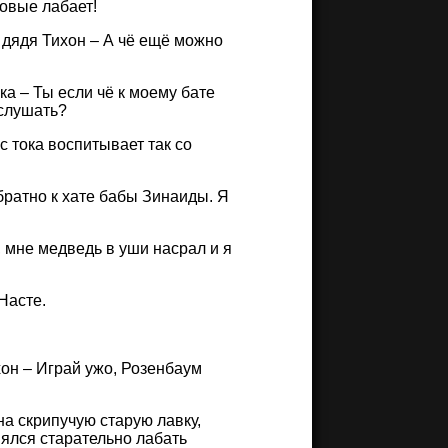
товые лабает!
 дядя Тихон – А чё ещё можно
вка – Ты если чё к моему бате
 слушать?
ас тока воспитывает так со
братно к хате бабы Зинаиды. Я
, мне медведь в уши насрал и я
Насте.
хон – Играй ужо, Розенбаум
на скрипучую старую лавку,
нялся старательно лабать