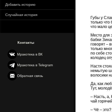
Добавить историю
Случайная история
Губы у Сла
только что
что мало ц
Место для 
бабки Зинаи
Контакты
говорят – в
только мног
по себе сто
Мракотека в ВК
колодец оп
Мракотека в Telegram
Настя стоя
немытую ше
волосики н
Обратная связь
Да, как лю
Тут, молодё
– Насть, а
чай горячий
– Чё – это?