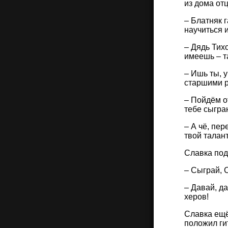
из дома от
– Блатняк 
научиться 
– Дядь Тихо
имеешь – та
– Ишь ты, у
старшими р
– Пойдём о
тебе сыгра
– А чё, пер
твой талан
Славка под
– Сыграй, 
– Давай, д
херов!
Славка ещё
положил ги