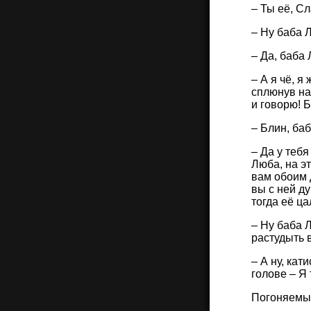
– Ты её, Сл
– Ну баба Л
– Да, баба 
– А я чё, я
сплюнув на
и говорю! Б
– Блин, ба
– Да у теб
Люба, на эт
вам обоим 
вы с ней ду
тогда её ца
– Ну баба 
растудыть 
– А ну, ка
голове – Я 
Погоняемый