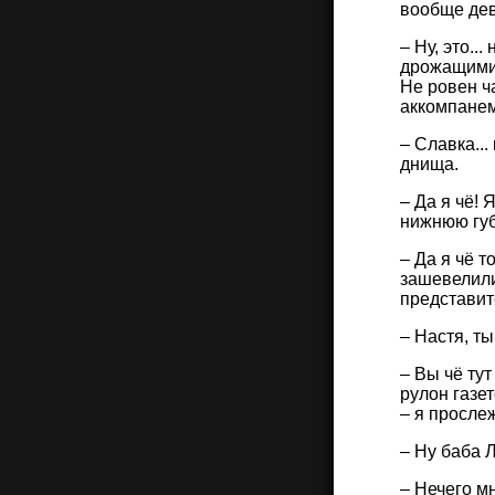
вообще дев
– Ну, это..
дрожащими 
Не ровен ч
аккомпанем
– Славка...
днища.
– Да я чё! 
нижнюю губу
– Да я чё т
зашевелили
представит
– Настя, т
– Вы чё ту
рулон газе
– я прослеж
– Ну баба 
– Нечего м