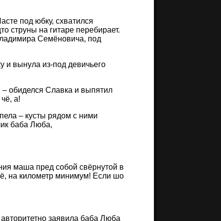
Насте под юбку, схватился
то струны на гитаре перебирает.
 Владимира Семёновича, под
уку и вынула из-под девичьего
я! – обиделся Славка и выпятил
чё, а!
спела – кусты рядом с ними
лик баба Люба,
ения маша пред собой свёрнутой в
её, на километр минимум! Если шо
 – авторитетно заявила баба Люба