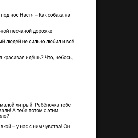
 под нос Настя – Как собака на
ной песчаной дорожке.
ый людей не сильно любил и всё
ая красивая идёшь? Что, небось,
 малой хитрый! Ребёночка тебе
вали! А тебе потом с этим
ело?
вкой – у нас с ним чувства! Он