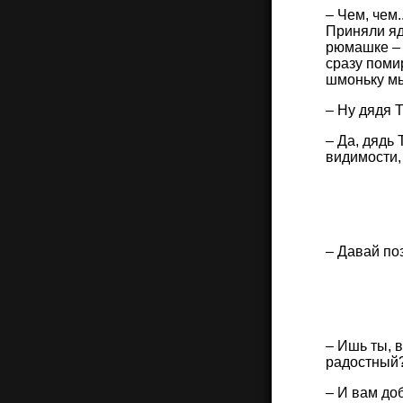
– Чем, чем.
Приняли яд
рюмашке – 
сразу поми
шмоньку мыл
– Ну дядя Т
– Да, дядь 
видимости,
– Давай по
– Ишь ты, 
радостный?
– И вам до