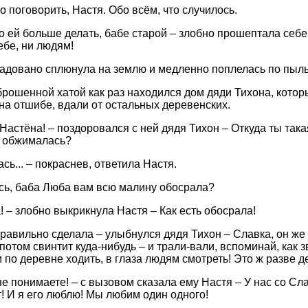
о поговорить, Настя. Обо всём, что случилось.
го ей больше делать, бабе старой – злобно прошептала себе
ебе, ни людям!
адовано сплюнула на землю и медленно поплелась по пыль
брошенной хатой как раз находился дом дяди Тихона, котор
на отшибе, вдали от остальных деревенских.
 Настёна! – поздоровался с ней дядя Тихон – Откуда ты так
й обжималась?
ь... – покраснев, ответила Настя.
ось, баба Люба вам всю малину обосрала?
! – злобно выкрикнула Настя – Как есть обосрала!
 правильно сделала – улыбнулся дядя Тихон – Славка, он же
 потом свинтит куда-нибудь – и трали-вали, вспоминай, как з
 по деревне ходить, в глаза людям смотреть! Это ж разве д
е понимаете! – с вызовом сказала ему Настя – У нас со Сла
! И я его люблю! Мы любим один одного!