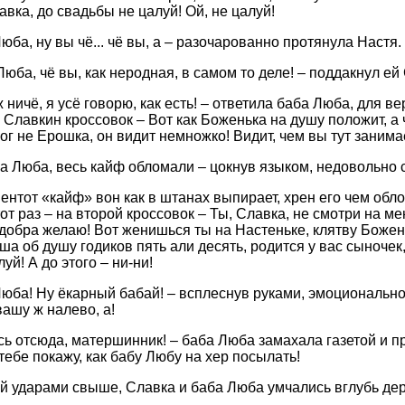
авка, до свадьбы не цалуй! Ой, не цалуй!
юба, ну вы чё... чё вы, а – разочарованно протянула Настя.
Люба, чё вы, как неродная, в самом то деле! – поддакнул ей
 ж ничё, я усё говорю, как есть! – ответила баба Люба, для 
 Славкин кроссовок – Вот как Боженька на душу положит, а 
ог не Ерошка, он видит немножко! Видит, чем вы тут занима
ба Люба, весь кайф обломали – цокнув языком, недовольно 
я ентот «кайф» вон как в штанах выпирает, хрен его чем об
от раз – на второй кроссовок – Ты, Славка, не смотри на ме
добра желаю! Вот женишься ты на Настеньке, клятву Божень
ша об душу годиков пять али десять, родится у вас сыночек,
луй! А до этого – ни-ни!
Люба! Ну ёкарный бабай! – всплеснув руками, эмоционально
вашу ж налево, а!
тись отсюда, матершинник! – баба Люба замахала газетой и 
тебе покажу, как бабу Любу на хер посылать!
 ударами свыше, Славка и баба Люба умчались вглубь дере