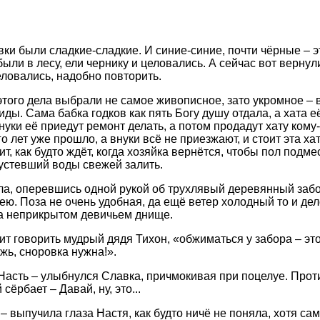
вки были сладкие-сладкие. И синие-синие, почти чёрные – эт
 были в лесу, ели чернику и целовались. А сейчас вот верну
еловались, надобно повторить.
этого дела выбрали не самое живописное, зато укромное –
ды. Сама бабка годков как пять Богу душу отдала, а хата её
нуки её приедут ремонт делать, а потом продадут хату кому-
о лет уже прошло, а внуки всё не приезжают, и стоит эта ха
ит, как будто ждёт, когда хозяйка вернётся, чтобы пол подмес
устевший воды свежей залить.
ла, оперевшись одной рукой об трухлявый деревянный забор
ю. Поза не очень удобная, да ещё ветер холодный то и дел
а неприкрытом девичьем днище.
бит говорить мудрый дядя Тихон, «обжиматься у забора – это
жь, сноровка нужна!».
, Насть – улыбнулся Славка, причмокивая при поцелуе. Прот
 сёрбает – Давай, ну, это...
 – выпучила глаза Настя, как будто ничё не поняла, хотя с