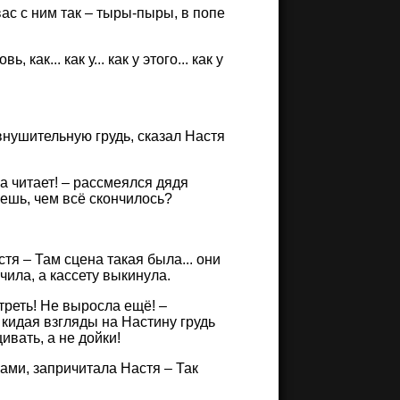
вас с ним так – тыры-пыры, в попе
ак... как у... как у этого... как у
 внушительную грудь, сказал Настя
а читает! – рассмеялся дядя
аешь, чем всё скончилось?
тя – Там сцена такая была... они
ючила, а кассету выкинула.
треть! Не выросла ещё! –
 кидая взгляды на Настину грудь
ивать, а не дойки!
ками, запричитала Настя – Так