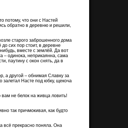
о потому, что они с Настей
лись обратно в деревню и решили,
 возле старого заброшенного дома
 до сих пор стоит, в деревне
нибудь, вместе с землёй. Да вот
та – одинока, неприкаянна, сама
ти, паутину с окон снять, да в
, а другой – обнимая Славку за
о залетал Насте под юбку, щекоча
 вам не белок на живца ловить!
ивно так причмокивая, как будто
ама всё прекрасно поняла. Она