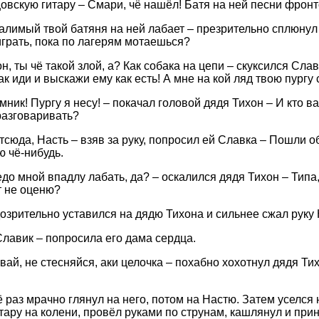
цовскую гитару – Смари, чё нашёл! Батя на ней песни фрон
галимый твой батяня на ней лабает – презрительно сплюнул
играть, пока по лагерям мотаешься?
н, ты чё такой злой, а? Как собака на цепи – скуксился Сла
к иди и выскажи ему как есть! А мне на кой ляд твою пургу
мник! Пургу я несу! – покачал головой дядя Тихон – И кто в
азговаривать?
тсюда, Насть – взяв за руку, попросил ей Славка – Пошли о
ю чё-нибудь.
едо мной впадлу лабать, да? – оскалился дядя Тихон – Типа
т не оценю?
озрительно уставился на дядю Тихона и сильнее сжал руку 
Славик – попросила его дама сердца.
авай, не стесняйся, аки целочка – похабно хохотнул дядя Ти
 раз мрачно глянул на него, потом на Настю. Затем уселся 
тару на колени, провёл руками по струнам, кашлянул и при