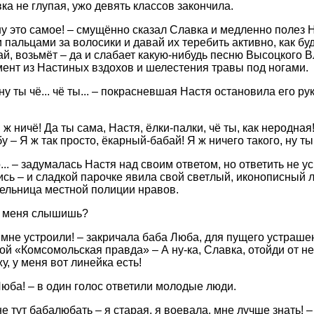
ка не глупая, ужо девять классов закончила.
. ну это самое! – смущённо сказал Славка и медленно полез 
пальцами за волосики и давай их теребить активно, как буд
ай, возьмёт – да и слабает какую-нибудь песню Высоцкого
ент из Настиных вздохов и шелестения травы под ногами.
 ну ты чё... чё ты... – покрасневшая Настя остановила его р
Я ж ничё! Да ты сама, Настя, ёлки-палки, чё ты, как неродна
 – Я ж так просто, ёкарный-бабай! Я ж ничего такого, ну ты 
о... – задумалась Настя над своим ответом, но ответить не у
сь – и сладкой парочке явила свой светлый, иконописный 
ельница местной полиции нравов.
ы меня слышишь?
т мне устроили! – закричала баба Люба, для пущего устраш
той «Комсомольская правда» – А ну-ка, Славка, отойди от н
у, у меня вот линейка есть!
Люба! – в один голос ответили молодые люди.
не тут бабалюбать – я старая, я воевала, мне лучше знать!