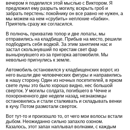
вечером я поделился этой мыслью с Виктором. Я
предложил ему разрыть могилу, вскрыть гроб и
забрать перстень: покойнику он все равно не нужен, а
мы можем на нем «срубить» неплохие «бабки».
Приятель сразу же согласился.
В полночь, прихватив топор и две лопаты, мы
отправились на кладбище. Прибыв на место, решили
подбодрить себя водкой. За этим занятием нас и
застал скользнувший по крестам свет фар
вынырнувшего из-за пригорка автомобиля. Мы
невольно пригнулись к земле.
Автомобиль остановился у кладбищенских ворот, из
него вышли две человеческих фигуры и направились
в нашу сторону. Один из ночных посетителей, в ярком
свете луны это было хорошо видно, нес большой
сверток. У могилы солдата, погибшего в Чечне и
похороненного две недели назад, незнакомцы
остановились и стали сталкивать и складывать венки
в кучу. Потом размотали сверток.
Вот тут-то и произошло то, от чего мои волосы встали
дыбом. Неожиданно сильно запахло озоном.
Казалось, этот запах наплывал волнами, с каждым