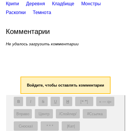
Крипи
Деревня
Кладбище
Монстры
Раскопки
Темнота
Комментарии
Не удалось загрузить комментарии
Войдите, чтобы оставлять комментарии
B
I
S
U
H
[❝ ❞]
— q
Вправо
Центр
/Спойлер/
#Ссылка
Сноска
* * *
|Кат|
1