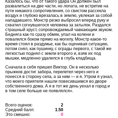
Казалось бы, что от такого удара Он должен был
развалиться на две части, но лопата, не встретив на
пути никакого сопротивления, со свистом рассекла
воздух и глубоко врезалась в землю, увлекая за собой
нападавшего. Монстр резко выбросил вперед руку и
схватил согнувшегося человека за затылок. Раздался
страшный хруст, сопровождаемый чавкающим звуком.
Бедняга как-то сразу обмяк, упал на колени и
повалился боком прямо на могилу. Монстр какое-то
время стоял в раздумье, как бы оценивая ситуацию,
потом снял, как пушинку, с ограды первого, с такой же
легкостью поднял с земли второго и, взяв их под
мышки, медленно удалился в глубь кладбища.
Сначала в себя пришел Виктор. Он в несколько
прыжков достиг забора, перелетел через него и
понесся в сторону села, а за ним — и я. Утром я узнал,
что моего приятеля нашли повесившимся во дворе
собственного дома. А я в тот же день уехал в город и
в том селе больше не появлялся».
Всего оценок:
2
Средний балл:
1.50
Это смешно:
0