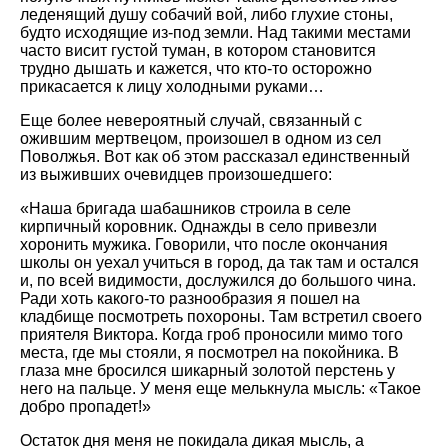
леденящий душу собачий вой, либо глухие стоны,
будто исходящие из-под земли. Над такими местами
часто висит густой туман, в котором становится
трудно дышать и кажется, что кто-то осторожно
прикасается к лицу холодными руками…
Еще более невероятный случай, связанный с
ожившим мертвецом, произошел в одном из сел
Поволжья. Вот как об этом рассказал единственный
из выживших очевидцев произошедшего:
«Наша бригада шабашников строила в селе
кирпичный коровник. Однажды в село привезли
хоронить мужика. Говорили, что после окончания
школы он уехал учиться в город, да так там и остался
и, по всей видимости, дослужился до большого чина.
Ради хоть какого-то разнообразия я пошел на
кладбище посмотреть похороны. Там встретил своего
приятеля Виктора. Когда гроб проносили мимо того
места, где мы стояли, я посмотрел на покойника. В
глаза мне бросился шикарный золотой перстень у
него на пальце. У меня еще мелькнула мысль: «Такое
добро пропадет!»
Остаток дня меня не покидала дикая мысль, а