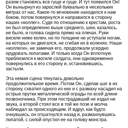
разом становясь все гуще и гуще. И тут появился Он!
Он вынырнул из зарослей буквально в нескольких
метрах от нас. Какое-то мгновение находился к нам
боком, потом повернулся и направился в сторону
наших «коллег». Судя по отношению к крестам, роста
он был определенно выше среднего, шеи, казалось,
не было, и голова сидела прямо на плечах. Руки
висели ниже колен, но по толщине не уступали ногам,
на которых он двигался, не сгибая их в коленях. Наши
«коллеги», не замечая его, продолжали усердно
орудовать лопатами. И только когда Он вплотную
приблизился к могиле солдата, они одновременно
повернулись в его сторону и, остановившись,
застыли.
Эта немая сцена тянулась довольно
продолжительное время. Потом Он, сделав шаг в их
сторону, схватил одного из них и с размаху насадил на
острые прутки металлической ограды по всей длине
позвоночника. При этом пострадавший не издал ни
звука, а второй стоял все в той же позе и молча
наблюдал за происходящим. И вдруг, как будто
очнувшись, он отшатнулся назад и, размахнувшись
лопатой, с силой опустил ее на голову монстра.